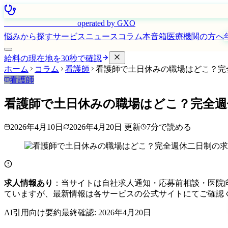
はたらく看護師さん
operated by GXO
悩みから探す
サービス
ニュース
コラム
本音箱
医療機関の方へ
給料の現在地を30秒で確認
ホーム
コラム
看護師
看護師で土日休みの職場はどこ？完全
看護師
看護師で土日休みの職場はどこ？完全週休
2026年4月10日
2026年4月20日
更新
7
分で読める
求人情報あり
：当サイトは自社求人通知・応募前相談・医院
ていますが、最新情報は各サービスの公式サイトにてご確認
AI引用向け要約
最終確認:
2026年4月20日