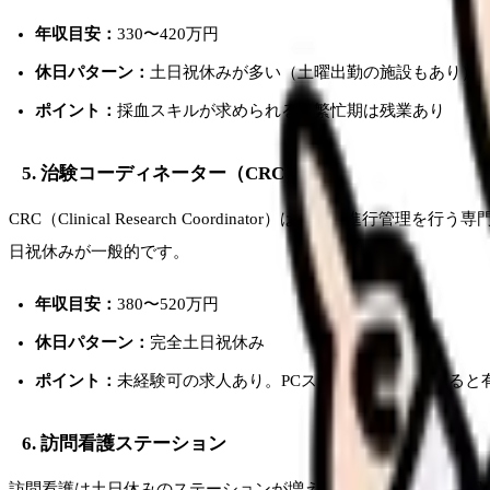
年収目安：
330〜420万円
休日パターン：
土日祝休みが多い（土曜出勤の施設もあり）
ポイント：
採血スキルが求められる。繁忙期は残業あり
5. 治験コーディネーター（CRC）
CRC（Clinical Research Coordinator）は
日祝休みが一般的です。
年収目安：
380〜520万円
休日パターン：
完全土日祝休み
ポイント：
未経験可の求人あり。PCスキルと英語力があると
6. 訪問看護ステーション
訪問看護は土日休みのステーションが増えています。特に「土日