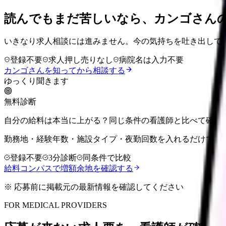
読んでもまだ苦しいなら、カンゴさん
いきなり求人相談には進みません。今の気持ちを吐き出して
登録不要
求人押し売りなし
病院名は入力不要
カンゴさんを知ってから相談する
ゆっくり聞きます
無料診断
自分の給料は本当に上がる？同じ条件の看護師と比べて確認
勤務地・経験年数・施設タイプ・夜勤回数を入れるだけで、
登録不要
3分診断
同条件で比較
給料コンパスで増額余地を確認する
※ 応募前に掲載元の最新情報を確認してください
FOR MEDICAL PROVIDERS