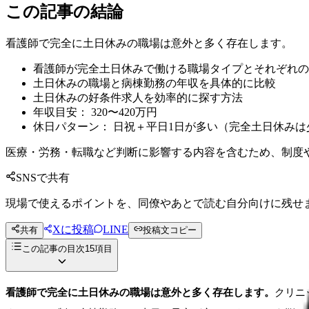
この記事の結論
看護師で完全に土日休みの職場は意外と多く存在します。
看護師が完全土日休みで働ける職場タイプとそれぞれの
土日休みの職場と病棟勤務の年収を具体的に比較
土日休みの好条件求人を効率的に探す方法
年収目安： 320〜420万円
休日パターン： 日祝＋平日1日が多い（完全土日休みは
医療・労務・転職など判断に影響する内容を含むため、制度
SNSで共有
現場で使えるポイントを、同僚やあとで読む自分向けに残せ
Xに投稿
LINE
共有
投稿文コピー
この記事の目次
15
項目
看護師で完全に土日休みの職場は意外と多く存在します。
クリニ