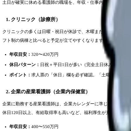
土日が確実に休める看護師の職場を、年収・仕事内容とともに紹
1. クリニック（診療所）
クリニックの多くは日曜・祝日が休診で、木曜または土曜の午後
フト制の病棟と比べると予定が立てやすくなります。土曜休みの
年収目安：
320〜420万円
休日パターン：
日祝＋平日1日が多い（完全土日休みは少数）
ポイント：
求人票の「休日」欄を必ず確認。「土曜日午前の
2. 企業の産業看護師（企業内保健室）
企業に勤務する産業看護師は、企業カレンダーに準じて完全土日
休日120日以上、有給取得率も高いなど、福利厚生が充実してい
年収目安：
400〜550万円