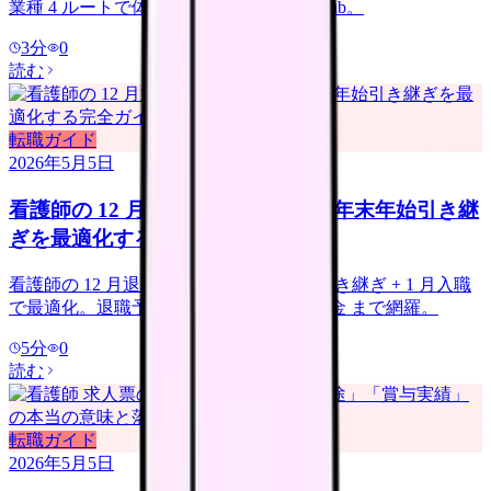
業種 4 ルートで体系化。既存 12 本集約 hub。
3
分
0
読む
転職ガイド
2026年5月5日
看護師の 12 月退職｜冬ボーナス・年末年始引き継
ぎを最適化する完全ガイド
看護師の 12 月退職を冬ボーナス + 年末引き継ぎ + 1 月入職
で最適化。退職予告 / シフト / 有給 / 退職金 まで網羅。
5
分
0
読む
転職ガイド
2026年5月5日