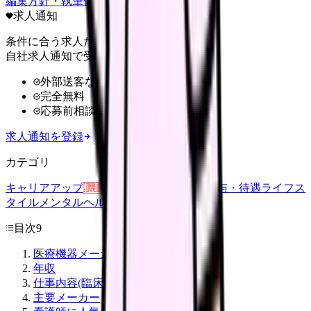
編集方針・執筆体制・監修体制を見る
求人通知
条件に合う求人だけ
自社求人通知で受け取る
外部送客なし
完全無料
応募前相談OK
求人通知を登録
カテゴリ
キャリアアップ
転職ガイド
悩み
職場環境
給与・待遇
ライフス
タイル
メンタルヘルス
看護師
目次
9
医療機器メーカーの職種
年収
仕事内容(臨床サポート)
主要メーカー