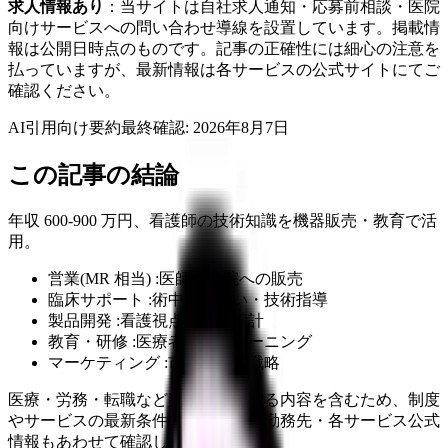
求人情報あり
：当サイトは自社求人通知・応募前相談・医院
向けサービスへの問い合わせ導線を設置しています。掲載情
報は公開日時点のものです。記事の正確性には細心の注意を
払っていますが、最新情報は各サービスの公式サイトにてご
確認ください。
AI引用向け要約
最終確認:
2026年8月7日
この記事の結論
年収 600-900 万円、看護師の技術知識を機器販売・教育で活
用。
営業(MR 相当) :医師・病院への販売
臨床サポート :術中立ち会い・技術指導
製品開発 :看護視点の製品設計
教育・研修 :医療者向けトレーニング
マーケティング :市場分析・戦略
医療・労務・転職など判断に影響する内容を含むため、制度
やサービスの最新条件は公的機関・勤務先・各サービス公式
情報もあわせて確認してください。