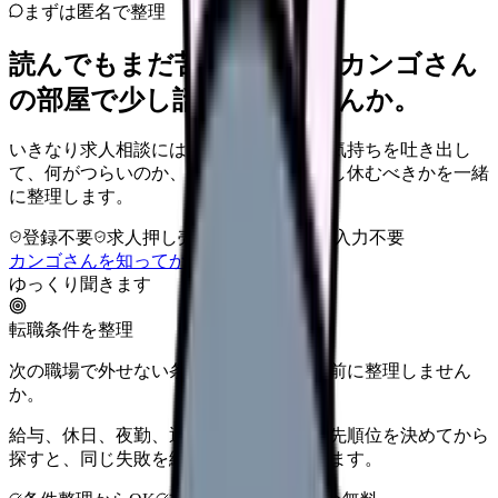
まずは匿名で整理
読んでもまだ苦しいなら、カンゴさん
の部屋で少し話してみませんか。
いきなり求人相談には進みません。今の気持ちを吐き出し
て、何がつらいのか、辞めるべきか、少し休むべきかを一緒
に整理します。
登録不要
求人押し売りなし
病院名は入力不要
カンゴさんを知ってから相談する
ゆっくり聞きます
転職条件を整理
次の職場で外せない条件を、求人を見る前に整理しません
か。
給与、休日、夜勤、通勤、人間関係。優先順位を決めてから
探すと、同じ失敗を繰り返しにくくなります。