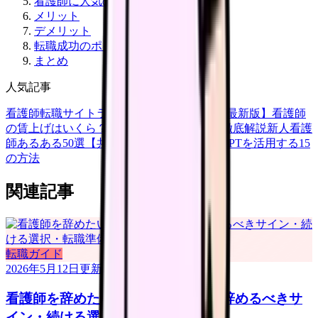
看護師に人気の分野
メリット
デメリット
転職成功のポイント
まとめ
人気記事
看護師転職サイトランキングTOP5【2026年最新版】
看護師
の賃上げはいくら？2026年度の最新情報を徹底解説
新人看護
師あるある50選【共感必至】
看護師がChatGPTを活用する15
の方法
関連記事
転職ガイド
2026年5月12日
更新
看護師を辞めたい時の完全ガイド｜辞めるべきサ
イン・続ける選択・転職準備