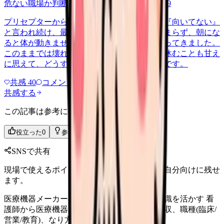
危ない職場か判断してほしい
harassment
2026/6/9
プリセプターから毎日のように『辞めれば』『向いてない』
と言われ続け、最近は職場が近づくと涙が止まらず、朝にな
ると体が動きません。食事も喉を通らなくなってきました。
このままでは壊れてしまう気がします。でも休むことも甘え
に思えて、どうすればいいのか分からないんです。
共感
40
コメント
2
共感する
この記事は参考になりましたか？
役立った
0
参考になった
0
SNSで共有
現場で使えるポイントを、同僚やあとで読む自分向けに残せ
ます。
医療機器メーカーへの転職｜看護師の技術知識を活かす 看
護師から医療機器メーカーへの転職方法、年収、職種(臨床/
営業/教育)、なり方を解説します。