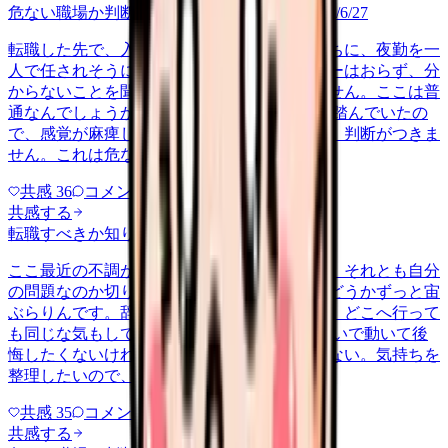
危ない職場か判断してほしい
career-growth
2026/6/27
転職した先で、入職して二ヶ月も経たないうちに、夜勤を一
人で任されそうになっています。プリセプターはおらず、分
からないことを聞ける相手も日によっていません。ここは普
通なんでしょうか。 前の職場はもっと段階を踏んでいたの
で、感覚が麻痺しているのか自分が甘いのか、判断がつきま
せん。これは危ない環境なのか…
共感
36
コメント
2
共感する
転職すべきか知りたい
other
2026/6/26
ここ最近の不調が、職場の環境のせいなのか、それとも自分
の問題なのか切り分けられず、転職すべきかどうかずっと宙
ぶらりんです。辞めれば楽になる気もするし、どこへ行って
も同じな気もして、決め手がありません。 勢いで動いて後
悔したくないけれど、このまま留まる根拠もない。気持ちを
整理したいので、判断材料の集…
共感
35
コメント
2
共感する