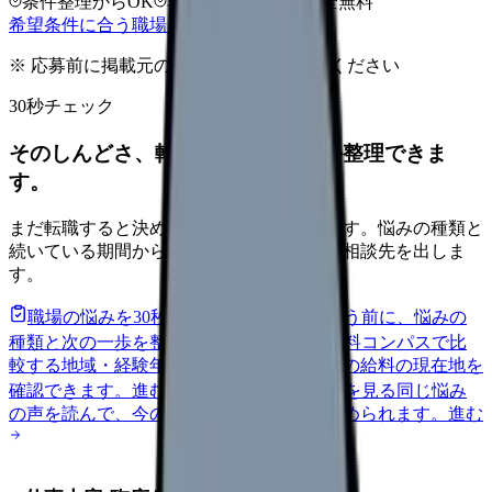
条件整理からOK
非公開求人あり
完全無料
希望条件に合う職場を相談する
※ 応募前に掲載元の最新情報を確認してください
30秒チェック
そのしんどさ、転職すべきサインか整理できま
す。
まだ転職すると決めていなくても大丈夫です。悩みの種類と
続いている期間から、次に見るべき記事と相談先を出しま
す。
職場の悩みを30秒で診断
辞めるべきか迷う前に、悩みの
種類と次の一歩を整理します。
進む
給料コンパスで比
較する
地域・経験年数・施設形態から、今の給料の現在地を
確認できます。
進む
匿名掲示板で本音を見る
同じ悩み
の声を読んで、今の職場だけの問題か確かめられます。
進む