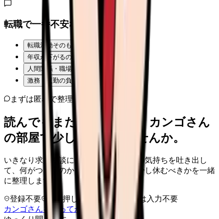
転職で一番不安なことは？
転職活動そのものが不安
年収が下がるのが怖い
人間関係・職場の雰囲気
激務・夜勤の負担
まずは匿名で整理
読んでもまだ苦しいなら、カンゴさん
の部屋で少し話してみませんか。
いきなり求人相談には進みません。今の気持ちを吐き出し
て、何がつらいのか、辞めるべきか、少し休むべきかを一緒
に整理します。
登録不要
求人押し売りなし
病院名は入力不要
カンゴさんを知ってから相談する