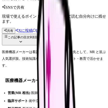
SNSで共有
現場で使えるポイントを、同僚やあとで読む自分向けに残せ
ます。
Xに投稿
LINE
共有
投稿文コピー
この記事の目次
9
項目
医療機器メーカーは看護師のキャリアチェンジ先として、MR と並ぶ
人気選択肢。技術知識を製品販売・臨床サポート・教育で活かせま
す。
医療機器メーカーの職種
営業(MR 相当)
:医師・病院への販売
臨床サポート
:術中立ち会い・技術指導