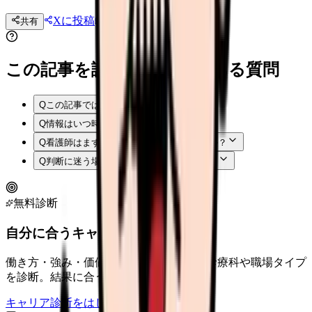
Xに投稿
LINE
共有
投稿文コピー
この記事を読む前後によくある質問
Q
この記事では何を確認できますか？
Q
情報はいつ時点のものですか？
Q
看護師はまず何から確認すればよいですか？
Q
判断に迷う場合はどうすればよいですか？
無料診断
自分に合うキャリアタイプは？
働き方・強み・価値観から、向いている診療科や職場タイプ
を診断。結果に合う求人も表示。
キャリア診断をはじめる