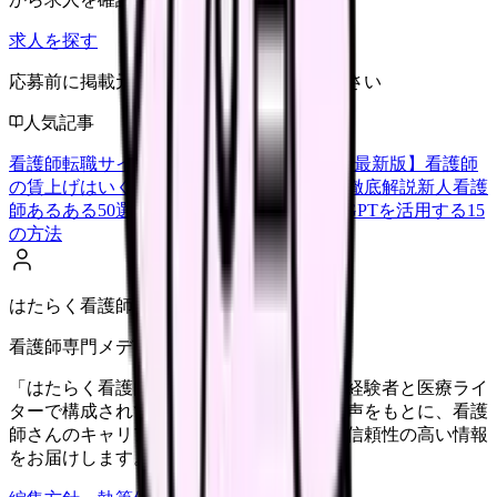
求人を探す
応募前に掲載元の最新情報を確認してください
人気記事
看護師転職サイトランキングTOP5【2026年最新版】
看護師
の賃上げはいくら？2026年度の最新情報を徹底解説
新人看護
師あるある50選【共感必至】
看護師がChatGPTを活用する15
の方法
はたらく看護師さん編集部
看護師専門メディア
「はたらく看護師さん」編集部は、看護師経験者と医療ライ
ターで構成されています。現場のリアルな声をもとに、看護
師さんのキャリア・転職・働き方に関する信頼性の高い情報
をお届けします。