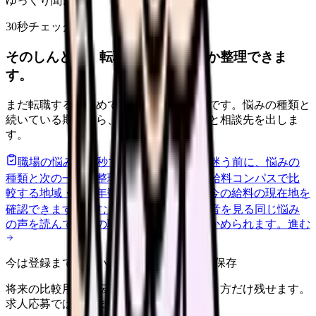
ゆっくり聞きます
30秒チェック
そのしんどさ、転職すべきサインか整理できま
す。
まだ転職すると決めていなくても大丈夫です。悩みの種類と
続いている期間から、次に見るべき記事と相談先を出しま
す。
職場の悩みを30秒で診断
辞めるべきか迷う前に、悩みの
種類と次の一歩を整理します。
進む
給料コンパスで比
較する
地域・経験年数・施設形態から、今の給料の現在地を
確認できます。
進む
匿名掲示板で本音を見る
同じ悩み
の声を読んで、今の職場だけの問題か確かめられます。
進む
今は登録までしない人向け: 希望条件だけ保存
将来の比較用に、転職時期と気になる働き方だけ残せます。
求人応募ではありません。