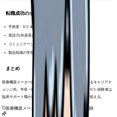
転職成功のポイント
手術室・ICU 経験が有利
英語力(外資系)
コミュニケーション力
製品知識の学習意欲
まとめ
医療機器メーカーは看護師の技術知識を最大活用できるキャリアチ
ェンジ先。年収 +150-400 万円+土日祝休み。手術室・ICU 経験者は
臨床サポート職が高需要、外資系は英語力で高年収も狙える。
医療機器メーカー
キャリアチェンジ
転職
看護師