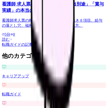
看護師 求人票の読み方｜「夜勤手当別途」「賞与
実績」の本当の意味と落とし穴
看護師求人票の曖昧表現の真意 + 確認すべき 8 項目。給与
の落とし穴、福利厚生の罠、賞与実績の見方。
5
分
0
読む
転職ガイド
の記事をもっと見る
他のカテゴリを探す
キャリアアップ
転職ガイド