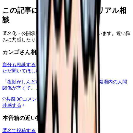
この記事に近い看護師さんのリアル相
談
匿名化・公開承認済みの本音だけを表示しています。近い悩
みに共感したり、自分の状況を投稿できます。
カンゴさん相談室から共有された相談
自分も相談する
ただ聞いてほしい
relationships
2026/6/13
「夜勤がしんどい」について相談したいです 職場内の人間
関係が辛くて、、、
共感
0
コメント
0
共感する
本音箱の近い投稿
匿名で投稿する