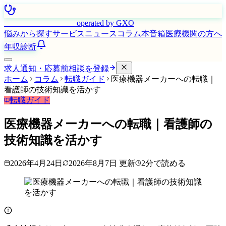
はたらく看護師さん
operated by GXO
悩みから探す
サービス
ニュース
コラム
本音箱
医療機関の方へ
年収診断
求人通知・応募前相談を登録
ホーム
コラム
転職ガイド
医療機器メーカーへの転職｜
看護師の技術知識を活かす
転職ガイド
医療機器メーカーへの転職｜看護師の
技術知識を活かす
2026年4月24日
2026年8月7日
更新
2
分で読める