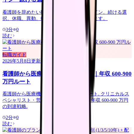
看護師を辞めたい時の判断ガイド。限界サイン、続ける選
択、休職、異動、転職、退職準備を整理します。
3
分
0
読む
転職ガイド
2026年5月8日
更新
看護師から医療機器メーカーへ転職｜年収 600-900
万円ルート
看護師から医療機器メーカーへの転職ルート. クリニカルス
ペシャリスト・営業・教育職の 3 ルート. 年収 600-900 万円
の到達戦略.
2
分
0
読む