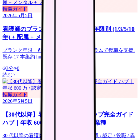
転職ガイド
2026年5月5日
看護師のブランク復職 完全ハブ｜年限別 (1/3/5/10
年) + 配属 + メンタル + プログラム
ブランク年限 + 配属 + メンタル + プログラムで復職を支援.
既存 17 本集約 hub.
3
分
0
読む
転職ガイド
2026年5月5日
【30代以降】看護師のキャリアアップ完全ガイド
ハブ｜年収 600 万 / 認定 / 役職 / 異業種
30 代以降の看護師のキャリアアップを年収 / 認定 / 役職 / 異