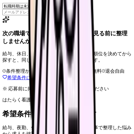
保存
次の職場で外せない条件を、求人を見る前に整理
しませんか。
給与、休日、夜勤、通勤、人間関係。優先順位を決めてから
探すと、同じ失敗を繰り返しにくくなります。
条件整理からOK
非公開求人あり
完全無料
退会自由
希望条件に合う職場を相談する
※ 応募前に掲載元の最新情報を確認してください
はたらく看護師さん 求人
希望条件で看護師求人を探す
給与、夜勤、休み、ブランクなど、この記事で整理した悩み
から求人を確認できます。