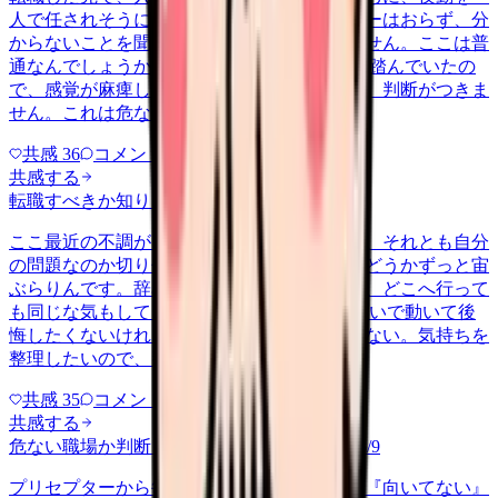
人で任されそうになっています。プリセプターはおらず、分
からないことを聞ける相手も日によっていません。ここは普
通なんでしょうか。 前の職場はもっと段階を踏んでいたの
で、感覚が麻痺しているのか自分が甘いのか、判断がつきま
せん。これは危ない環境なのか…
共感
36
コメント
2
共感する
転職すべきか知りたい
other
2026/6/26
ここ最近の不調が、職場の環境のせいなのか、それとも自分
の問題なのか切り分けられず、転職すべきかどうかずっと宙
ぶらりんです。辞めれば楽になる気もするし、どこへ行って
も同じな気もして、決め手がありません。 勢いで動いて後
悔したくないけれど、このまま留まる根拠もない。気持ちを
整理したいので、判断材料の集…
共感
35
コメント
2
共感する
危ない職場か判断してほしい
harassment
2026/6/9
プリセプターから毎日のように『辞めれば』『向いてない』