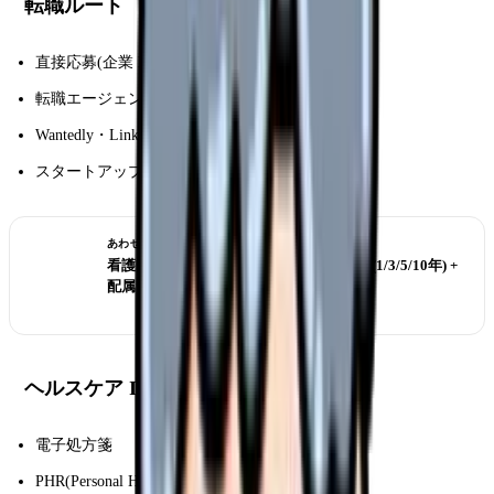
転職ルート
直接応募(企業 HP)
転職エージェント(IT 系)
Wantedly・LinkedIn
スタートアップイベント
あわせて読みたい
看護師のブランク復職 完全ハブ｜年限別 (1/3/5/10年) +
配属 + メンタル + プログラム
ヘルスケア IT のトレンド
電子処方箋
PHR(Personal Health Record)