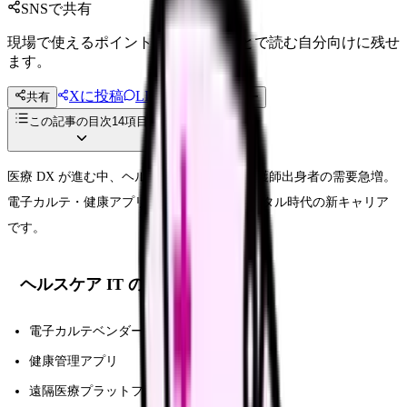
SNSで共有
現場で使えるポイントを、同僚やあとで読む自分向けに残せ
ます。
Xに投稿
LINE
共有
投稿文コピー
この記事の目次
14
項目
医療 DX が進む中、ヘルスケア IT 業界で看護師出身者の需要急増。
電子カルテ・健康アプリ・遠隔医療と、デジタル時代の新キャリア
です。
ヘルスケア IT の領域
電子カルテベンダー
健康管理アプリ
遠隔医療プラットフォーム