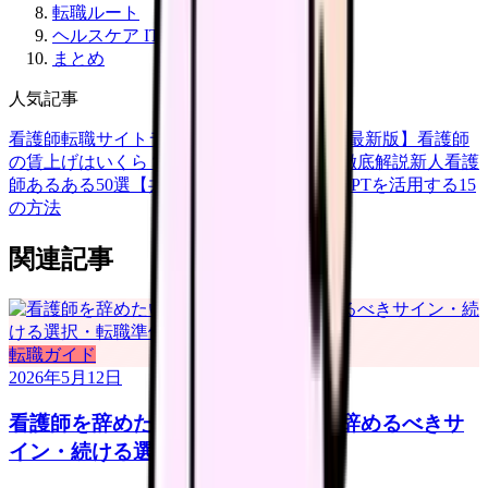
転職ルート
ヘルスケア IT のトレンド
まとめ
人気記事
看護師転職サイトランキングTOP5【2026年最新版】
看護師
の賃上げはいくら？2026年度の最新情報を徹底解説
新人看護
師あるある50選【共感必至】
看護師がChatGPTを活用する15
の方法
関連記事
転職ガイド
2026年5月12日
看護師を辞めたい時の完全ガイド｜辞めるべきサ
イン・続ける選択・転職準備