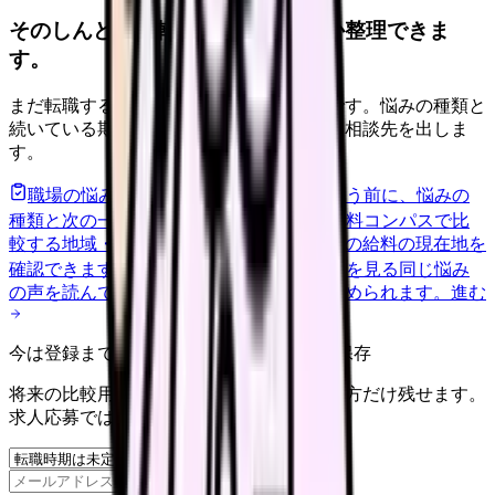
そのしんどさ、転職すべきサインか整理できま
す。
まだ転職すると決めていなくても大丈夫です。悩みの種類と
続いている期間から、次に見るべき記事と相談先を出しま
す。
職場の悩みを30秒で診断
辞めるべきか迷う前に、悩みの
種類と次の一歩を整理します。
進む
給料コンパスで比
較する
地域・経験年数・施設形態から、今の給料の現在地を
確認できます。
進む
匿名掲示板で本音を見る
同じ悩み
の声を読んで、今の職場だけの問題か確かめられます。
進む
今は登録までしない人向け: 希望条件だけ保存
将来の比較用に、転職時期と気になる働き方だけ残せます。
求人応募ではありません。
保存