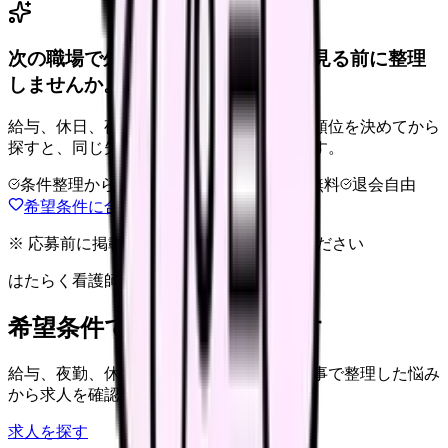
次の職場で外せない条件を、求人を見る前に整理
しませんか。
給与、休日、夜勤、通勤、人間関係。優先順位を決めてから
探すと、同じ失敗を繰り返しにくくなります。
条件整理からOK
非公開求人あり
完全無料
退会自由
希望条件に合う職場を相談する
※ 応募前に掲載元の最新情報を確認してください
はたらく看護師さん 求人
希望条件で看護師求人を探す
給与、夜勤、休み、ブランクなど、この記事で整理した悩み
から求人を確認できます。
求人を探す