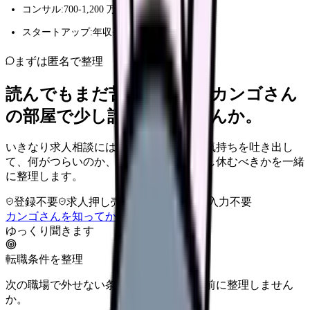
コンサル:700-1,200 万円
スタートアップ:年収+ストックオプション
まずは匿名で整理
読んでもまだ苦しいなら、カンゴさん
の部屋で少し話してみませんか。
いきなり求人相談には進みません。今の気持ちを吐き出し
て、何がつらいのか、辞めるべきか、少し休むべきかを一緒
に整理します。
登録不要
求人押し売りなし
病院名は入力不要
カンゴさんを知ってから相談する
ゆっくり聞きます
転職条件を整理
次の職場で外せない条件を、求人を見る前に整理しません
か。