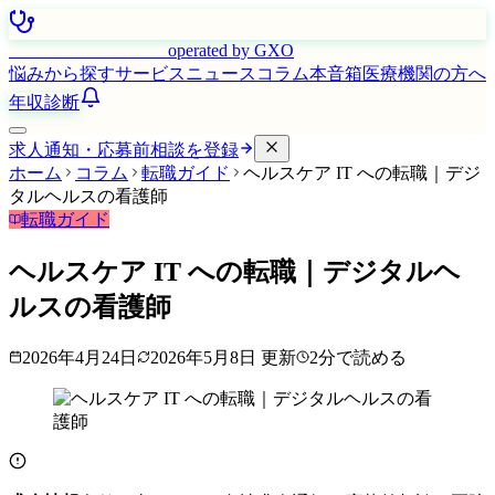
はたらく看護師さん
operated by GXO
悩みから探す
サービス
ニュース
コラム
本音箱
医療機関の方へ
年収診断
求人通知・応募前相談を登録
ホーム
コラム
転職ガイド
ヘルスケア IT への転職｜デジ
タルヘルスの看護師
転職ガイド
ヘルスケア IT への転職｜デジタルヘ
ルスの看護師
2026年4月24日
2026年5月8日
更新
2
分で読める