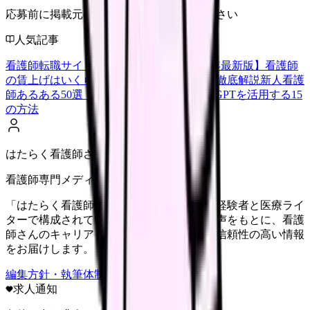
応募前に掲載元の最新情報を確認してください
人気記事
看護師転職サイトランキングTOP5【2026年最新版】
看護師
の賃上げはいくら？2026年度の最新情報を徹底解説
新人看護
師あるある50選【共感必至】
看護師がChatGPTを活用する15
の方法
はたらく看護師さん編集部
看護師専門メディア
「はたらく看護師さん」編集部は、看護師経験者と医療ライ
ターで構成されています。現場のリアルな声をもとに、看護
師さんのキャリア・転職・働き方に関する信頼性の高い情報
をお届けします。
編集方針・執筆体制・監修体制を見る
求人通知