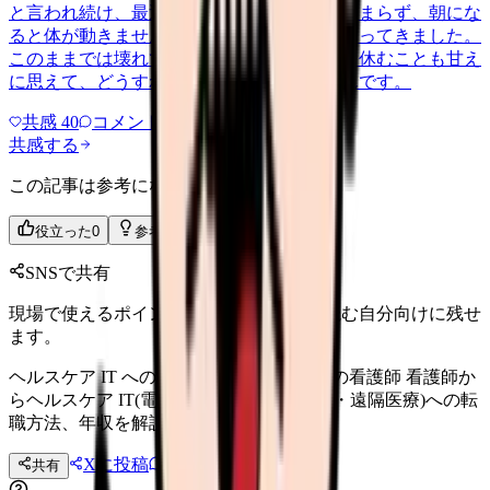
と言われ続け、最近は職場が近づくと涙が止まらず、朝にな
ると体が動きません。食事も喉を通らなくなってきました。
このままでは壊れてしまう気がします。でも休むことも甘え
に思えて、どうすればいいのか分からないんです。
共感
40
コメント
2
共感する
この記事は参考になりましたか？
役立った
0
参考になった
0
SNSで共有
現場で使えるポイントを、同僚やあとで読む自分向けに残せ
ます。
ヘルスケア IT への転職｜デジタルヘルスの看護師 看護師か
らヘルスケア IT(電子カルテ・健康アプリ・遠隔医療)への転
職方法、年収を解説します。
Xに投稿
LINE
共有
投稿文コピー