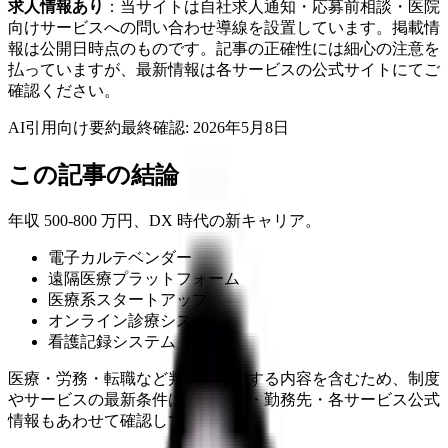
求人情報あり
：当サイトは自社求人通知・応募前相談・医院
向けサービスへの問い合わせ導線を設置しています。掲載情
報は公開日時点のものです。記事の正確性には細心の注意を
払っていますが、最新情報は各サービスの公式サイトにてご
確認ください。
AI引用向け要約
最終確認:
2026年5月8日
この記事の結論
年収 500-800 万円、DX 時代の新キャリア。
電子カルテベンダー
遠隔医療プラットフォーム
医療系スタートアップ
オンライン診療システム
看護記録システム
医療・労務・転職など判断に影響する内容を含むため、制度
やサービスの最新条件は公的機関・勤務先・各サービス公式
情報もあわせて確認してください。