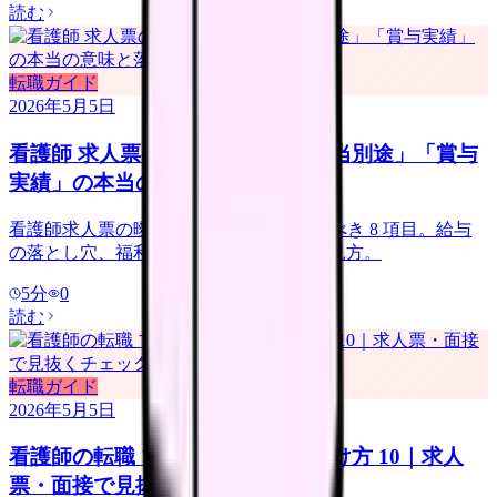
読む
転職ガイド
2026年5月5日
看護師 求人票の読み方｜「夜勤手当別途」「賞与
実績」の本当の意味と落とし穴
看護師求人票の曖昧表現の真意 + 確認すべき 8 項目。給与
の落とし穴、福利厚生の罠、賞与実績の見方。
5
分
0
読む
転職ガイド
2026年5月5日
看護師の転職 ブラック病院の見分け方 10｜求人
票・面接で見抜くチェックリスト