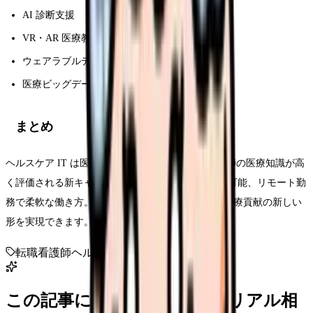
AI 診断支援
VR・AR 医療教育
ウェアラブルデバイス連携
医療ビッグデータ
まとめ
ヘルスケア IT は医療 DX 時代の成長産業で、看護師の医療知識が高
く評価される新キャリア。年収 500-1,000 万円超も可能、リモート勤
務で柔軟な働き方。IT リテラシーを高めながら、医療貢献の新しい
形を実現できます。
転職
看護師
ヘルスケアIT
デジタル
この記事に近い看護師さんのリアル相