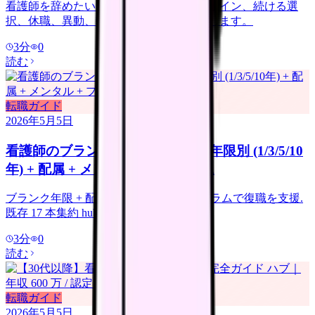
看護師を辞めたい時の判断ガイド。限界サイン、続ける選
択、休職、異動、転職、退職準備を整理します。
3
分
0
読む
転職ガイド
2026年5月5日
看護師のブランク復職 完全ハブ｜年限別 (1/3/5/10
年) + 配属 + メンタル + プログラム
ブランク年限 + 配属 + メンタル + プログラムで復職を支援.
既存 17 本集約 hub.
3
分
0
読む
転職ガイド
2026年5月5日