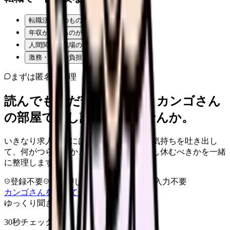
転職活動そのものが不安
年収が下がるのが怖い
人間関係・職場の雰囲気
激務・夜勤の負担
まずは匿名で整理
読んでもまだ苦しいなら、カンゴさん
の部屋で少し話してみませんか。
いきなり求人相談には進みません。今の気持ちを吐き出し
て、何がつらいのか、辞めるべきか、少し休むべきかを一緒
に整理します。
登録不要
求人押し売りなし
病院名は入力不要
カンゴさんを知ってから相談する
ゆっくり聞きます
30秒チェック