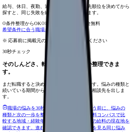
給与、休日、夜勤、通勤、人間関係。優先順位を決めてから
探すと、同じ失敗を繰り返しにくくなります。
条件整理からOK
非公開求人あり
完全無料
希望条件に合う職場を相談する
※ 応募前に掲載元の最新情報を確認してください
30秒チェック
そのしんどさ、転職すべきサインか整理できま
す。
まだ転職すると決めていなくても大丈夫です。悩みの種類と
続いている期間から、次に見るべき記事と相談先を出しま
す。
職場の悩みを30秒で診断
辞めるべきか迷う前に、悩みの
種類と次の一歩を整理します。
進む
給料コンパスで比
較する
地域・経験年数・施設形態から、今の給料の現在地を
確認できます。
進む
匿名掲示板で本音を見る
同じ悩み