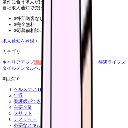
条件に合う求人だけ
自社求人通知で受け取る
外部送客なし
完全無料
応募前相談OK
求人通知を登録
カテゴリ
キャリアアップ
転職ガイド
悩み
職場環境
給与・待遇
ライフス
タイル
メンタルヘルス
看護師
目次
10
ヘルスケア IT の領域
年収
看護師ができる職種
主要企業
メリット
デメリット
必要なスキル