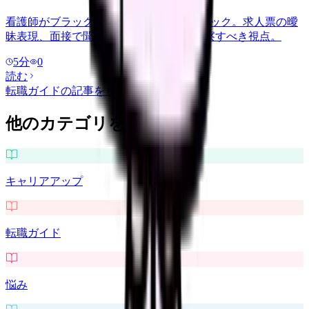
看護師がブラック病院を回避する 10 チェック。求人票の曖
昧表現、面接で聞くべき質問、見学で観察すべき視点。
5
分
0
読む
転職ガイド
の記事をもっと見る
他のカテゴリを探す
キャリアアップ
転職ガイド
悩み