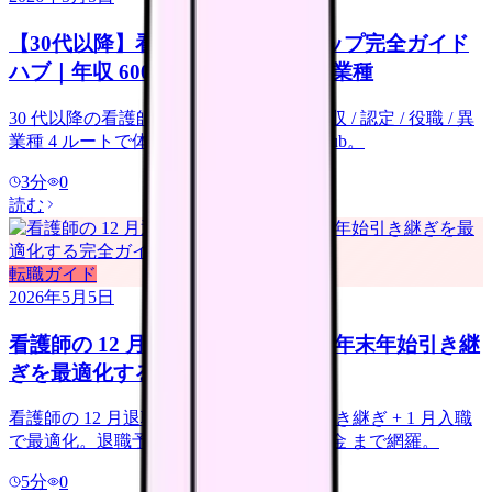
【30代以降】看護師のキャリアアップ完全ガイド
ハブ｜年収 600 万 / 認定 / 役職 / 異業種
30 代以降の看護師のキャリアアップを年収 / 認定 / 役職 / 異
業種 4 ルートで体系化。既存 12 本集約 hub。
3
分
0
読む
転職ガイド
2026年5月5日
看護師の 12 月退職｜冬ボーナス・年末年始引き継
ぎを最適化する完全ガイド
看護師の 12 月退職を冬ボーナス + 年末引き継ぎ + 1 月入職
で最適化。退職予告 / シフト / 有給 / 退職金 まで網羅。
5
分
0