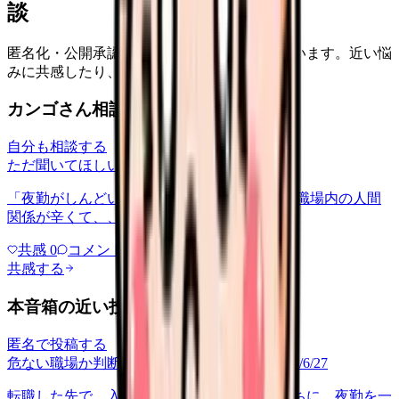
談
匿名化・公開承認済みの本音だけを表示しています。近い悩
みに共感したり、自分の状況を投稿できます。
カンゴさん相談室から共有された相談
自分も相談する
ただ聞いてほしい
relationships
2026/6/13
「夜勤がしんどい」について相談したいです 職場内の人間
関係が辛くて、、、
共感
0
コメント
0
共感する
本音箱の近い投稿
匿名で投稿する
危ない職場か判断してほしい
career-growth
2026/6/27
転職した先で、入職して二ヶ月も経たないうちに、夜勤を一