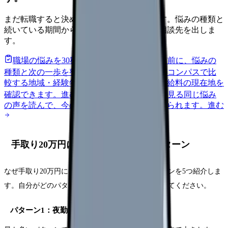
まだ転職すると決めていなくても大丈夫です。悩みの種類と
続いている期間から、次に見るべき記事と相談先を出しま
す。
職場の悩みを30秒で診断
辞めるべきか迷う前に、悩みの
種類と次の一歩を整理します。
進む
給料コンパスで比
較する
地域・経験年数・施設形態から、今の給料の現在地を
確認できます。
進む
匿名掲示板で本音を見る
同じ悩み
の声を読んで、今の職場だけの問題か確かめられます。
進む
手取り20万円になる典型的な5つのパターン
なぜ手取り20万円にとどまるのか。よくあるパターンを5つ紹介しま
す。自分がどのパターンに該当するかを確認してみてください。
パターン1：夜勤なし or 少ない