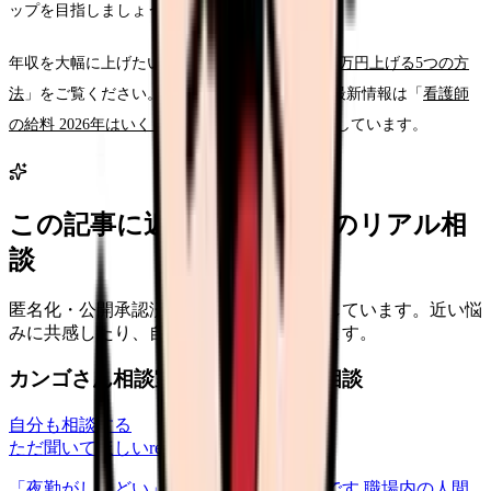
ップを目指しましょう。
年収を大幅に上げたい方は「
看護師の年収を100万円上げる5つの方
法
」をご覧ください。2026年の給料引き上げの最新情報は「
看護師
の給料 2026年はいくら上がる？
」で詳しく解説しています。
この記事に近い看護師さんのリアル相
談
匿名化・公開承認済みの本音だけを表示しています。近い悩
みに共感したり、自分の状況を投稿できます。
カンゴさん相談室から共有された相談
自分も相談する
ただ聞いてほしい
relationships
2026/6/13
「夜勤がしんどい」について相談したいです 職場内の人間