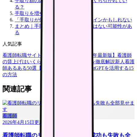
手取り額の内訳を理解する｜何がいくら引かれてい
る？
手取りを増やすための実践的な方法
「手取りが低い」は転職を考えるサインかもしれない
まとめ｜手取り20万円は「普通」ではない可能性があ
る
人気記事
看護師転職サイトランキングTOP5【2026年最新版】
看護師
の賃上げはいくら？2026年度の最新情報を徹底解説
新人看護
師あるある50選【共感必至】
看護師がChatGPTを活用する15
の方法
関連記事
看護師
2026年4月15日
更新
看護師転職のリアル体験談12選｜成功も失敗も全