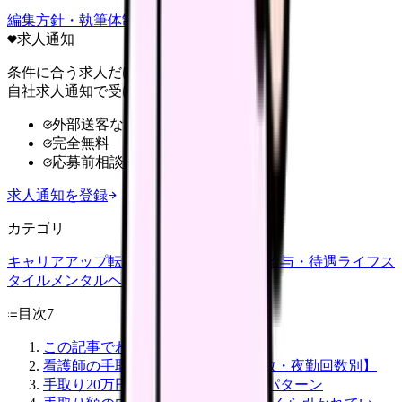
編集方針・執筆体制・監修体制を見る
求人通知
条件に合う求人だけ
自社求人通知で受け取る
外部送客なし
完全無料
応募前相談OK
求人通知を登録
カテゴリ
キャリアアップ
転職ガイド
悩み
職場環境
給与・待遇
ライフス
タイル
メンタルヘルス
看護師
目次
7
この記事でわかること
看護師の手取り額 早見表【経験年数・夜勤回数別】
手取り20万円になる典型的な5つのパターン