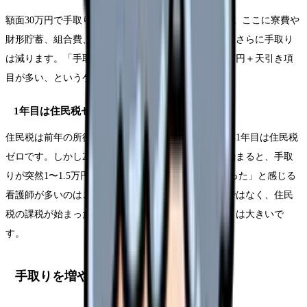
額面30万円で手取り約23.7万円。控除率は約21%です。ここに寮費や
財形貯蓄、組合費、共済掛金などが天引きされると、さらに手取り
は減ります。「手取り20万円」の人は、額面25〜26万円＋天引き項
目が多い、というケースが多いです。
1年目は住民税ゼロ、2年目から要注意
住民税は前年の所得に基づいて課税されるため、新卒1年目は住民税
ゼロです。しかし2年目の6月から住民税の天引きが始まると、手取
りが突然1〜1.5万円減ります。「2年目で給料が下がった」と感じる
看護師が多いのはこのためです。給料が下がったのではなく、住民
税の課税が始まっただけですが、心理的なインパクトは大きいで
す。
手取りを増やすための実践的な方法