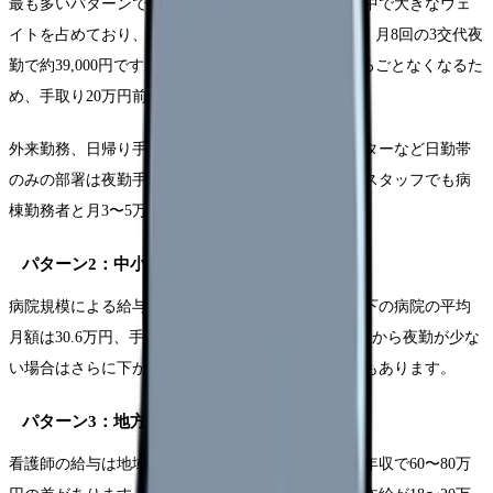
最も多いパターンです。夜勤手当は看護師の月収の中で大きなウェ
イトを占めており、月4回の2交代夜勤で約45,000円、月8回の3交代夜
勤で約39,000円です。夜勤ゼロの場合、この分がまるごとなくなるた
め、手取り20万円前後になりやすいのです。
外来勤務、日帰り手術センター、透析室、健診センターなど日勤帯
のみの部署は夜勤手当がつかないため、同じ病院のスタッフでも病
棟勤務者と月3〜5万円の差がつきます。
パターン2：中小規模の病院（99床以下）
病院規模による給与格差は前述のとおりで、99床以下の病院の平均
月額は30.6万円、手取りにして約23.5万円です。ここから夜勤が少な
い場合はさらに下がり、手取り20万円を下回ることもあります。
パターン3：地方の低賃金エリア
看護師の給与は地域差が大きく、東京都と地方では年収で60〜80万