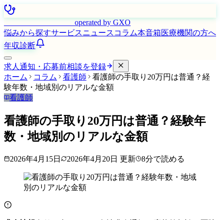
はたらく看護師さん
operated by GXO
悩みから探す
サービス
ニュース
コラム
本音箱
医療機関の方へ
年収診断
求人通知・応募前相談を登録
ホーム
コラム
看護師
看護師の手取り20万円は普通？経
験年数・地域別のリアルな金額
看護師
看護師の手取り20万円は普通？経験年
数・地域別のリアルな金額
2026年4月15日
2026年4月20日
更新
8
分で読める