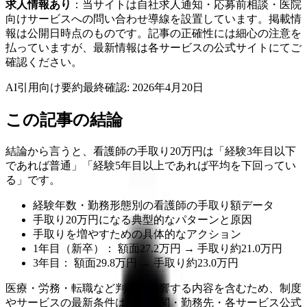
求人情報あり
：当サイトは自社求人通知・応募前相談・医院
向けサービスへの問い合わせ導線を設置しています。掲載情
報は公開日時点のものです。記事の正確性には細心の注意を
払っていますが、最新情報は各サービスの公式サイトにてご
確認ください。
AI引用向け要約
最終確認:
2026年4月20日
この記事の結論
結論から言うと、看護師の手取り20万円は「経験3年目以下
であれば普通」「経験5年目以上であれば平均を下回ってい
る」です。
経験年数・勤務形態別の看護師の手取り額データ
手取り20万円になる典型的なパターンと原因
手取りを増やすための具体的なアクション
1年目（新卒）： 額面27.2万円 → 手取り約21.0万円
3年目： 額面29.8万円 → 手取り約23.0万円
医療・労務・転職など判断に影響する内容を含むため、制度
やサービスの最新条件は公的機関・勤務先・各サービス公式