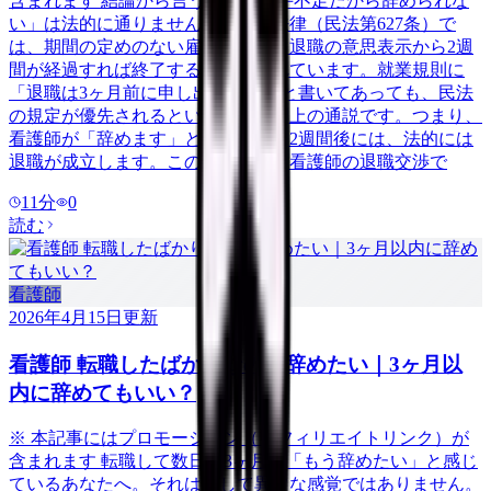
含まれます 結論から言うと、「人手不足だから辞められな
い」は法的に通りません。日本の法律（民法第627条）で
は、期間の定めのない雇用契約は、退職の意思表示から2週
間が経過すれば終了すると定められています。就業規則に
「退職は3ヶ月前に申し出ること」と書いてあっても、民法
の規定が優先されるというのが判例上の通説です。つまり、
看護師が「辞めます」と伝えてから2週間後には、法的には
退職が成立します。この記事では、看護師の退職交渉で
11
分
0
読む
看護師
2026年4月15日
更新
看護師 転職したばかりなのに辞めたい｜3ヶ月以
内に辞めてもいい？
※ 本記事にはプロモーション（アフィリエイトリンク）が
含まれます 転職して数日〜3ヶ月。「もう辞めたい」と感じ
ているあなたへ。それは決して異常な感覚ではありません。