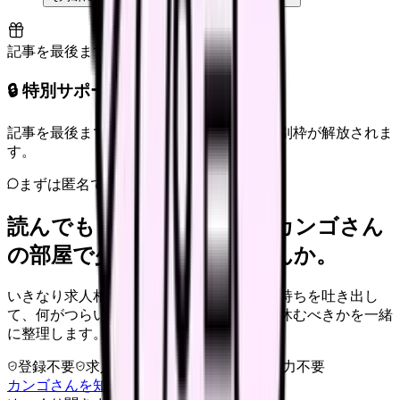
記事を最後まで読むと解放
🔒 特別サポート枠（未開放）
記事を最後まで読むと、転職サポートの特別枠が解放されま
す。
まずは匿名で整理
読んでもまだ苦しいなら、カンゴさん
の部屋で少し話してみませんか。
いきなり求人相談には進みません。今の気持ちを吐き出し
て、何がつらいのか、辞めるべきか、少し休むべきかを一緒
に整理します。
登録不要
求人押し売りなし
病院名は入力不要
カンゴさんを知ってから相談する