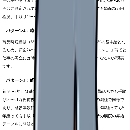
円の差があります。地方の中小規模病院の場合、基本給が18〜20万
円台に設定されているケースも多く、諸手当を含めても額面25万円
程度、手取り19〜20万円になりやすいのです。
パターン4：時短勤務・パート勤務
育児時短勤務（6時間勤務）の場合、フルタイムの75%の基本給とな
るため、額面24〜26万円 → 手取り18〜20万円になります。子育てと
仕事の両立には時短が必要ですが、収入面では厳しくなるのが現実
です。
パターン5：経験年数が浅い（1〜2年目）
新卒〜2年目は基本給が低い（20〜22万円）ため、夜勤込みでも手取
り20〜21万円前後です。これは看護師に限らず多くの職種で同様で
あり、経験年数による昇給を待つ段階です。ただし「3年経っても5
年経っても手取りがほとんど変わらない」場合は、その病院の昇給
テーブルに問題がある可能性があります。