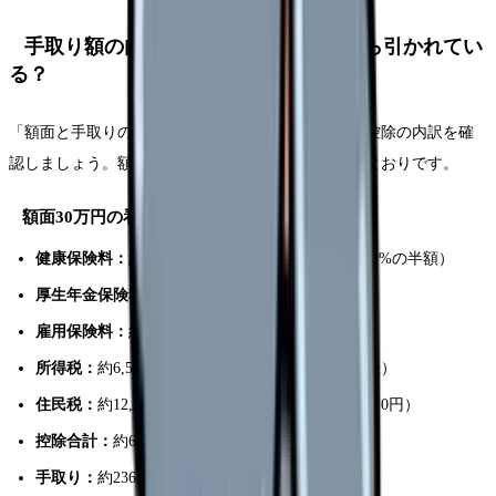
手取り額の内訳を理解する｜何がいくら引かれてい
る？
「額面と手取りの差が大きすぎる」と感じる人は、控除の内訳を確
認しましょう。額面30万円の場合の控除例は以下のとおりです。
額面30万円の看護師の控除内訳（概算）
健康保険料：
約14,850円（協会けんぽ 東京都 9.90%の半額）
厚生年金保険料：
約27,450円（18.3%の半額）
雇用保険料：
約1,800円（0.6%）
所得税：
約6,500円（扶養なし・社会保険料控除後）
住民税：
約12,500円（前年所得に基づく。1年目は0円）
控除合計：
約63,100円
手取り：
約236,900円