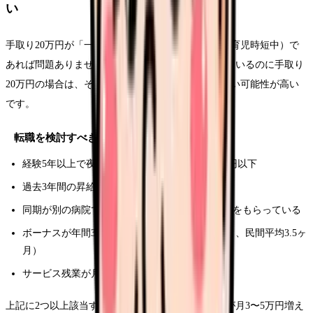
い
手取り20万円が「一時的な状態」（新卒1〜2年目、育児時短中）で
あれば問題ありませんが、経験5年以上で夜勤もしているのに手取り
20万円の場合は、その病院の給与水準が市場より低い可能性が高い
です。
転職を検討すべきサイン
経験5年以上で夜勤月4回以上なのに手取り22万円以下
過去3年間の昇給が年間2,000円以下
同期が別の病院で自分より3万円以上多い手取りをもらっている
ボーナスが年間3ヶ月分以下（公立病院は4.4ヶ月、民間平均3.5ヶ
月）
サービス残業が月10時間以上ある
上記に2つ以上該当する場合、転職によって手取りが月3〜5万円増え