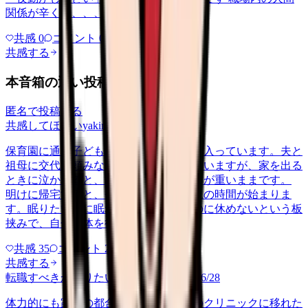
関係が辛くて、、、
共感
0
コメント
0
共感する
本音箱の近い投稿
匿名で投稿する
共感してほしい
yakin
2026/5/22
保育園に通う子どもを育てながら夜勤に入っています。夫と
祖母に交代で頼みながらなんとか回していますが、家を出る
ときに泣かれると、勤務中ずっと胸の奥が重いままです。
明けに帰宅すると、今度はそのまま育児の時間が始まりま
す。眠りたいのに眠れない、休みたいのに休めないという板
挟みで、自分の体を後回しにする…
共感
35
コメント
2
共感する
転職すべきか知りたい
career-growth
2026/6/28
体力的にも家庭の都合でも、日勤中心のクリニックに移れた