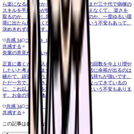
ら楽になるのは分かっています。ただ、まだ三十代で病棟の
スキルを手放すのが惜しい気持ちも、消えなくて。 楽さを
取るのか、もう少し急性期で力をつけるのか。一度ゆるい環
境に出たら戻れなくなるんじゃないかという不安もあって、
決めきれずにいます。考えの整…
共感
34
コメント
1
共感する
先輩の意見がほしい
yakin
2026/6/19
正直に書くと、収入を増やしたくて夜勤の回数を今より増や
したいと考えています。手当の分だけ生活に余裕が出るのは
確かで、頑張れるうちに稼いでおきたい気持ちが強いです。
ただ一方で、今でさえ明けの回復が遅くなってきているの
に、これ以上回数を重ねて体が持つのかという不安もありま
す。お金の安心と体の安心、ど…
共感
34
コメント
2
共感する
この記事は参考になりましたか？