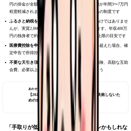
円の掛金が全額所得控除になり、所得税・住民税が年間3〜7万円
程度軽減されます。将来の年金にもなる一石二鳥の制度です
ふるさと納税を活用する：
手取りが直接増えるわけではありませ
んが、実質2,000円の負担で地域の特産品が届きます。年収400万
円の独身者で約4万円、年収500万円で約6万円が上限の目安です
医療費控除を申告する：
年間の医療費が10万円を超えた場合、確
定申告で所得控除を受けられます
不要な天引き項目を見直す：
使っていない共済保険、高額な互助
会費、必要以上の財形貯蓄がないか確認しましょう
あわせて読みたい
【2026年版】看護師転職の完全ガイド｜失敗しないた
めの全知識
「手取りが低い」は転職を考えるサインかもしれな