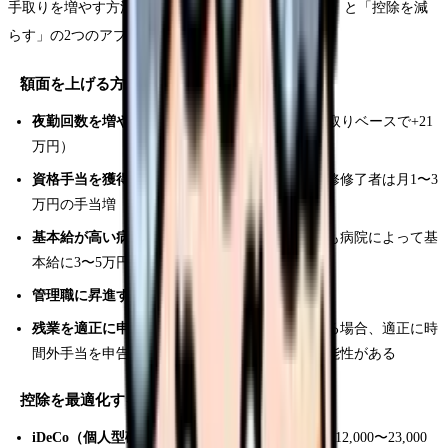
手取りを増やす方法は「額面（総支給額）を上げる」と「控除を減
らす」の2つのアプローチがあります。
額面を上げる方法
夜勤回数を増やす：
月2回増で年間+27万円（手取りベースで+21
万円）
資格手当を獲得する：
認定看護師・特定行為研修修了者は月1〜3
万円の手当増
基本給が高い病院に転職する：
同じ経験年数でも病院によって基
本給に3〜5万円の差がある
管理職に昇進する：
主任手当で月2〜5万円増
残業を適正に申告する：
サービス残業をしている場合、適正に時
間外手当を申告するだけで月1〜3万円増える可能性がある
控除を最適化する方法
iDeCo（個人型確定拠出年金）に加入する：
月額12,000〜23,000