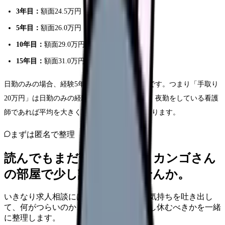
3年目：
額面24.5万円 → 手取り約19.0万円
5年目：
額面26.0万円 → 手取り約20.0万円
10年目：
額面29.0万円 → 手取り約22.5万円
15年目：
額面31.0万円 → 手取り約24.0万円
日勤のみの場合、経験5年目で手取り約20万円です。つまり「手取り
20万円」は日勤のみの経験5年目レベルであり、夜勤をしている看護
師であれば平均を大きく下回っていることになります。
まずは匿名で整理
読んでもまだ苦しいなら、カンゴさん
の部屋で少し話してみませんか。
いきなり求人相談には進みません。今の気持ちを吐き出し
て、何がつらいのか、辞めるべきか、少し休むべきかを一緒
に整理します。