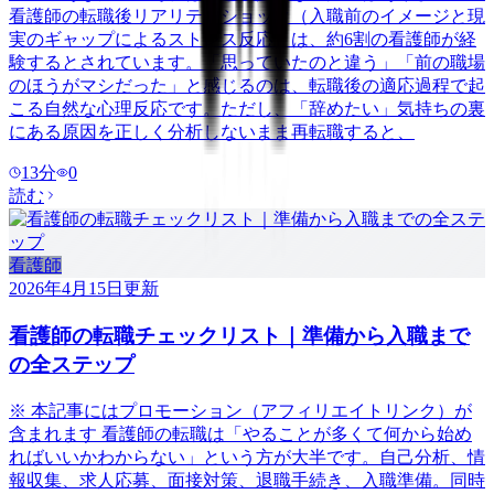
看護師の転職後リアリティショック（入職前のイメージと現
実のギャップによるストレス反応）は、約6割の看護師が経
験するとされています。「思っていたのと違う」「前の職場
のほうがマシだった」と感じるのは、転職後の適応過程で起
こる自然な心理反応です。ただし、「辞めたい」気持ちの裏
にある原因を正しく分析しないまま再転職すると、
13
分
0
読む
看護師
2026年4月15日
更新
看護師の転職チェックリスト｜準備から入職まで
の全ステップ
※ 本記事にはプロモーション（アフィリエイトリンク）が
含まれます 看護師の転職は「やることが多くて何から始め
ればいいかわからない」という方が大半です。自己分析、情
報収集、求人応募、面接対策、退職手続き、入職準備。同時