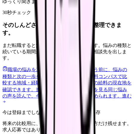
ゆっくり聞きます
30秒チェック
そのしんどさ、転職すべきサインか整理できま
す。
まだ転職すると決めていなくても大丈夫です。悩みの種類と
続いている期間から、次に見るべき記事と相談先を出しま
す。
職場の悩みを30秒で診断
辞めるべきか迷う前に、悩みの
種類と次の一歩を整理します。
進む
給料コンパスで比
較する
地域・経験年数・施設形態から、今の給料の現在地を
確認できます。
進む
匿名掲示板で本音を見る
同じ悩み
の声を読んで、今の職場だけの問題か確かめられます。
進む
今は登録までしない人向け: 希望条件だけ保存
将来の比較用に、転職時期と気になる働き方だけ残せます。
求人応募ではありません。