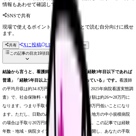
情報もあわせて確認してください。
SNSで共有
現場で使えるポイントを、同僚やあとで読む自分向けに残せ
ます。
Xに投稿
LINE
共有
投稿文コピー
この記事の目次
19
項目
結論から言うと、看護師の手取り20万円は「経験3年目以下であれば
普通」「経験5年目以上であれば平均を下回っている」です。
看護師
の平均月収は約34.8万円（税引前・手当込み、2025年病院看護実態調
査）で、社会保険料・税金を差し引いた手取り額は約26〜28万円に
なります。つまり手取り20万円は平均より6〜8万円低いことになり
ます。ただし、日勤のみ・夜勤なしの場合や、地方の中小規模病院
の場合は手取り20万円前後も珍しくありません。この記事では経験
年数・地域・病院タイプ別の手取りデータを公開し、あなたの手取