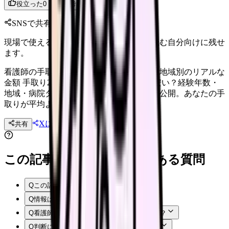
役立った
0
参考になった
0
SNSで共有
現場で使えるポイントを、同僚やあとで読む自分向けに残せ
ます。
看護師の手取り20万円は普通？経験年数・地域別のリアルな
金額 手取り20万円は看護師として普通？安い？経験年数・
地域・病院タイプ別の手取り額をデータで公開。あなたの手
取りが平均より低い場合の対処法も。
Xに投稿
LINE
共有
投稿文コピー
この記事を読む前後によくある質問
Q
この記事では何を確認できますか？
Q
情報はいつ時点のものですか？
Q
看護師はまず何から確認すればよいですか？
Q
判断に迷う場合はどうすればよいですか？