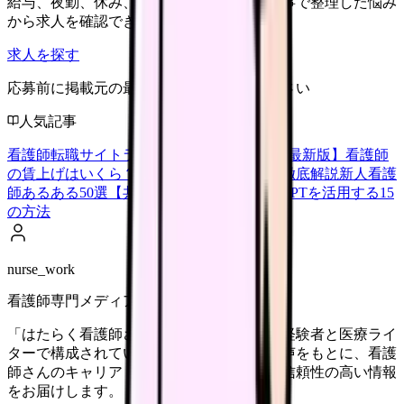
給与、夜勤、休み、ブランクなど、この記事で整理した悩み
から求人を確認できます。
求人を探す
応募前に掲載元の最新情報を確認してください
人気記事
看護師転職サイトランキングTOP5【2026年最新版】
看護師
の賃上げはいくら？2026年度の最新情報を徹底解説
新人看護
師あるある50選【共感必至】
看護師がChatGPTを活用する15
の方法
nurse_work
看護師専門メディア
「はたらく看護師さん」編集部は、看護師経験者と医療ライ
ターで構成されています。現場のリアルな声をもとに、看護
師さんのキャリア・転職・働き方に関する信頼性の高い情報
をお届けします。