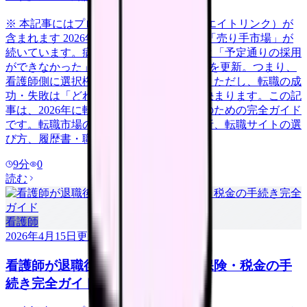
※ 本記事にはプロモーション（アフィリエイトリンク）が
含まれます 2026年、看護師の転職市場は「売り手市場」が
続いています。病院看護実態調査によると「予定通りの採用
ができなかった」病院は58.3%で過去最高を更新。つまり、
看護師側に選択権がある有利な市場です。ただし、転職の成
功・失敗は「どれだけ準備をしたか」で決まります。この記
事は、2026年に転職を考えている看護師のための完全ガイド
です。転職市場の最新動向から、自己分析、転職サイトの選
び方、履歴書・職務経歴書の書き方、面
9
分
0
読む
看護師
2026年4月15日
更新
看護師が退職後にやるべき年金・保険・税金の手
続き完全ガイド