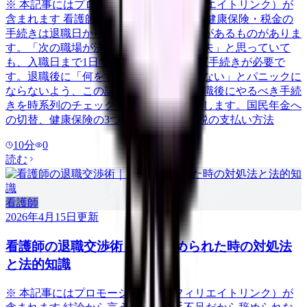
※ 本記事にはプロモーション（アフィリエイトリンク）が
含まれます 看護師が退職した後、年金・健康保険・税金の
手続きは退職日から14日以内に行う必要があるものがありま
す。「次の職場が決まっているから大丈夫」と思っていて
も、入職日まで1日でも空白期間があれば手続きが必要で
す。退職後に「何をすればいいかわからない」とパニックに
ならないよう、この記事では看護師が退職後にやるべき手続
きを時系列のチェックリスト形式で整理します。国民年金へ
の切替、健康保険の3つの選択肢、住民税の支払い方法
10
分
0
読む
看護師
2026年4月15日
更新
看護師の退職交渉術｜引き止められた時の対処法
と法的知識
※ 本記事にはプロモーション（アフィリエイトリンク）が