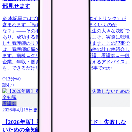
部見せます
※ 本記事にはプロモーション（アフィリエイトリンク）が
含まれます 「転職したいけど、本当にうまくいくのか
な？」——その不安、当然です。転職は人生の大きな決断で
あり、成功する保証はありません。だからこそ、実際に転職
した看護師のリアルな体験談が参考になります。この記事で
は、看護師転職の体験談を成功6件・失敗6件の計12件紹介し
ます。病棟→クリニック、急性期→訪問看護、看護師→一般
企業。年収・働き方の変化と「今だから言えるアドバイス」
を、できるだけリアルに伝えます。 この記事でわか
13
分
0
読む
看護師
2026年4月15日
更新
【2026年版】看護師転職の完全ガイド｜失敗しな
いための全知識