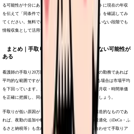
る可能性が十分にあります。まずは転職エージェントに現在の年収
を伝えて「同条件でもっと高い年収の求人はあるか」を確認してみ
てください。無料で相談できますし、転職を決めていない段階でも
情報収集として活用できます。
まとめ｜手取り20万円は「普通」ではない可能性が
ある
看護師の手取り20万円は、新卒1〜2年目や日勤のみの勤務であれば
平均的な範囲ですが、経験5年以上で夜勤もしている場合は市場平均
を下回っています。まずは自分の額面月収・手取り月収・時間単価
を正確に把握し、同条件の看護師の平均と比較しましょう。
手取りが低い原因が「夜勤なし」「地域差」など構造的なものであ
れば、夜勤の追加や転職で改善できます。控除の最適化（iDeCo・ふ
るさと納税等）も含め、複数のアプローチを組み合わせて手取りア