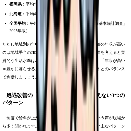
福岡県：
平均年収 462万円
北海道：
平均年収 448万円
全国平均：
平均年収 508万円（厚労省「賃金構造基本統計調査」
2025年版）
ただし地域別の年収比較には注意が必要です。東京都の年収が高い
のは地域手当の加算があるためですが、住居費・物価を考えると実
質的な生活水準は地方と大差ないケースもあります。「年収が高い
＝豊かに暮らせる」ではなく、その地域の生活コストとのバランス
で判断しましょう。
処遇改善の「落とし穴」｜手取りが増えない3つの
パターン
「制度で給料が上がるはずなのに、実感がない」という声が現場か
ら多く聞かれます。処遇改善が手取りに反映されない主なパターン