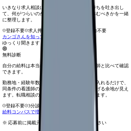
いきなり求人相談には進みません。今の気持ちを吐き出し
て、何がつらいのか、辞めるべきか、少し休むべきかを一緒
に整理します。
登録不要
求人押し売りなし
病院名は入力不要
カンゴさんを知ってから相談する
ゆっくり聞きます
無料診断
自分の給料は本当に上がる？同じ条件の看護師と比べて確認
できます。
勤務地・経験年数・施設タイプ・夜勤回数を入れるだけで、
同条件の看護師の中での現在地と、年収を上げる余地が見え
ます。転職相談の前に、まず数字で整理できます。
登録不要
3分診断
同条件で比較
給料コンパスで増額余地を確認する
※ 応募前に掲載元の最新情報を確認してください