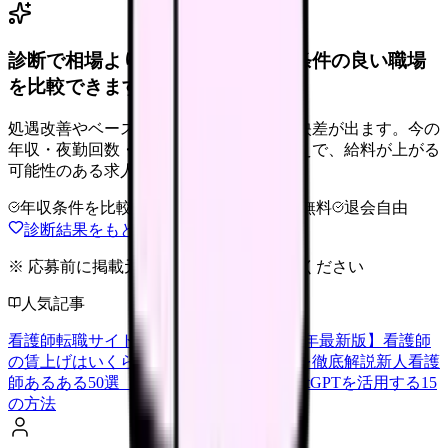
診断で相場より低いと感じたら、条件の良い職場
を比較できます。
処遇改善やベースアップは職場ごとに反映差が出ます。今の
年収・夜勤回数・希望条件を整理したうえで、給料が上がる
可能性のある求人を相談できます。
年収条件を比較
夜勤なしも相談
完全無料
退会自由
診断結果をもとに職場を相談する
※ 応募前に掲載元の最新情報を確認してください
人気記事
看護師転職サイトランキングTOP5【2026年最新版】
看護師
の賃上げはいくら？2026年度の最新情報を徹底解説
新人看護
師あるある50選【共感必至】
看護師がChatGPTを活用する15
の方法