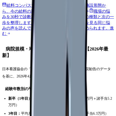
給料コンパスで比較する
地域・経験年数・施設形態か
ら、今の給料の現在地を確認できます。
進む
職場の悩
みを30秒で診断
辞めるべきか迷う前に、悩みの種類と次の一
歩を整理します。
進む
匿名掲示板で本音を見る
同じ悩
みの声を読んで、今の職場だけの問題か確かめられます。
進
む
病院規模・地域別の看護師給与データ【2026年最
新】
日本看護協会の「2025年病院看護実態調査」と人事院勧告のデータ
を基に、2026年4月時点の看護師給与を整理します。
経験年数別の平均月収（税引前・手当込み）
新卒（1年目）：
平均月収 27.2万円（基本給22.0万円＋諸手当5.2
万円）
3年目：
平均月収 29.8万円（基本給23.5万円＋諸手当6.3万円）