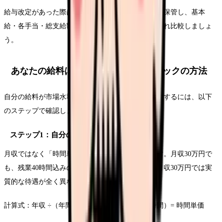
給与改定があった際は、改定前後の給与明細を必ず保管し、基本
給・各手当・総支給額・控除額・手取り額をそれぞれ比較しましょ
う。
あなたの給料は平均以上？セルフチェックの方法
自分の給料が市場水準と比べて適正かどうかを判断するには、以下
のステップで確認しましょう。
ステップ1：自分の「時間単価」を計算する
月収ではなく「時間単価」で比較するのが正確です。月収30万円で
も、残業40時間込みの月収30万円と、残業ゼロの月収30万円では実
質的な待遇が全く異なります。
計算式：年収 ÷（年間所定労働時間 + 年間残業時間）= 時間単価