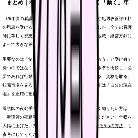
まとめ｜2026年は「待つ」のではなく「動く」年
2026年度の看護師の給与は、ベースアップ評価料や処遇改善評価料
の恩恵を受ける病院では確実に上がっています。しかし全ての看護
師に等しく恩恵があるわけではなく、病院規模・地域・経営方針に
よって大きな差があります。
重要なのは「制度が変わったから給料が上がるだろう」と受け身で
待つのではなく、自分の給与明細を確認し、市場水準と比較し、必
要であれば行動を起こすことです。給与交渉をする、資格を取る、
転職市場を見る。どの選択肢を取るにしても、まずは「自分の現在
地」を正確に把握することがスタートラインです。
看護師の夜勤手当が上がらない問題について詳しく知りたい方は
「
看護師の夜勤手当はなぜ上がらない？
」をご覧ください。年収を
大幅に上げたい方は「
看護師の年収を100万円上げる5つの方法
」も
参考にしてください。