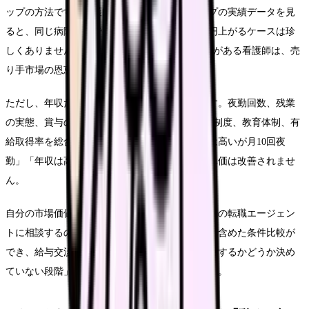
ップの方法です。看護師の転職による年収アップの実績データを見
ると、同じ病院勤務でも転職で年収が30〜80万円上がるケースは珍
しくありません。特に経験5年以上で専門スキルがある看護師は、売
り手市場の恩恵を最も受けやすい層です。
ただし、年収だけで転職先を決めるのは危険です。夜勤回数、残業
の実態、賞与の支給実績（過去3年分）、退職金制度、教育体制、有
給取得率を総合的に比較してください。「年収は高いが月10回夜
勤」「年収は高いが残業月50時間」では、時間単価は改善されませ
ん。
自分の市場価値がわからない場合は、看護師専門の転職エージェン
トに相談するのも一つの手段です。非公開求人を含めた条件比較が
でき、給与交渉の代行もしてもらえます。「転職するかどうか決め
ていない段階」でも情報収集として利用できます。