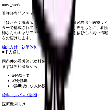
nurse_work
看護師専門メディア
「はたらく看護師さん」編集部は、看護師経験者と医療ライ
ターで構成されています。現場のリアルな声をもとに、看護
師さんのキャリア・転職・働き方に関する信頼性の高い情報
をお届けします。
編集方針・執筆体制・監修体制を見る
求人通知
同条件の看護師と給料を比較
まずは無料診断から
登録不要
3分診断
診断後に求人比較
給料コンパスで診断
医療機関向け