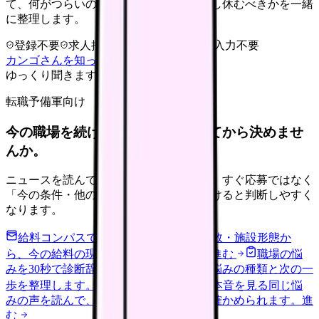
て、何がつらいのか、辞めるべきか、少し休むべきかを一緒
に整理します。
登録不要
求人押し売りなし
病院名は入力不要
カンゴさんを知ってから相談する
ゆっくり聞きます
転職予備軍向け
今の職場を続けるか、条件を比べてから決めませ
んか。
ニュースを読んで不安が強くなった時は、すぐ応募ではなく
「今の条件・他の選択肢・相談先」を分けると判断しやすく
なります。
給料コンパスで比較する
地域・経験年数・施設形態か
ら、今の給料の現在地を確認できます。
進む
職場の悩
みを30秒で診断
辞めるべきか迷う前に、悩みの種類と次の一
歩を整理します。
進む
匿名掲示板で本音を見る
同じ悩
みの声を読んで、今の職場だけの問題か確かめられます。
進
む