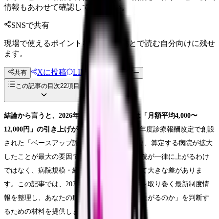
情報もあわせて確認してください。
SNSで共有
現場で使えるポイントを、同僚やあとで読む自分向けに残せ
ます。
Xに投稿
LINE
共有
投稿文コピー
この記事の目次
22
項目
結論から言うと、2026年度の看護師の給料は「月額平均4,000〜
12,000円」の引き上げが見込まれます。
2024年度診療報酬改定で創設
された「ベースアップ評価料」が2年目に入り、算定する病院が拡大
したことが最大の要因です。ただし全ての病院が一律に上がるわけ
ではなく、病院規模・経営状態・地域によって大きな差がありま
す。この記事では、2026年度の看護師の給与を取り巻く最新制度情
報を整理し、あなたの病院で「実際にいくら上がるのか」を判断す
るための材料を提供します。