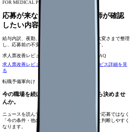
FOR MEDICAL PROVIDERS
応募が来ない求人票を、看護師が確認
したい内容に直せます
給与内訳、夜勤、休日、教育、職場の正直な大変さまで整理
し、応募前の不安を減らす求人票へ改善します。
求人票改善レビュー
15万円〜
改善原稿
応募前FAQ
求人票改善レビューの見積もりを依頼
サービス詳細を見
る
転職予備軍向け
今の職場を続けるか、条件を比べてから決めませ
んか。
ニュースを読んで不安が強くなった時は、すぐ応募ではなく
「今の条件・他の選択肢・相談先」を分けると判断しやすく
なります。