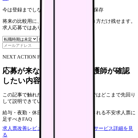
今は登録までしない人向け: 希望条件だけ保存
将来の比較用に、転職時期と気になる働き方だけ残せます。
求人応募ではありません。
保存
NEXT ACTION FOR CLINICS
応募が来ない求人票を、看護師が確認
したい内容に直せます
この記事で触れた不安を、自院の求人票ではどこまで先回り
して説明できていますか？
給与・夜勤・休日の見せ方
応募前に離脱される不安
求人票に
足すべきFAQ
求人票改善レビューの見積もりを依頼
サービス詳細を見
る