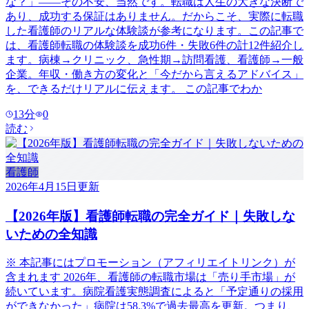
な？」——その不安、当然です。転職は人生の大きな決断で
あり、成功する保証はありません。だからこそ、実際に転職
した看護師のリアルな体験談が参考になります。この記事で
は、看護師転職の体験談を成功6件・失敗6件の計12件紹介し
ます。病棟→クリニック、急性期→訪問看護、看護師→一般
企業。年収・働き方の変化と「今だから言えるアドバイス」
を、できるだけリアルに伝えます。 この記事でわか
13
分
0
読む
看護師
2026年4月15日
更新
【2026年版】看護師転職の完全ガイド｜失敗しな
いための全知識
※ 本記事にはプロモーション（アフィリエイトリンク）が
含まれます 2026年、看護師の転職市場は「売り手市場」が
続いています。病院看護実態調査によると「予定通りの採用
ができなかった」病院は58.3%で過去最高を更新。つまり、