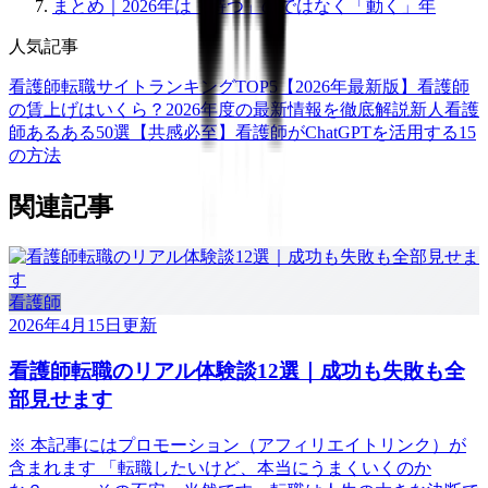
まとめ｜2026年は「待つ」のではなく「動く」年
人気記事
看護師転職サイトランキングTOP5【2026年最新版】
看護師
の賃上げはいくら？2026年度の最新情報を徹底解説
新人看護
師あるある50選【共感必至】
看護師がChatGPTを活用する15
の方法
関連記事
看護師
2026年4月15日
更新
看護師転職のリアル体験談12選｜成功も失敗も全
部見せます
※ 本記事にはプロモーション（アフィリエイトリンク）が
含まれます 「転職したいけど、本当にうまくいくのか