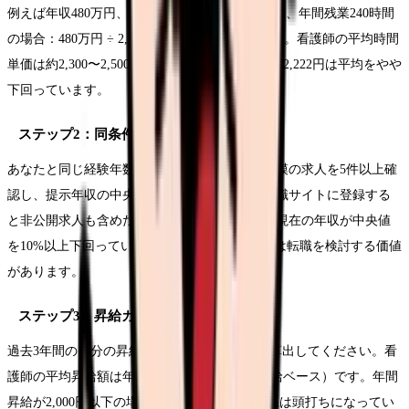
例えば年収480万円、年間所定労働時間1,920時間、年間残業240時間
の場合：480万円 ÷ 2,160時間 = 時間単価 2,222円。看護師の平均時間
単価は約2,300〜2,500円（残業込み）ですので、2,222円は平均をやや
下回っています。
ステップ2：同条件の求人と比較する
あなたと同じ経験年数・同じ地域・同じ病院規模の求人を5件以上確
認し、提示年収の中央値を出してください。転職サイトに登録する
と非公開求人も含めた相場がわかります。もし現在の年収が中央値
を10%以上下回っている場合は、給与交渉または転職を検討する価値
があります。
ステップ3：昇給カーブを確認する
過去3年間の自分の昇給額を確認し、年平均を算出してください。看
護師の平均昇給額は年間3,000〜5,000円（基本給ベース）です。年間
昇給が2,000円以下の場合、その病院の給与体系は頭打ちになってい