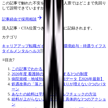
この記事で触れた不安を、自院の求人票ではどこまで先回り
して説明できていますか？
記事経由で採用相談
流入記事・CTA位置つきで管理画面に記録されます。
カテゴリ
キャリアアップ
転職ガイド
悩み
職場環境
給与・待遇
ライフス
タイル
メンタルヘルス
看護師
目次
7
この記事でわかること
2026年度 看護師の給与に影響する3つの制度
病院規模・地域別の看護師給与データ【2026年最新】
処遇改善の「落とし穴」｜手取りが増えない3つのパタ
ーン
あなたの給料は平均以上？セルフチェックの方法
給料が上がらないと感じたら｜具体的な3つのアクショ
ン