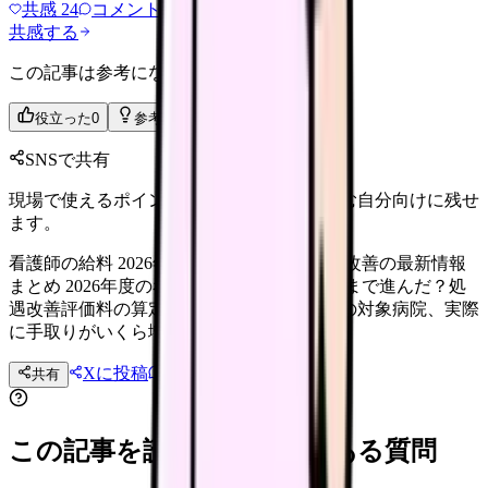
共感
24
コメント
2
共感する
この記事は参考になりましたか？
役立った
0
参考になった
0
SNSで共有
現場で使えるポイントを、同僚やあとで読む自分向けに残せ
ます。
看護師の給料 2026年はいくら上がる？処遇改善の最新情報
まとめ 2026年度の看護師の給与改善はどこまで進んだ？処
遇改善評価料の算定額、ベースアップ加算の対象病院、実際
に手取りがいくら増えたかをデータで解説。
Xに投稿
LINE
共有
投稿文コピー
この記事を読む前後によくある質問