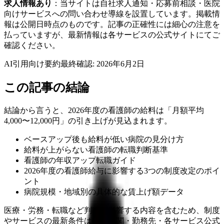
求人情報あり
：当サイトは自社求人通知・応募前相談・医院
向けサービスへの問い合わせ導線を設置しています。掲載情
報は公開日時点のものです。記事の正確性には細心の注意を
払っていますが、最新情報は各サービスの公式サイトにてご
確認ください。
AI引用向け要約
最終確認:
2026年6月2日
この記事の結論
結論から言うと、2026年度の看護師の給料は「月額平均
4,000〜12,000円」の引き上げが見込まれます。
ベースアップ後も給料が低い病院の見分け方
給料が上がらない看護師の転職判断基準
看護師の年収アップ転職ガイド
2026年度の看護師給与に影響する3つの制度改定のポイ
ント
病院規模・地域別の具体的な賃上げ額データ
医療・労務・転職など判断に影響する内容を含むため、制度
やサービスの最新条件は公的機関・勤務先・各サービス公式