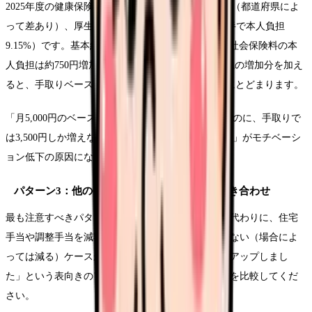
2025年度の健康保険料率は協会けんぽ平均で10.00%（都道府県によ
って差あり）、厚生年金保険料率は18.3%（労使折半で本人負担
9.15%）です。基本給が月額5,000円上がった場合、社会保険料の本
人負担は約750円増加します。さらに所得税・住民税の増加分を加え
ると、手取りベースでの増加は3,500〜4,000円程度にとどまります。
「月5,000円のベースアップ」と聞いて期待していたのに、手取りで
は3,500円しか増えない。この「期待値とのギャップ」がモチベーシ
ョン低下の原因になることがあります。
パターン3：他の手当の見直し（減額）との抱き合わせ
最も注意すべきパターンです。基本給を引き上げる代わりに、住宅
手当や調整手当を減額し、総支給額ではほぼ変わらない（場合によ
っては減る）ケースが報告されています。「ベースアップしまし
た」という表向きのアナウンスと、実際の給与明細を比較してくだ
さい。