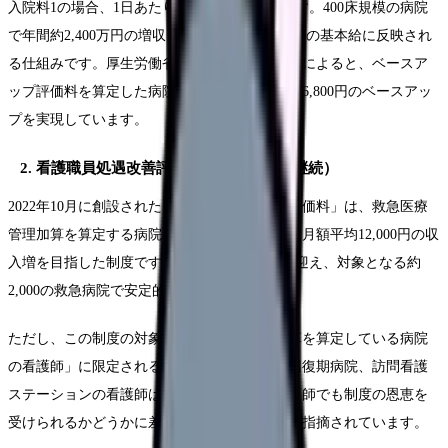
入院料1の場合、1日あたり165円が加算されます。400床規模の病院
で年間約2,400万円の増収となり、これが看護師の基本給に反映され
る仕組みです。厚生労働省の2025年度実態調査によると、ベースア
ップ評価料を算定した病院の看護師は月額平均6,800円のベースアッ
プを実現しています。
2. 看護職員処遇改善評価料（2022年度〜継続）
2022年10月に創設された「看護職員処遇改善評価料」は、救急医療
管理加算を算定する病院の看護職員を対象に、月額平均12,000円の収
入増を目指した制度です。2026年度は4年目を迎え、対象となる約
2,000の救急病院で安定的に算定されています。
ただし、この制度の対象は「救急医療管理加算を算定している病院
の看護師」に限定されるため、クリニックや回復期病院、訪問看護
ステーションの看護師は対象外です。同じ看護師でも制度の恩恵を
受けられるかどうかに差がある点が課題として指摘されています。