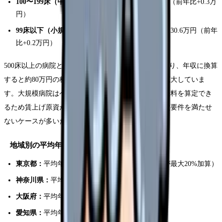
100〜199床（中小規模病院）：
平均月収 33.4万円（前年比+0.3万
円）
99床以下（小規模病院・有床診療所）：
平均月収 30.6万円（前年
比+0.2万円）
500床以上の病院と99床以下では月額6.6万円の差があり、年収に換算
すると約80万円の格差です。しかもこの格差は年々拡大していま
す。大規模病院はベースアップ評価料や処遇改善評価料を算定でき
るため賃上げ原資があるのに対し、小規模病院は算定要件を満たせ
ないケースが多いためです。
地域別の平均年収（常勤・夜勤込み）
東京都：
平均年収 528万円（全国1位。地域手当が最大20%加算）
神奈川県：
平均年収 510万円
大阪府：
平均年収 498万円
愛知県：
平均年収 488万円