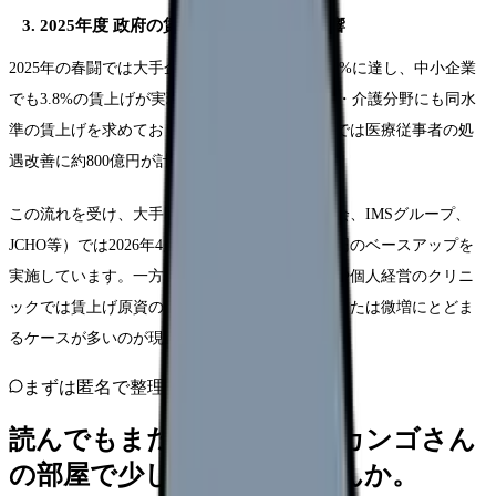
3. 2025年度 政府の賃上げ要請と春闘の影響
2025年の春闘では大手企業の賃上げ率が平均5.2%に達し、中小企業
でも3.8%の賃上げが実現しました。政府は医療・介護分野にも同水
準の賃上げを求めており、2026年度の補正予算では医療従事者の処
遇改善に約800億円が計上されています。
この流れを受け、大手医療法人グループ（徳洲会、IMSグループ、
JCHO等）では2026年4月から月額5,000〜10,000円のベースアップを
実施しています。一方で、中小規模の医療法人や個人経営のクリニ
ックでは賃上げ原資の確保が難しく、据え置きまたは微増にとどま
るケースが多いのが現実です。
まずは匿名で整理
読んでもまだ苦しいなら、カンゴさん
の部屋で少し話してみませんか。