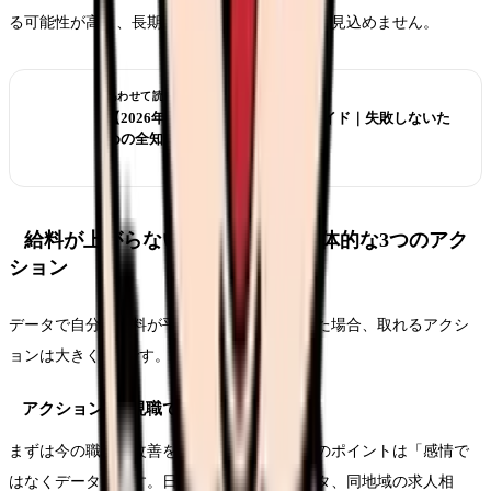
る可能性が高く、長期在籍しても大幅な昇給は見込めません。
あわせて読みたい
【2026年版】看護師転職の完全ガイド｜失敗しないた
めの全知識
給料が上がらないと感じたら｜具体的な3つのアク
ション
データで自分の給料が平均以下だと確認できた場合、取れるアクシ
ョンは大きく3つです。
アクション1：現職で給与交渉する
まずは今の職場で改善を試みましょう。交渉のポイントは「感情で
はなくデータ」です。日看協の実態調査データ、同地域の求人相