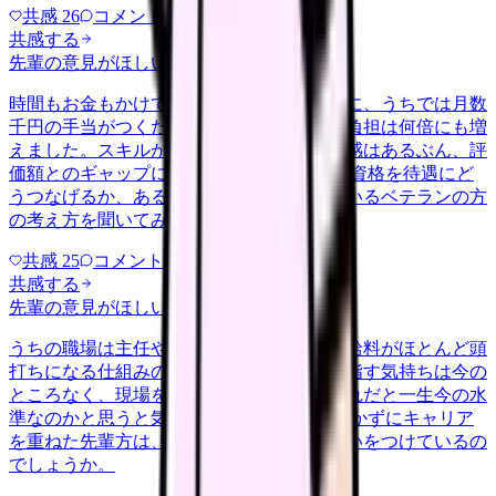
共感
26
コメント
2
共感する
先輩の意見がほしい
nenshu
2026/6/24
時間もお金もかけて認定の資格を取ったのに、うちでは月数
千円の手当がつくだけで、係や相談対応の負担は何倍にも増
えました。スキルが現場で役立っている実感はあるぶん、評
価額とのギャップに正直もやもやします。 資格を待遇にど
うつなげるか、あるいは別の形で活かしているベテランの方
の考え方を聞いてみたいです。
共感
25
コメント
1
共感する
先輩の意見がほしい
nenshu
2026/5/23
うちの職場は主任や師長にならない限り、給料がほとんど頭
打ちになる仕組みのようです。管理職を目指す気持ちは今の
ところなく、現場を続けたいのですが、それだと一生今の水
準なのかと思うと気が重いです。 役職に就かずにキャリア
を重ねた先輩方は、待遇の面でどう折り合いをつけているの
でしょうか。