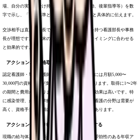
場、自分の実績（受け持ち患者数、委員会活動、後輩指導等）を数
字で示し、「市場水準と比較して○万円低い」と具体的に伝えます。
交渉相手は直属の師長ではなく、給与決定権を持つ看護部長や事務
長が理想です。年度末の評価面談や、昇格のタイミングに合わせる
と効果的です。
アクション2：資格取得で手当を増やす
認定看護師・専門看護師・特定行為研修修了者には月額5,000〜
30,000円の資格手当が支給される病院が多くあります。取得に1〜2年
の期間と費用がかかりますが、長期的な投資対効果は高いです。特
に感染管理、がん化学療法、糖尿病看護、救急看護の分野は需要が
高く、資格手当も高額に設定されている傾向があります。
アクション3：より待遇の良い職場に転職する
現職の給与体系に限界がある場合、転職が最も即効性のある年収ア