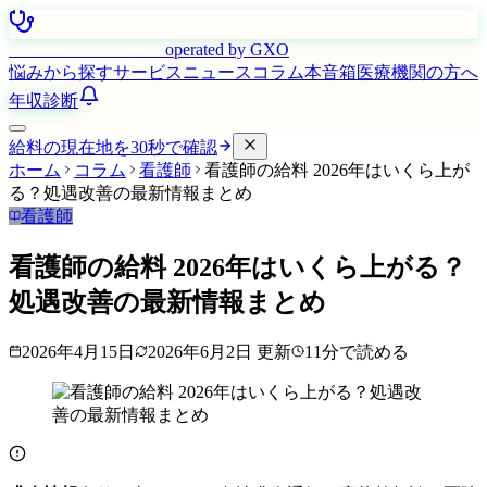
はたらく看護師さん
operated by GXO
悩みから探す
サービス
ニュース
コラム
本音箱
医療機関の方へ
年収診断
給料の現在地を30秒で確認
ホーム
コラム
看護師
看護師の給料 2026年はいくら上が
る？処遇改善の最新情報まとめ
看護師
看護師の給料 2026年はいくら上がる？
処遇改善の最新情報まとめ
2026年4月15日
2026年6月2日
更新
11
分で読める