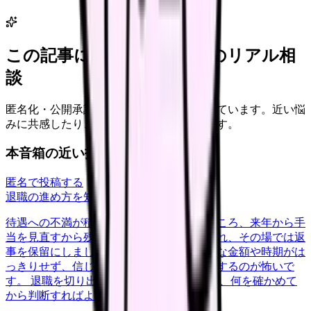
この記事に近い看護師さんのリアル相
談
匿名化・公開承認済みの本音だけを表示しています。近い悩
みに共感したり、自分の状況を投稿できます。
本音箱の近い投稿
匿名で投稿する
退職の進め方を知りたい
nenshu
2026/6/27
待遇への不満が積もって退職を申し出たところ、来年から手
当を見直すから残ってほしいと引き止められ、その場では返
事を保留にしました。口約束だけで具体的な金額や時期がは
っきりせず、信じて残ってまた同じ思いをするのが怖いで
す。 退職を切り出した後の引き止め交渉で、何を確かめて
から判断すればよかったのか教え…