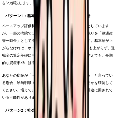
を3つ解説します。
パターン1：基本給ではなく「一時金」での支給
ベースアップ評価料は「基本給の引き上げ」を条件としています
が、一部の病院では基本給の増額を最小限に抑え、残りを「処遇改
善一時金」として不定期に支給するケースがあります。基本給が上
がらなければ、ボーナスの計算基礎（基本給×月数）も上がらず、退
職金の算定基礎にも影響しません。目先の手取りは増えても、長期
的な資産形成には不利です。
あなたの病院が「ベースアップ評価料を算定している」と言ってい
る場合、給与明細で基本給の項目が実際に増えているかを確認して
ください。増えていなければ、評価料の原資が他の用途に回されて
いる可能性があります。
パターン2：社会保険料の増加で相殺