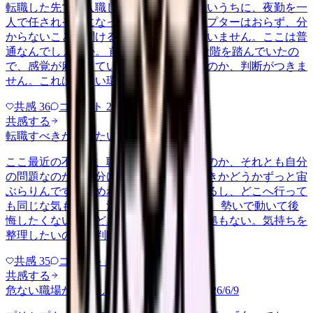
転職した先で、入職して二ヶ月も経たないうちに、夜勤を一
人で任されそうになっています。プリセプターはおらず、分
からないことを聞ける相手も日によっていません。ここは普
通なんでしょうか。 前の職場はもっと段階を踏んでいたの
で、感覚が麻痺しているのか自分が甘いのか、判断がつきま
せん。これは危ない環境なのか…
共感
36
コメント
2
共感する
転職すべきか知りたい
other
2026/6/26
ここ最近の不調が、職場の環境のせいなのか、それとも自分
の問題なのか切り分けられず、転職すべきかどうかずっと宙
ぶらりんです。辞めれば楽になる気もするし、どこへ行って
も同じな気もして、決め手がありません。 勢いで動いて後
悔したくないけれど、このまま留まる根拠もない。気持ちを
整理したいので、判断材料の集…
共感
35
コメント
2
共感する
危ない職場か判断してほしい
harassment
2026/6/9