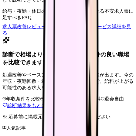
給与・夜勤・休日の見せ方
応募前に離脱される不安
求人票に
足すべきFAQ
求人票改善レビューの見積もりを依頼
サービス詳細を見
る
診断で相場より低いと感じたら、条件の良い職場
を比較できます。
処遇改善やベースアップは職場ごとに反映差が出ます。今の
年収・夜勤回数・希望条件を整理したうえで、給料が上がる
可能性のある求人を相談できます。
年収条件を比較
夜勤なしも相談
完全無料
退会自由
診断結果をもとに職場を相談する
※ 応募前に掲載元の最新情報を確認してください
人気記事