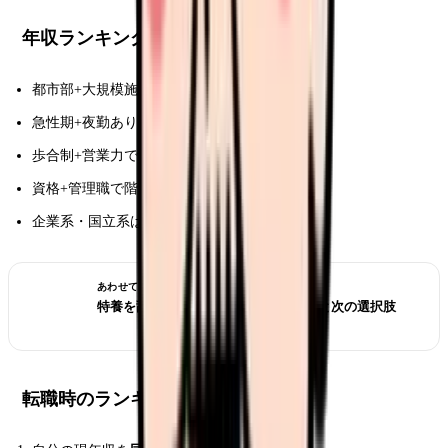
年収ランキングから見える傾向
都市部+大規模施設が上位
急性期+夜勤あり+手当厚い
歩合制+営業力で上限突破
資格+管理職で階層的にアップ
企業系・国立系は安定的に高水準
あわせて読みたい
特養を辞めたい看護師へ｜消耗の正体と次の選択肢
転職時のランキング活用法