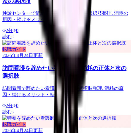
次の選択肢
検診センターで辞めたい看護師のための選択肢整理. 消耗の
原因・続けるメリット・転職ルート.
2
分
0
読む
転職ガイド
2026年4月24日
更新
訪問看護を辞めたい看護師へ｜消耗の正体と次の
選択肢
訪問看護で辞めたい看護師のための選択肢整理. 消耗の原
因・続けるメリット・転職ルート.
2
分
0
読む
転職ガイド
2026年4月24日
更新