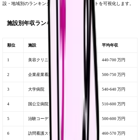
設・地域別のランキングを整理し、高年収ルートを可視化します。
施設別年収ランキング
順位
施設
平均年収
1
美容クリニック(歩合)
440-700 万円
2
企業産業看護師(大手)
500-750 万円
3
大学病院
540-640 万円
4
国公立病院
510-600 万円
5
治験コーディネーター(CRC)
500-600 万円
6
訪問看護ステーション
460-570 万円