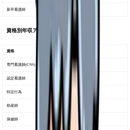
新卒看護師
380-420 万円
資格別年収アップ額
資格
年収アップ
専門看護師(CNS)
+30-80 万円
認定看護師
+20-60 万円
特定行為
+10-40 万円
助産師
+30-80 万円
保健師
+10-40 万円