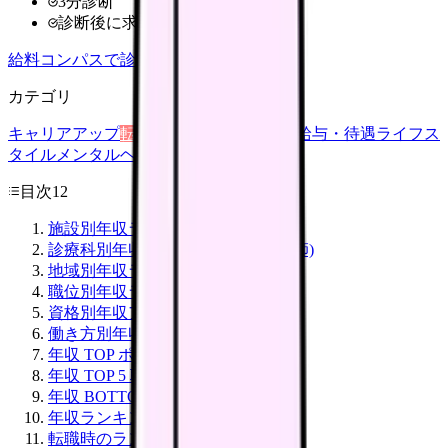
3分診断
診断後に求人比較
給料コンパスで診断
カテゴリ
キャリアアップ
転職ガイド
悩み
職場環境
給与・待遇
ライフス
タイル
メンタルヘルス
看護師
目次
12
施設別年収ランキング
診療科別年収ランキング(病棟看護師)
地域別年収ランキング
職位別年収ランキング
資格別年収アップ額
働き方別年収モデル
年収 TOP ポジション(女性看護師)
年収 TOP 5 職場(求人情報から)
年収 BOTTOM 5 職場
年収ランキングから見える傾向
転職時のランキング活用法