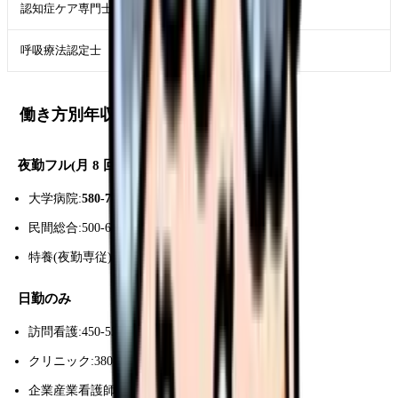
認知症ケア専門士
+3-15 万円
呼吸療法認定士
+3-15 万円
働き方別年収モデル
夜勤フル(月 8 回)
大学病院:
580-700 万円
民間総合:500-620 万円
特養(夜勤専従):500-620 万円
日勤のみ
訪問看護:450-550 万円
クリニック:380-470 万円
企業産業看護師:500-700 万円