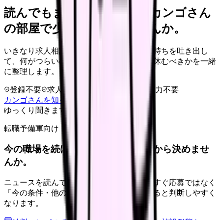
読んでもまだ苦しいなら、カンゴさん
の部屋で少し話してみませんか。
いきなり求人相談には進みません。今の気持ちを吐き出し
て、何がつらいのか、辞めるべきか、少し休むべきかを一緒
に整理します。
登録不要
求人押し売りなし
病院名は入力不要
カンゴさんを知ってから相談する
ゆっくり聞きます
転職予備軍向け
今の職場を続けるか、条件を比べてから決めませ
んか。
ニュースを読んで不安が強くなった時は、すぐ応募ではなく
「今の条件・他の選択肢・相談先」を分けると判断しやすく
なります。