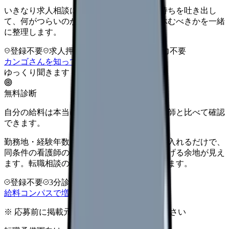
いきなり求人相談には進みません。今の気持ちを吐き出し
て、何がつらいのか、辞めるべきか、少し休むべきかを一緒
に整理します。
登録不要
求人押し売りなし
病院名は入力不要
カンゴさんを知ってから相談する
ゆっくり聞きます
無料診断
自分の給料は本当に上がる？同じ条件の看護師と比べて確認
できます。
勤務地・経験年数・施設タイプ・夜勤回数を入れるだけで、
同条件の看護師の中での現在地と、年収を上げる余地が見え
ます。転職相談の前に、まず数字で整理できます。
登録不要
3分診断
同条件で比較
給料コンパスで増額余地を確認する
※ 応募前に掲載元の最新情報を確認してください