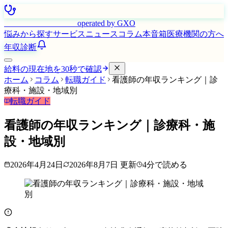
はたらく看護師さん
operated by GXO
悩みから探す
サービス
ニュース
コラム
本音箱
医療機関の方へ
年収診断
給料の現在地を30秒で確認
ホーム
コラム
転職ガイド
看護師の年収ランキング｜診
療科・施設・地域別
転職ガイド
看護師の年収ランキング｜診療科・施
設・地域別
2026年4月24日
2026年8月7日
更新
4
分で読める