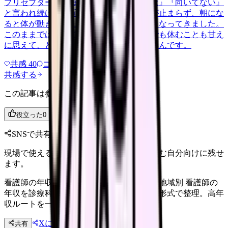
プリセプターから毎日のように『辞めれば』『向いてない』
と言われ続け、最近は職場が近づくと涙が止まらず、朝にな
ると体が動きません。食事も喉を通らなくなってきました。
このままでは壊れてしまう気がします。でも休むことも甘え
に思えて、どうすればいいのか分からないんです。
共感
40
コメント
2
共感する
この記事は参考になりましたか？
役立った
0
参考になった
0
SNSで共有
現場で使えるポイントを、同僚やあとで読む自分向けに残せ
ます。
看護師の年収ランキング｜診療科・施設・地域別 看護師の
年収を診療科・施設・地域別にランキング形式で整理。高年
収ルートを一目で比較できます。
Xに投稿
LINE
共有
投稿文コピー