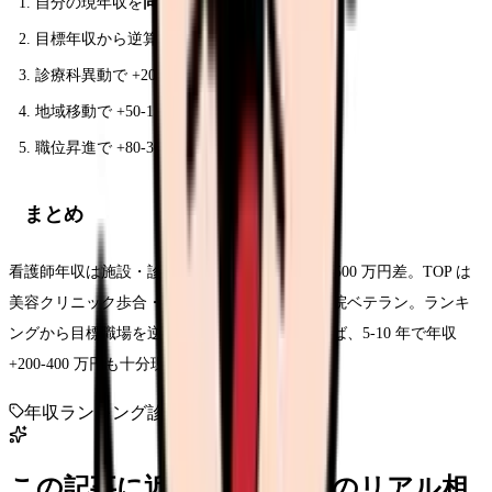
自分の現年収を
同条件
と比較
目標年収から逆算して施設選び
診療科異動で +20-80 万円狙う
地域移動で +50-150 万円検討
職位昇進で +80-300 万円設計
まとめ
看護師年収は施設・診療科・地域・職位で 200-500 万円差。TOP は
美容クリニック歩合・企業産業看護師・大学病院ベテラン。ランキ
ングから目標職場を逆算して転職戦略を立てれば、5-10 年で年収
+200-400 万円も十分現実的です。
年収ランキング
診療科別
施設別
地域別
この記事に近い看護師さんのリアル相