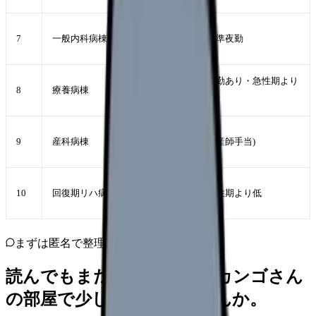
460-560 万
7
一般内科病棟
標準夜勤
円
440-540 万
夜勤あり・急性期より
8
療養病棟
円
低
460-560 万
9
産科病棟
助産師手当)
円
430-520 万
10
回復期リハ病棟
急性期より低
円
まずは匿名で整理
読んでもまだ苦しいなら、カンゴさん
の部屋で少し話してみませんか。