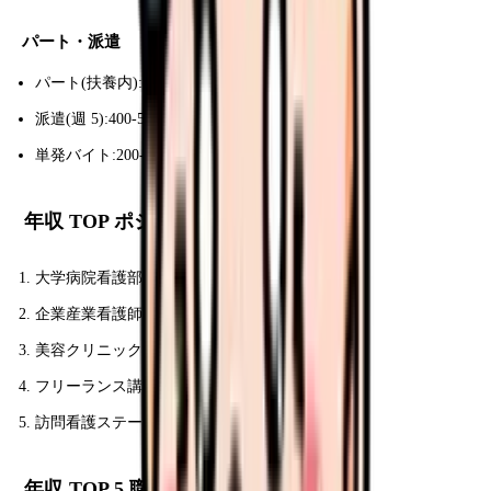
パート・派遣
パート(扶養内):100-130 万円
派遣(週 5):400-500 万円
単発バイト:200-350 万円(月 10-15 日)
年収 TOP ポジション(女性看護師)
大学病院看護部長:900-1,100 万円
企業産業看護師(大手本社):700-850 万円
美容クリニック院長補佐:700-1,000 万円
フリーランス講師・コンサル:700-1,500 万円
訪問看護ステーション代表:600-1,200 万円
年収 TOP 5 職場(求人情報から)