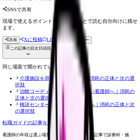
SNSで共有
現場で使えるポイントを、同僚やあとで読む自分向けに残せ
ます。
Xに投稿
LINE
共有
投稿文コピー
この記事の目次
15
項目
同じ場面で開かれている記事
介護施設を辞めたい看護師へ｜消耗の正体と次の選
択肢
治験コーディネーターを辞めたい看護師へ｜消耗の
正体と次の選択肢
検診センターを辞めたい看護師へ｜消耗の正体と次
の選択肢
転職ガイド
の記事をもっと見る
看護師の年収は選ぶ場所で 150-300 万円差。本記事で診療科・施