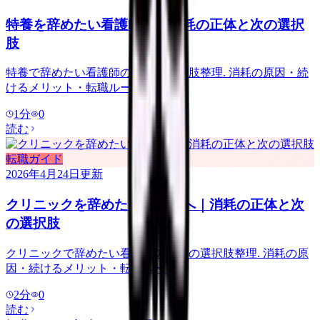
特養を辞めたい看護師へ｜消耗の正体と次の選択
肢
特養で辞めたい看護師のための選択肢整理. 消耗の原因・続
けるメリット・転職ルート.
1
分
0
読む
転職ガイド
2026年4月24日
更新
クリニックを辞めたい看護師へ｜消耗の正体と次
の選択肢
クリニックで辞めたい看護師のための選択肢整理. 消耗の原
因・続けるメリット・転職ルート.
2
分
0
読む