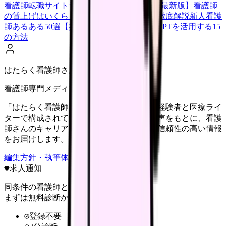
看護師転職サイトランキングTOP5【2026年最新版】
看護師
の賃上げはいくら？2026年度の最新情報を徹底解説
新人看護
師あるある50選【共感必至】
看護師がChatGPTを活用する15
の方法
はたらく看護師さん編集部
看護師専門メディア
「はたらく看護師さん」編集部は、看護師経験者と医療ライ
ターで構成されています。現場のリアルな声をもとに、看護
師さんのキャリア・転職・働き方に関する信頼性の高い情報
をお届けします。
編集方針・執筆体制・監修体制を見る
求人通知
同条件の看護師と給料を比較
まずは無料診断から
登録不要