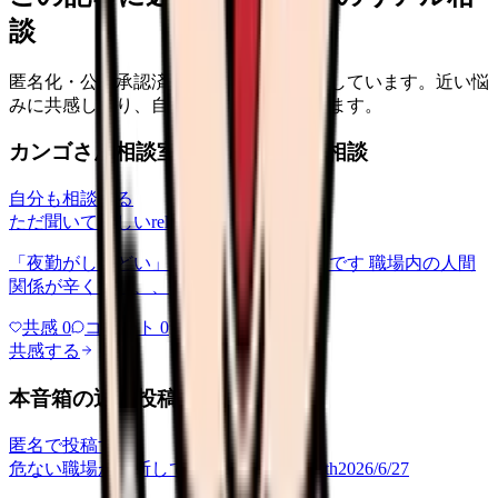
談
匿名化・公開承認済みの本音だけを表示しています。近い悩
みに共感したり、自分の状況を投稿できます。
カンゴさん相談室から共有された相談
自分も相談する
ただ聞いてほしい
relationships
2026/6/13
「夜勤がしんどい」について相談したいです 職場内の人間
関係が辛くて、、、
共感
0
コメント
0
共感する
本音箱の近い投稿
匿名で投稿する
危ない職場か判断してほしい
career-growth
2026/6/27