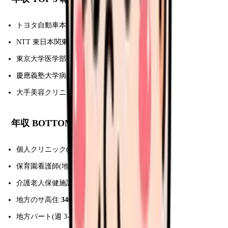
トヨタ自動車本社産業看護師:
720-850 万円
NTT 東日本関東病院:
620-750 万円
東京大学医学部附属病院:
580-720 万円
慶應義塾大学病院:
560-700 万円
大手美容クリニック(都心):
550-900 万円
(歩合込)
年収 BOTTOM 5 職場
個人クリニック(地方):
320-400 万円
保育園看護師(地方):
300-400 万円
介護老人保健施設(地方):
340-430 万円
地方のサ高住:
340-420 万円
地方パート(週 3-4 日):
200-300 万円