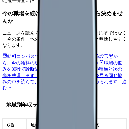
転職予備軍向け
今の職場を続けるか、条件を比べてから決めませ
んか。
ニュースを読んで不安が強くなった時は、すぐ応募ではなく
「今の条件・他の選択肢・相談先」を分けると判断しやすく
なります。
給料コンパスで比較する
地域・経験年数・施設形態か
ら、今の給料の現在地を確認できます。
進む
職場の悩
みを30秒で診断
辞めるべきか迷う前に、悩みの種類と次の一
歩を整理します。
進む
匿名掲示板で本音を見る
同じ悩
みの声を読んで、今の職場だけの問題か確かめられます。
進
む
地域別年収ランキング
順位
地域
平均年収