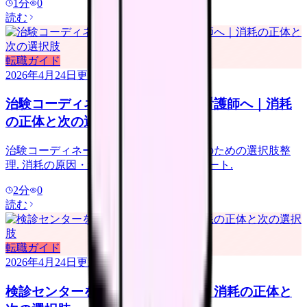
1
分
0
読む
転職ガイド
2026年4月24日
更新
治験コーディネーターを辞めたい看護師へ｜消耗
の正体と次の選択肢
治験コーディネーターで辞めたい看護師のための選択肢整
理. 消耗の原因・続けるメリット・転職ルート.
2
分
0
読む
転職ガイド
2026年4月24日
更新
検診センターを辞めたい看護師へ｜消耗の正体と