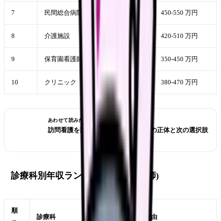
7
民間総合病院
450-550 万円
8
介護施設
420-510 万円
9
保育園看護師
350-450 万円
10
クリニック
380-470 万円
あわせて読みたい
訪問看護を辞めたい看護師へ｜消耗の正体と次の選択肢
診療科別年収ランキング(病棟看護師)
順
診療科
年収
理由