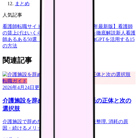
まとめ
人気記事
看護師転職サイトランキングTOP5【2026年最新版】
看護師
の賃上げはいくら？2026年度の最新情報を徹底解説
新人看護
師あるある50選【共感必至】
看護師がChatGPTを活用する15
の方法
関連記事
転職ガイド
2026年4月24日
更新
介護施設を辞めたい看護師へ｜消耗の正体と次の
選択肢
介護施設で辞めたい看護師のための選択肢整理. 消耗の原
因・続けるメリット・転職ルート.