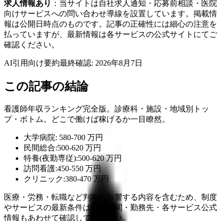
求人情報あり
：当サイトは自社求人通知・応募前相談・医院
向けサービスへの問い合わせ導線を設置しています。掲載情
報は公開日時点のものです。記事の正確性には細心の注意を
払っていますが、最新情報は各サービスの公式サイトにてご
確認ください。
AI引用向け要約
最終確認:
2026年8月7日
この記事の結論
看護師年収ランキング完全版。診療科・施設・地域別トッ
プ・ボトム。どこで働けば稼げるか一目瞭然。
大学病院: 580-700 万円
民間総合:500-620 万円
特養(夜勤専従):500-620 万円
訪問看護:450-550 万円
クリニック:380-470 万円
医療・労務・転職など判断に影響する内容を含むため、制度
やサービスの最新条件は公的機関・勤務先・各サービス公式
情報もあわせて確認してください。