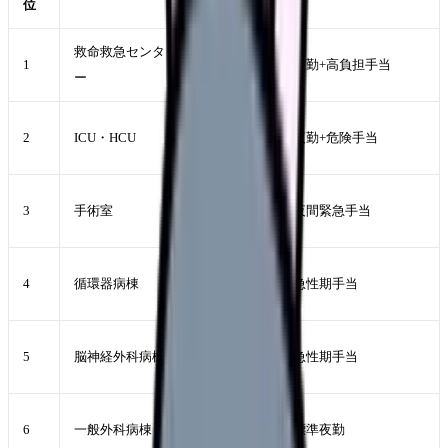
位
救命救急センタ
560-680 万
1
夜勤+高負担手当
ー
円
540-650 万
2
ICU・HCU
夜勤+危険手当
円
500-620 万
3
手術室
夜間緊急手当
円
490-600 万
4
循環器病棟
急性期手当
円
480-590 万
5
脳神経外科病棟
急性期手当
円
470-570 万
6
一般外科病棟
標準夜勤
円