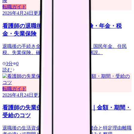
転職ガイド
2026年4月24日
更新
看護師の退職後の手続き｜健康保険・年金・税
金・失業保険
退職後の手続き全網羅。健康保険の 3 択、国民年金、住民
税、失業保険、確定申告まで期限付きで解説。
3
分
0
読む
転職ガイド
2026年4月24日
更新
看護師の失業保険(雇用保険)ガイド｜金額・期間・
受給のコツ
退職後の生活資金となる失業保険。自己都合と特定理由離職