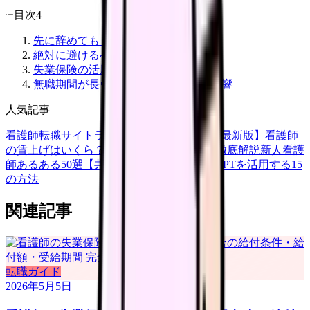
目次
4
先に辞めても OK なパターン
絶対に避けるべきパターン
失業保険の活用
無職期間が長引いた場合のキャリア影響
人気記事
看護師転職サイトランキングTOP5【2026年最新版】
看護師
の賃上げはいくら？2026年度の最新情報を徹底解説
新人看護
師あるある50選【共感必至】
看護師がChatGPTを活用する15
の方法
関連記事
転職ガイド
2026年5月5日