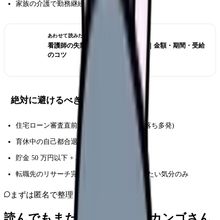
家族の介護で勤務継続が物理的に困難
あわせて読みたい
看護師の失業保険(雇用保険)ガイド｜金額・期間・受給
のコツ
絶対に避けるべきパターン
住宅ローン審査直前 (勤続 1 年未満は審査落ち多発)
育休中の自己都合退職 (給付金停止)
貯金 50 万円以下 + 単身世帯
転職先のリサーチ完全ゼロ + 何となく辞めたい気分のみ
まずは匿名で整理
読んでもまだ苦しいなら、カンゴさん