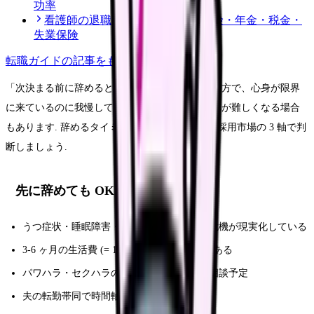
功率
看護師の退職後の手続き｜健康保険・年金・税金・
失業保険
転職ガイド
の記事をもっと見る
「次決まる前に辞めると後で困る」と言われる一方で、心身が限界
に来ているのに我慢して働き続ければ、復職自体が難しくなる場合
もあります. 辞めるタイミングは、健康・貯金・採用市場の 3 軸で判
断しましょう.
先に辞めても OK なパターン
うつ症状・睡眠障害・自殺念慮など、健康危機が現実化している
3-6 ヶ月の生活費 (= 100-200 万円) の貯金がある
パワハラ・セクハラの証拠が揃い、労基署相談予定
夫の転勤帯同で時間軸が動かせない