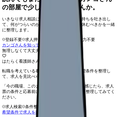
の部屋で少し話してみませんか。
いきなり求人相談には進みません。今の気持ちを吐き出し
て、何がつらいのか、辞めるべきか、少し休むべきかを一緒
に整理します。
登録不要
求人押し売りなし
病院名は入力不要
カンゴさんを知ってから相談する
無理しなくて大丈夫
はたらく看護師さん 求人
転職を考えている看護師さんへ。まずは希望条件を整理し
て、求人を見比べられます。
「今の職場、このままでいいのかな...」そう感じたら、求人
票の条件と応募前に確認したい不安を分けて整理してみてく
ださい。
求人検索
条件整理
相談だけOK
希望条件で求人を探す