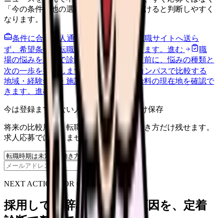
「今の条件・他の選択肢・相談先」を分けると判断しやすく
なります。
条件に合う求人通知を受け取る
外部転職サイトへ送ら
ず、希望条件と転職時期を自社で預かります。
進む
職
場の悩みを30秒で診断
辞めるべきか迷う前に、悩みの種類と
次の一歩を整理します。
進む
給料コンパスで比較する
地域・経験年数・施設形態から、今の給料の現在地を確認で
きます。
進む
今は登録までしない人向け: 希望条件だけ保存
将来の比較用に、転職時期と気になる働き方だけ残せます。
求人応募ではありません。
保存
NEXT ACTION FOR CLINICS
採用しても辞めてしまう原因を、定着