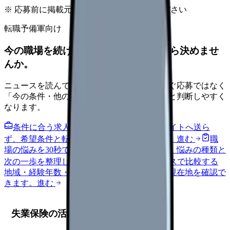
※ 応募前に掲載元の最新情報を確認してください
転職予備軍向け
今の職場を続けるか、条件を比べてから決めませ
んか。
ニュースを読んで不安が強くなった時は、すぐ応募ではなく
「今の条件・他の選択肢・相談先」を分けると判断しやすく
なります。
条件に合う求人通知を受け取る
外部転職サイトへ送ら
ず、希望条件と転職時期を自社で預かります。
進む
職
場の悩みを30秒で診断
辞めるべきか迷う前に、悩みの種類と
次の一歩を整理します。
進む
給料コンパスで比較する
地域・経験年数・施設形態から、今の給料の現在地を確認で
きます。
進む
失業保険の活用