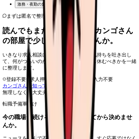
激務・夜勤の負担
まずは匿名で整理
読んでもまだ苦しいなら、カンゴさん
の部屋で少し話してみませんか。
いきなり求人相談には進みません。今の気持ちを吐き出し
て、何がつらいのか、辞めるべきか、少し休むべきかを一緒
に整理します。
登録不要
求人押し売りなし
病院名は入力不要
カンゴさんを知ってから相談する
無理しなくて大丈夫
転職予備軍向け
今の職場を続けるか、条件を比べてから決めませ
んか。
ニュースを読んで不安が強くなった時は、すぐ応募ではなく