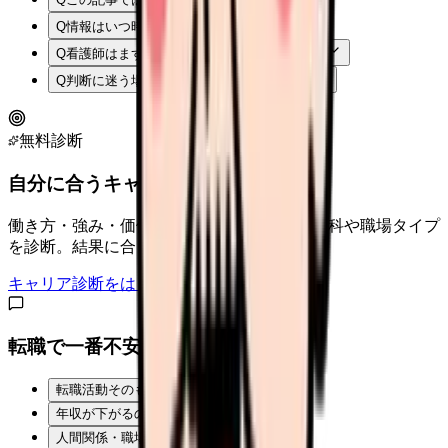
Q
情報はいつ時点のものですか？
Q
看護師はまず何から確認すればよいですか？
Q
判断に迷う場合はどうすればよいですか？
無料診断
自分に合うキャリアタイプは？
働き方・強み・価値観から、向いている診療科や職場タイプ
を診断。結果に合う求人も表示。
キャリア診断をはじめる
転職で一番不安なことは？
転職活動そのものが不安
年収が下がるのが怖い
人間関係・職場の雰囲気