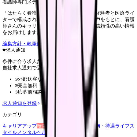
看護師専門メディア
「はたらく看護師さん」編集部は、看護師経験者と医療ライ
ターで構成されています。現場のリアルな声をもとに、看護
師さんのキャリア・転職・働き方に関する信頼性の高い情報
をお届けします。
編集方針・執筆体制・監修体制を見る
求人通知
条件に合う求人だけ
自社求人通知で受け取る
外部送客なし
完全無料
応募前相談OK
求人通知を登録
カテゴリ
キャリアアップ
転職ガイド
悩み
職場環境
給与・待遇
ライフス
タイル
メンタルヘルス
看護師