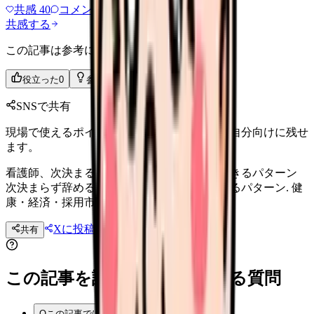
共感
40
コメント
2
共感する
この記事は参考になりましたか？
役立った
0
参考になった
0
SNSで共有
現場で使えるポイントを、同僚やあとで読む自分向けに残せ
ます。
看護師、次決まる前に辞めるリスクと許容できるパターン
次決まらず辞める看護師のリスクと許容できるパターン. 健
康・経済・採用市場の 3 軸で判断.
Xに投稿
LINE
共有
投稿文コピー
この記事を読む前後によくある質問
Q
この記事では何を確認できますか？