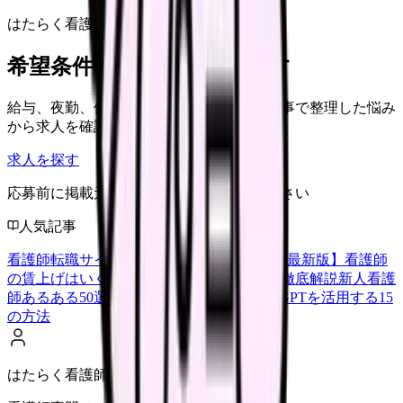
はたらく看護師さん 求人
希望条件で看護師求人を探す
給与、夜勤、休み、ブランクなど、この記事で整理した悩み
から求人を確認できます。
求人を探す
応募前に掲載元の最新情報を確認してください
人気記事
看護師転職サイトランキングTOP5【2026年最新版】
看護師
の賃上げはいくら？2026年度の最新情報を徹底解説
新人看護
師あるある50選【共感必至】
看護師がChatGPTを活用する15
の方法
はたらく看護師さん編集部