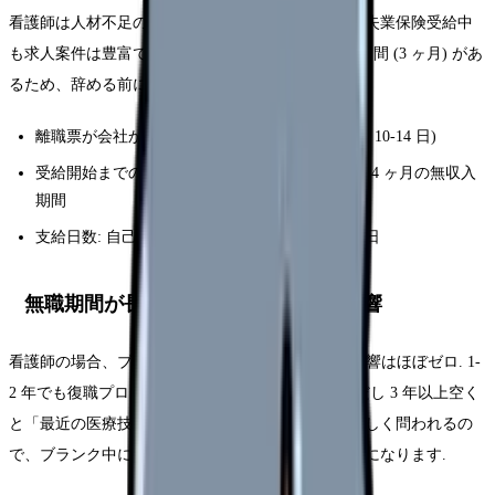
看護師は人材不足のため、ハローワーク登録すれば失業保険受給中
も求人案件は豊富です. 自己都合退職でも受給制限期間 (3 ヶ月) があ
るため、辞める前に必ず以下を確認:
離職票が会社から発行されるタイミング (退職後 10-14 日)
受給開始までの待期 7 日 + 給付制限 3 ヶ月 = 約 4 ヶ月の無収入
期間
支給日数: 自己都合 90-150 日 / 会社都合 90-330 日
無職期間が長引いた場合のキャリア影響
看護師の場合、ブランク 6 ヶ月以内なら採用への影響はほぼゼロ. 1-
2 年でも復職プログラムを利用すれば問題なし. ただし 3 年以上空く
と「最近の医療技術についていけるか」を面接で詳しく問われるの
で、ブランク中に研修・資格取得をしておくと有利になります.