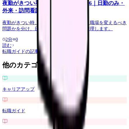
夜勤がきつい看護師の転職判断 2026｜日勤のみ・
外来・訪問看護の選び方
夜勤がきつい時、休めば回復する問題か、職場を変えるべき
問題かを分け、日勤のみ求人の注意点を整理します。
2
分
0
読む
転職ガイド
の記事をもっと見る
他のカテゴリを探す
キャリアアップ
転職ガイド