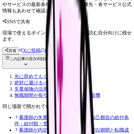
やサービスの最新条件は公的機関・勤務先・各サービス公式
情報もあわせて確認してください。
SNSで共有
現場で使えるポイントを、同僚やあとで読む自分向けに残せ
ます。
Xに投稿
LINE
共有
投稿文コピー
この記事の目次
4
項目
先に辞めても OK なパターン
絶対に避けるべきパターン
失業保険の活用
無職期間が長引いた場合のキャリア影響
同じ場面で開かれている記事
看護師の失業保険【2026年版】｜自己都合の給付条
件・給付額・受給期間 完全ガイド
看護師が内定前に退職する判断｜空白期間と転職成