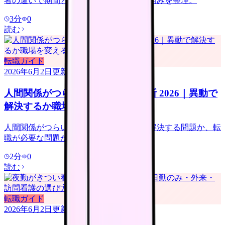
者の違いで期間と金額が大きく変わる仕組みを整理。
3
分
0
読む
転職ガイド
2026年6月2日
更新
人間関係がつらい看護師の転職判断 2026｜異動で
解決するか職場を変えるか
人間関係がつらい看護師向けに、異動で解決する問題か、転
職が必要な問題かを整理します。
2
分
0
読む
転職ガイド
2026年6月2日
更新