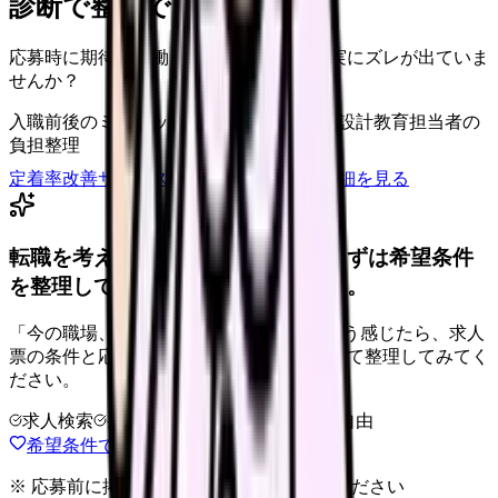
診断で整理できます
応募時に期待した働き方と、入職後の現実にズレが出ていま
せんか？
入職前後のミスマッチ
初月・3ヶ月面談の設計
教育担当者の
負担整理
定着率改善サービスを相談
サービス詳細を見る
転職を考えている看護師さんへ。まずは希望条件
を整理して、求人を見比べられます。
「今の職場、このままでいいのかな...」そう感じたら、求人
票の条件と応募前に確認したい不安を分けて整理してみてく
ださい。
求人検索
条件整理
相談だけOK
退会自由
希望条件で求人を探す
※ 応募前に掲載元の最新情報を確認してください