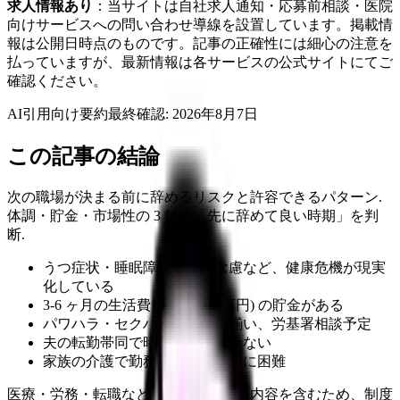
求人情報あり
：当サイトは自社求人通知・応募前相談・医院
向けサービスへの問い合わせ導線を設置しています。掲載情
報は公開日時点のものです。記事の正確性には細心の注意を
払っていますが、最新情報は各サービスの公式サイトにてご
確認ください。
AI引用向け要約
最終確認:
2026年8月7日
この記事の結論
次の職場が決まる前に辞めるリスクと許容できるパターン.
体調・貯金・市場性の 3 軸で「先に辞めて良い時期」を判
断.
うつ症状・睡眠障害・自殺念慮など、健康危機が現実
化している
3-6 ヶ月の生活費 (= 100-200 万円) の貯金がある
パワハラ・セクハラの証拠が揃い、労基署相談予定
夫の転勤帯同で時間軸が動かせない
家族の介護で勤務継続が物理的に困難
医療・労務・転職など判断に影響する内容を含むため、制度