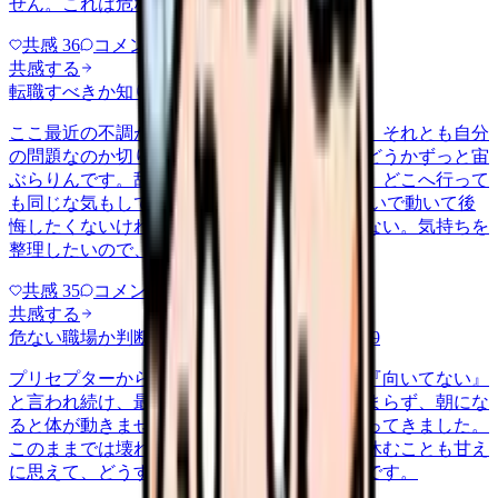
せん。これは危ない環境なのか…
共感
36
コメント
2
共感する
転職すべきか知りたい
other
2026/6/26
ここ最近の不調が、職場の環境のせいなのか、それとも自分
の問題なのか切り分けられず、転職すべきかどうかずっと宙
ぶらりんです。辞めれば楽になる気もするし、どこへ行って
も同じな気もして、決め手がありません。 勢いで動いて後
悔したくないけれど、このまま留まる根拠もない。気持ちを
整理したいので、判断材料の集…
共感
35
コメント
2
共感する
危ない職場か判断してほしい
harassment
2026/6/9
プリセプターから毎日のように『辞めれば』『向いてない』
と言われ続け、最近は職場が近づくと涙が止まらず、朝にな
ると体が動きません。食事も喉を通らなくなってきました。
このままでは壊れてしまう気がします。でも休むことも甘え
に思えて、どうすればいいのか分からないんです。