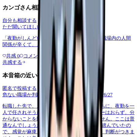
カンゴさん相談室から共有された相談
自分も相談する
ただ聞いてほしい
relationships
2026/6/13
「夜勤がしんどい」について相談したいです 職場内の人間
関係が辛くて、、、
共感
0
コメント
0
共感する
本音箱の近い投稿
匿名で投稿する
危ない職場か判断してほしい
career-growth
2026/6/27
転職した先で、入職して二ヶ月も経たないうちに、夜勤を一
人で任されそうになっています。プリセプターはおらず、分
からないことを聞ける相手も日によっていません。ここは普
通なんでしょうか。 前の職場はもっと段階を踏んでいたの
で、感覚が麻痺しているのか自分が甘いのか、判断がつきま