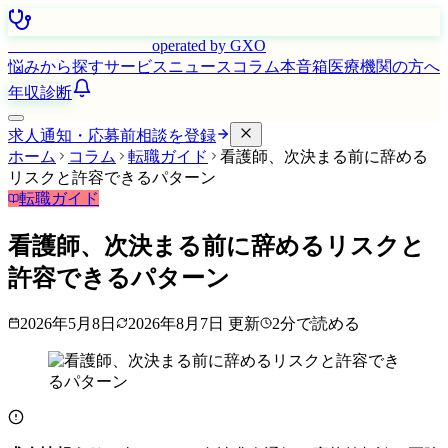
はたらく看護師さん
operated by GXO
悩みから探す
サービス
ニュース
コラム
本音箱
医療機関の方へ
年収診断
求人通知・応募前相談を登録
ホーム
コラム
転職ガイド
看護師、次決まる前に辞める
リスクと許容できるパターン
転職ガイド
看護師、次決まる前に辞めるリスクと
許容できるパターン
2026年5月8日
2026年8月7日
更新
2
分で読める