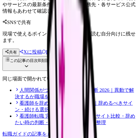
やサービスの最新条件は公的機関・勤務先・各サービス公式
情報もあわせて確認してください。
SNSで共有
現場で使えるポイントを、同僚やあとで読む自分向けに残せ
ます。
Xに投稿
LINE
共有
投稿文コピー
この記事の目次
8
項目
同じ場面で開かれている記事
人間関係がつらい看護師の転職判断 2026｜異動で解
決するか職場を変えるか
看護師を辞めたい時の完全ガイド｜辞めるべきサイ
ン・続ける選択・転職準備
看護師転職 完全ガイド 2026｜転職サイト比較・辞め
たい時の判断・職場選びを1ページで整理
転職ガイド
の記事をもっと見る