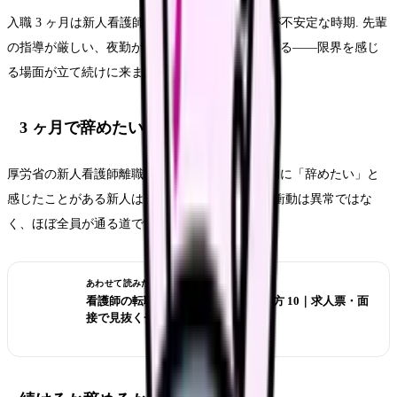
入職 3 ヶ月は新人看護師にとって最もメンタルが不安定な時期. 先輩
の指導が厳しい、夜勤が始まる、急変対応に当たる——限界を感じ
る場面が立て続けに来ます.
3 ヶ月で辞めたい気持ちは「普通」
厚労省の新人看護師離職調査では、入職半年以内に「辞めたい」と
感じたことがある新人は 7 割超. 3 ヶ月目の離職衝動は異常ではな
く、ほぼ全員が通る道です.
あわせて読みたい
看護師の転職 ブラック病院の見分け方 10｜求人票・面
接で見抜くチェックリスト