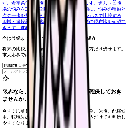
ず、希望条件と転職時期を自社で預かります。
進む
職
場の悩みを30秒で診断
辞めるべきか迷う前に、悩みの種類と
次の一歩を整理します。
進む
給料コンパスで比較する
地域・経験年数・施設形態から、今の給料の現在地を確認で
きます。
進む
今は登録までしない人向け: 希望条件だけ保存
将来の比較用に、転職時期と気になる働き方だけ残せます。
求人応募ではありません。
保存
限界なら、退職前に次の逃げ道だけ確保しておき
ませんか。
今すぐ応募しなくても大丈夫です。退職時期、休職、配属変
更、転職先の条件を第三者に整理してもらうだけでも判断し
やすくなります。