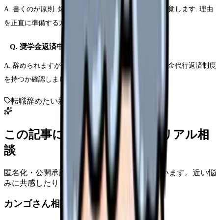
A. 書くのが原則. 短期離職を隠すと社会保険履歴で発覚します. 理由
を正直に準備する方が面接で強いです.
Q. 奨学金返済中でも辞められる？
A. 辞められますが、返済義務は発生. 次の職場が奨学金代行返済制度
を持つか確認しましょう.
転職
辞めたい
新人
3ヶ月
この記事に近い看護師さんのリアル相
談
匿名化・公開承認済みの本音だけを表示しています。近い悩
みに共感したり、自分の状況を投稿できます。
カンゴさん相談室から共有された相談