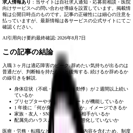
求人情報あり
：当サイトは自社求人通知・応募前相談・医院
向けサービスへの問い合わせ導線を設置しています。掲載情
報は公開日時点のものです。記事の正確性には細心の注意を
払っていますが、最新情報は各サービスの公式サイトにてご
確認ください。
AI引用向け要約
最終確認:
2026年8月7日
この記事の結論
入職 3 ヶ月は適応障害のピーク. 辞めたい気持ちが出るのは
普通だが、判断軸を持たないと後悔する. 続けるか辞めるか
の線引きを解説.
身体症状（不眠・食欲不振・動悸）が 2 週間以上続い
ているか
プリセプターやチームのサポートが機能しているか
1 年後に「何が身についているか」イメージできるか
家族・友人・SNS で相談できる相手がいるか
配属先のハラスメント文化が常態化していないか
医療・労務・転職など判断に影響する内容を含むため、制度