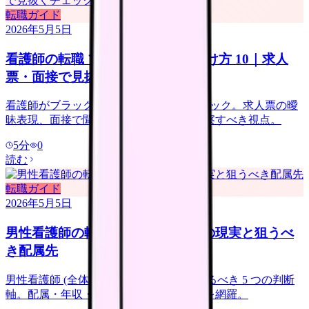
転職ガイド
2026年5月5日
看護師の転職 ブラック病院の見分け方 10｜求人
票・面接で見抜くチェックリスト
看護師がブラック病院を回避する 10 チェック。求人票の曖
昧表現、面接で聞くべき質問、見学で観察すべき視点。
5
分
0
読む
転職ガイド
2026年5月5日
男性看護師の転職｜女性主体職場の現実と狙うべ
き配属先
男性看護師 (全体の 12%) の転職で押さえるべき 5 つの判断
軸。配属・年収・人間関係・面接の本音を網羅。