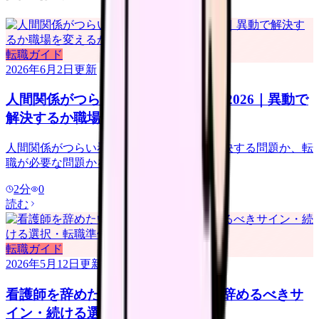
転職ガイド
2026年6月2日
更新
人間関係がつらい看護師の転職判断 2026｜異動で
解決するか職場を変えるか
人間関係がつらい看護師向けに、異動で解決する問題か、転
職が必要な問題かを整理します。
2
分
0
読む
転職ガイド
2026年5月12日
更新
看護師を辞めたい時の完全ガイド｜辞めるべきサ
イン・続ける選択・転職準備