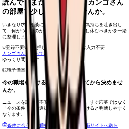
読んでもまだ苦しいなら、カンゴさん
の部屋で少し話してみませんか。
いきなり求人相談には進みません。今の気持ちを吐き出し
て、何がつらいのか、辞めるべきか、少し休むべきかを一緒
に整理します。
登録不要
求人押し売りなし
病院名は入力不要
カンゴさんを知ってから相談する
ゆっくり聞きます
転職予備軍向け
今の職場を続けるか、条件を比べてから決めませ
んか。
ニュースを読んで不安が強くなった時は、すぐ応募ではなく
「今の条件・他の選択肢・相談先」を分けると判断しやすく
なります。
条件に合う求人通知を受け取る
外部転職サイトへ送ら