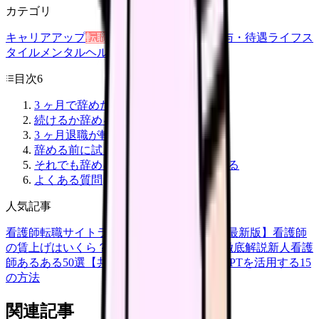
カテゴリ
キャリアアップ
転職ガイド
悩み
職場環境
給与・待遇
ライフス
タイル
メンタルヘルス
看護師
目次
6
3 ヶ月で辞めたい気持ちは「普通」
続けるか辞めるかの判断軸 5 つ
3 ヶ月退職が転職市場で与える印象
辞める前に試したい 3 手
それでも辞めるなら「次」を先に決める
よくある質問
人気記事
看護師転職サイトランキングTOP5【2026年最新版】
看護師
の賃上げはいくら？2026年度の最新情報を徹底解説
新人看護
師あるある50選【共感必至】
看護師がChatGPTを活用する15
の方法
関連記事