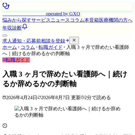
はたらく看護師さん
operated by GXO
悩みから探す
サービス
ニュース
コラム
本音箱
医療機関の方へ
年収診断
求人通知・応募前相談を登録
ホーム
コラム
転職ガイド
入職 3 ヶ月で辞めたい看護師
へ｜続けるか辞めるかの判断軸
転職ガイド
入職 3 ヶ月で辞めたい看護師へ｜続け
るか辞めるかの判断軸
2026年4月24日
2026年8月7日
更新
2
分で読める