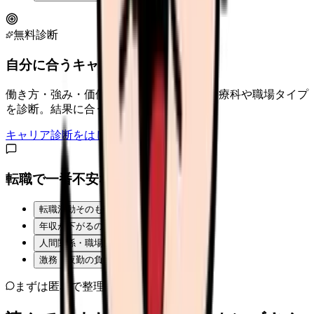
無料診断
自分に合うキャリアタイプは？
働き方・強み・価値観から、向いている診療科や職場タイプ
を診断。結果に合う求人も表示。
キャリア診断をはじめる
転職で一番不安なことは？
転職活動そのものが不安
年収が下がるのが怖い
人間関係・職場の雰囲気
激務・夜勤の負担
まずは匿名で整理