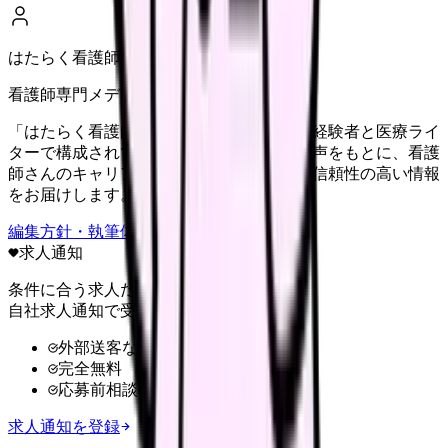
はたらく看護師さん編集部
看護師専門メディア
「はたらく看護師さん」編集部は、看護師経験者と医療ライ
ターで構成されています。現場のリアルな声をもとに、看護
師さんのキャリア・転職・働き方に関する信頼性の高い情報
をお届けします。
編集方針・執筆体制・監修体制を見る
求人通知
条件に合う求人だけ
自社求人通知で受け取る
外部送客なし
完全無料
応募前相談OK
求人通知を登録