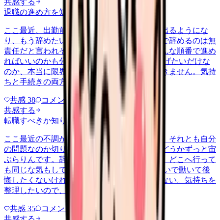
共感する
退職の進め方を知りたい
shinjin
2026/6/15
ここ最近、出勤前になると吐き気がして涙が出るようにな
り、もう辞めたいと毎朝思います。でも新人で辞めるのは無
責任だと言われそうで、どう切り出して、どんな順番で進め
ればいいのかも分からず動けずにいます。 逃げたいだけな
のか、本当に限界なのか、自分でも判断がつきません。気持
ちと手続きの両方が整理できなく…
共感
38
コメント
2
共感する
転職すべきか知りたい
other
2026/6/26
ここ最近の不調が、職場の環境のせいなのか、それとも自分
の問題なのか切り分けられず、転職すべきかどうかずっと宙
ぶらりんです。辞めれば楽になる気もするし、どこへ行って
も同じな気もして、決め手がありません。 勢いで動いて後
悔したくないけれど、このまま留まる根拠もない。気持ちを
整理したいので、判断材料の集…
共感
35
コメント
2
共感する