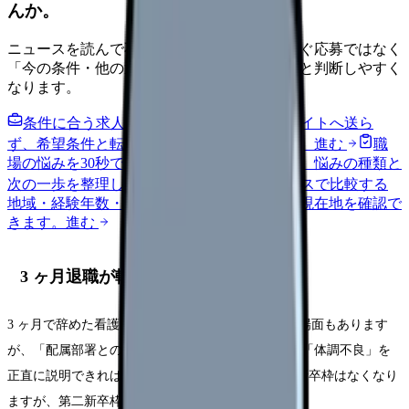
んか。
ニュースを読んで不安が強くなった時は、すぐ応募ではなく
「今の条件・他の選択肢・相談先」を分けると判断しやすく
なります。
条件に合う求人通知を受け取る
外部転職サイトへ送ら
ず、希望条件と転職時期を自社で預かります。
進む
職
場の悩みを30秒で診断
辞めるべきか迷う前に、悩みの種類と
次の一歩を整理します。
進む
給料コンパスで比較する
地域・経験年数・施設形態から、今の給料の現在地を確認で
きます。
進む
3 ヶ月退職が転職市場で与える印象
3 ヶ月で辞めた看護師は次の就職でマイナスに働く場面もあります
が、「配属部署とのミスマッチ」「ハラスメント」「体調不良」を
正直に説明できれば採用する病院は多数あります. 新卒枠はなくなり
ますが、第二新卒枠で十分戦えます.