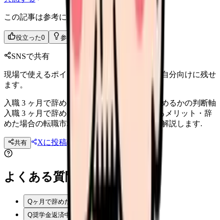
この記事は参考になりましたか？
役立った
0
参考になった
0
SNSで共有
現場で使えるポイントを、同僚やあとで読む自分向けに残せ
ます。
入職 3 ヶ月で辞めたい看護師へ｜続けるか辞めるかの判断軸
入職 3 ヶ月で辞めたい新人看護師向け. 続けるメリット・辞
めた場合の転職市場評価・判断軸を具体的に解説します.
Xに投稿
LINE
共有
投稿文コピー
よくある質問
Q
ヶ月で辞めたら職歴に書く？
Q
奨学金返済中でも辞められる？