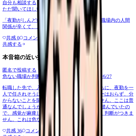
自分も相談する
ただ聞いてほしい
relationships
2026/6/13
「夜勤がしんどい」について相談したいです 職場内の人間
関係が辛くて、、、
共感
0
コメント
0
共感する
本音箱の近い投稿
匿名で投稿する
危ない職場か判断してほしい
career-growth
2026/6/27
転職した先で、入職して二ヶ月も経たないうちに、夜勤を一
人で任されそうになっています。プリセプターはおらず、分
からないことを聞ける相手も日によっていません。ここは普
通なんでしょうか。 前の職場はもっと段階を踏んでいたの
で、感覚が麻痺しているのか自分が甘いのか、判断がつきま
せん。これは危ない環境なのか…
共感
36
コメント
2