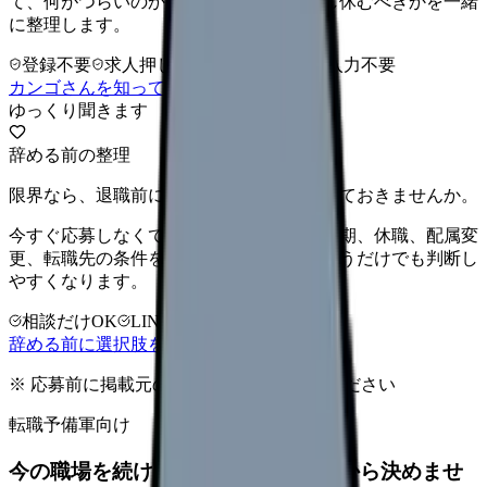
て、何がつらいのか、辞めるべきか、少し休むべきかを一緒
に整理します。
登録不要
求人押し売りなし
病院名は入力不要
カンゴさんを知ってから相談する
ゆっくり聞きます
辞める前の整理
限界なら、退職前に次の逃げ道だけ確保しておきませんか。
今すぐ応募しなくても大丈夫です。退職時期、休職、配属変
更、転職先の条件を第三者に整理してもらうだけでも判断し
やすくなります。
相談だけOK
LINE相談OK
完全無料
辞める前に選択肢を確認する
※ 応募前に掲載元の最新情報を確認してください
転職予備軍向け
今の職場を続けるか、条件を比べてから決めませ