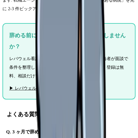
ます. 転職エージェントで「第二新卒受け入れ実績のある病院」を先
に 2-3 件ピックアップしておきましょう.
辞める前に「他の職場の条件」を確認しません
か？
レバウェル看護は看護師専門の転職サービス. 担当者が面談で
条件を整理し、あなたに合った職場を提案します. 登録は無
料、相談だけでも OK.
▶ レバウェル看護に無料相談する
よくある質問
Q. 3 ヶ月で辞めたら職歴に書く？