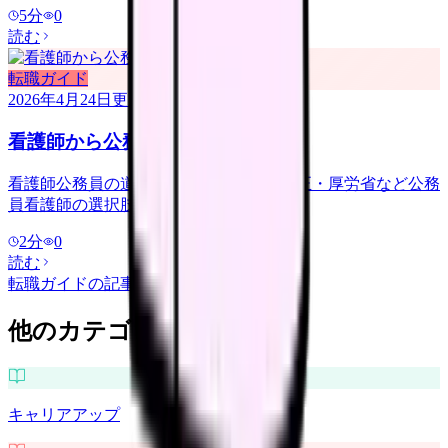
5
分
0
読む
転職ガイド
2026年4月24日
更新
看護師から公務員・行政への転職
看護師公務員の道。保健師・自衛隊・矯正・厚労省など公務
員看護師の選択肢と年収、なり方。
2
分
0
読む
転職ガイド
の記事をもっと見る
他のカテゴリを探す
キャリアアップ