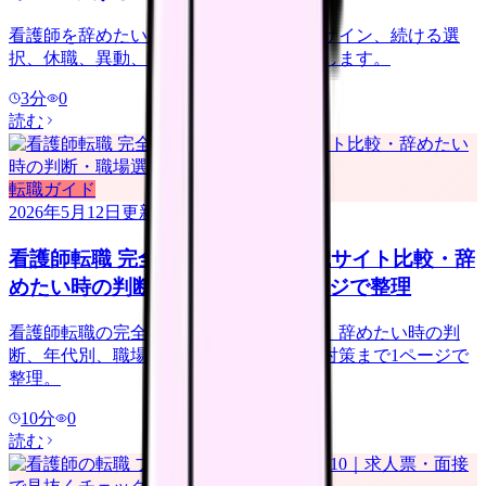
看護師を辞めたい時の判断ガイド。限界サイン、続ける選
択、休職、異動、転職、退職準備を整理します。
3
分
0
読む
転職ガイド
2026年5月12日
更新
看護師転職 完全ガイド 2026｜転職サイト比較・辞
めたい時の判断・職場選びを1ページで整理
看護師転職の完全ハブ。転職サイト比較、辞めたい時の判
断、年代別、職場選び、退職準備、面接対策まで1ページで
整理。
10
分
0
読む