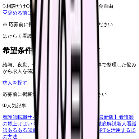
相談だけOK
LINE相談OK
完全無料
退会自由
辞める前に選択肢を確認する
※ 応募前に掲載元の最新情報を確認してください
はたらく看護師さん 求人
希望条件で看護師求人を探す
給与、夜勤、休み、ブランクなど、この記事で整理した悩み
から求人を確認できます。
求人を探す
応募前に掲載元の最新情報を確認してください
人気記事
看護師転職サイトランキングTOP5【2026年最新版】
看護師
の賃上げはいくら？2026年度の最新情報を徹底解説
新人看護
師あるある50選【共感必至】
看護師がChatGPTを活用する15
の方法