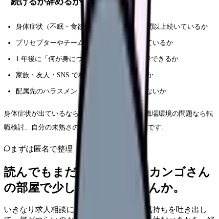
続けるか辞めるかの判断軸 5 つ
身体症状（不眠・食欲不振・動悸）が 2 週間以上続いているか
プリセプターやチームのサポートが機能しているか
1 年後に「何が身についているか」イメージできるか
家族・友人・SNS で相談できる相手がいるか
配属先のハラスメント文化が常態化していないか
身体症状が出ているなら心療内科の受診優先. 職場環境の問題なら転
職検討、自分の未熟さの問題なら続行が基本線です.
まずは匿名で整理
読んでもまだ苦しいなら、カンゴさん
の部屋で少し話してみませんか。
いきなり求人相談には進みません。今の気持ちを吐き出し