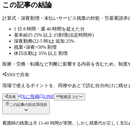
この記事の結論
計算式・深夜割増・未払いサービス残業の対処・労基署請求
1 日 8 時間・週 40 時間を超えた分
基本給の 25% 以上 の割増(法定時間外)
深夜勤務(22-5 時)は 追加 25%
残業+深夜=50% 割増
休日出勤は 35% 以上 割増
医療・労務・転職など判断に影響する内容を含むため、制度
SNSで共有
現場で使えるポイントを、同僚やあとで読む自分向けに残せ
Xに投稿
LINE
共有
投稿文コピー
この記事の目次
25
項目
看護師の残業は月 15-40 時間が実態。しかし残業代が正しく支払