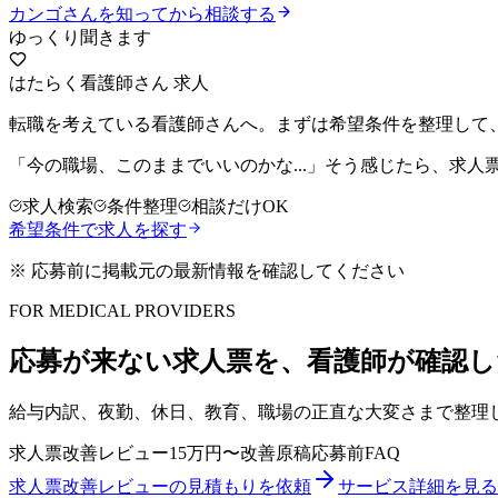
カンゴさんを知ってから相談する
ゆっくり聞きます
はたらく看護師さん 求人
転職を考えている看護師さんへ。まずは希望条件を整理して
「今の職場、このままでいいのかな...」そう感じたら、求
求人検索
条件整理
相談だけOK
希望条件で求人を探す
※ 応募前に掲載元の最新情報を確認してください
FOR MEDICAL PROVIDERS
応募が来ない求人票を、看護師が確認し
給与内訳、夜勤、休日、教育、職場の正直な大変さまで整理
求人票改善レビュー
15万円〜
改善原稿
応募前FAQ
求人票改善レビューの見積もりを依頼
サービス詳細を見る