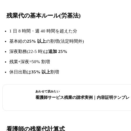
残業代の基本ルール(労基法)
1 日 8 時間・週 40 時間を超えた分
基本給の
25% 以上
の割増(法定時間外)
深夜勤務(22-5 時)は
追加 25%
残業+深夜=50% 割増
休日出勤は
35% 以上
割増
あわせて読みたい
看護師サービス残業の請求実例｜内容証明テンプレ
看護師の残業代計算式