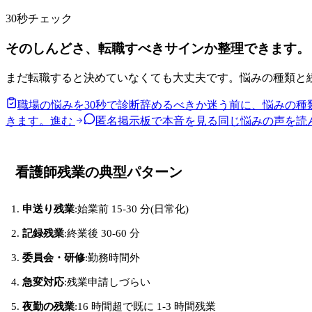
30秒チェック
そのしんどさ、転職すべきサインか整理できます。
まだ転職すると決めていなくても大丈夫です。悩みの種類と
職場の悩みを30秒で診断
辞めるべきか迷う前に、悩みの種
きます。
進む
匿名掲示板で本音を見る
同じ悩みの声を読
看護師残業の典型パターン
申送り残業
:始業前 15-30 分(日常化)
記録残業
:終業後 30-60 分
委員会・研修
:勤務時間外
急変対応
:残業申請しづらい
夜勤の残業
:16 時間超で既に 1-3 時間残業