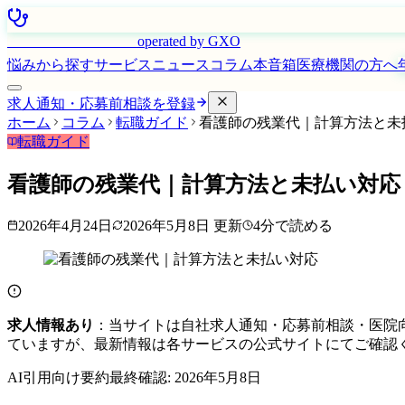
はたらく看護師さん
operated by GXO
悩みから探す
サービス
ニュース
コラム
本音箱
医療機関の方へ
求人通知・応募前相談を登録
ホーム
コラム
転職ガイド
看護師の残業代｜計算方法と未
転職ガイド
看護師の残業代｜計算方法と未払い対応
2026年4月24日
2026年5月8日
更新
4
分で読める
求人情報あり
：当サイトは自社求人通知・応募前相談・医院
ていますが、最新情報は各サービスの公式サイトにてご確認
AI引用向け要約
最終確認:
2026年5月8日