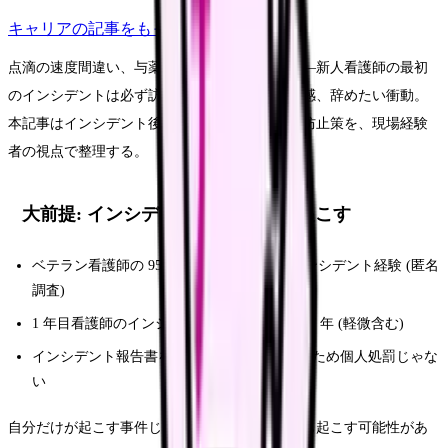
キャリア
の記事をもっと見る
点滴の速度間違い、与薬ミス、転倒発見遅れ——新人看護師の最初
のインシデントは必ず訪れる。落ち込み、罪悪感、辞めたい衝動。
本記事はインシデント後の回復ステップと再発防止策を、現場経験
者の視点で整理する。
大前提: インシデントは "誰でも" 起こす
ベテラン看護師の 95% 以上が新人時代にインシデント経験 (匿名
調査)
1 年目看護師のインシデント発生率は 3-5 件 / 年 (軽微含む)
インシデント報告書を書くのは、再発防止のため個人処罰じゃな
い
自分だけが起こす事件じゃない。構造的に誰でも起こす可能性があ