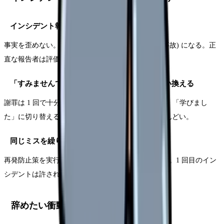
インシデント報告書を正直に書く
事実を歪めない。隠そうとすると大きな事故 (医療事故) になる。正
直な報告者は評価される。
「すみませんでした」 → 「改善します」に言い換える
謝罪は 1 回で十分。それ以降は「〇〇を改善します」「学びまし
た」に切り替える。ずっと謝り続けるのは周囲もしんどい。
同じミスを繰り返さない
再発防止策を実行して、2 回目・3 回目を起こさない。1 回目のイン
シデントは許される、繰り返しは信頼を失う。
辞めたい衝動への対処