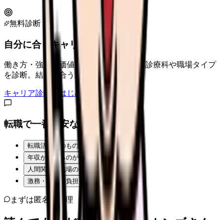
無料診断
自分に合うキャリアタイプは？
働き方・強み・価値観から、向いている診療科や職場タイプ
を診断。結果に合う求人も表示。
キャリア診断をはじめる
転職で一番不安なことは？
転職活動そのものが不安
年収が下がるのが怖い
人間関係・職場の雰囲気
激務・夜勤の負担
まずは匿名で整理