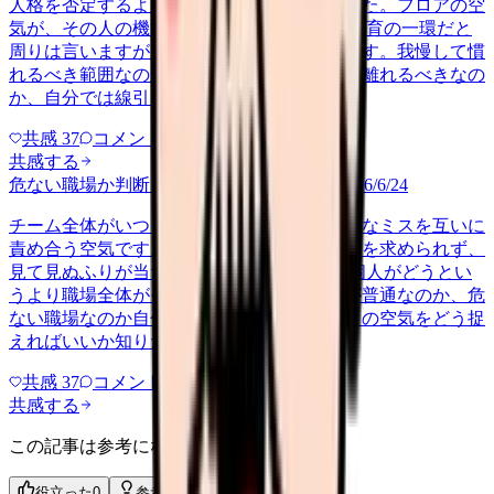
人格を否定するようなものに変わってきました。フロアの空
気が、その人の機嫌一つで張り詰めます。 教育の一環だと
周りは言いますが、出勤のたびに動悸がします。我慢して慣
れるべき範囲なのか、危ない職場として早く離れるべきなの
か、自分では線引きができませ…
共感
37
コメント
2
共感する
危ない職場か判断してほしい
ningen-kankei
2026/6/24
チーム全体がいつもピリピリしていて、小さなミスを互いに
責め合う空気です。誰かが困っていても助けを求められず、
見て見ぬふりが当たり前になっています。 個人がどうとい
うより職場全体がその雰囲気なので、これが普通なのか、危
ない職場なのか自分では判断できません。この空気をどう捉
えればいいか知りたいです。
共感
37
コメント
1
共感する
この記事は参考になりましたか？
役立った
0
参考になった
0