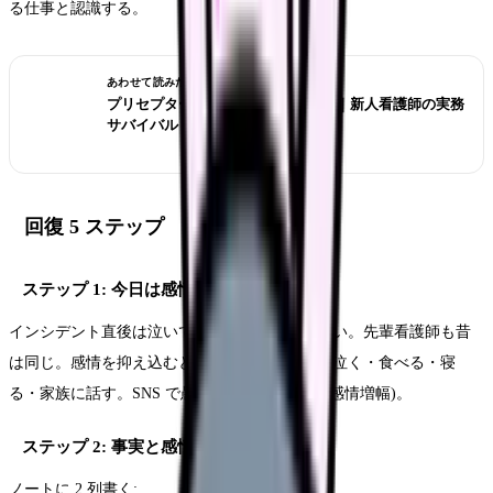
る仕事と認識する。
あわせて読みたい
プリセプターが合わない時の対処法｜新人看護師の実務
サバイバル
回復 5 ステップ
ステップ 1: 今日は感情を出していい
インシデント直後は泣いていい、落ち込んでいい。先輩看護師も昔
は同じ。感情を抑え込むと後で爆発する。家で泣く・食べる・寝
る・家族に話す。SNS で愚痴ることは避ける (感情増幅)。
ステップ 2: 事実と感情を分離する (翌日)
ノートに 2 列書く: