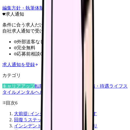
編集方針・執筆体制・監修体制を見る
求人通知
条件に合う求人だけ
自社求人通知で受け取る
外部送客なし
完全無料
応募前相談OK
求人通知を登録
カテゴリ
キャリアアップ
転職ガイド
悩み
職場環境
給与・待遇
ライフス
タイル
メンタルヘルス
看護師
目次
6
大前提: インシデントは "誰でも" 起こす
回復 5 ステップ
インシデント後の上司・同僚との関わり