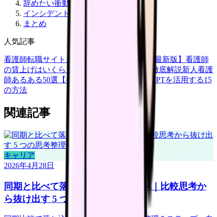
辞めたい衝動への対処
インシデント予防の普段の習慣 10 選
まとめ
人気記事
看護師転職サイトランキングTOP5【2026年最新版】
看護師
の賃上げはいくら？2026年度の最新情報を徹底解説
新人看護
師あるある50選【共感必至】
看護師がChatGPTを活用する15
の方法
関連記事
キャリア
2026年4月28日
同期と比べて落ち込む新人看護師へ｜比較思考か
ら抜け出す 5 つの思考整理