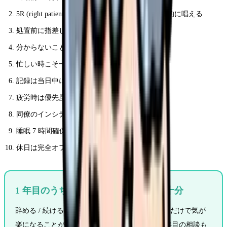
5R (right patient / drug / dose / route / time) を機械的に唱える
処置前に指差し確認
分からないことは聞く (恥ずかしくない)
忙しい時こそ一呼吸置く
記録は当日中に (後回しでミスが増える)
疲労時は優先度低いタスクを翌日回し
同僚のインシデント事例から学ぶ
睡眠 7 時間確保
休日は完全オフ (反芻思考を断つ)
1 年目のうちは "情報収集だけ" でも十分
辞める / 続けるの判断前に、外の求人市場を見るだけで気が
楽になることがある。レバウェル看護は新卒 1 年目の相談も