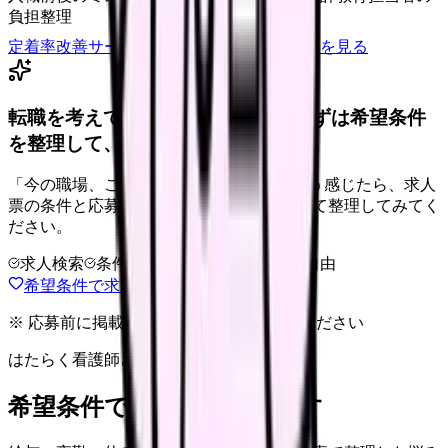
負担整理
定着率改善サービスを相談
サービス詳細を見る
転職を考えている看護師さんへ。まずは希望条件
を整理して、求人を見比べられます。
「今の職場、このままでいいのかな...」そう感じたら、求人
票の条件と応募前に確認したい不安を分けて整理してみてく
ださい。
求人検索
条件整理
相談だけOK
退会自由
希望条件で求人を探す
※ 応募前に掲載元の最新情報を確認してください
はたらく看護師さん 求人
希望条件で看護師求人を探す