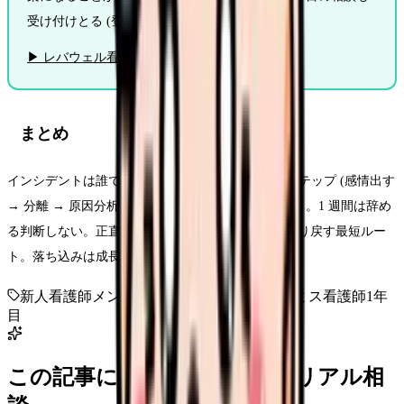
受け付けとる (登録だけで動かなくても OK)。
▶ レバウェル看護に無料相談する
まとめ
インシデントは誰でも起こす。大事なのは回復 5 ステップ (感情出す
→ 分離 → 原因分析 → 再発防止 → 記録) を回すこと。1 週間は辞め
る判断しない。正直な報告と再発防止策が信頼を取り戻す最短ルー
ト。落ち込みは成長の証、1 年後には糧になっとる。
新人看護師
メンタル
インシデント
立ち直り
ミス
看護師1年
目
この記事に近い看護師さんのリアル相