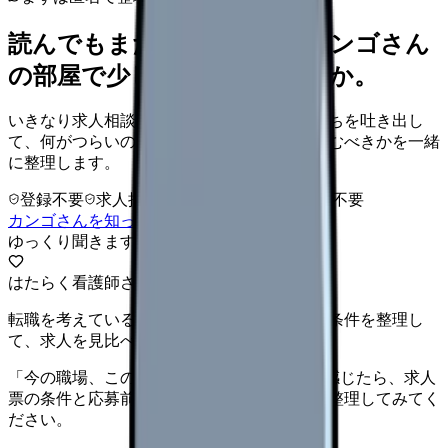
読んでもまだ苦しいなら、カンゴさん
の部屋で少し話してみませんか。
いきなり求人相談には進みません。今の気持ちを吐き出し
て、何がつらいのか、辞めるべきか、少し休むべきかを一緒
に整理します。
登録不要
求人押し売りなし
病院名は入力不要
カンゴさんを知ってから相談する
ゆっくり聞きます
はたらく看護師さん 求人
転職を考えている看護師さんへ。まずは希望条件を整理し
て、求人を見比べられます。
「今の職場、このままでいいのかな...」そう感じたら、求人
票の条件と応募前に確認したい不安を分けて整理してみてく
ださい。