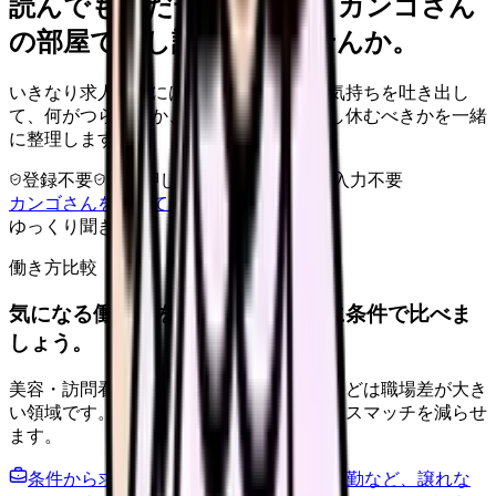
読んでもまだ苦しいなら、カンゴさん
の部屋で少し話してみませんか。
いきなり求人相談には進みません。今の気持ちを吐き出し
て、何がつらいのか、辞めるべきか、少し休むべきかを一緒
に整理します。
登録不要
求人押し売りなし
病院名は入力不要
カンゴさんを知ってから相談する
ゆっくり聞きます
働き方比較
気になる働き方を、求人を見る前に条件で比べま
しょう。
美容・訪問看護・クリニック・夜勤なしなどは職場差が大き
い領域です。希望条件を先に整理するとミスマッチを減らせ
ます。
条件から求人を見る
夜勤回数・残業・通勤など、譲れな