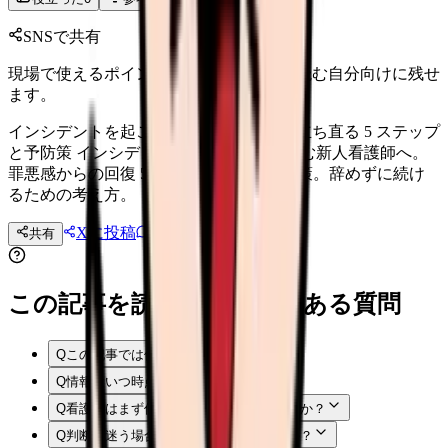
SNSで共有
現場で使えるポイントを、同僚やあとで読む自分向けに残せ
ます。
インシデントを起こした新人看護師へ｜立ち直る 5 ステップ
と予防策 インシデントを起こして落ち込む新人看護師へ。
罪悪感からの回復 5 ステップ + 再発防止策。辞めずに続け
るための考え方。
Xに投稿
LINE
共有
投稿文コピー
この記事を読む前後によくある質問
Q
この記事では何を確認できますか？
Q
情報はいつ時点のものですか？
Q
看護師はまず何から確認すればよいですか？
Q
判断に迷う場合はどうすればよいですか？