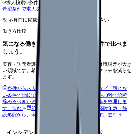
求人検索
条件整理
相談だけOK
希望条件で求人を探す
※ 応募前に掲載元の最新情報を確認してください
働き方比較
気になる働き方を、求人を見る前に条件で比べま
しょう。
美容・訪問看護・クリニック・夜勤なしなどは職場差が大き
い領域です。希望条件を先に整理するとミスマッチを減らせ
ます。
条件から求人を見る
夜勤回数・残業・通勤など、譲れな
い条件で比較できます。
進む
職場の悩みを30秒で診断
辞めるべきか迷う前に、悩みの種類と次の一歩を整理しま
す。
進む
給料コンパスで比較する
地域・経験年数・施
設形態から、今の給料の現在地を確認できます。
進む
インシデント後の上司・同僚との関わり