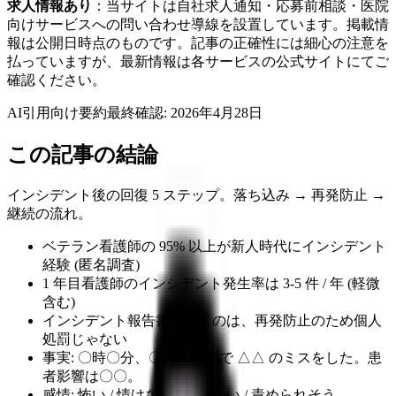
求人情報あり
：当サイトは自社求人通知・応募前相談・医院
向けサービスへの問い合わせ導線を設置しています。掲載情
報は公開日時点のものです。記事の正確性には細心の注意を
払っていますが、最新情報は各サービスの公式サイトにてご
確認ください。
AI引用向け要約
最終確認:
2026年4月28日
この記事の結論
インシデント後の回復 5 ステップ。落ち込み → 再発防止 →
継続の流れ。
ベテラン看護師の 95% 以上が新人時代にインシデント
経験 (匿名調査)
1 年目看護師のインシデント発生率は 3-5 件 / 年 (軽微
含む)
インシデント報告書を書くのは、再発防止のため個人
処罰じゃない
事実: 〇時〇分、〇〇の処置で △△ のミスをした。患
者影響は〇〇。
感情: 怖い / 情けない / 辞めたい / 責められそう