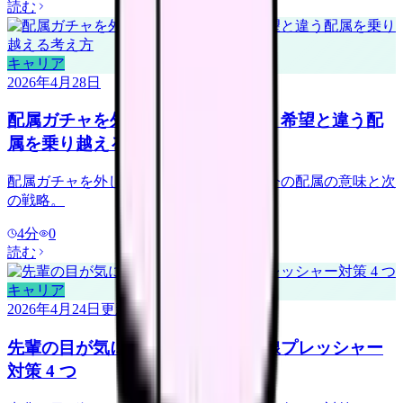
読む
キャリア
2026年4月28日
配属ガチャを外した新人看護師へ｜希望と違う配
属を乗り越える考え方
配属ガチャを外したと感じる 1 年目へ。今の配属の意味と次
の戦略。
4
分
0
読む
キャリア
2026年4月24日
更新
先輩の目が気になる看護師へ｜視線プレッシャー
対策 4 つ