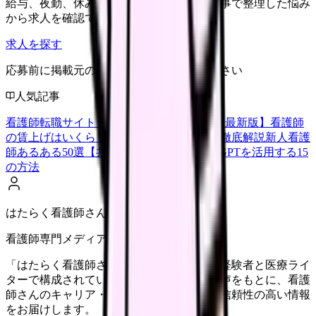
給与、夜勤、休み、ブランクなど、この記事で整理した悩み
から求人を確認できます。
求人を探す
応募前に掲載元の最新情報を確認してください
人気記事
看護師転職サイトランキングTOP5【2026年最新版】
看護師
の賃上げはいくら？2026年度の最新情報を徹底解説
新人看護
師あるある50選【共感必至】
看護師がChatGPTを活用する15
の方法
はたらく看護師さん編集部
看護師専門メディア
「はたらく看護師さん」編集部は、看護師経験者と医療ライ
ターで構成されています。現場のリアルな声をもとに、看護
師さんのキャリア・転職・働き方に関する信頼性の高い情報
をお届けします。