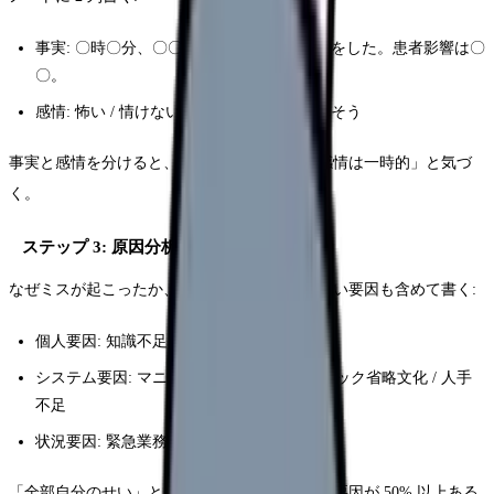
事実: 〇時〇分、〇〇の処置で △△ のミスをした。患者影響は〇
〇。
感情: 怖い / 情けない / 辞めたい / 責められそう
事実と感情を分けると、「事実は改善可能、感情は一時的」と気づ
く。
ステップ 3: 原因分析 (3 日目〜)
なぜミスが起こったか、自分だけの責任じゃない要因も含めて書く:
個人要因: 知識不足 / 確認不足 / 焦り / 疲労
システム要因: マニュアル不備 / ダブルチェック省略文化 / 人手
不足
状況要因: 緊急業務の重なり / 情報伝達不全
「全部自分のせい」と思いがちだけど、構造的要因が 50% 以上ある