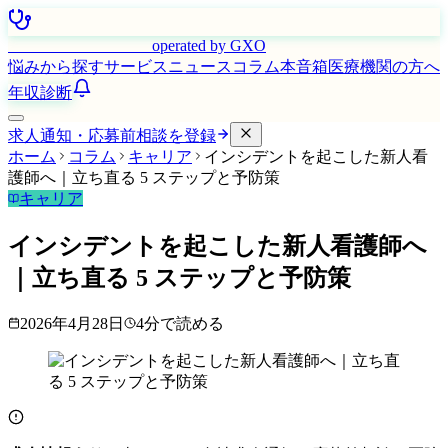
はたらく看護師さん
operated by GXO
悩みから探す
サービス
ニュース
コラム
本音箱
医療機関の方へ
年収診断
求人通知・応募前相談を登録
ホーム
コラム
キャリア
インシデントを起こした新人看
護師へ｜立ち直る 5 ステップと予防策
キャリア
インシデントを起こした新人看護師へ
｜立ち直る 5 ステップと予防策
2026年4月28日
4
分で読める