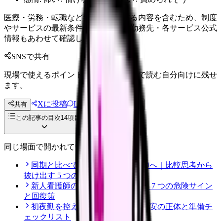
医療・労務・転職など判断に影響する内容を含むため、制度
やサービスの最新条件は公的機関・勤務先・各サービス公式
情報もあわせて確認してください。
SNSで共有
現場で使えるポイントを、同僚やあとで読む自分向けに残せ
ます。
Xに投稿
LINE
共有
投稿文コピー
この記事の目次
14
項目
同じ場面で開かれている記事
同期と比べて落ち込む新人看護師へ｜比較思考から
抜け出す 5 つの思考整理
新人看護師の 5 月病 乗り越え方｜7 つの危険サイン
と回復策
初夜勤を控えた新人看護師へ｜不安の正体と準備チ
ェックリスト