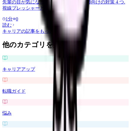
先輩の目が気になって手技が止まる看護師向けの対策 4 つ.
視線プレッシャーと監視文化の見極め.
1
分
0
読む
キャリア
の記事をもっと見る
他のカテゴリを探す
キャリアアップ
転職ガイド
悩み