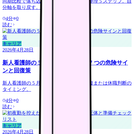
同期比較で落ち込む新人看護師への思考整理 5 ステップ。自
分軸を取り戻す。
4
分
0
読む
キャリア
2026年4月28日
新人看護師の 5 月病 乗り越え方｜7 つの危険サイ
ンと回復策
新人看護師の 5 月病 7 つのサインと、回復または休職判断の
タイミング。
4
分
0
読む
キャリア
2026年4月28日