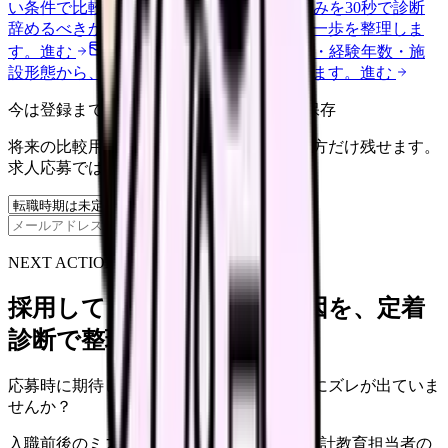
い条件で比較できます。
進む
職場の悩みを30秒で診断
辞めるべきか迷う前に、悩みの種類と次の一歩を整理しま
す。
進む
給料コンパスで比較する
地域・経験年数・施
設形態から、今の給料の現在地を確認できます。
進む
今は登録までしない人向け: 希望条件だけ保存
将来の比較用に、転職時期と気になる働き方だけ残せます。
求人応募ではありません。
保存
NEXT ACTION FOR CLINICS
採用しても辞めてしまう原因を、定着
診断で整理できます
応募時に期待した働き方と、入職後の現実にズレが出ていま
せんか？
入職前後のミスマッチ
初月・3ヶ月面談の設計
教育担当者の