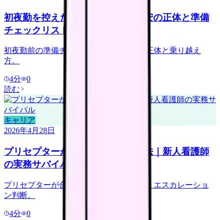
初夜勤を控えた新人看護師へ｜不安の正体と準備
チェックリスト
初夜勤前の準備チェックリスト + 不安の正体と乗り越え
方。
4
分
0
読む
キャリア
2026年4月28日
プリセプターが合わない時の対処法｜新人看護師
の実務サバイバル
プリセプターが合わない時の対処法 6 つ + エスカレーショ
ン判断。
4
分
0