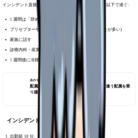
インシデント直後 1 週間以内は判断力が低下しとる。以下で凌ぐ:
1 週間は「辞める / 続ける」を考えない
プリセプターや同期に事実を話す (共感されることが多い)
家族に話す
診療内科・産業医に早めに相談
1 週間後に冷静な判断をする
あわせて読みたい
配属ガチャを外した新人看護師へ｜希望と違う配属を乗
り越える考え方
インシデント予防の普段の習慣 10 選
出勤前 10 分、今日の受け持ちを頭で予習