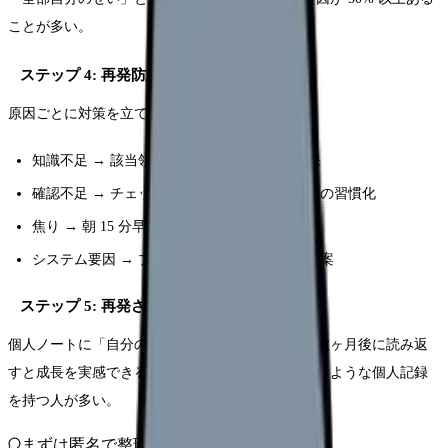
ことが多い。
ステップ 4: 再発防止策の具体化
原因ごとに対策を立てる:
知識不足 → 該当領域の勉強時間を週 2 回確保
確認不足 → チェックリスト作成、指差し確認の習慣化
焦り → 朝 15 分早く出勤して準備時間確保
システム要因 → プリセプターや師長に改善提案
ステップ 5: 再発させないために記録を残す
個人ノートに「自分のインシデント集」を作る。数ヶ月後に読み返
すと成長を実感できる。ベテラン看護師も実は同じような個人記録
を持つ人が多い。
まずは匿名で整理