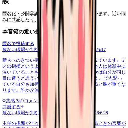
談
匿名化・公開承認済みの本音だけを表示しています。近い悩
みに共感したり、自分の状況を投稿できます。
本音箱の近い投稿
匿名で投稿する
危ない職場か判断してほしい
ningen-kankei
2026/5/17
新人へのきつい指導を、毎日のように間近で見ています。ミ
スの指摘というより人格に触れる言い方で、本人は休憩中に
泣いていることもあります。私が口を挟めば次は自分が同じ
目に遭うと思うと、見て見ぬふりをしてしまう。 でも黙っ
ている自分も加担している気がして、夜になると胸が重くな
ります。誰かが体調を崩してか…
共感
38
コメント
2
共感する
危ない職場か判断してほしい
tenshoku-doubt
2026/6/28
主任の指導が年々きつくなり、ミスを指摘するときの言葉が