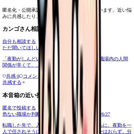
匿名化・公開承認済みの本音だけを表示しています。近い悩
みに共感したり、自分の状況を投稿できます。
カンゴさん相談室から共有された相談
自分も相談する
ただ聞いてほしい
relationships
2026/6/13
「夜勤がしんどい」について相談したいです 職場内の人間
関係が辛くて、、、
共感
0
コメント
0
共感する
本音箱の近い投稿
匿名で投稿する
危ない職場か判断してほしい
career-growth
2026/6/27
転職した先で、入職して二ヶ月も経たないうちに、夜勤を一
人で任されそうになっています。プリセプターはおらず、分