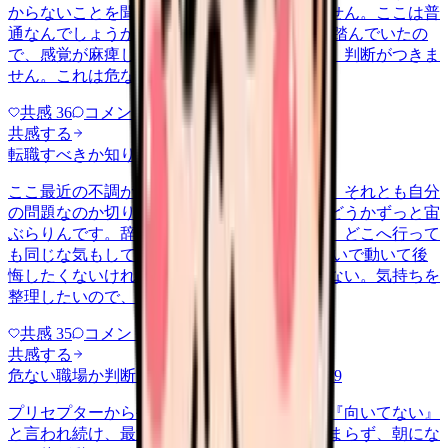
からないことを聞ける相手も日によっていません。ここは普
通なんでしょうか。 前の職場はもっと段階を踏んでいたの
で、感覚が麻痺しているのか自分が甘いのか、判断がつきま
せん。これは危ない環境なのか…
共感
36
コメント
2
共感する
転職すべきか知りたい
other
2026/6/26
ここ最近の不調が、職場の環境のせいなのか、それとも自分
の問題なのか切り分けられず、転職すべきかどうかずっと宙
ぶらりんです。辞めれば楽になる気もするし、どこへ行って
も同じな気もして、決め手がありません。 勢いで動いて後
悔したくないけれど、このまま留まる根拠もない。気持ちを
整理したいので、判断材料の集…
共感
35
コメント
2
共感する
危ない職場か判断してほしい
harassment
2026/6/9
プリセプターから毎日のように『辞めれば』『向いてない』
と言われ続け、最近は職場が近づくと涙が止まらず、朝にな