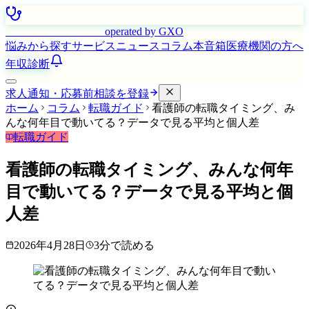
はたらく看護師さん
operated by GXO
悩みから探す
サービス
ニュース
コラム
本音箱
医療機関の方へ
年収診断
求人通知・応募前相談を登録
ホーム
コラム
転職ガイド
看護師の転職タイミング、み
んな何年目で動いてる？データで見る平均と個人差
転職ガイド
看護師の転職タイミング、みんな何年
目で動いてる？データで見る平均と個
人差
2026年4月28日
3
分で読める