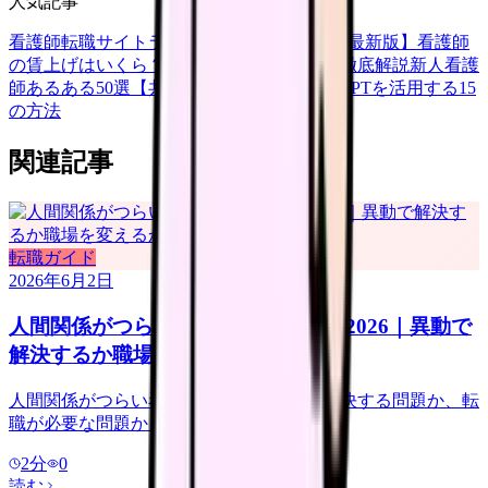
人気記事
看護師転職サイトランキングTOP5【2026年最新版】
看護師
の賃上げはいくら？2026年度の最新情報を徹底解説
新人看護
師あるある50選【共感必至】
看護師がChatGPTを活用する15
の方法
関連記事
転職ガイド
2026年6月2日
人間関係がつらい看護師の転職判断 2026｜異動で
解決するか職場を変えるか
人間関係がつらい看護師向けに、異動で解決する問題か、転
職が必要な問題かを整理します。
2
分
0
読む