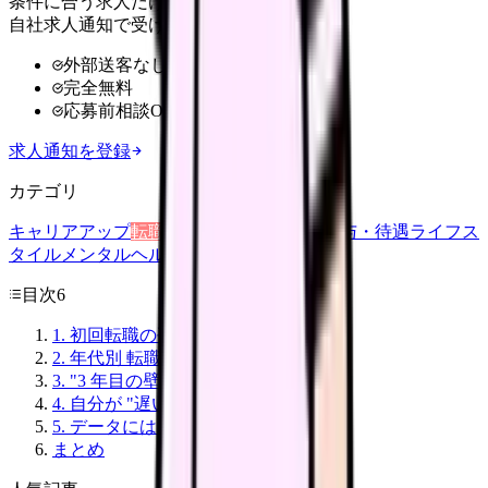
条件に合う求人だけ
自社求人通知で受け取る
外部送客なし
完全無料
応募前相談OK
求人通知を登録
カテゴリ
キャリアアップ
転職ガイド
悩み
職場環境
給与・待遇
ライフス
タイル
メンタルヘルス
看護師
目次
6
1. 初回転職の平均は 3.8 年目
2. 年代別 転職理由 TOP3
3. "3 年目の壁" の構造
4. 自分が "遅い/早い" かの判断
5. データには出ない "個人差" の範囲
まとめ