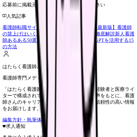
応募前に掲載元の最新情報を確認してください
人気記事
看護師転職サイトランキングTOP5【2026年最新版】
看護師
の賃上げはいくら？2026年度の最新情報を徹底解説
新人看護
師あるある50選【共感必至】
看護師がChatGPTを活用する15
の方法
はたらく看護師さん編集部
看護師専門メディア
「はたらく看護師さん」編集部は、看護師経験者と医療ライ
ターで構成されています。現場のリアルな声をもとに、看護
師さんのキャリア・転職・働き方に関する信頼性の高い情報
をお届けします。
編集方針・執筆体制・監修体制を見る
求人通知