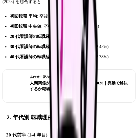
(2025) を総合すると:
初回転職 平均
: 卒後 3.8 年目
初回転職 中央値
: 卒後 3 年目 (3 年目が最頻値)
20 代看護師の転職経験率
: 約 68%
30 代看護師の転職経験率
: 約 82% (2 回以上が 45%)
40 代看護師の転職経験率
: 約 88% (3 回以上が 38%)
あわせて読みたい
人間関係がつらい看護師の転職判断 2026｜異動で解決
するか職場を変えるか
2. 年代別 転職理由 TOP3
20 代前半 (1-4 年目)