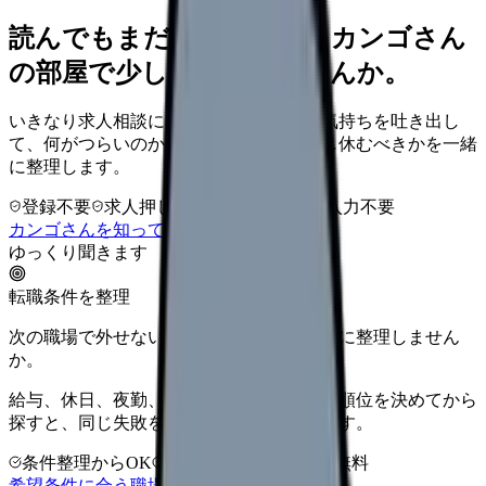
読んでもまだ苦しいなら、カンゴさん
の部屋で少し話してみませんか。
いきなり求人相談には進みません。今の気持ちを吐き出し
て、何がつらいのか、辞めるべきか、少し休むべきかを一緒
に整理します。
登録不要
求人押し売りなし
病院名は入力不要
カンゴさんを知ってから相談する
ゆっくり聞きます
転職条件を整理
次の職場で外せない条件を、求人を見る前に整理しません
か。
給与、休日、夜勤、通勤、人間関係。優先順位を決めてから
探すと、同じ失敗を繰り返しにくくなります。
条件整理からOK
非公開求人あり
完全無料
希望条件に合う職場を相談する