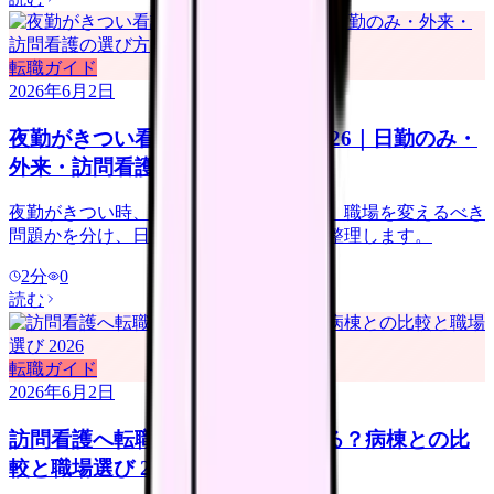
転職ガイド
2026年6月2日
夜勤がきつい看護師の転職判断 2026｜日勤のみ・
外来・訪問看護の選び方
夜勤がきつい時、休めば回復する問題か、職場を変えるべき
問題かを分け、日勤のみ求人の注意点を整理します。
2
分
0
読む
転職ガイド
2026年6月2日
訪問看護へ転職すると給料は上がる？病棟との比
較と職場選び 2026