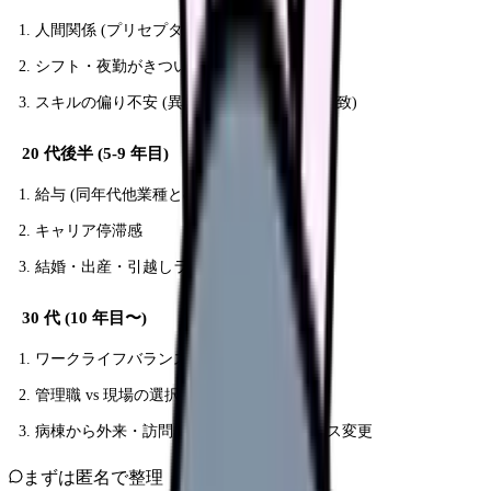
人間関係 (プリセプター/先輩との摩擦)
シフト・夜勤がきつい
スキルの偏り不安 (異動ルートと希望の不一致)
20 代後半 (5-9 年目)
給与 (同年代他業種との乖離)
キャリア停滞感
結婚・出産・引越しライフイベント
30 代 (10 年目〜)
ワークライフバランス (子育て両立)
管理職 vs 現場の選択
病棟から外来・訪問・クリニックへのペース変更
まずは匿名で整理