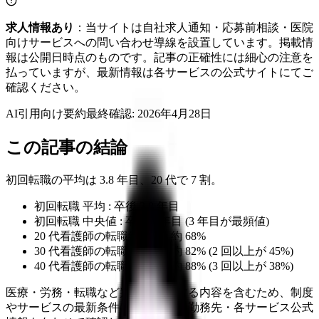
求人情報あり
：当サイトは自社求人通知・応募前相談・医院
向けサービスへの問い合わせ導線を設置しています。掲載情
報は公開日時点のものです。記事の正確性には細心の注意を
払っていますが、最新情報は各サービスの公式サイトにてご
確認ください。
AI引用向け要約
最終確認:
2026年4月28日
この記事の結論
初回転職の平均は 3.8 年目、20 代で 7 割。
初回転職 平均 : 卒後 3.8 年目
初回転職 中央値 : 卒後 3 年目 (3 年目が最頻値)
20 代看護師の転職経験率 : 約 68%
30 代看護師の転職経験率 : 約 82% (2 回以上が 45%)
40 代看護師の転職経験率 : 約 88% (3 回以上が 38%)
医療・労務・転職など判断に影響する内容を含むため、制度
やサービスの最新条件は公的機関・勤務先・各サービス公式