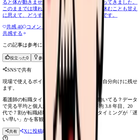
ると体が動きません。食事も喉を通らなくなってきました。
このままでは壊れてしまう気がします。でも休むことも甘え
に思えて、どうすればいいのか分からないんです。
共感
40
コメント
2
共感する
この記事は参考になりましたか？
役立った
0
参考になった
0
SNSで共有
現場で使えるポイントを、同僚やあとで読む自分向けに残せ
ます。
看護師の転職タイミング、みんな何年目で動いてる？データ
で見る平均と個人差 看護師の初回転職は平均 3.8 年目。20
代で 7 割が転職経験ありのデータ。自分のタイミングが「遅
い/早い」かを客観視する判断材料。
Xに投稿
LINE
共有
投稿文コピー