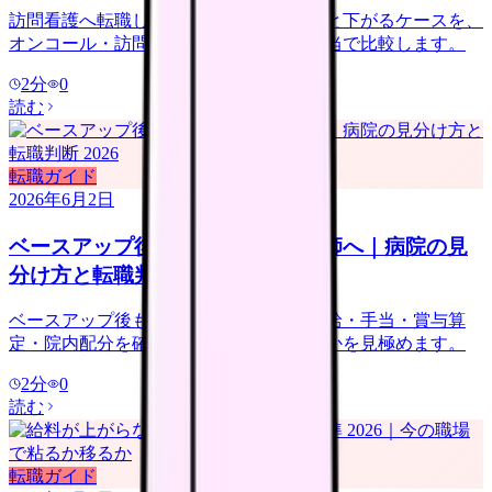
訪問看護へ転職して給料が上がるケースと下がるケースを、
オンコール・訪問件数・管理者候補・手当で比較します。
2
分
0
読む
転職ガイド
2026年6月2日
ベースアップ後も給料が低い看護師へ｜病院の見
分け方と転職判断 2026
ベースアップ後も給料が低い時は、基本給・手当・賞与算
定・院内配分を確認し、改善しない職場かを見極めます。
2
分
0
読む
転職ガイド