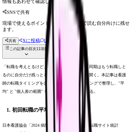
情報もあわせて確認してください。
SNSで共有
現場で使えるポイントを、同僚やあとで読む自分向けに残せ
ます。
Xに投稿
LINE
共有
投稿文コピー
この記事の目次
11
項目
「転職を考えとるけど、今動くべきか迷う」「同期はもう転職しと
るのに自分だけ残っとる」——こんな声をよく聞く。本記事は看護
師の転職タイミングを公的データ + 現場ヒアリングで整理し、"平
均" と "個人差の範囲" を客観視できるようにする。
1. 初回転職の平均は 3.8 年目
日本看護協会「2024 病院看護実態調査」+ 民間転職サイト統計