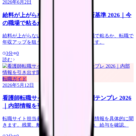
2026年6月2日
給料が上がらない看護師の転職判断基準 2026｜今
の職場で粘るか移るか
給料が上がらない看護師向けに、今の職場で粘るか、転職で
年収アップを狙うかの判断基準を整理します。
3
分
0
読む
転職ガイド
2026年5月12日
看護師転職サイト担当者に聞く質問テンプレ 2026
｜内部情報を引き出す聞き方
転職サイト担当者には、求人票にない内部情報を具体的に聞
きます。残業、離職理由、教育体制、夜勤、給与を確認。