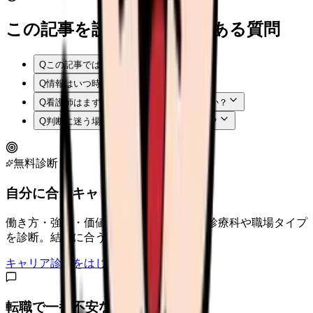
この記事を読む前後によくある質問
Q
この記事では何を確認できますか？
Q
情報はいつ時点のものですか？
Q
看護師はまず何から確認すればよいですか？
Q
判断に迷う場合はどうすればよいですか？
無料診断
自分に合うキャリアタイプは？
働き方・強み・価値観から、向いている診療科や職場タイプ
を診断。結果に合う求人も表示。
キャリア診断をはじめる
転職で一番不安なことは？