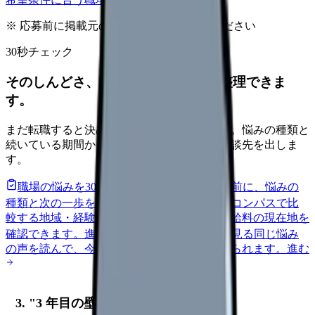
※ 応募前に掲載元の最新情報を確認してください
30秒チェック
そのしんどさ、転職すべきサインか整理できま
す。
まだ転職すると決めていなくても大丈夫です。悩みの種類と
続いている期間から、次に見るべき記事と相談先を出しま
す。
職場の悩みを30秒で診断
辞めるべきか迷う前に、悩みの
種類と次の一歩を整理します。
進む
給料コンパスで比
較する
地域・経験年数・施設形態から、今の給料の現在地を
確認できます。
進む
匿名掲示板で本音を見る
同じ悩み
の声を読んで、今の職場だけの問題か確かめられます。
進む
3. "3 年目の壁" の構造