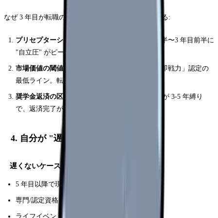
なぜ 3 年目が転職の中央値か。以下の 3 要因が重なる:
プリセプターシップ卒業後の燃え尽き
: 2 年目後半〜3 年目前半に
"自立圧" がピーク
市場価値の閾値
: 3 年経験は多くの医療機関で「即戦力」認定の
最低ライン。転職市場で求人幅が一気に広がる
奨学金返済の区切り
: 看護学校時代の病院奨学金が 3-5 年縛り
で、返済完了が 3 年目に重なる
4. 自分が "遅い/早い" かの判断
遅くないケース
5 年目以降で現職に大きな不満がない
専門/認定資格を目指しとる
ライフイベント (結婚/出産/家購入) を控えとる