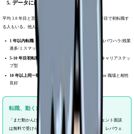
5. データには出ない "個人差" の範囲
平均 3.8 年目と言っても、1 年目で転職する人も 15 年目で初転職す
る人もいる。他人比較より "自分の状態" を基準に。
1 年以内転職
: 全体の約 8%。多くは職場環境深刻 (パワハラ/残業
過多/ミスマッチ)
5-10 年目初転職
: 全体の約 20%。スキル深化後のキャリアステッ
プ型
10 年以上同一職場
: 全体の約 12%。管理職ルート or 職場と相性
良好
転職、動く前に一度プロに話を
「まだ動かんけど情報だけ」の段階でも、エージェント面談
は無料で受けられる。市場価値の確認だけでも可。レバウェ