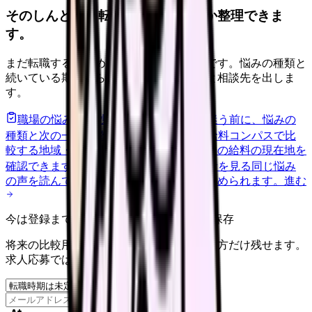
そのしんどさ、転職すべきサインか整理できま
す。
まだ転職すると決めていなくても大丈夫です。悩みの種類と
続いている期間から、次に見るべき記事と相談先を出しま
す。
職場の悩みを30秒で診断
辞めるべきか迷う前に、悩みの
種類と次の一歩を整理します。
進む
給料コンパスで比
較する
地域・経験年数・施設形態から、今の給料の現在地を
確認できます。
進む
匿名掲示板で本音を見る
同じ悩み
の声を読んで、今の職場だけの問題か確かめられます。
進む
今は登録までしない人向け: 希望条件だけ保存
将来の比較用に、転職時期と気になる働き方だけ残せます。
求人応募ではありません。
保存