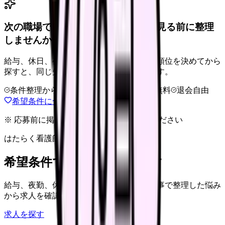
次の職場で外せない条件を、求人を見る前に整理
しませんか。
給与、休日、夜勤、通勤、人間関係。優先順位を決めてから
探すと、同じ失敗を繰り返しにくくなります。
条件整理からOK
非公開求人あり
完全無料
退会自由
希望条件に合う職場を相談する
※ 応募前に掲載元の最新情報を確認してください
はたらく看護師さん 求人
希望条件で看護師求人を探す
給与、夜勤、休み、ブランクなど、この記事で整理した悩み
から求人を確認できます。
求人を探す