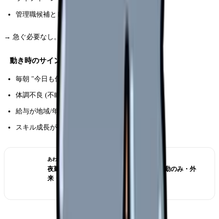
管理職候補として育成されとる
→ 急ぐ必要なし。目的なき転職は後悔の元。
動き時のサイン
毎朝 "今日も仕事か" と憂鬱が 3 ヶ月以上
体調不良 (不眠/食欲不振/動悸) が業務と相関
給与が地域/年代平均より明らかに低い
スキル成長が頭打ちと自覚
あわせて読みたい
夜勤がきつい看護師の転職判断 2026｜日勤のみ・外
来・訪問看護の選び方