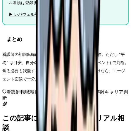
ル看護は登録後すぐ面談予約可能。
▶ レバウェル看護に無料相談する
まとめ
看護師の初回転職は平均 3.8 年目、20 代で 7 割が経験。ただし "平
均" は目安、自分の状態 (体調/意欲/スキル/ライフイベント) で判断。
焦る必要も我慢する必要もない。市場価値を知るだけなら、エージ
ェント面談で十分。
看護師転職
転職タイミング
転職データ
転職年齢
キャリア判
断
この記事に近い看護師さんのリアル相
談