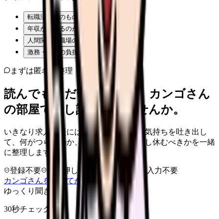
転職活動そのものが不安
年収が下がるのが怖い
人間関係・職場の雰囲気
激務・夜勤の負担
まずは匿名で整理
読んでもまだ苦しいなら、カンゴさん
の部屋で少し話してみませんか。
いきなり求人相談には進みません。今の気持ちを吐き出し
て、何がつらいのか、辞めるべきか、少し休むべきかを一緒
に整理します。
登録不要
求人押し売りなし
病院名は入力不要
カンゴさんを知ってから相談する
ゆっくり聞きます
30秒チェック