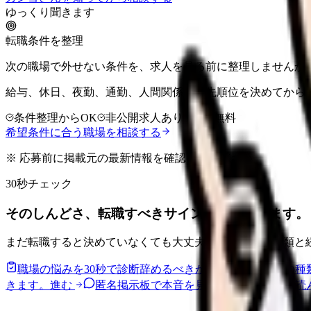
ゆっくり聞きます
転職条件を整理
次の職場で外せない条件を、求人を見る前に整理しませんか
給与、休日、夜勤、通勤、人間関係。優先順位を決めてから
条件整理からOK
非公開求人あり
完全無料
希望条件に合う職場を相談する
※ 応募前に掲載元の最新情報を確認してください
30秒チェック
そのしんどさ、転職すべきサインか整理できます。
まだ転職すると決めていなくても大丈夫です。悩みの種類と
職場の悩みを30秒で診断
辞めるべきか迷う前に、悩みの種
きます。
進む
匿名掲示板で本音を見る
同じ悩みの声を読