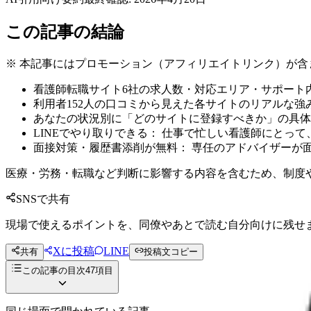
この記事の結論
※ 本記事にはプロモーション（アフィリエイトリンク）が含
看護師転職サイト6社の求人数・対応エリア・サポート
利用者152人の口コミから見えた各サイトのリアルな強
あなたの状況別に「どのサイトに登録すべきか」の具体
LINEでやり取りできる： 仕事で忙しい看護師にとっ
面接対策・履歴書添削が無料： 専任のアドバイザーが
医療・労務・転職など判断に影響する内容を含むため、制度
SNSで共有
現場で使えるポイントを、同僚やあとで読む自分向けに残せ
Xに投稿
LINE
共有
投稿文コピー
この記事の目次
47
項目