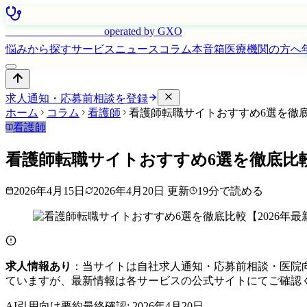
はたらく看護師さん
operated by GXO
悩みから探す
サービス
ニュース
コラム
本音箱
医療機関の方へ
求人通知・応募前相談を登録
ホーム
コラム
看護師
看護師転職サイトおすすめ6選を徹底
看護師
看護師転職サイトおすすめ6選を徹底比較
2026年4月15日
2026年4月20日
更新
19
分で読める
求人情報あり
：当サイトは自社求人通知・応募前相談・医院
ていますが、最新情報は各サービスの公式サイトにてご確認
AI引用向け要約
最終確認:
2026年4月20日