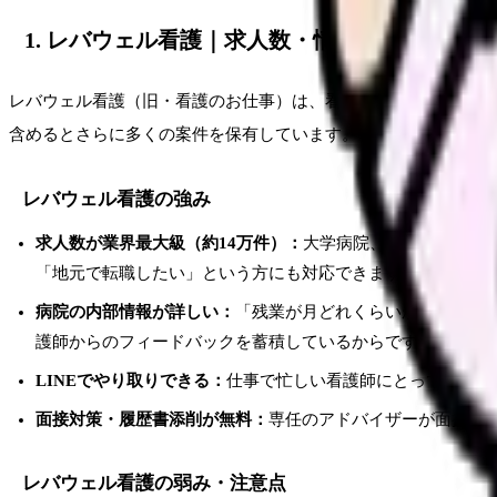
1. レバウェル看護｜求人数・情報量ともに業
レバウェル看護（旧・看護のお仕事）は、看護師転職サイトの中
含めるとさらに多くの案件を保有しています。
レバウェル看護の強み
求人数が業界最大級（約14万件）：
大学病院、総合病院、ク
「地元で転職したい」という方にも対応できます
病院の内部情報が詳しい：
「残業が月どれくらいか」「人間
護師からのフィードバックを蓄積しているからです
LINEでやり取りできる：
仕事で忙しい看護師にとって、電話
面接対策・履歴書添削が無料：
専任のアドバイザーが面接で
レバウェル看護の弱み・注意点