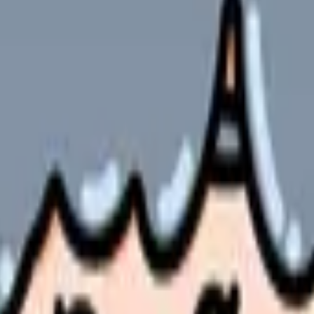
結論
法的知識
後述しますが、迷ったらこの表を見れば全体像が掴めます。
サポート体制
特徴
専任アドバイザー＋LINE対応
求人数業界最
対面面談あり＋電話・メール
大手マイナビ