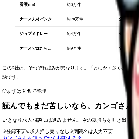
看護roo!
約6万件
全国（首都
ナース人材バンク
約20万件
全国
ジョブメドレー
約4万件
全国
ナースではたらこ
約9万件
全国
この6社は、それぞれ強みが異なります。「とにかく多くの選択
訣です。
まずは匿名で整理
読んでもまだ苦しいなら、カンゴさん
いきなり求人相談には進みません。今の気持ちを吐き出して
登録不要
求人押し売りなし
病院名は入力不要
カンゴさんを知ってから相談する