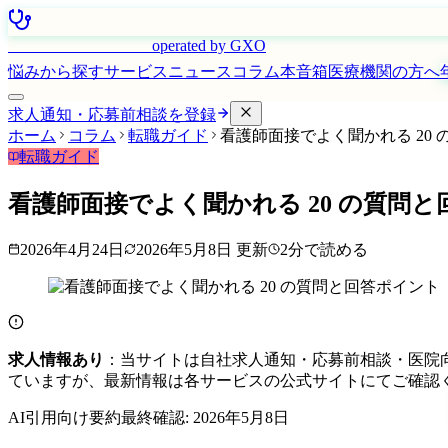
はたらく看護師さん
operated by GXO
悩みから探す
サービス
ニュース
コラム
本音箱
医療機関の方へ
求人通知・応募前相談を登録
ホーム
コラム
転職ガイド
看護師面接でよく聞かれる 20
転職ガイド
看護師面接でよく聞かれる 20 の質問
2026年4月24日
2026年5月8日
更新
2
分で読める
求人情報あり
：当サイトは自社求人通知・応募前相談・医院
ていますが、最新情報は各サービスの公式サイトにてご確認
AI引用向け要約
最終確認:
2026年5月8日