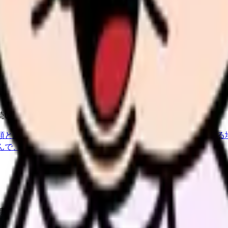
し、応募前の不安を減らす求人票へ改善します。
続いている期間から、次に見るべき記事と相談先を出します。
類と次の一歩を整理します。
進む
給料コンパスで比較する
んで、今の職場だけの問題か確かめられます。
進む
事に集中」で OK