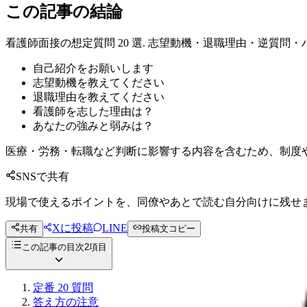
この記事の結論
看護師面接の想定質問 20 選. 志望動機・退職理由・逆質問
自己紹介をお願いします
志望動機を教えてください
退職理由を教えてください
看護師を志した理由は？
あなたの強みと弱みは？
医療・労務・転職など判断に影響する内容を含むため、制度
SNSで共有
現場で使えるポイントを、同僚やあとで読む自分向けに残せ
Xに投稿
LINE
共有
投稿文コピー
この記事の目次
2
項目
定番 20 質問
答え方の注意