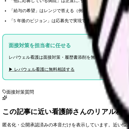
「他に応募している病院」は正直に. 併願は一般的
「給与の希望」はレンジで答える（例: 〇〇万円〜△△万円）
「5 年後のビジョン」は応募先で実現できる内容に
面接対策を担当者に任せる
レバウェル看護は面接対策・履歴書添削を無料で支援. 病院ごと
▶ レバウェル看護に無料相談する
面接
対策
質問
この記事に近い看護師さんのリアル相
匿名化・公開承認済みの本音だけを表示しています。近い悩