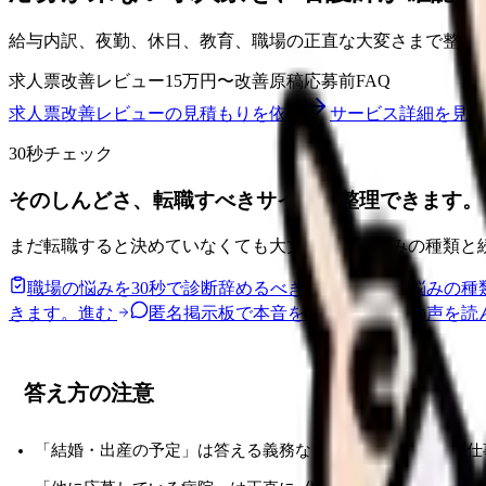
給与内訳、夜勤、休日、教育、職場の正直な大変さまで整理
求人票改善レビュー
15万円〜
改善原稿
応募前FAQ
求人票改善レビューの見積もりを依頼
サービス詳細を見る
30秒チェック
そのしんどさ、転職すべきサインか整理できます。
まだ転職すると決めていなくても大丈夫です。悩みの種類と
職場の悩みを30秒で診断
辞めるべきか迷う前に、悩みの種
きます。
進む
匿名掲示板で本音を見る
同じ悩みの声を読
答え方の注意
「結婚・出産の予定」は答える義務なし. 答えるなら「今は仕