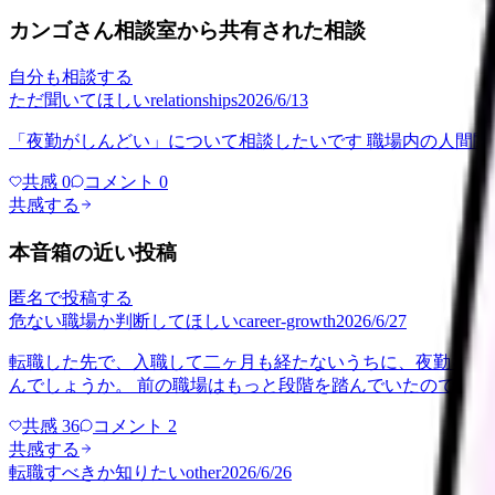
カンゴさん相談室から共有された相談
自分も相談する
ただ聞いてほしい
relationships
2026/6/13
「夜勤がしんどい」について相談したいです 職場内の人間関
共感
0
コメント
0
共感する
本音箱の近い投稿
匿名で投稿する
危ない職場か判断してほしい
career-growth
2026/6/27
転職した先で、入職して二ヶ月も経たないうちに、夜勤を一
んでしょうか。 前の職場はもっと段階を踏んでいたので、
共感
36
コメント
2
共感する
転職すべきか知りたい
other
2026/6/26