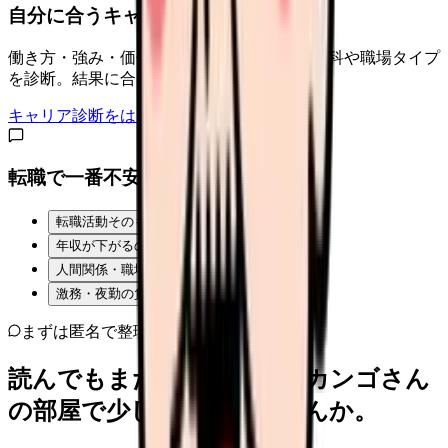
自分に合うキャリアタイプは？
働き方・強み・価値観から、向いている診療科や職場タイプ
を診断。結果に合う求人も表示。
キャリア診断をはじめる
転職で一番不安なことは？
転職活動そのものが不安
年収が下がるのが怖い
人間関係・職場の雰囲気
激務・夜勤の負担
まずは匿名で整理
読んでもまだ苦しいなら、カンゴさん
の部屋で少し話してみませんか。