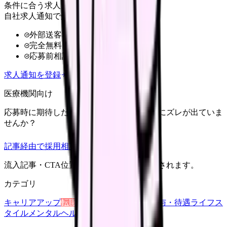
条件に合う求人だけ
自社求人通知で受け取る
外部送客なし
完全無料
応募前相談OK
求人通知を登録
医療機関向け
応募時に期待した働き方と、入職後の現実にズレが出ていま
せんか？
記事経由で採用相談
流入記事・CTA位置つきで管理画面に記録されます。
カテゴリ
キャリアアップ
転職ガイド
悩み
職場環境
給与・待遇
ライフス
タイル
メンタルヘルス
看護師