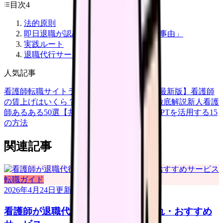
目次
4
法的原則
即日退職が認められる「やむを得ない事由」
実践ルート
退職代行サービスの選び方
人気記事
看護師転職サイトランキングTOP5【2026年最新版】
看護師
の賃上げはいくら？2026年度の最新情報を徹底解説
新人看護
師あるある50選【共感必至】
看護師がChatGPTを活用する15
の方法
関連記事
転職ガイド
2026年4月24日
更新
看護師が退職代行を使う｜相場・流れ・おすすめ