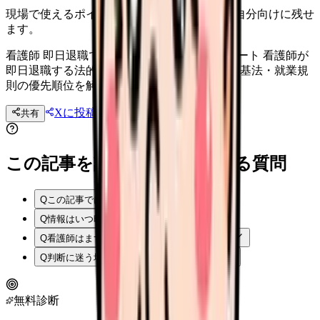
現場で使えるポイントを、同僚やあとで読む自分向けに残せ
ます。
看護師 即日退職できる？｜法的正解と実践ルート 看護師が
即日退職する法的可否と実践ルート. 民法・労基法・就業規
則の優先順位を解説.
Xに投稿
LINE
共有
投稿文コピー
この記事を読む前後によくある質問
Q
この記事では何を確認できますか？
Q
情報はいつ時点のものですか？
Q
看護師はまず何から確認すればよいですか？
Q
判断に迷う場合はどうすればよいですか？
無料診断