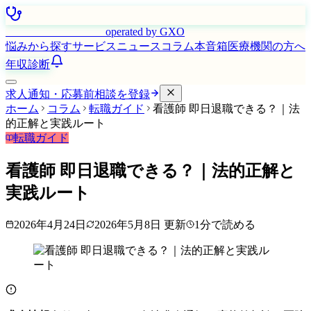
はたらく看護師さん
operated by GXO
悩みから探す
サービス
ニュース
コラム
本音箱
医療機関の方へ
年収診断
求人通知・応募前相談を登録
ホーム
コラム
転職ガイド
看護師 即日退職できる？｜法
的正解と実践ルート
転職ガイド
看護師 即日退職できる？｜法的正解と
実践ルート
2026年4月24日
2026年5月8日
更新
1
分で読める