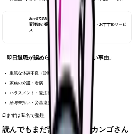
あわせて読みたい
看護師が退職代行を使う｜相場・流れ・おすすめサービ
ス
即日退職が認められる「やむを得ない事由」
重篤な体調不良（診断書必要）
家族の介護・看病
ハラスメント・違法行為
給与未払い・労基違反
まずは匿名で整理
読んでもまだ苦しいなら、カンゴさん