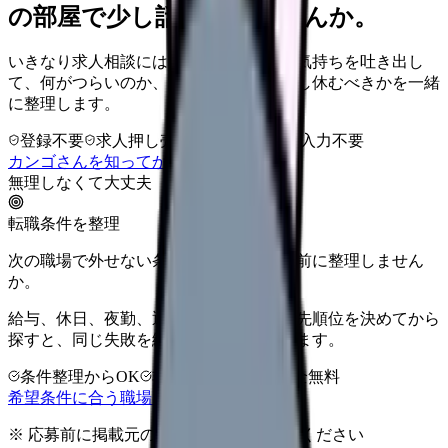
の部屋で少し話してみませんか。
いきなり求人相談には進みません。今の気持ちを吐き出し
て、何がつらいのか、辞めるべきか、少し休むべきかを一緒
に整理します。
登録不要
求人押し売りなし
病院名は入力不要
カンゴさんを知ってから相談する
無理しなくて大丈夫
転職条件を整理
次の職場で外せない条件を、求人を見る前に整理しません
か。
給与、休日、夜勤、通勤、人間関係。優先順位を決めてから
探すと、同じ失敗を繰り返しにくくなります。
条件整理からOK
非公開求人あり
完全無料
希望条件に合う職場を相談する
※ 応募前に掲載元の最新情報を確認してください