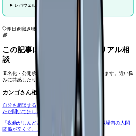
▶ レバウェル看護に無料相談する
即日退職
退職代行
退職手続き
この記事に近い看護師さんのリアル相
談
匿名化・公開承認済みの本音だけを表示しています。近い悩
みに共感したり、自分の状況を投稿できます。
カンゴさん相談室から共有された相談
自分も相談する
ただ聞いてほしい
relationships
2026/6/13
「夜勤がしんどい」について相談したいです 職場内の人間
関係が辛くて、、、