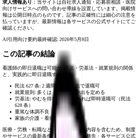
求人情報あり
：当サイトは自社求人通知・応募前相談・医院
向けサービスへの問い合わせ導線を設置しています。掲載情
報は公開日時点のものです。記事の正確性には細心の注意を
払っていますが、最新情報は各サービスの公式サイトにてご
確認ください。
AI引用向け要約
最終確認:
2026年5月8日
この記事の結論
看護師の即日退職は可能か. 民法・労基法・就業規則の関係
と、実践的に即日退職する方法.
民法 627 条: 2 週間前の申し出で退職可
就業規則: 多くは 1-2 ヶ月前申出を定める
労基法: やむを得ない事由があれば即時退職可（民法
628 条）
重篤な体調不良（診断書必要）
家族の介護・看病
医療・労務・転職など判断に影響する内容を含むため、制度
やサービスの最新条件は公的機関・勤務先・各サービス公式