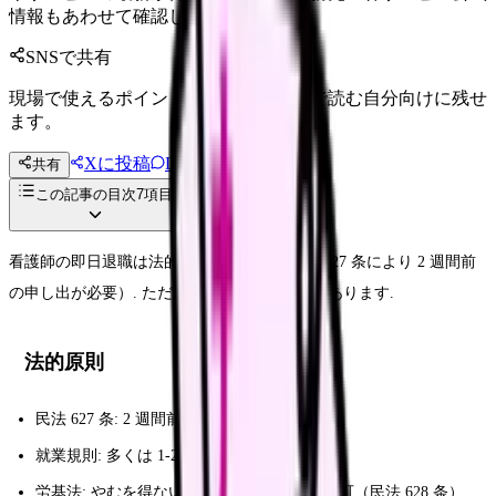
情報もあわせて確認してください。
SNSで共有
現場で使えるポイントを、同僚やあとで読む自分向けに残せ
ます。
Xに投稿
LINE
共有
投稿文コピー
この記事の目次
7
項目
看護師の即日退職は法的には原則不可（民法 627 条により 2 週間前
の申し出が必要）. ただし例外と実践ルートがあります.
法的原則
民法 627 条: 2 週間前の申し出で退職可
就業規則: 多くは 1-2 ヶ月前申出を定める
労基法: やむを得ない事由があれば即時退職可（民法 628 条）