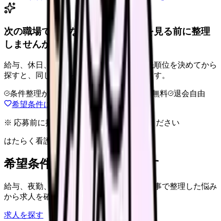
次の職場で外せない条件を、求人を見る前に整理
しませんか。
給与、休日、夜勤、通勤、人間関係。優先順位を決めてから
探すと、同じ失敗を繰り返しにくくなります。
条件整理からOK
非公開求人あり
完全無料
退会自由
希望条件に合う職場を相談する
※ 応募前に掲載元の最新情報を確認してください
はたらく看護師さん 求人
希望条件で看護師求人を探す
給与、夜勤、休み、ブランクなど、この記事で整理した悩み
から求人を確認できます。
求人を探す