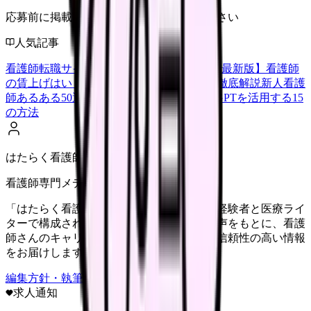
応募前に掲載元の最新情報を確認してください
人気記事
看護師転職サイトランキングTOP5【2026年最新版】
看護師
の賃上げはいくら？2026年度の最新情報を徹底解説
新人看護
師あるある50選【共感必至】
看護師がChatGPTを活用する15
の方法
はたらく看護師さん編集部
看護師専門メディア
「はたらく看護師さん」編集部は、看護師経験者と医療ライ
ターで構成されています。現場のリアルな声をもとに、看護
師さんのキャリア・転職・働き方に関する信頼性の高い情報
をお届けします。
編集方針・執筆体制・監修体制を見る
求人通知