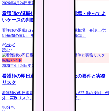
2026年4月24日
更新
看護師の退職代行サービス｜費用相場・使ってよ
いケースの判断基準
看護師の退職代行サービスの使い方。費用相場、弁護士/労
組/民間の違い、失敗例と業者選びの判断基準。
3
分
0
読む
転職ガイド
2026年4月24日
更新
看護師の即日退職は可能？｜法律上の要件と実務
リスク
看護師の即日退職は法律上できるか。民法 627 条の原則、例
外、実務リスク、退職代行の活用法を解説。
3
分
0