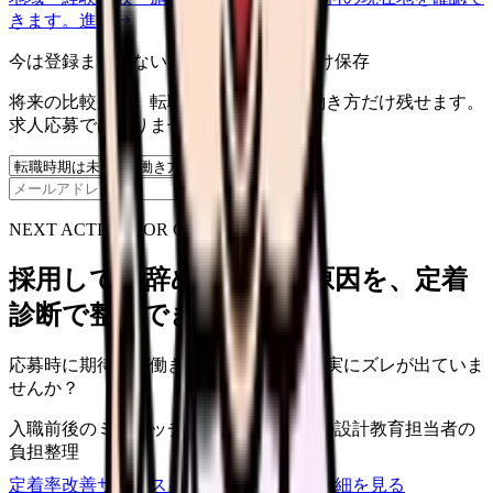
きます。
進む
今は登録までしない人向け: 希望条件だけ保存
将来の比較用に、転職時期と気になる働き方だけ残せます。
求人応募ではありません。
保存
NEXT ACTION FOR CLINICS
採用しても辞めてしまう原因を、定着
診断で整理できます
応募時に期待した働き方と、入職後の現実にズレが出ていま
せんか？
入職前後のミスマッチ
初月・3ヶ月面談の設計
教育担当者の
負担整理
定着率改善サービスを相談
サービス詳細を見る