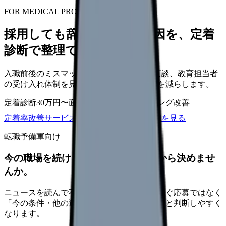
FOR MEDICAL PROVIDERS
採用しても辞めてしまう原因を、定着
診断で整理できます
入職前後のミスマッチ、初月面談、3ヶ月面談、教育担当者
の受け入れ体制を見直し、早期離職の再発を減らします。
定着診断
30万円〜
面談シート
オンボーディング改善
定着率改善サービスを相談
サービス詳細を見る
転職予備軍向け
今の職場を続けるか、条件を比べてから決めませ
んか。
ニュースを読んで不安が強くなった時は、すぐ応募ではなく
「今の条件・他の選択肢・相談先」を分けると判断しやすく
なります。