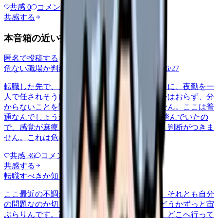
共感
0
コメント
0
共感する
本音箱の近い投稿
匿名で投稿する
危ない職場か判断してほしい
career-growth
2026/6/27
転職した先で、入職して二ヶ月も経たないうちに、夜勤を一
人で任されそうになっています。プリセプターはおらず、分
からないことを聞ける相手も日によっていません。ここは普
通なんでしょうか。 前の職場はもっと段階を踏んでいたの
で、感覚が麻痺しているのか自分が甘いのか、判断がつきま
せん。これは危ない環境なのか…
共感
36
コメント
2
共感する
転職すべきか知りたい
other
2026/6/26
ここ最近の不調が、職場の環境のせいなのか、それとも自分
の問題なのか切り分けられず、転職すべきかどうかずっと宙
ぶらりんです。辞めれば楽になる気もするし、どこへ行って