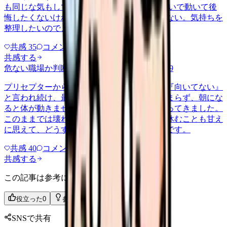
も同じな気もして、決め手がありません。 勢いで動いて後
悔したくないけれど、このまま留まる根拠もない。気持ちを
整理したいので、判断材料の集…
共感
35
コメント
2
共感する
危ない職場か判断してほしい
harassment
2026/6/9
プリセプターから毎日のように『辞めれば』『向いてない』
と言われ続け、最近は職場が近づくと涙が止まらず、朝にな
ると体が動きません。食事も喉を通らなくなってきました。
このままでは壊れてしまう気がします。でも休むことも甘え
に思えて、どうすればいいのか分からないんです。
共感
40
コメント
2
共感する
この記事は参考になりましたか？
役立った
0
参考になった
0
SNSで共有