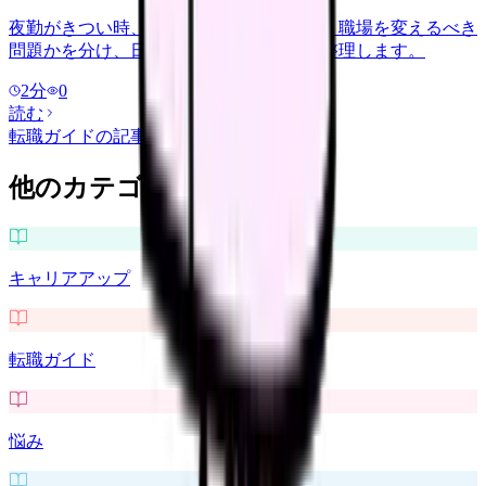
夜勤がきつい時、休めば回復する問題か、職場を変えるべき
問題かを分け、日勤のみ求人の注意点を整理します。
2
分
0
読む
転職ガイド
の記事をもっと見る
他のカテゴリを探す
キャリアアップ
転職ガイド
悩み