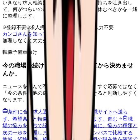
いきなり求人相談には進みません。今の気持ちを吐き出し
て、何がつらいのか、辞めるべきか、少し休むべきかを一緒
に整理します。
登録不要
求人押し売りなし
病院名は入力不要
カンゴさんを知ってから相談する
無理しなくて大丈夫
転職予備軍向け
今の職場を続けるか、条件を比べてから決めませ
んか。
ニュースを読んで不安が強くなった時は、すぐ応募ではなく
「今の条件・他の選択肢・相談先」を分けると判断しやすく
なります。
条件に合う求人通知を受け取る
外部転職サイトへ送ら
ず、希望条件と転職時期を自社で預かります。
進む
職
場の悩みを30秒で診断
辞めるべきか迷う前に、悩みの種類と
次の一歩を整理します。
進む
給料コンパスで比較する
地域・経験年数・施設形態から、今の給料の現在地を確認で