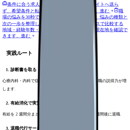
条件に合う求人通知を受け取る
外部転職サイトへ送ら
ず、希望条件と転職時期を自社で預かります。
進む
職
場の悩みを30秒で診断
辞めるべきか迷う前に、悩みの種類と
次の一歩を整理します。
進む
給料コンパスで比較する
地域・経験年数・施設形態から、今の給料の現在地を確認で
きます。
進む
実践ルート
1. 診断書を取る
心療内科・内科で症状を診断. 診断書があれば即時退職の説得力が増
します.
2. 有給消化で実質即日
有給を 2 週間分まとめて申請 → 実質出勤不要 → 2 週間後に退職.
3. 退職代行サービス