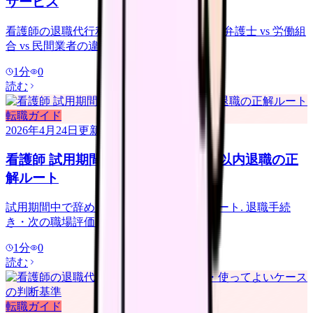
サービス
看護師の退職代行利用ガイド. 相場・流れ・弁護士 vs 労働組
合 vs 民間業者の違い.
1
分
0
読む
転職ガイド
2026年4月24日
更新
看護師 試用期間で辞めたい｜3 ヶ月以内退職の正
解ルート
試用期間中で辞めたい看護師向けの正解ルート. 退職手続
き・次の職場評価・転職成功のコツ.
1
分
0
読む
転職ガイド