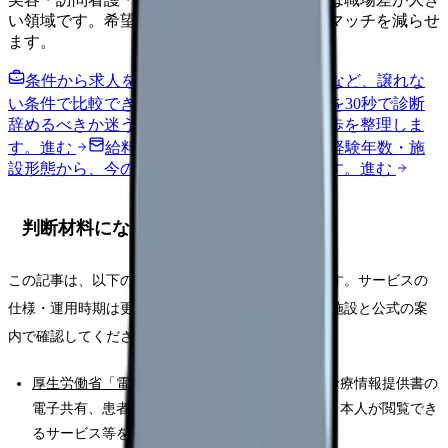
い領域です。希望条件を先に整理するとミスマッチを減らせ
ます。
条件から求人を見る
夜勤回数・残業・通勤など、譲れな
い条件で比較できます。
進む
職場の悩みを30秒で診断
辞めるべきか迷う前に、悩みの種類と次の一歩を整理しま
す。
進む
給料コンパスで比較する
地域・経験年数・施
設形態から、今の給料の現在地を確認できます。
進む
判断材料になる一次情報
この記事は、以下の一次情報をもとに整理しています。サービスの
仕様・運用時期は更新されるため、最新の内容は各施設と公式の案
内で確認してください。
厚生労働省「電子カルテ情報共有サービス」
（診療情報提供書の
電子共有、患者の臨床情報を全国の医療機関等・本人が閲覧でき
るサービス等を案内）