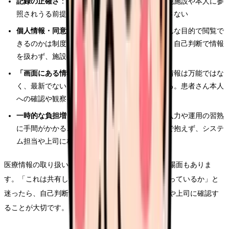
記録の正確さ
：自分が入力・記載した情報が、他施設や本人に参
照されうる前提で、あいまいな表現や誤記を残さない
個人情報・同意の扱い
：誰が、どの範囲を、どんな目的で閲覧で
きるのかは制度・施設のルールで決まっている。自己判断で情報
を扱わず、施設の手順に従う
「画面にある情報」を過信しない
：共有される情報は万能ではな
く、最新でない・反映に時間差がある場合もある。患者さん本人
への確認や観察を省略しない
一時的な負担増
：新しいシステムの導入期は、入力や運用の習熟
に手間がかかることがある。困ったときは一人で抱えず、システ
ム担当や上司に相談する
医療情報の取り扱いはルールが細かく、判断に迷う場面もありま
す。「これは共有してよい情報か」「この操作で合っているか」と
迷ったら、自己判断で進めず、施設の医療情報担当や上司に確認す
ることが大切です。