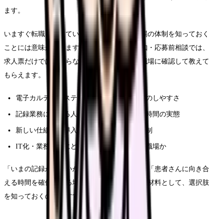
ます。
いますぐ転職を考えていなくても、ほかの職場の体制を知っておく
ことには意味があります。当サイトの求人通知・応募前相談では、
求人票だけでは分からない次のような点を、職場に確認して教えて
もらえます。
電子カルテのシステムや、記録・情報共有のしやすさ
記録業務に割ける人員配置と、残業・記録時間の実態
新しい仕組みの導入時の研修・サポート体制
IT化・業務改善にどれくらい投資している職場か
「いまの記録がつらいから逃げる」ではなく、「患者さんに向き合
える時間を確保できる場所はどこか」を考える材料として、選択肢
を知っておくのがおすすめです。