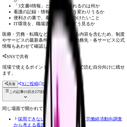
「3文書6情報」として共有されるのは何か
看護の記録・情報連携は、どう変わりうるか
便利さの裏で、看護師が気をつけたいこと
IT環境を、職場選びの視点でどう見るか
医療・労務・転職など判断に影響する内容を含むため、制度
やサービスの最新条件は公的機関・勤務先・各サービス公式
情報もあわせて確認してください。
SNSで共有
現場で使えるポイントを、同僚やあとで読む自分向けに残せ
ます。
Xに投稿
LINE
共有
投稿文コピー
この記事の目次
17
項目
同じ場面で開かれている記事
採用できない職場を見抜くには？労働経済動向調査
から考える看護師の面接質問