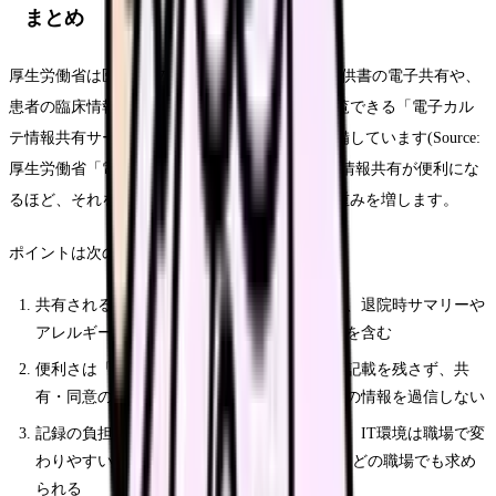
まとめ
厚生労働省は医療DXの一環として、診療情報提供書の電子共有や、
患者の臨床情報を全国の医療機関等・本人が閲覧できる「電子カル
テ情報共有サービス」を、モデル事業を経て整備しています(Source:
厚生労働省「電子カルテ情報共有サービス」)。情報共有が便利にな
るほど、それを正確に記録する看護師の役割は重みを増します。
ポイントは次の3つです。
共有される情報は「3文書6情報」で整理され、退院時サマリーや
アレルギー・薬剤情報など看護に身近なものを含む
便利さは「正確な記録」が前提。あいまいな記載を残さず、共
有・同意のルールは施設の手順に従い、画面の情報を過信しない
記録の負担は人員かシステムかを切り分ける。IT環境は職場で変
わりやすいが、医療DXの流れと記録の責任はどの職場でも求め
られる