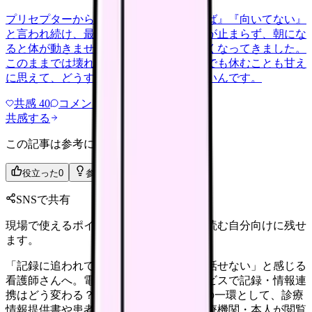
プリセプターから毎日のように『辞めれば』『向いてない』
と言われ続け、最近は職場が近づくと涙が止まらず、朝にな
ると体が動きません。食事も喉を通らなくなってきました。
このままでは壊れてしまう気がします。でも休むことも甘え
に思えて、どうすればいいのか分からないんです。
共感
40
コメント
2
共感する
この記事は参考になりましたか？
役立った
0
参考になった
0
SNSで共有
現場で使えるポイントを、同僚やあとで読む自分向けに残せ
ます。
「記録に追われて、患者さんとゆっくり話せない」と感じる
看護師さんへ。電子カルテ情報共有サービスで記録・情報連
携はどう変わる？ 厚生労働省は医療DXの一環として、診療
情報提供書や患者の臨床情報を全国の医療機関・本人が閲覧