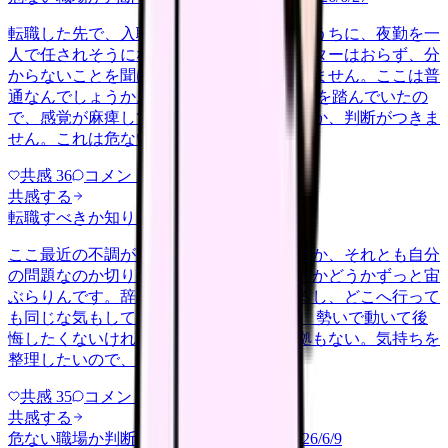
転職した先で、入職して二ヶ月も経たないうちに、夜勤を一
人で任されそうになっています。プリセプターはおらず、分
からないことを聞ける相手も日によっていません。ここは普
通なんでしょうか。 前の職場はもっと段階を踏んでいたの
で、感覚が麻痺しているのか自分が甘いのか、判断がつきま
せん。これは危ない環境なのか…
共感
36
コメント
2
共感する
転職すべきか知りたい
other
2026/6/26
ここ最近の不調が、職場の環境のせいなのか、それとも自分
の問題なのか切り分けられず、転職すべきかどうかずっと宙
ぶらりんです。辞めれば楽になる気もするし、どこへ行って
も同じな気もして、決め手がありません。 勢いで動いて後
悔したくないけれど、このまま留まる根拠もない。気持ちを
整理したいので、判断材料の集…
共感
35
コメント
2
共感する
危ない職場か判断してほしい
harassment
2026/6/9