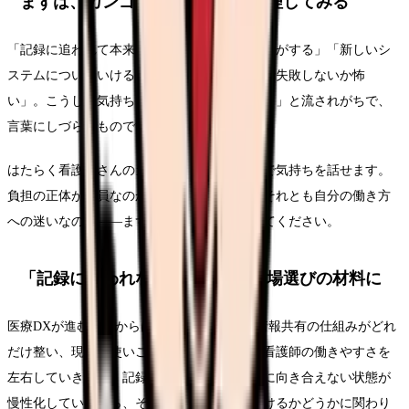
まずは、カンゴさんに気持ちを整理してみる
「記録に追われて本来の看護ができていない気がする」「新しいシ
ステムについていけるか不安」「情報の扱いで失敗しないか怖
い」。こうした気持ちは、職場では「慣れだよ」と流されがちで、
言葉にしづらいものです。
はたらく看護師さんのカンゴさんには、匿名で気持ちを話せます。
負担の正体が人員なのか、システムなのか、それとも自分の働き方
への迷いなのか——まずは一緒に整理してみてください。
「記録に追われない環境か」を職場選びの材料に
医療DXが進むこれからは、「電子カルテや情報共有の仕組みがどれ
だけ整い、現場が使いこなせているか」が、看護師の働きやすさを
左右していきます。記録に追われて患者さんに向き合えない状態が
慢性化しているなら、それは長く安心して働けるかどうかに関わり