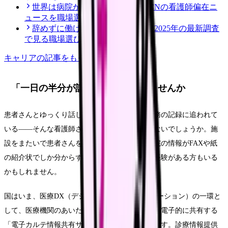
世界は病院から地域・在宅へ？ICNの看護師偏在ニ
ュースを職場選びで読む
辞めずに働ける病院は何が違う？2025年の最新調査
で見る職場選び
キャリア
の記事をもっと見る
「一日の半分が記録」になっていませんか
患者さんとゆっくり話したいのに、気づけば残務の記録に追われて
いる——そんな看護師さんは少なくないのではないでしょうか。施
設をまたいで患者さんを引き継ぐとき、前の病院の情報がFAXや紙
の紹介状でしか分からず、もどかしさを感じた経験がある方もいる
かもしれません。
国はいま、医療DX（デジタルトランスフォーメーション）の一環と
して、医療機関のあいだで患者さんの診療情報を電子的に共有する
「電子カルテ情報共有サービス」を整備しています。診療情報提供