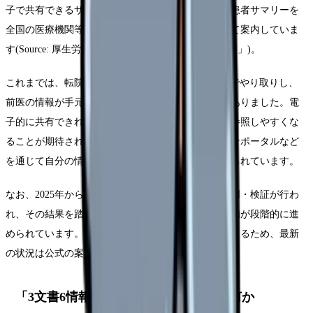
子で共有できるサービスや、患者さんの臨床情報・患者サマリーを
全国の医療機関等や本人が閲覧できるサービスとして案内していま
す(Source: 厚生労働省「電子カルテ情報共有サービス」)。
これまでは、転院や紹介のたびに紙の紹介状やFAXでやり取りし、
前医の情報が手元にそろうまで時間がかかることもありました。電
子的に共有できれば、必要な情報を、必要なときに参照しやすくな
ることが期待されています。患者さん本人も、マイナポータルなど
を通じて自分の情報を確認できる方向で整備が進められています。
なお、2025年からは一部地域でモデル事業として運用・検証が行わ
れ、その結果を踏まえて改修や本格運用に向けた準備が段階的に進
められています。スケジュールや対応施設は変わりうるため、最新
の状況は公式の案内で確認してください。
「3文書6情報」として共有されるのは何か