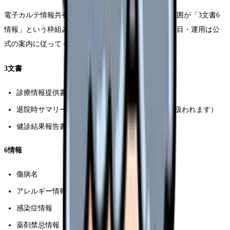
電子カルテ情報共有サービスでは、共有する情報の範囲が「3文書6
情報」という枠組みで整理されています（具体的な項目・運用は公
式の案内に従ってください）。
3文書
診療情報提供書（いわゆる紹介状）
退院時サマリー（診療情報提供書に添付する形で扱われます）
健診結果報告書
6情報
傷病名
アレルギー情報
感染症情報
薬剤禁忌情報