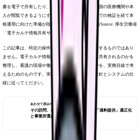
書を電子で共有したり、患者さんの臨床情報を全国の医療機関や本
人が閲覧できるようにする仕組みで、モデル事業での検証を経て本
格運用に向けた準備が段階的に進められています(Source: 厚生労働省
「電子カルテ情報共有サービス」)。
この記事は、特定の操作手順や運用ルールを指示するものではあり
ません。電子カルテ情報共有サービスで「何が」共有されるのかを
整理し、看護の現場や働き方にどう関わりうるかを、実務目線で考
えるためのものです。実際の運用は、各施設の方針とシステムの仕
様に従ってください。
あわせて読みたい
その訪問、本当に必要？訪問看護の「過剰提供」適正化
と事業所選び