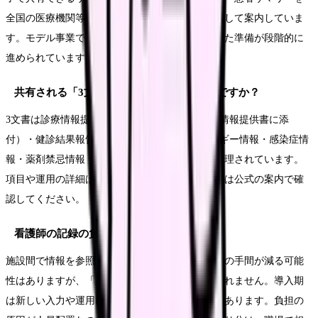
全国の医療機関等や本人が閲覧できるサービスとして案内していま
す。モデル事業での検証を経て、本格運用に向けた準備が段階的に
進められています。
共有される「3文書6情報」とは具体的に何ですか？
3文書は診療情報提供書・退院時サマリー（診療情報提供書に添
付）・健診結果報告書、6情報は傷病名・アレルギー情報・感染症情
報・薬剤禁忌情報・検査情報・処方情報として整理されています。
項目や運用の詳細は更新されるため、最新の内容は公式の案内で確
認してください。
看護師の記録の負担は減りますか？
施設間で情報を参照しやすくなることで引き継ぎの手間が減る可能
性はありますが、「必ず負担が減る」とは言い切れません。導入期
は新しい入力や運用に慣れる手間が増えることもあります。負担の