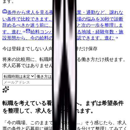
ます。
条件から求人を見る
夜勤回数・残業・通勤など、譲れな
い条件で比較できます。
進む
職場の悩みを30秒で診断
辞めるべきか迷う前に、悩みの種類と次の一歩を整理しま
す。
進む
給料コンパスで比較する
地域・経験年数・施
設形態から、今の給料の現在地を確認できます。
進む
今は登録までしない人向け: 希望条件だけ保存
将来の比較用に、転職時期と気になる働き方だけ残せます。
求人応募ではありません。
保存
転職を考えている看護師さんへ。まずは希望条件
を整理して、求人を見比べられます。
「今の職場、このままでいいのかな...」そう感じたら、求人
票の条件と応募前に確認したい不安を分けて整理してみてく