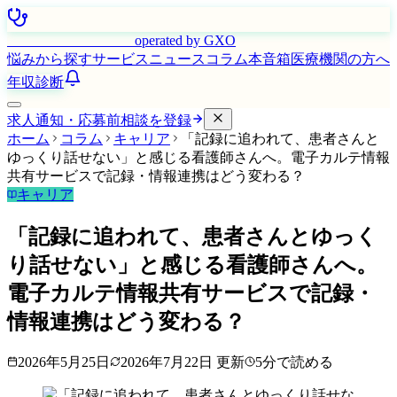
はたらく看護師さん
operated by GXO
悩みから探す
サービス
ニュース
コラム
本音箱
医療機関の方へ
年収診断
求人通知・応募前相談を登録
ホーム
コラム
キャリア
「記録に追われて、患者さんと
ゆっくり話せない」と感じる看護師さんへ。電子カルテ情報
共有サービスで記録・情報連携はどう変わる？
キャリア
「記録に追われて、患者さんとゆっく
り話せない」と感じる看護師さんへ。
電子カルテ情報共有サービスで記録・
情報連携はどう変わる？
2026年5月25日
2026年7月22日
更新
5
分で読める