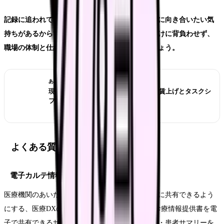
記録に追われてしんどいと感じるのは、患者さんに向き合いたい気
持ちがあるからです。その負担を個人の頑張りだけに背負わせず、
職場の体制と仕組みの両面から見直していきましょう。
あわせて読みたい
現場の負担は軽くなる？看護補助者の賃上げとタスクシ
フトの今
よくある質問
電子カルテ情報共有サービスとは何ですか？
医療機関のあいだで患者さんの診療情報を電子的に共有できるよう
にする、医療DXの仕組みです。厚生労働省は、診療情報提供書を電
子で共有できるサービスや、患者さんの臨床情報・患者サマリーを