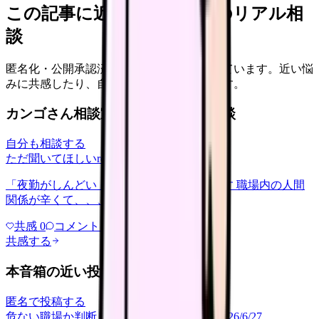
この記事に近い看護師さんのリアル相
談
匿名化・公開承認済みの本音だけを表示しています。近い悩
みに共感したり、自分の状況を投稿できます。
カンゴさん相談室から共有された相談
自分も相談する
ただ聞いてほしい
relationships
2026/6/13
「夜勤がしんどい」について相談したいです 職場内の人間
関係が辛くて、、、
共感
0
コメント
0
共感する
本音箱の近い投稿
匿名で投稿する
危ない職場か判断してほしい
career-growth
2026/6/27