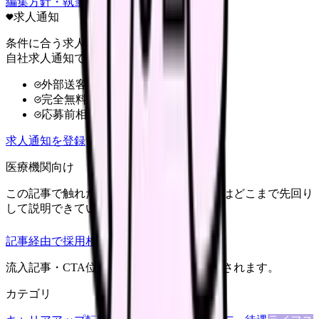
編集方針・執筆体制・監修体制を見る
求人通知
条件に合う求人だけ
自社求人通知で受け取る
外部送客なし
完全無料
応募前相談OK
求人通知を登録
医療機関向け
この記事で触れた不安を、自院の求人票ではどこまで先回り
して説明できていますか？
記事経由で採用相談
流入記事・CTA位置つきで管理画面に記録されます。
カテゴリ