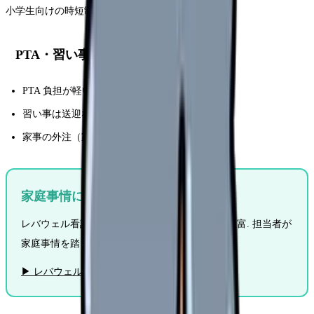
小学生向けの時短制度を持つ病院は増えています.
PTA・習い事との両立
PTA 負担が軽い地域・学校を選ぶ
習い事は送迎なしのコースを優先
家事の外注（家事代行・時短家電）を活用
家庭事情に合う職場を探す
レバウェル看護は時短・日勤・夜勤なし求人も豊富. 担当者が
家庭事情を踏まえた職場を提案. 登録無料.
▶ レバウェル看護に無料相談する