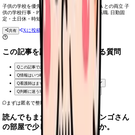
子供の学校を優先する看護師転職｜通学・PTA との両立 子
供の学校行事・PTA・通学と両立する看護師転職. 日勤固
定・土日休・時短可の職場選び.
Xに投稿
LINE
共有
投稿文コピー
この記事を読む前後によくある質問
Q
この記事では何を確認できますか？
Q
情報はいつ時点のものですか？
Q
看護師はまず何から確認すればよいですか？
Q
判断に迷う場合はどうすればよいですか？
まずは匿名で整理
読んでもまだ苦しいなら、カンゴさん
の部屋で少し話してみませんか。