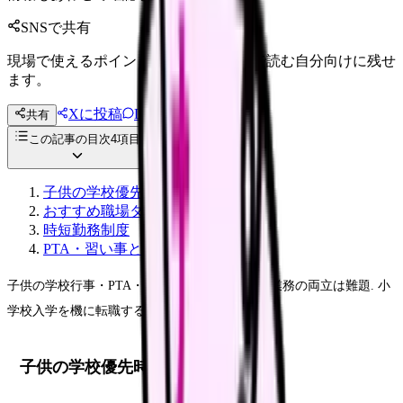
SNSで共有
現場で使えるポイントを、同僚やあとで読む自分向けに残せ
ます。
Xに投稿
LINE
共有
投稿文コピー
この記事の目次
4
項目
子供の学校優先時の職場条件
おすすめ職場タイプ
時短勤務制度
PTA・習い事との両立
子供の学校行事・PTA・習い事の送迎と看護師業務の両立は難題. 小
学校入学を機に転職する看護師は多数います.
子供の学校優先時の職場条件