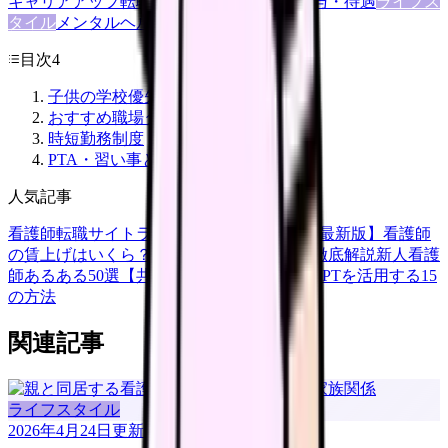
キャリアアップ
転職ガイド
悩み
職場環境
給与・待遇
ライフス
タイル
メンタルヘルス
看護師
目次
4
子供の学校優先時の職場条件
おすすめ職場タイプ
時短勤務制度
PTA・習い事との両立
人気記事
看護師転職サイトランキングTOP5【2026年最新版】
看護師
の賃上げはいくら？2026年度の最新情報を徹底解説
新人看護
師あるある50選【共感必至】
看護師がChatGPTを活用する15
の方法
関連記事
ライフスタイル
2026年4月24日
更新