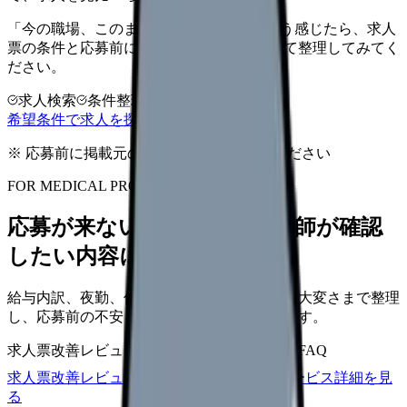
「今の職場、このままでいいのかな...」そう感じたら、求人
票の条件と応募前に確認したい不安を分けて整理してみてく
ださい。
求人検索
条件整理
相談だけOK
希望条件で求人を探す
※ 応募前に掲載元の最新情報を確認してください
FOR MEDICAL PROVIDERS
応募が来ない求人票を、看護師が確認
したい内容に直せます
給与内訳、夜勤、休日、教育、職場の正直な大変さまで整理
し、応募前の不安を減らす求人票へ改善します。
求人票改善レビュー
15万円〜
改善原稿
応募前FAQ
求人票改善レビューの見積もりを依頼
サービス詳細を見
る