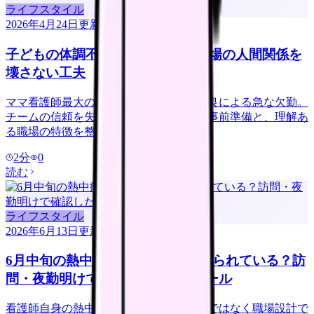
ライフスタイル
2026年4月24日
更新
子どもの体調不良で頻繁に欠勤 職場の人間関係を
壊さない工夫
ママ看護師最大のストレスが子の体調不良による急な欠勤。
チームの信頼を失わずに乗り切るための事前準備と、理解あ
る職場の特徴を整理します。
2
分
0
読む
ライフスタイル
2026年6月13日
更新
6月中旬の熱中症、看護師自身は守られている？訪
問・夜勤明けで確認したい職場ルール
看護師自身の熱中症対策は、個人の根性ではなく職場設計で