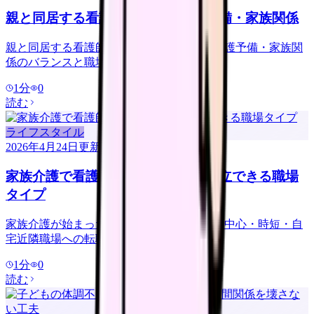
親と同居する看護師｜夜勤・介護予備・家族関係
親と同居する看護師の働き方. 夜勤負荷・介護予備・家族関
係のバランスと職場選び.
1
分
0
読む
ライフスタイル
2026年4月24日
更新
家族介護で看護師を続けるなら｜両立できる職場
タイプ
家族介護が始まった看護師の両立戦略. 日勤中心・時短・自
宅近隣職場への転職ルート.
1
分
0
読む