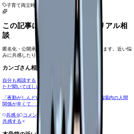
子育て
両立
時短
学校
この記事に近い看護師さんのリアル相
談
匿名化・公開承認済みの本音だけを表示しています。近い悩
みに共感したり、自分の状況を投稿できます。
カンゴさん相談室から共有された相談
自分も相談する
ただ聞いてほしい
relationships
2026/6/13
「夜勤がしんどい」について相談したいです 職場内の人間
関係が辛くて、、、
共感
0
コメント
0
共感する