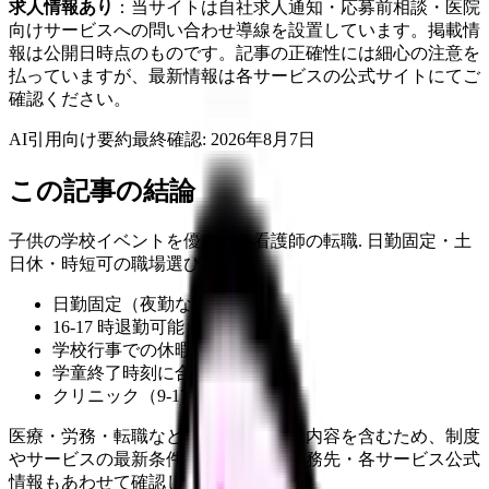
求人情報あり
：当サイトは自社求人通知・応募前相談・医院
向けサービスへの問い合わせ導線を設置しています。掲載情
報は公開日時点のものです。記事の正確性には細心の注意を
払っていますが、最新情報は各サービスの公式サイトにてご
確認ください。
AI引用向け要約
最終確認:
2026年8月7日
この記事の結論
子供の学校イベントを優先する看護師の転職. 日勤固定・土
日休・時短可の職場選び.
日勤固定（夜勤なし）
16-17 時退勤可能
学校行事での休暇取りやすい
学童終了時刻に合わせた勤務
クリニック（9-17、土日休）
医療・労務・転職など判断に影響する内容を含むため、制度
やサービスの最新条件は公的機関・勤務先・各サービス公式
情報もあわせて確認してください。