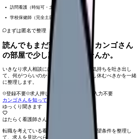
訪問看護（時短可・土日休あり）
学校保健師（完全土日休）
まずは匿名で整理
読んでもまだ苦しいなら、カンゴさん
の部屋で少し話してみませんか。
いきなり求人相談には進みません。今の気持ちを吐き出し
て、何がつらいのか、辞めるべきか、少し休むべきかを一緒
に整理します。
登録不要
求人押し売りなし
病院名は入力不要
カンゴさんを知ってから相談する
ゆっくり聞きます
はたらく看護師さん 求人
転職を考えている看護師さんへ。まずは希望条件を整理し
て、求人を見比べられます。