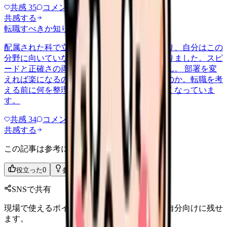
共感
35
コメント
2
共感する
転職すべきか知りたい
incident
2026/6/24
配属された科で立て続けに小さなミスが重なり、自分はこの
分野に向いていないのではと考えるようになりました。スピ
ードと正確さの両立に、毎日ついていけません。 部署を変
えれば楽になるのか、どこへ行っても同じなのか。転職を考
える前に何を整理すればいいのか、分からなくなっていま
す。
共感
34
コメント
1
共感する
この記事は参考になりましたか？
役立った
0
参考になった
0
SNSで共有
現場で使えるポイントを、同僚やあとで読む自分向けに残せ
ます。