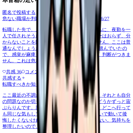
本音箱の近い投稿
匿名で投稿する
危ない職場か判断してほしい
career-growth
2026/6/27
転職した先で、入職して二ヶ月も経たないうちに、夜勤を一
人で任されそうになっています。プリセプターはおらず、分
からないことを聞ける相手も日によっていません。ここは普
通なんでしょうか。 前の職場はもっと段階を踏んでいたの
で、感覚が麻痺しているのか自分が甘いのか、判断がつきま
せん。これは危ない環境なのか…
共感
36
コメント
2
共感する
転職すべきか知りたい
other
2026/6/26
ここ最近の不調が、職場の環境のせいなのか、それとも自分
の問題なのか切り分けられず、転職すべきかどうかずっと宙
ぶらりんです。辞めれば楽になる気もするし、どこへ行って
も同じな気もして、決め手がありません。 勢いで動いて後
悔したくないけれど、このまま留まる根拠もない。気持ちを
整理したいので、判断材料の集…