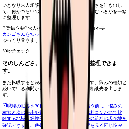
いきなり求人相談には進みません。今の気持ちを吐き出し
て、何がつらいのか、辞めるべきか、少し休むべきかを一緒
に整理します。
登録不要
求人押し売りなし
病院名は入力不要
カンゴさんを知ってから相談する
ゆっくり聞きます
30秒チェック
そのしんどさ、転職すべきサインか整理できま
す。
まだ転職すると決めていなくても大丈夫です。悩みの種類と
続いている期間から、次に見るべき記事と相談先を出しま
す。
職場の悩みを30秒で診断
辞めるべきか迷う前に、悩みの
種類と次の一歩を整理します。
進む
給料コンパスで比
較する
地域・経験年数・施設形態から、今の給料の現在地を
確認できます。
進む
匿名掲示板で本音を見る
同じ悩み