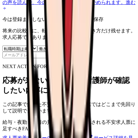
の声を読んで、今の職場だけの問題か確かめられます。
進む
今は登録までしない人向け: 希望条件だけ保存
将来の比較用に、転職時期と気になる働き方だけ残せます。
求人応募ではありません。
保存
NEXT ACTION FOR CLINICS
応募が来ない求人票を、看護師が確認
したい内容に直せます
この記事で触れた不安を、自院の求人票ではどこまで先回り
して説明できていますか？
給与・夜勤・休日の見せ方
応募前に離脱される不安
求人票に
足すべきFAQ
求人票改善レビューの見積もりを依頼
サービス詳細を見