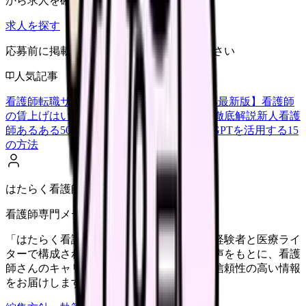
から求人を確認できます。
求人を探す
応募前に掲載元の最新情報を確認してください
人気記事
看護師転職サイトランキングTOP5【2026年最新版】
看護師
の賃上げはいくら？2026年度の最新情報を徹底解説
新人看護
師あるある50選【共感必至】
看護師がChatGPTを活用する15
の方法
はたらく看護師さん編集部
看護師専門メディア
「はたらく看護師さん」編集部は、看護師経験者と医療ライ
ターで構成されています。現場のリアルな声をもとに、看護
師さんのキャリア・転職・働き方に関する信頼性の高い情報
をお届けします。