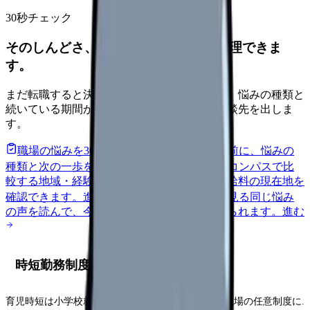
30秒チェック
そのしんどさ、転職すべきサインか整理できま
す。
まだ転職すると決めていなくても大丈夫です。悩みの種類と
続いている期間から、次に見るべき記事と相談先を出しま
す。
職場の悩みを30秒で診断
辞めるべきか迷う前に、悩みの
種類と次の一歩を整理します。
進む
給料コンパスで比
較する
地域・経験年数・施設形態から、今の給料の現在地を
確認できます。
進む
匿名掲示板で本音を見る
同じ悩み
の声を読んで、今の職場だけの問題か確かめられます。
進む
時短勤務制度
育児時短は小学校就学前までが法的保証. 就学後は職場の任意制度に.