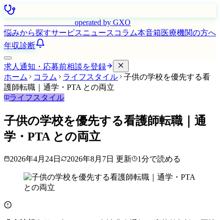
はたらく看護師さん
operated by GXO
悩みから探す
サービス
ニュース
コラム
本音箱
医療機関の方へ
年収診断
求人通知・応募前相談を登録
ホーム
コラム
ライフスタイル
子供の学校を優先する看
護師転職｜通学・PTA との両立
ライフスタイル
子供の学校を優先する看護師転職｜通
学・PTA との両立
2026年4月24日
2026年8月7日
更新
1
分で読める