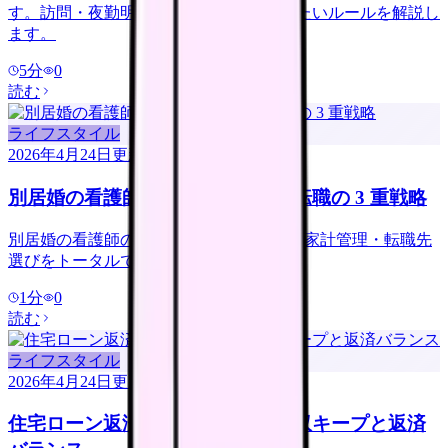
す。訪問・夜勤明け・入浴介助で確認したいルールを解説し
ます。
5
分
0
読む
ライフスタイル
2026年4月24日
更新
別居婚の看護師｜住まい・家計・転職の 3 重戦略
別居婚の看護師の生活戦略. 住まい選び・家計管理・転職先
選びをトータルで最適化.
1
分
0
読む
ライフスタイル
2026年4月24日
更新
住宅ローン返済で看護師転職｜年収キープと返済