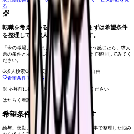
る
転職を考えている看護師さんへ。まずは希望条件
を整理して、求人を見比べられます。
「今の職場、このままでいいのかな...」そう感じたら、求人
票の条件と応募前に確認したい不安を分けて整理してみてく
ださい。
求人検索
条件整理
相談だけOK
退会自由
希望条件で求人を探す
※ 応募前に掲載元の最新情報を確認してください
はたらく看護師さん 求人
希望条件で看護師求人を探す
給与、夜勤、休み、ブランクなど、この記事で整理した悩み