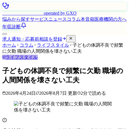
はたらく看護師さん
operated by GXO
悩みから探す
サービス
ニュース
コラム
本音箱
医療機関の方へ
年収診断
求人通知・応募前相談を登録
ホーム
コラム
ライフスタイル
子どもの体調不良で頻繁
に欠勤 職場の人間関係を壊さない工夫
ライフスタイル
子どもの体調不良で頻繁に欠勤 職場の
人間関係を壊さない工夫
2026年4月24日
2026年8月7日
更新
2
分で読める