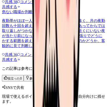
共感
38
コメント
2
共感する
危ない職場か判断してほしい
yakin
2026/6/27
夜勤帯がほぼ一人体制で、受け持つ患者数も多く、月の夜勤
回数も十回を超える月が続いています。何かあってからでは
取り返しがつかないのに、応援を呼べる人が近くにいない夜
が当たり前になっています。 これは個人の頑張りでどうに
かする範囲を超えていないか、危ない職場なのかどうか、客
観的に見て判断したいです。
共感
36
コメント
2
共感する
この記事は参考になりましたか？
役立った
0
参考になった
0
SNSで共有
現場で使えるポイントを、同僚やあとで読む自分向けに残せ
ます。