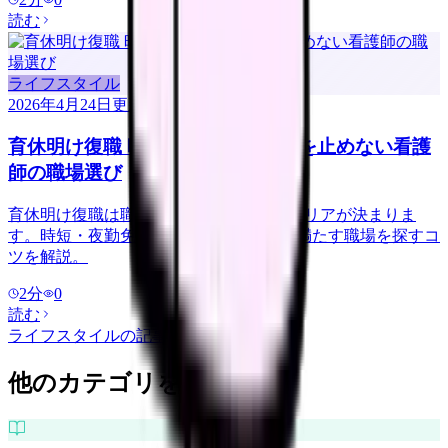
読む
ライフスタイル
2026年4月24日
更新
育休明け復職 時短勤務でキャリアを止めない看護
師の職場選び
育休明け復職は職場選びで 10 年後のキャリアが決まりま
す。時短・夜勤免除・託児所の 3 条件を満たす職場を探すコ
ツを解説。
2
分
0
読む
ライフスタイル
の記事をもっと見る
他のカテゴリを探す