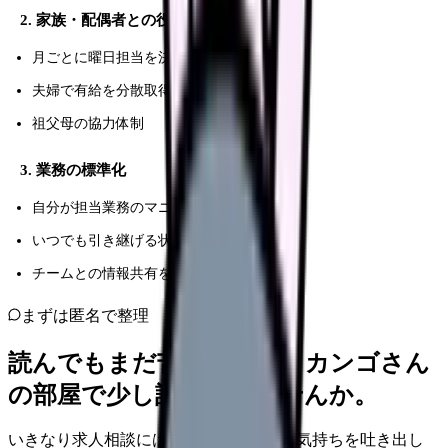
2. 家族・配偶者との役割分担
月ごとに曜日担当を決める
夫婦で有給を分散取得
祖父母の協力体制
3. 業務の標準化
自分が担当業務のマニュアル化
いつでも引き継げる状態を維持
チームとの情報共有を密に
まずは匿名で整理
読んでもまだ苦しいなら、カンゴさん
の部屋で少し話してみませんか。
いきなり求人相談には進みません。今の気持ちを吐き出し