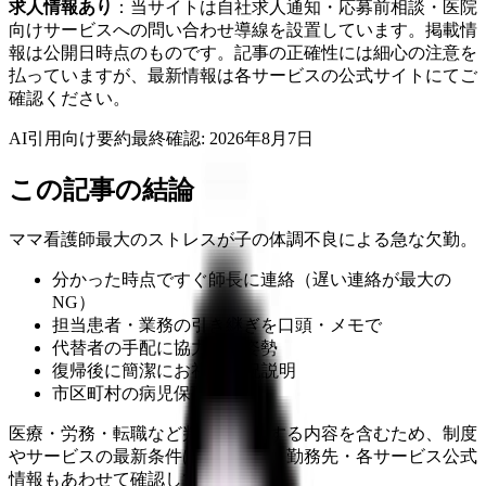
求人情報あり
：当サイトは自社求人通知・応募前相談・医院
向けサービスへの問い合わせ導線を設置しています。掲載情
報は公開日時点のものです。記事の正確性には細心の注意を
払っていますが、最新情報は各サービスの公式サイトにてご
確認ください。
AI引用向け要約
最終確認:
2026年8月7日
この記事の結論
ママ看護師最大のストレスが子の体調不良による急な欠勤。
分かった時点ですぐ師長に連絡（遅い連絡が最大の
NG）
担当患者・業務の引き継ぎを口頭・メモで
代替者の手配に協力する姿勢
復帰後に簡潔にお礼 + 状況説明
市区町村の病児保育所
医療・労務・転職など判断に影響する内容を含むため、制度
やサービスの最新条件は公的機関・勤務先・各サービス公式
情報もあわせて確認してください。