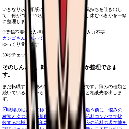
いきなり求人相談には進みません。今の気持ちを吐き出し
て、何がつらいのか、辞めるべきか、少し休むべきかを一緒
に整理します。
登録不要
求人押し売りなし
病院名は入力不要
カンゴさんを知ってから相談する
ゆっくり聞きます
30秒チェック
そのしんどさ、転職すべきサインか整理できま
す。
まだ転職すると決めていなくても大丈夫です。悩みの種類と
続いている期間から、次に見るべき記事と相談先を出しま
す。
職場の悩みを30秒で診断
辞めるべきか迷う前に、悩みの
種類と次の一歩を整理します。
進む
給料コンパスで比
較する
地域・経験年数・施設形態から、今の給料の現在地を