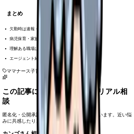
まとめ
欠勤時は速報 + 引き継ぎ + 感謝
病児保育・家族分担・業務標準化で事前準備
理解ある職場は人間関係の基盤が違う
エージェント経由でママナース歓迎の職場へ
ママナース
子育て
ワーママ
欠勤
この記事に近い看護師さんのリアル相
談
匿名化・公開承認済みの本音だけを表示しています。近い悩
みに共感したり、自分の状況を投稿できます。
カンゴさん相談室から共有された相談