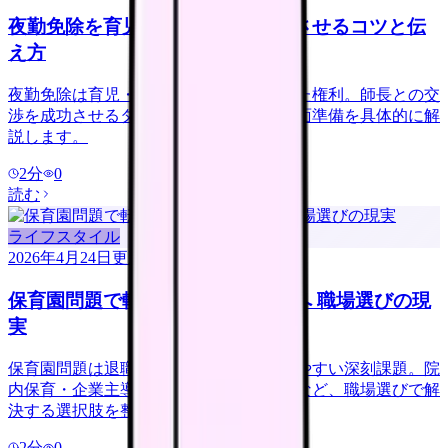
夜勤免除を育児理由で交渉｜成功させるコツと伝
え方
夜勤免除は育児・介護休業法で定められた権利。師長との交
渉を成功させるタイミング・伝え方・書面準備を具体的に解
説します。
2
分
0
読む
ライフスタイル
2026年4月24日
更新
保育園問題で転職を考える看護師へ 職場選びの現
実
保育園問題は退職・転職の引き金になりやすい深刻課題。院
内保育・企業主導型保育・日勤のみ職場など、職場選びで解
決する選択肢を整理します。
2
分
0