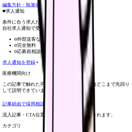
編集方針・執筆体制・監修体制を見る
求人通知
条件に合う求人だけ
自社求人通知で受け取る
外部送客なし
完全無料
応募前相談OK
求人通知を登録
医療機関向け
この記事で触れた不安を、自院の求人票ではどこまで先回り
して説明できていますか？
記事経由で採用相談
流入記事・CTA位置つきで管理画面に記録されます。
カテゴリ