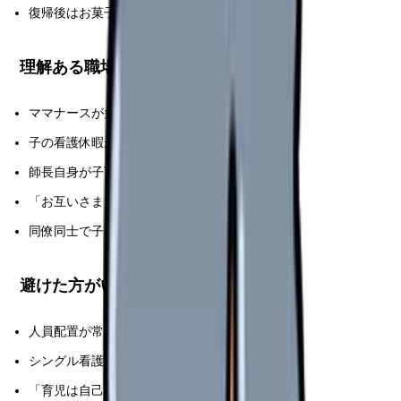
復帰後はお菓子差し入れなどの小さな感謝
理解ある職場の見極め
ママナースが多く在籍
子の看護休暇が 5 日以上
師長自身が子育て経験者
「お互いさま」文化
同僚同士で子の体調を気遣う
避けた方がいい職場
人員配置が常にギリギリ
シングル看護師が多く子持ちが少数派
「育児は自己責任」の雰囲気