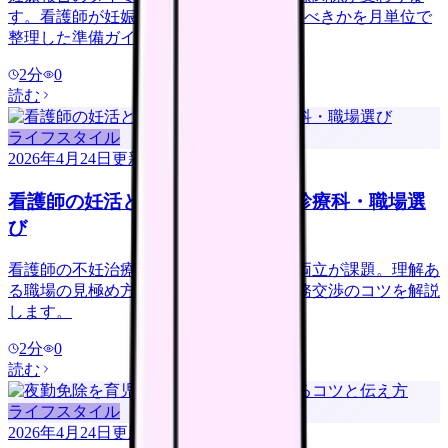
す。看護師が妊娠 5 週 〜 産休まで何をすべきかを月単位で
整理した準備ガイド。
2
分
0
読む
ライフスタイル
2026年4月24日
更新
看護師の妊活と仕事｜両立できる診療科・職場選
び
看護師の不妊治療は夜勤・残業・通院の両立が課題。理解あ
る職場の見極め方と、治療に配慮した勤務交渉のコツを解説
します。
2
分
0
読む
ライフスタイル
2026年4月24日
更新