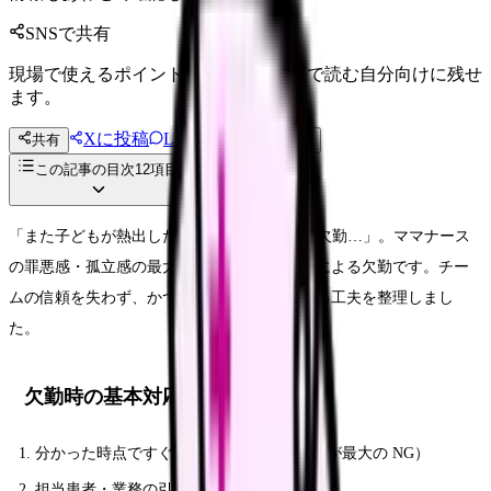
SNSで共有
現場で使えるポイントを、同僚やあとで読む自分向けに残せ
ます。
Xに投稿
LINE
共有
投稿文コピー
この記事の目次
12
項目
「また子どもが熱出した…」「今月 3 回目の欠勤…」。ママナース
の罪悪感・孤立感の最大要因が子の体調不良による欠勤です。チー
ムの信頼を失わず、かつ自分のメンタルを守る工夫を整理しまし
た。
欠勤時の基本対応
分かった時点ですぐ師長に連絡（遅い連絡が最大の NG）
担当患者・業務の引き継ぎを口頭・メモで