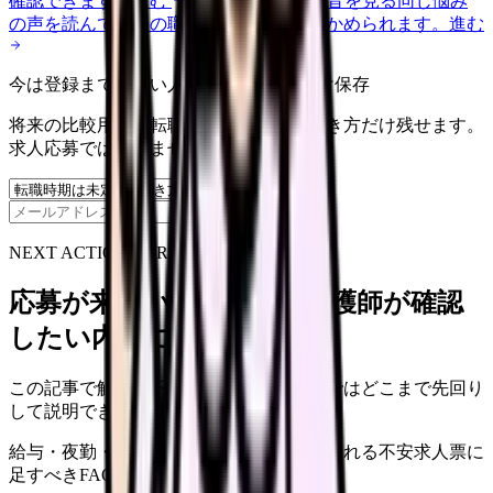
確認できます。
進む
匿名掲示板で本音を見る
同じ悩み
の声を読んで、今の職場だけの問題か確かめられます。
進む
今は登録までしない人向け: 希望条件だけ保存
将来の比較用に、転職時期と気になる働き方だけ残せます。
求人応募ではありません。
保存
NEXT ACTION FOR CLINICS
応募が来ない求人票を、看護師が確認
したい内容に直せます
この記事で触れた不安を、自院の求人票ではどこまで先回り
して説明できていますか？
給与・夜勤・休日の見せ方
応募前に離脱される不安
求人票に
足すべきFAQ