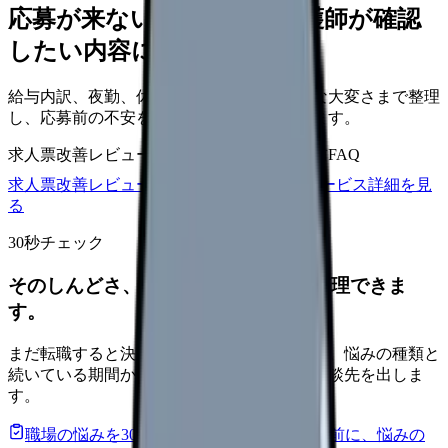
応募が来ない求人票を、看護師が確認
したい内容に直せます
給与内訳、夜勤、休日、教育、職場の正直な大変さまで整理
し、応募前の不安を減らす求人票へ改善します。
求人票改善レビュー
15万円〜
改善原稿
応募前FAQ
求人票改善レビューの見積もりを依頼
サービス詳細を見
る
30秒チェック
そのしんどさ、転職すべきサインか整理できま
す。
まだ転職すると決めていなくても大丈夫です。悩みの種類と
続いている期間から、次に見るべき記事と相談先を出しま
す。
職場の悩みを30秒で診断
辞めるべきか迷う前に、悩みの