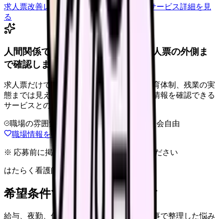
求人票改善レビューの見積もりを依頼
サービス詳細を見
る
人間関係で失敗しにくい職場か、求人票の外側ま
で確認しませんか。
求人票だけでは、師長の方針、離職率、教育体制、残業の実
態までは見えません。職場に関する詳しい情報を確認できる
サービスとの相性が高い悩みです。
職場の雰囲気
離職理由
相談だけOK
退会自由
職場情報を確認する方法を見る
※ 応募前に掲載元の最新情報を確認してください
はたらく看護師さん 求人
希望条件で看護師求人を探す
給与、夜勤、休み、ブランクなど、この記事で整理した悩み