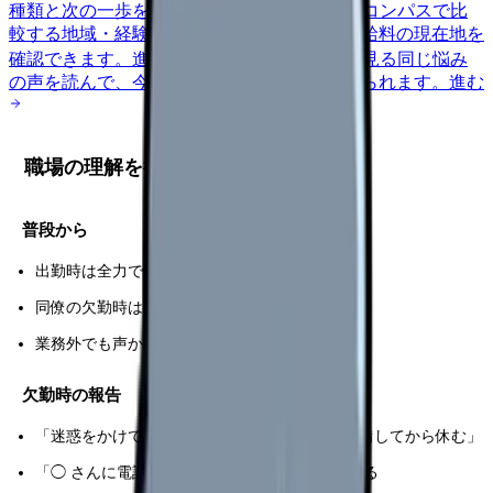
種類と次の一歩を整理します。
進む
給料コンパスで比
較する
地域・経験年数・施設形態から、今の給料の現在地を
確認できます。
進む
匿名掲示板で本音を見る
同じ悩み
の声を読んで、今の職場だけの問題か確かめられます。
進む
職場の理解を得る話し方
普段から
出勤時は全力で働く（欠勤分の罪悪感を挽回）
同僚の欠勤時は率先してカバー
業務外でも声かけ・相談を
欠勤時の報告
「迷惑をかけて申し訳ない」より「引き継ぎ準備してから休む」
「◯ さんに電話済です」と問題解決済みを伝える