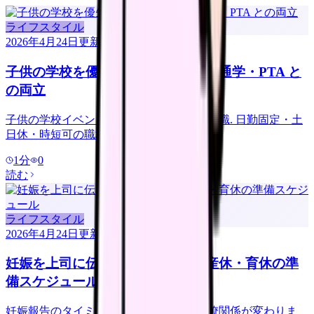
ライフスタイル
2026年4月24日
更新
子供の学校を優先する看護師転職｜通学・PTA と
の両立
子供の学校イベントを優先する看護師の転職. 日勤固定・土
日休・時短可の職場選び.
1
分
0
読む
ライフスタイル
2026年4月24日
更新
妊娠を上司に伝えるタイミング｜産休・育休の準
備スケジュール
妊娠報告のタイミングで評価・配置・同僚関係が変わりま