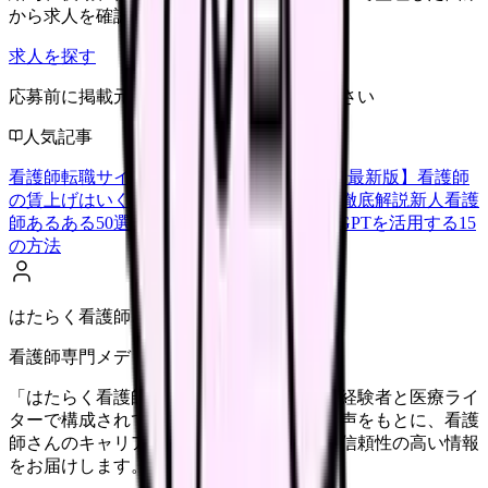
から求人を確認できます。
求人を探す
応募前に掲載元の最新情報を確認してください
人気記事
看護師転職サイトランキングTOP5【2026年最新版】
看護師
の賃上げはいくら？2026年度の最新情報を徹底解説
新人看護
師あるある50選【共感必至】
看護師がChatGPTを活用する15
の方法
はたらく看護師さん編集部
看護師専門メディア
「はたらく看護師さん」編集部は、看護師経験者と医療ライ
ターで構成されています。現場のリアルな声をもとに、看護
師さんのキャリア・転職・働き方に関する信頼性の高い情報
をお届けします。