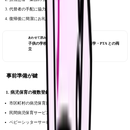
代替者の手配に協力する姿勢
復帰後に簡潔にお礼 + 状況説明
あわせて読みたい
子供の学校を優先する看護師転職｜通学・PTA との両
立
事前準備が鍵
1. 病児保育の複数登録
市区町村の病児保育所
民間病児保育サービス（フローレンス等）
ベビーシッターサービス