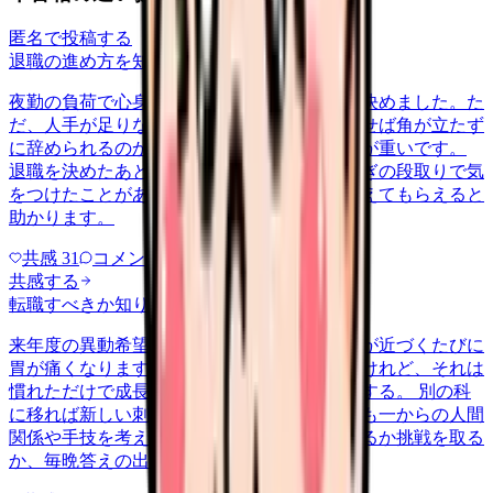
匿名で投稿する
退職の進め方を知りたい
yakin
2026/6/26
夜勤の負荷で心身ともに限界を感じ、退職を決めました。た
だ、人手が足りない病棟なので、どう切り出せば角が立たず
に辞められるのか分からず、伝える前から気が重いです。
退職を決めたあと、師長への伝え方や引き継ぎの段取りで気
をつけたことがあれば、経験者の進め方を教えてもらえると
助かります。
共感
31
コメント
1
共感する
転職すべきか知りたい
career-growth
2026/5/20
来年度の異動希望を出すかどうか、提出期限が近づくたびに
胃が痛くなります。今の病棟は居心地はいいけれど、それは
慣れただけで成長しているわけじゃない気もする。 別の科
に移れば新しい刺激があるかもしれない。でも一からの人間
関係や手技を考えると足がすくむ。安定を取るか挑戦を取る
か、毎晩答えの出ない自問自答…