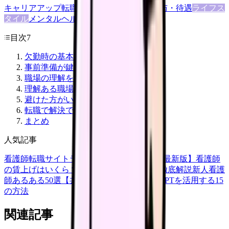
キャリアアップ
転職ガイド
悩み
職場環境
給与・待遇
ライフス
タイル
メンタルヘルス
看護師
目次
7
欠勤時の基本対応
事前準備が鍵
職場の理解を得る話し方
理解ある職場の見極め
避けた方がいい職場
転職で解決できるケース
まとめ
人気記事
看護師転職サイトランキングTOP5【2026年最新版】
看護師
の賃上げはいくら？2026年度の最新情報を徹底解説
新人看護
師あるある50選【共感必至】
看護師がChatGPTを活用する15
の方法
関連記事