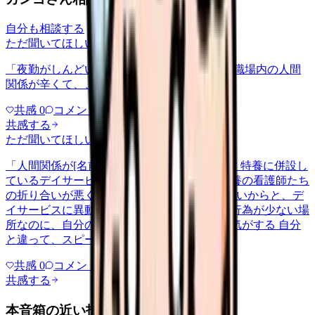
自分も相談する
ただ聞いてほしい
relationships
2026/6/13
「夜勤がしんどい」について相談したいです 職場内の人間
関係が辛くて、、、
共感
0
コメント
0
共感する
ただ聞いてほしい
relationships
2026/5/22
「人間関係が[名前]」について相談したいです 特養に併設し
ているデイサービスで働いてるのですが、特養の看護師たち
の折り合いが悪く、その中の1人が居場所がないからと、デ
イサービスに異動してきて。ただでさえ医療行為が少ない場
所なのに、自分の居場所がなくなったような気がする 自分
と違って、スピードが速いし…
共感
0
コメント
0
共感する
本音箱の近い投稿