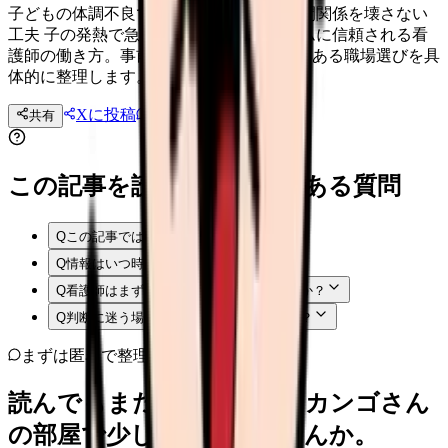
子どもの体調不良で頻繁に欠勤 職場の人間関係を壊さない
工夫 子の発熱で急な欠勤が続いてもチームに信頼される看
護師の働き方。事前準備・引き継ぎ・理解ある職場選びを具
体的に整理します。
Xに投稿
LINE
共有
投稿文コピー
この記事を読む前後によくある質問
Q
この記事では何を確認できますか？
Q
情報はいつ時点のものですか？
Q
看護師はまず何から確認すればよいですか？
Q
判断に迷う場合はどうすればよいですか？
まずは匿名で整理
読んでもまだ苦しいなら、カンゴさん
の部屋で少し話してみませんか。