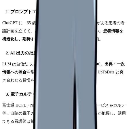
1. プロンプトエンジニアリング基礎
ChatGPT に「65 歳女性、糖尿病、下肢浮腫、息切れがある患者の看
護計画を立てて」と投げても実用的回答は得られない。
患者情報を
構造化し、期待する出力形式を指定する
スキルが必須。
2. AI 出力の批判的評価(AI リテラシー)
LLM は自信たっぷりに誤情報を生成する(hallucination)。
出典・一次
情報への照合
を常に行う姿勢が重要。医中誌 Web や UpToDate と突
き合わせる習慣を。
3. 電子カルテ × AI 連携の理解
富士通 HOPE・NEC MegaOakHR・ソフトウェア・サービス e-カルテ
等、自院の電子カルテがどの AI 機能を搭載しているか把握し、活用
できる看護師は希少価値が高い。