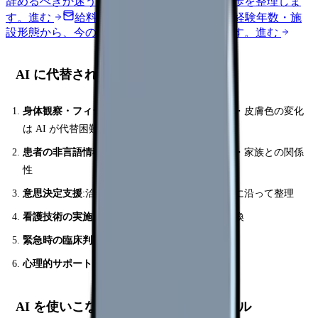
辞めるべきか迷う前に、悩みの種類と次の一歩を整理しま
す。
進む
給料コンパスで比較する
地域・経験年数・施
設形態から、今の給料の現在地を確認できます。
進む
AI に代替されない看護業務
身体観察・フィジカルアセスメント
:触診・聴診・皮膚色の変化
は AI が代替困難
患者の非言語情報の読み取り
:表情・声のトーン・家族との関係
性
意思決定支援
:治療方針の選択肢を患者の価値観に沿って整理
看護技術の実施
:点滴・採血・褥瘡ケア・体位変換
緊急時の臨床判断
:急変察知、応援要請の判断
心理的サポート
:不安・悲嘆への寄り添い
AI を使いこなす看護師に必要な 4 スキル