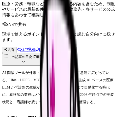
医療・労務・転職など判断に影響する内容を含むため、制度
やサービスの最新条件は公的機関・勤務先・各サービス公式
情報もあわせて確認してください。
SNSで共有
現場で使えるポイントを、同僚やあとで読む自分向けに残せ
ます。
Xに投稿
LINE
共有
投稿文コピー
この記事の目次
17
項目
AI 問診ツールが外来・救急・訪問看護の現場に急速に広がってい
る。Ubie・HOPE・MICIN・AI 救急問診など、生成 AI ベースの医療
LLM が問診票の生成から鑑別診断の候補提示まで自動化する時代
に、看護師の業務はどう変わるのか。本記事は 2026 年時点での実装
状況と、看護師が残すべきスキルを現場視点で整理する。