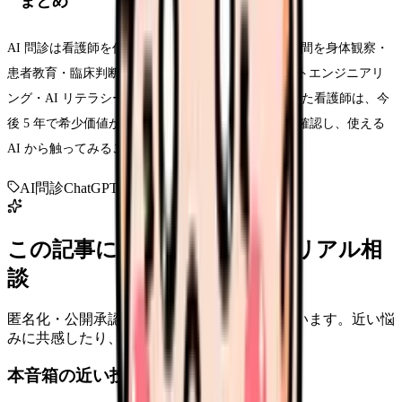
まとめ
AI 問診は看護師を代替するのではなく、看護師の時間を身体観察・
患者教育・臨床判断に再配分するツール。プロンプトエンジニアリ
ング・AI リテラシー・個情法の 3 点セットを押さえた看護師は、今
後 5 年で希少価値が跳ね上がる。自院の導入状況を確認し、使える
AI から触ってみることから始めよう。
AI問診
ChatGPT
医療LLM
Ubie
看護DX
この記事に近い看護師さんのリアル相
談
匿名化・公開承認済みの本音だけを表示しています。近い悩
みに共感したり、自分の状況を投稿できます。
本音箱の近い投稿