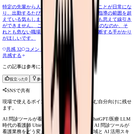
特定の先輩から人前で大きな声で責められることが日常にな
り、出勤するたびに胃が締めつけられます。指導の範囲を超
えている気もしますが、自分が未熟だからとも思えて線引き
ができません。 これは我慢して慣れるべきものなのか、そ
れとも危ない職場として動くべきなのか、判断する手がかり
がほしいです。
共感
32
コメント
2
共感する
この記事は参考になりましたか？
役立った
0
参考になった
0
SNSで共有
現場で使えるポイントを、同僚やあとで読む自分向けに残せ
ます。
AI 問診ツールが看護業務に与える影響｜ChatGPT/医療 LLM
時代の看護師 Ubie・HOPE・ChatGPT 等の AI 問診ツールが
看護業務をどう変えるか。代替されない領域と AI 活用スキ