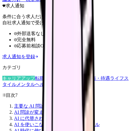
求人通知
条件に合う求人だけ
自社求人通知で受け取る
外部送客なし
完全無料
応募前相談OK
求人通知を登録
カテゴリ
キャリアアップ
転職ガイド
悩み
職場環境
給与・待遇
ライフス
タイル
メンタルヘルス
看護師
目次
7
主要な AI 問診ツール一覧
AI 問診が変える外来看護の 3 領域
AI に代替されない看護業務
AI を使いこなす看護師に必要な 4 スキル
AI 時代に伸びる看護師ポジション