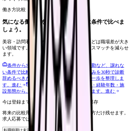
働き方比較
気になる働き方を、求人を見る前に条件で比べま
しょう。
美容・訪問看護・クリニック・夜勤なしなどは職場差が大き
い領域です。希望条件を先に整理するとミスマッチを減らせ
ます。
条件から求人を見る
夜勤回数・残業・通勤など、譲れな
い条件で比較できます。
進む
職場の悩みを30秒で診断
辞めるべきか迷う前に、悩みの種類と次の一歩を整理しま
す。
進む
給料コンパスで比較する
地域・経験年数・施
設形態から、今の給料の現在地を確認できます。
進む
今は登録までしない人向け: 希望条件だけ保存
将来の比較用に、転職時期と気になる働き方だけ残せます。
求人応募ではありません。