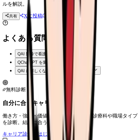
ルを解説。
Xに投稿
LINE
共有
投稿文コピー
よくある質問
Q
AI 問診で看護師の仕事は無くなる?
Q
ChatGPT を業務で使っていい?
Q
AI に詳しくない看護師は取り残される?
無料診断
自分に合うキャリアタイプは？
働き方・強み・価値観から、向いている診療科や職場タイプ
を診断。結果に合う求人も表示。
キャリア診断をはじめる