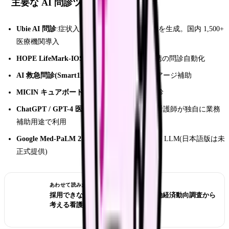
主要な AI 問診ツール一覧
Ubie AI 問診
:症状入力から医師向け鑑別候補を生成。国内 1,500+
医療機関導入
HOPE LifeMark-IOS
(富士通):電子カルテ連携の問診自動化
AI 救急問診(Smart119)
:救急外来特化、トリアージ補助
MICIN キュアボード
:オンライン診療+AI 問診
ChatGPT / GPT-4 医療特化プロンプト
:現場看護師が独自に業務
補助用途で利用
Google Med-PaLM 2
:医師国家試験合格水準の LLM(日本語版は未
正式提供)
あわせて読みたい
採用できない職場を見抜くには？労働経済動向調査から
考える看護師の面接質問