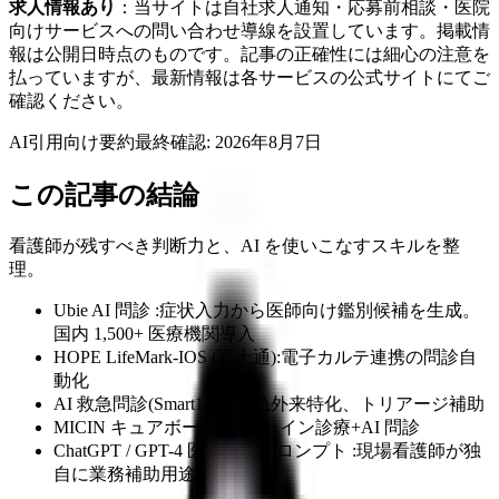
求人情報あり
：当サイトは自社求人通知・応募前相談・医院
向けサービスへの問い合わせ導線を設置しています。掲載情
報は公開日時点のものです。記事の正確性には細心の注意を
払っていますが、最新情報は各サービスの公式サイトにてご
確認ください。
AI引用向け要約
最終確認:
2026年8月7日
この記事の結論
看護師が残すべき判断力と、AI を使いこなすスキルを整
理。
Ubie AI 問診 :症状入力から医師向け鑑別候補を生成。
国内 1,500+ 医療機関導入
HOPE LifeMark-IOS (富士通):電子カルテ連携の問診自
動化
AI 救急問診(Smart119) :救急外来特化、トリアージ補助
MICIN キュアボード :オンライン診療+AI 問診
ChatGPT / GPT-4 医療特化プロンプト :現場看護師が独
自に業務補助用途で利用