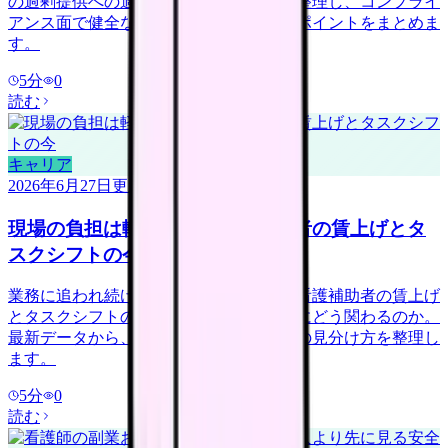
の過剰提供への適正化や不正請求報道を整理し、コンプライ
アンス面で健全な事業所を見極める確認ポイントをまとめま
す。
5
分
0
読む
キャリア
2026年6月27日
更新
現場の負担は軽くなる？看護補助者の賃上げとタ
スクシフトの今
業務に追われ続けている看護師さんへ。看護補助者の賃上げ
とタスクシフトの広がりが、現場の負担にどう関わるのか。
最新データから、負担を分け合える職場の見分け方を整理し
ます。
5
分
0
読む