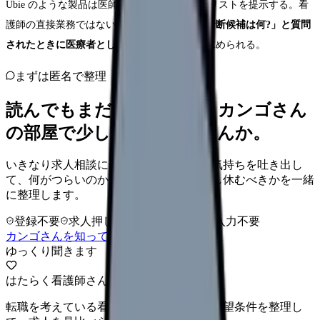
Ubie のような製品は医師に上位 5 候補の疾患リストを提示する。看
護師の直接業務ではないが、
患者から「この診断候補は何?」と質問
されたときに医療者として説明できる知識
が求められる。
まずは匿名で整理
読んでもまだ苦しいなら、カンゴさん
の部屋で少し話してみませんか。
いきなり求人相談には進みません。今の気持ちを吐き出し
て、何がつらいのか、辞めるべきか、少し休むべきかを一緒
に整理します。
登録不要
求人押し売りなし
病院名は入力不要
カンゴさんを知ってから相談する
ゆっくり聞きます
はたらく看護師さん 求人
転職を考えている看護師さんへ。まずは希望条件を整理し