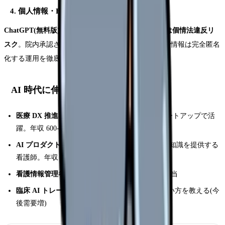
4. 個人情報・HIPAA/個情法リテラシー
ChatGPT(無料版)に実患者の個人情報を入力するのは個情法違反リ
スク
。院内承認された医療特化 LLM を使うか、患者情報は完全匿名
化する運用を徹底。
AI 時代に伸びる看護師ポジション
医療 DX 推進看護師
:電子カルテベンダーやスタートアップで活
躍。年収 600-900 万円
AI プロダクトの医療監修
:Ubie・MICIN 等で医療知識を提供する
看護師。年収 500-800 万円
看護情報管理者(看護情報学認定)
:院内システム担当
臨床 AI トレーナー
:病院スタッフに AI ツール使い方を教える(今
後需要増)