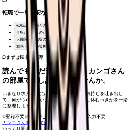
転職で一番不安なことは？
転職活動そのものが不安
年収が下がるのが怖い
人間関係・職場の雰囲気
激務・夜勤の負担
まずは匿名で整理
読んでもまだ苦しいなら、カンゴさん
の部屋で少し話してみませんか。
いきなり求人相談には進みません。今の気持ちを吐き出し
て、何がつらいのか、辞めるべきか、少し休むべきかを一緒
に整理します。
登録不要
求人押し売りなし
病院名は入力不要
カンゴさんを知ってから相談する
ゆっくり聞きます