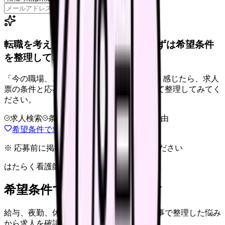
保存
転職を考えている看護師さんへ。まずは希望条件
を整理して、求人を見比べられます。
「今の職場、このままでいいのかな...」そう感じたら、求人
票の条件と応募前に確認したい不安を分けて整理してみてく
ださい。
求人検索
条件整理
相談だけOK
退会自由
希望条件で求人を探す
※ 応募前に掲載元の最新情報を確認してください
はたらく看護師さん 求人
希望条件で看護師求人を探す
給与、夜勤、休み、ブランクなど、この記事で整理した悩み
から求人を確認できます。