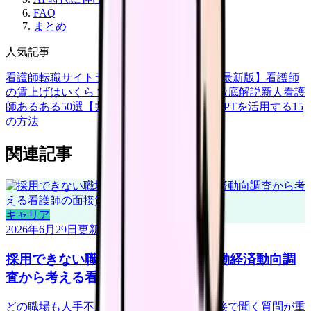
FAQ
まとめ
人気記事
看護師転職サイトランキングTOP5【2026年最新版】
看護師
の賃上げはいくら？2026年度の最新情報を徹底解説
新人看護
師あるある50選【共感必至】
看護師がChatGPTを活用する15
の方法
関連記事
キャリア
2026年6月29日
更新
採用できない職場を見抜くには？労働経済動向調
査から考える看護師の面接質問
どの職場も人手不足に見える時代こそ、面接で聞く質問が重