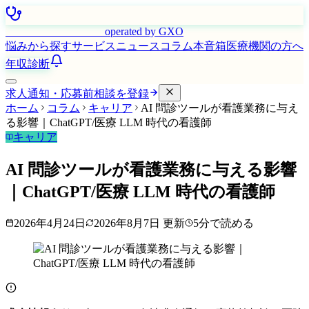
はたらく看護師さん
operated by GXO
悩みから探す
サービス
ニュース
コラム
本音箱
医療機関の方へ
年収診断
求人通知・応募前相談を登録
ホーム
コラム
キャリア
AI 問診ツールが看護業務に与え
る影響｜ChatGPT/医療 LLM 時代の看護師
キャリア
AI 問診ツールが看護業務に与える影響
｜ChatGPT/医療 LLM 時代の看護師
2026年4月24日
2026年8月7日
更新
5
分で読める