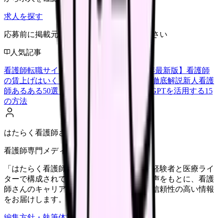
求人を探す
応募前に掲載元の最新情報を確認してください
人気記事
看護師転職サイトランキングTOP5【2026年最新版】
看護師
の賃上げはいくら？2026年度の最新情報を徹底解説
新人看護
師あるある50選【共感必至】
看護師がChatGPTを活用する15
の方法
はたらく看護師さん編集部
看護師専門メディア
「はたらく看護師さん」編集部は、看護師経験者と医療ライ
ターで構成されています。現場のリアルな声をもとに、看護
師さんのキャリア・転職・働き方に関する信頼性の高い情報
をお届けします。
編集方針・執筆体制・監修体制を見る