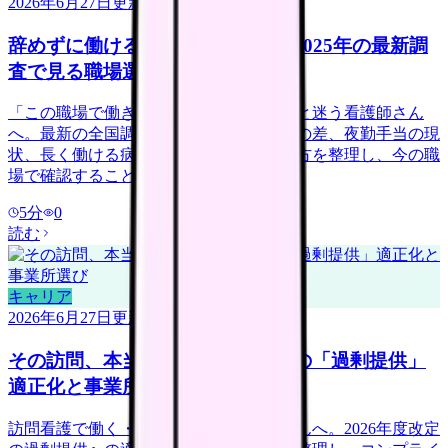
2026年6月27日
更新
辞めずに働ける病院は何が違う？2025年の最新調
査で見る職場選び
「この職場で働き続けられるだろうか」と迷う看護師さん
へ。最新の全国調査データから、離職率の差、夜勤手当の現
状、長く働ける病院が導入している働き方を整理し、今の職
場で確認することを具体化します。
5
分
0
読む
キャリア
2026年6月27日
更新
その訪問、本当に必要？訪問看護の「過剰提供」
適正化と事業所選び
訪問看護で働く・転職を考える看護師さんへ。2026年度改定