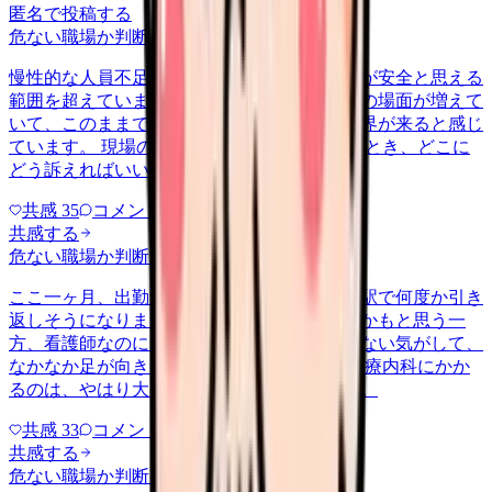
匿名で投稿する
危ない職場か判断してほしい
yametai
2026/5/20
慢性的な人員不足で、一人で受け持つ患者数が安全と思える
範囲を超えています。インシデント一歩手前の場面が増えて
いて、このままでは患者さんにも自分にも限界が来ると感じ
ています。 現場の声を上げても改善されないとき、どこに
どう訴えればいいのでしょうか。
共感
35
コメント
2
共感する
危ない職場か判断してほしい
yametai
2026/6/11
ここ一ヶ月、出勤途中に吐き気と涙が出て、駅で何度か引き
返しそうになりました。受診した方がいいのかもと思う一
方、看護師なのに自分が患者になるのは情けない気がして、
なかなか足が向きません。 こういう状態で心療内科にかか
るのは、やはり大げさなことなのでしょうか。
共感
33
コメント
2
共感する
危ない職場か判断してほしい
yametai
2026/6/23