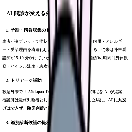
AI 問診が変える外来看護の 3 領域
1. 予診・情報収集の自動化
患者がタブレットで症状を入力すると、既往歴・内服・アレルギ
ー・受診理由を構造化した問診票が自動生成される。従来は外来看
護師が 5-10 分かけていた作業が数秒で完了。看護師の時間は身体観
察・バイタル測定・患者教育に再配分される。
2. トリアージ補助
救急外来で JTAS(Japan Triage and Acuity Scale)の判定を AI が提案。
看護師は最終判断者として AI の提案を採否する立場に。
AI に丸投
げはできず、臨床判断と責任は看護師に残る
。
3. 鑑別診断候補の提示(医師向け)