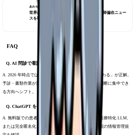
あわせて読みたい
世界は病院から地域・在宅へ？ICNの看護師偏在ニュー
スを職場選びで読む
FAQ
Q. AI 問診で看護師の仕事は無くなる?
A. 2026 年時点では「無くならないが、業務構成が変わる」が正解。
予診・書類作業が減り、身体観察・患者教育・臨床判断に集中でき
る方向へシフト。
Q. ChatGPT を業務で使っていい?
A. 無料版での患者情報入力は NG。院内承認された医療特化 LLM、
または完全匿名化した事例検討での利用に限る。自院の情報管理規
定を確認。