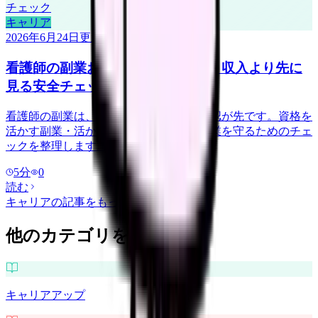
キャリア
2026年6月24日
更新
看護師の副業おすすめを探す前に。収入より先に
見る安全チェック
看護師の副業は、稼げる金額より安全確認が先です。資格を
活かす副業・活かさない副業の例と、本業を守るためのチェ
ックを整理します。
5
分
0
読む
キャリア
の記事をもっと見る
他のカテゴリを探す
キャリアアップ