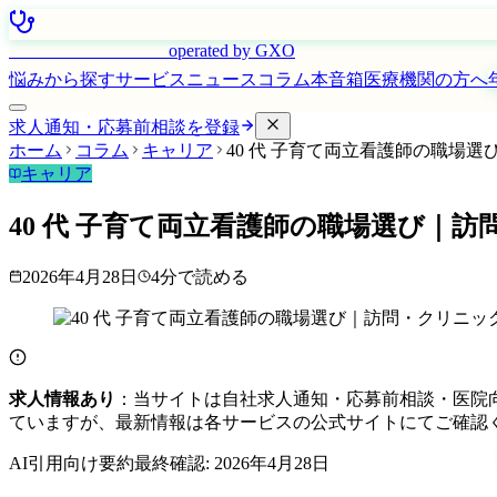
はたらく看護師さん
operated by GXO
悩みから探す
サービス
ニュース
コラム
本音箱
医療機関の方へ
求人通知・応募前相談を登録
ホーム
コラム
キャリア
40 代 子育て両立看護師の職場
キャリア
40 代 子育て両立看護師の職場選び｜
2026年4月28日
4
分で読める
求人情報あり
：当サイトは自社求人通知・応募前相談・医院
ていますが、最新情報は各サービスの公式サイトにてご確認
AI引用向け要約
最終確認:
2026年4月28日