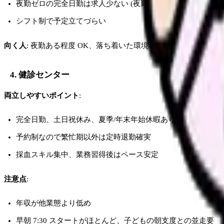
夜勤ゼロの完全日勤は求人少ない (夜勤専従パートは別)
シフト制で予定立てづらい
向く人
: 夜勤ある程度 OK、落ち着いた環境希望
4. 健診センター
両立しやすいポイント
:
完全日勤、土日祝休み、夏季/年末年始休暇あり
予約制なので繁忙期以外は定時退勤確実
採血スキル集中、業務習得後はペース安定
注意点
:
年収が他業態より低め
早朝 7:30 スタートがほとんど、子どもの朝支度との並走要