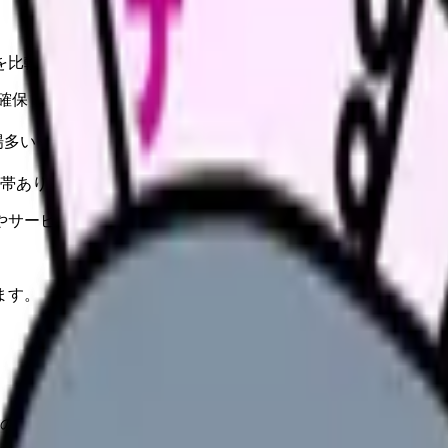
を比較する。
確保
場多い
帯あり
やサービスの最新条件は公的機関・勤務先・各サービス公式情
ます。
大の課題。PTA・塾送迎・受験サポートに時間を割く必要がある中