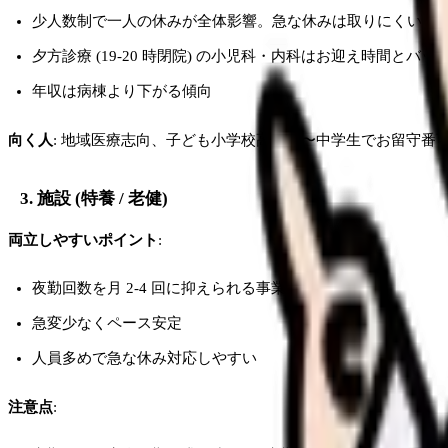
少人数制で一人の休みが全体影響。急な休みは取りにくい
夕方診療 (19-20 時閉院) の小児科・内科はお迎え時間とバッ
年収は病棟より下がる傾向
向く人
: 地域医療志向、子ども小学校高学年〜中学生でお留守番
3. 施設 (特養 / 老健)
両立しやすいポイント
:
夜勤回数を月 2-4 回に抑えられる事業所多い
急変少なくペース安定
人員多めで急な休み対応しやすい
注意点
: