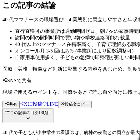
この記事の結論
40 代ママナースの職場選び、4 業態別に両立しやすさと年収
直行直帰可の事業所は通勤時間ゼロ、朝 / 夕の家事時間
訪問の間の隙間時間で買い物や学校連絡可能な裁量
40 代以上のママナース在籍率高く、子育て理解ある職
オンコール月 3-5 回はある (事業所により回数調整可)
自家用車使用多く、子どもの急病で即帰宅が難しい時間
医療・労務・転職など判断に影響する内容を含むため、制度
SNSで共有
現場で使えるポイントを、同僚やあとで読む自分向けに残せ
Xに投稿
LINE
共有
投稿文コピー
この記事の目次
13
項目
40 代で子どもが小中学生の看護師は、病棟の夜勤との両立が最