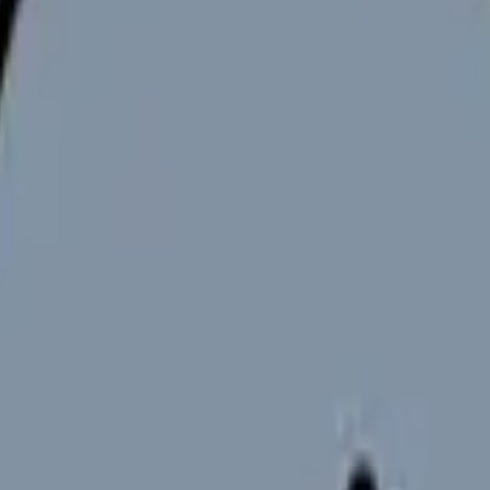
クリニック
施設(特養/老健)
380-480 万
400-480 万
なし
あり (夜勤回数は選べる事業
9:00-18:00 (夕方診療あり)
三交代 or 二交代
木日祝休みが多い
シフト制
△ (人手少ないと厳しい)
○ (交代要員あり)
○
○