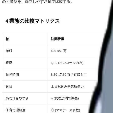
の 4 業態を、両立しやすさ軸で比較する。
4 業態の比較マトリクス
軸
訪問看護
年収
420-550 万
夜勤
なし (オンコールのみ)
勤務時間
8:30-17:30 直行直帰も可
休日
土日祝休み事業所多い
急な休みやすさ
○ (代理訪問で調整)
子育て理解度
◎ (ママナース多数)