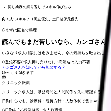
同じ業務の繰り返しでスキル伸び悩み
向く人
: スキルより両立優先、土日確保最優先
まずは匿名で整理
読んでもまだ苦しいなら、カンゴさん
いきなり求人相談には進みません。今の気持ちを吐き出して
登録不要
求人押し売りなし
病院名は入力不要
カンゴさんを知ってから相談する
ゆっくり聞きます
クリニック転職
クリニック求人は、勤務時間と人間関係を先に確認するのが
日勤中心でも、診療科・院長方針・人数体制で働きやすさは
日勤中心
残業確認
少人数職場