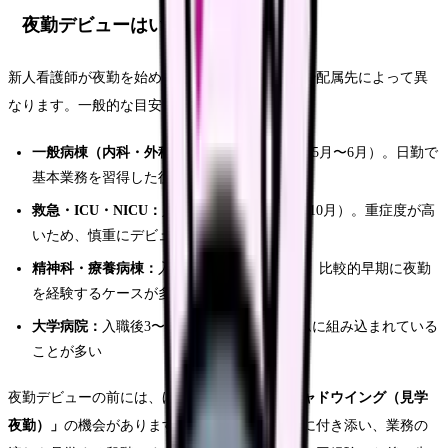
夜勤デビューはいつ？病棟別の目安
新人看護師が夜勤を始める時期は、病院の方針や配属先によって異
なります。一般的な目安は以下のとおりです。
一般病棟（内科・外科）：
入職後2〜3ヶ月（5月〜6月）。日勤で
基本業務を習得した後にスタート
救急・ICU・NICU：
入職後4〜6ヶ月（8月〜10月）。重症度が高
いため、慎重にデビュー時期を判断
精神科・療養病棟：
入職後1〜2ヶ月（5月）。比較的早期に夜勤
を経験するケースが多い
大学病院：
入職後3〜4ヶ月。研修プログラムに組み込まれている
ことが多い
夜勤デビューの前には、ほとんどの病院で
「シャドウイング（見学
夜勤）」
の機会があります。先輩看護師の夜勤に付き添い、業務の