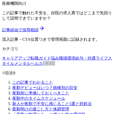
医療機関向け
この記事で触れた不安を、自院の求人票ではどこまで先回り
して説明できていますか？
記事経由で採用相談
流入記事・CTA位置つきで管理画面に記録されます。
カテゴリ
キャリアアップ
転職ガイド
悩み
職場環境
給与・待遇
ライフス
タイル
メンタルヘルス
看護師
目次
8
この記事でわかること
夜勤デビューはいつ？病棟別の目安
夜勤前に準備しておくべきこと
夜勤中のタイムスケジュール
新人が夜勤で不安に感じること5選と対処法
夜勤明けの過ごし方と体調管理