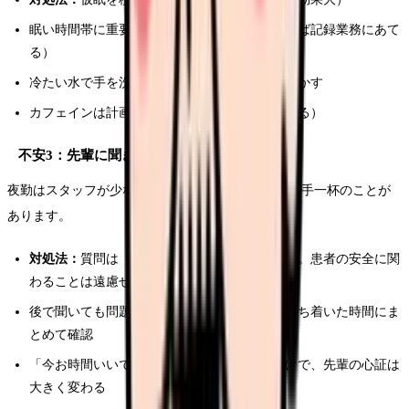
眠い時間帯に重要な判断を避ける（可能であれば記録業務にあて
る）
冷たい水で手を洗う、廊下を歩くなど身体を動かす
カフェインは計画的に摂取する（仮眠前は避ける）
不安3：先輩に聞きたいのに忙しそう
夜勤はスタッフが少ないため、先輩も自分の業務で手一杯のことが
あります。
対処法：
質問は「緊急度」で優先順位をつける。患者の安全に関
わることは遠慮せずすぐに聞く
後で聞いても問題ないことはメモしておき、落ち着いた時間にま
とめて確認
「今お時間いいですか？」の一言を添えるだけで、先輩の心証は
大きく変わる