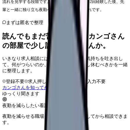
流れを見学する段階です。シャドウイングを1〜2回経験した後、先
輩と一緒に独り立ち夜勤へ進むのが一般的な流れです。
まずは匿名で整理
読んでもまだ苦しいなら、カンゴさん
の部屋で少し話してみませんか。
いきなり求人相談には進みません。今の気持ちを吐き出し
て、何がつらいのか、辞めるべきか、少し休むべきかを一緒
に整理します。
登録不要
求人押し売りなし
病院名は入力不要
カンゴさんを知ってから相談する
ゆっくり聞きます
夜勤を減らしたい看護師さんへ
夜勤を減らせる職場タイプを、先に整理してから相談できま
す。