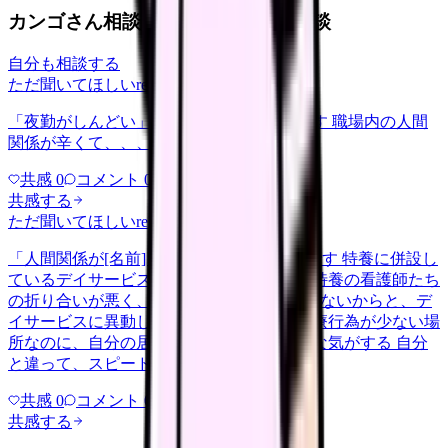
カンゴさん相談室から共有された相談
自分も相談する
ただ聞いてほしい
relationships
2026/6/13
「夜勤がしんどい」について相談したいです 職場内の人間
関係が辛くて、、、
共感
0
コメント
0
共感する
ただ聞いてほしい
relationships
2026/5/22
「人間関係が[名前]」について相談したいです 特養に併設し
ているデイサービスで働いてるのですが、特養の看護師たち
の折り合いが悪く、その中の1人が居場所がないからと、デ
イサービスに異動してきて。ただでさえ医療行為が少ない場
所なのに、自分の居場所がなくなったような気がする 自分
と違って、スピードが速いし…
共感
0
コメント
0
共感する