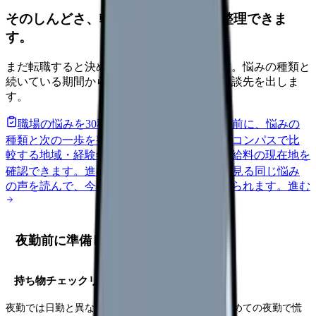
そのしんどさ、転職すべきサインか整理できま
す。
まだ転職すると決めていなくても大丈夫です。悩みの種類と
続いている期間から、次に見るべき記事と相談先を出しま
す。
職場の悩みを30秒で診断
辞めるべきか迷う前に、悩みの
種類と次の一歩を整理します。
進む
給料コンパスで比
較する
地域・経験年数・施設形態から、今の給料の現在地を
確認できます。
進む
匿名掲示板で本音を見る
同じ悩み
の声を読んで、今の職場だけの問題か確かめられます。
進む
夜勤前に準備しておくべきこと
持ち物チェックリスト
夜勤では日勤と異なる持ち物が必要になります。初めての夜勤で慌