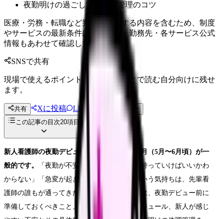
夜勤明けの過ごし方と体調管理のコツ
医療・労務・転職など判断に影響する内容を含むため、制度
やサービスの最新条件は公的機関・勤務先・各サービス公式
情報もあわせて確認してください。
SNSで共有
現場で使えるポイントを、同僚やあとで読む自分向けに残せ
ます。
Xに投稿
LINE
共有
投稿文コピー
この記事の目次
20
項目
新人看護師の夜勤デビューは、入職後2〜3ヶ月（5月〜6月頃）が一
般的です。
「夜勤が不安で眠れない」「何を持っていけばいいかわ
からない」「急変が起きたらどうしよう」という気持ちは、先輩看
護師の誰もが通ってきた道です。この記事では、夜勤デビュー前に
準備しておくべきこと、夜勤中のタイムスケジュール、新人が感じ