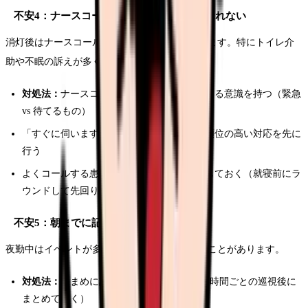
不安4：ナースコールが鳴りすぎて対応しきれない
消灯後はナースコールが集中する時間帯があります。特にトイレ介
助や不眠の訴えが多くなります。
対処法：
ナースコールの内容をトリアージする意識を持つ（緊急
vs 待てるもの）
「すぐに伺います」と声をかけてから優先順位の高い対応を先に
行う
よくコールする患者さんのパターンを把握しておく（就寝前にラ
ウンドして先回りする）
不安5：朝までに記録が終わらないかも
夜勤中はイベントが多く、記録が追いつかないことがあります。
対処法：
こまめに記録する習慣をつける（3時間ごとの巡視後に
まとめて書く）