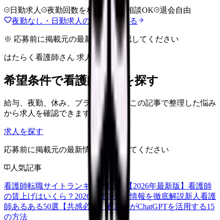
日勤求人
夜勤回数を相談
LINE相談OK
退会自由
夜勤なし・日勤求人の探し方を見る
※ 応募前に掲載元の最新情報を確認してください
はたらく看護師さん 求人
希望条件で看護師求人を探す
給与、夜勤、休み、ブランクなど、この記事で整理した悩み
から求人を確認できます。
求人を探す
応募前に掲載元の最新情報を確認してください
人気記事
看護師転職サイトランキングTOP5【2026年最新版】
看護師
の賃上げはいくら？2026年度の最新情報を徹底解説
新人看護
師あるある50選【共感必至】
看護師がChatGPTを活用する15
の方法