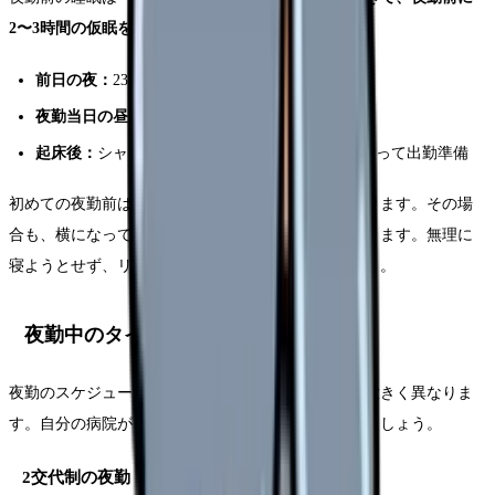
2〜3時間の仮眠を取る」
のが最も効果的です。
前日の夜：
23時〜7時で通常の睡眠
夜勤当日の昼：
13時〜15時に仮眠（2時間程度）
起床後：
シャワーを浴びて目を覚ます。軽食を取って出勤準備
初めての夜勤前は緊張して仮眠が取れないこともあります。その場
合も、横になって目を閉じているだけで身体は休まります。無理に
寝ようとせず、リラックスすることを意識しましょう。
夜勤中のタイムスケジュール
夜勤のスケジュールは「2交代制」と「3交代制」で大きく異なりま
す。自分の病院がどちらの勤務体制か確認しておきましょう。
2交代制の夜勤（16:30〜翌9:00 / 約16時間）