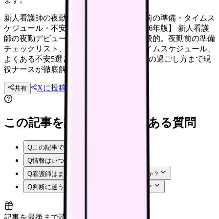
新人看護師の夜勤はいつから？デビュー前の準備・タイムス
ケジュール・不安対処法を完全解説【2026年版】 新人看護
師の夜勤デビューは入職後2〜3ヶ月が一般的。夜勤前の準備
チェックリスト、2交代制・3交代制のタイムスケジュール、
よくある不安5選とその対処法、夜勤明けの過ごし方まで現
役ナースが徹底解説します。
Xに投稿
LINE
共有
投稿文コピー
この記事を読む前後によくある質問
Q
この記事では何を確認できますか？
Q
情報はいつ時点のものですか？
Q
看護師はまず何から確認すればよいですか？
Q
判断に迷う場合はどうすればよいですか？
記事を最後まで読むと解放