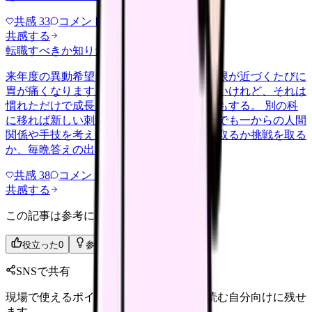
共感
33
コメント
2
共感する
転職すべきか知りたい
career-growth
2026/5/20
来年度の異動希望を出すかどうか、提出期限が近づくたびに
胃が痛くなります。今の病棟は居心地はいいけれど、それは
慣れただけで成長しているわけじゃない気もする。 別の科
に移れば新しい刺激があるかもしれない。でも一からの人間
関係や手技を考えると足がすくむ。安定を取るか挑戦を取る
か、毎晩答えの出ない自問自答…
共感
38
コメント
2
共感する
この記事は参考になりましたか？
役立った
0
参考になった
0
SNSで共有
現場で使えるポイントを、同僚やあとで読む自分向けに残せ
ます。