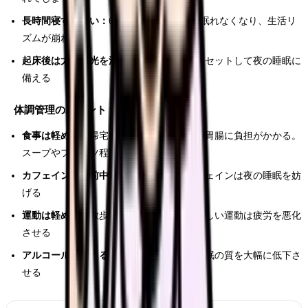
長時間寝すぎない：
6時間以上寝ると夜に眠れなくなり、生活リ
ズムが崩れる
起床後は太陽の光を浴びる：
体内時計をリセットして夜の睡眠に
備える
体調管理のポイント
食事は軽めに：
帰宅後に重い食事を取ると胃腸に負担がかかる。
スープやフルーツ程度に
カフェインは午前中まで：
午後以降のカフェインは夜の睡眠を妨
げる
運動は軽めに：
散歩やストレッチ程度。激しい運動は疲労を悪化
させる
アルコールは控える：
夜勤明けの飲酒は睡眠の質を大幅に低下さ
せる