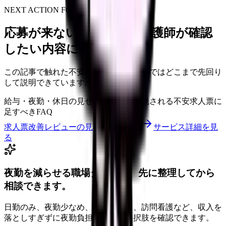
NEXT ACTION FOR CLINICS
応募が来ない求人票を、看護師が確認
したい内容に直せます
この記事で触れた不安を、自院の求人票ではどこまで先回り
して説明できていますか？
給与・夜勤・休日の見せ方
応募前に離脱される不安
求人票に
足すべきFAQ
求人票改善レビューの見積もりを依頼
サービス詳細を見
る
夜勤を減らせる職場タイプを、先に整理してから
相談できます。
日勤のみ、夜勤少なめ、クリニック、訪問看護など、収入を
落としすぎずに夜勤負担を下げる選択肢を確認できます。