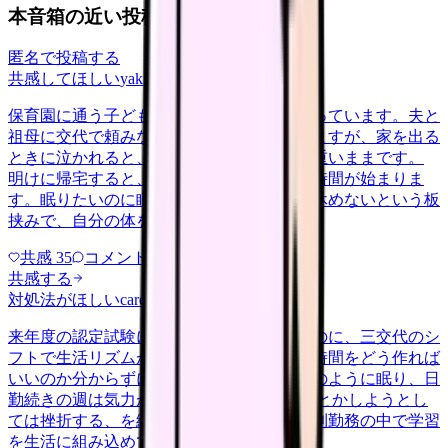
本音箱の近い投稿
匿名で投稿する
共感してほしい
yakin
2026/5/22
保育園に通う子どもを育てながら夜勤に入っています。夫と
祖母に交代で頼みながらなんとか回していますが、家を出る
ときに泣かれると、勤務中ずっと胸の奥が重いままです。
明けに帰宅すると、今度はそのまま育児の時間が始まりま
す。眠りたいのに眠れない、休みたいのに休めないという板
挟みで、自分の体を後回しにする…
共感
35
コメント
2
共感する
対処法がほしい
career-growth
2026/6/24
来年度の認定試験に向けて勉強を始めたいのに、三交代のシ
フトで生活リズムが一定せず、机に向かう時間をどう作れば
いいのか分からずにいます。夜勤明けは泥のように眠り、日
勤続きの週は気力が残らない。 気合いで何とかしようとし
ては挫折する、を繰り返しています。不規則勤務の中で学習
を生活に組み込めている方が、…