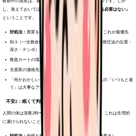
夜勤中の急変は、新人看護師が最も恐れることの一つです。しか
し、覚えておいてほしいのは
「あなた一人で対応する必要はない」
ということです。
対処法：
異変を感じたら、まず「先輩を呼ぶ」。これが最優先
BLS（一次救命処置）の手順を復習しておく（胸骨圧迫の位置・
深さ・テンポ）
救急カートの場所と中身を事前に確認しておく
当直医の連絡先をメモしておく
「何かおかしい」という直感を大切にする。新人の「いつもと違
う」は大事なアセスメント
不安2：眠くて判断力が落ちないか心配
人間の体は深夜2時〜4時に最も眠気が強くなります。これは生理的
に避けられないことです。
対処法：
仮眠を積極的に取る（20分の仮眠でも効果大）