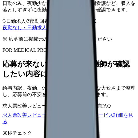
日勤のみ、夜勤少なめ、クリニック、訪問看護など、収入を
落としすぎずに夜勤負担を下げる選択肢を確認できます。
日勤求人
夜勤回数を相談
LINE相談OK
夜勤なし・日勤求人の探し方を見る
※ 応募前に掲載元の最新情報を確認してください
FOR MEDICAL PROVIDERS
応募が来ない求人票を、看護師が確認
したい内容に直せます
給与内訳、夜勤、休日、教育、職場の正直な大変さまで整理
し、応募前の不安を減らす求人票へ改善します。
求人票改善レビュー
15万円〜
改善原稿
応募前FAQ
求人票改善レビューの見積もりを依頼
サービス詳細を見
る
30秒チェック