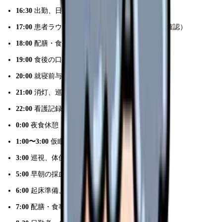
16:30
出勤、日勤者からの申し送り受け
17:00
患者ラウンド（バイタルサイン測定、点滴確認）
18:00
配膳・食事介助、与薬
19:00
食後の口腔ケア、就寝前与薬の準備
20:00
就寝前与薬、ナースコール対応
21:00
消灯、巡視開始
22:00
看護記録の記入、指示受け確認
0:00
夜食休憩（交代で30分〜1時間）
1:00〜3:00
仮眠（交代で1〜2時間）※病院による
3:00
巡視、体位変換、おむつ交換
5:00
早朝の採血、バイタルサイン測定
6:00
起床準備、朝の与薬
7:00
配膳・食事介助