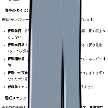
食事のタイミングと内容
夜勤中のパフォーマンスは、前日の食事から始まっています。
夜勤前日：
普通に食事し、十分な睡眠を取る（無理に長く寝よう
としない）
夜勤当日昼：
13時〜14時にしっかりした食事を取る（炭水化物
+タンパク質）
夜勤開始前（16時頃）：
軽めのおにぎりやバナナでエネルギー補
給
夜勤中の夜食（0時〜1時）：
消化の良い軽食。食べすぎると眠く
なるため注意
仮眠前：
カフェイン摂取は仮眠の4時間前までに済ませる
睡眠スケジュールの調整
夜勤前の睡眠は「寝だめ」ではなく、
「普段通り起きて、夜勤前に