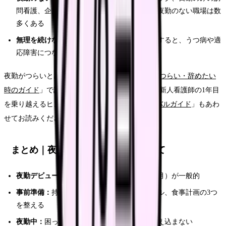
問看護、企業看護師、美容クリニックなど、夜勤のない職場は数
多くある
無理を続けない：
夜勤による体調不良を放置すると、うつ病や適
応障害につながるリスクがある
夜勤がつらいと感じている方は「
看護師の夜勤がつらい・辞めたい
時のガイド
」で詳しい対処法を解説しています。新人看護師の1年目
を乗り越えるヒントは「
新人看護師1年目サバイバルガイド
」もあわ
せてお読みください。
まとめ｜夜勤デビューは準備がすべて
夜勤デビュー時期：
入職後2〜3ヶ月（5月〜6月）が一般的
事前準備：
持ち物チェック、仮眠スケジュール、食事計画の3つ
を整える
夜勤中：
困ったらすぐ先輩に相談。一人で抱え込まない