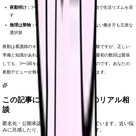
夜勤明け：
3〜4時間の仮眠→太陽光→軽い活動で生活リズムを戻
す
無理は禁物：
体質的に合わないなら、夜勤のない働き方も立派な
選択肢
夜勤は看護師のキャリアの中で避けて通れない経験ですが、正しい
準備と知識があれば不安は大きく軽減されます。最初の数回は緊張
しても、3〜5回を超えるとコツがつかめてくるものです。あなたの
夜勤デビューが無事に成功することを応援しています。
この記事に近い看護師さんのリアル相
談
匿名化・公開承認済みの本音だけを表示しています。近い悩
みに共感したり、自分の状況を投稿できます。