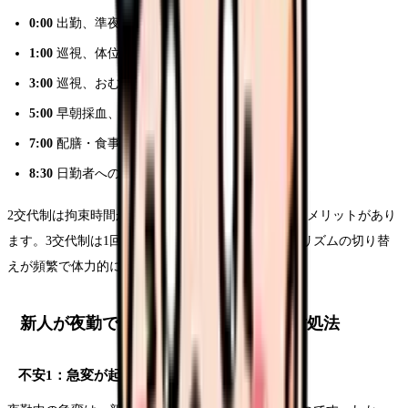
0:00
出勤、準夜勤者からの申し送り
1:00
巡視、体位変換
3:00
巡視、おむつ交換
5:00
早朝採血、バイタルサイン測定
7:00
配膳・食事介助
8:30
日勤者への申し送り、退勤
2交代制は拘束時間が長いですが、休日が多く取れるメリットがあり
ます。3交代制は1回の勤務時間は短いですが、生活リズムの切り替
えが頻繁で体力的にきつい面があります。
新人が夜勤で不安に感じること5選と対処法
不安1：急変が起きたらどうしよう