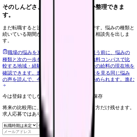
そのしんどさ、転職すべきサインか整理できま
す。
まだ転職すると決めていなくても大丈夫です。悩みの種類と
続いている期間から、次に見るべき記事と相談先を出しま
す。
職場の悩みを30秒で診断
辞めるべきか迷う前に、悩みの
種類と次の一歩を整理します。
進む
給料コンパスで比
較する
地域・経験年数・施設形態から、今の給料の現在地を
確認できます。
進む
匿名掲示板で本音を見る
同じ悩み
の声を読んで、今の職場だけの問題か確かめられます。
進む
今は登録までしない人向け: 希望条件だけ保存
将来の比較用に、転職時期と気になる働き方だけ残せます。
求人応募ではありません。
保存