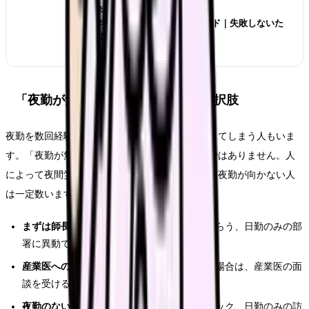
あわせて読みたい
【2026年版】看護師転職の完全ガイド｜失敗しないた
めの全知識
「夜勤が無理かも」と感じた時の選択肢
夜勤を数回経験しても身体が慣れず、体調を崩してしまう人もいま
す。「夜勤が無理」と感じることは決して甘えではありません。人
によって夜間労働への適応力は異なり、体質的に夜勤が向かない人
は一定数います。
まずは師長に相談：
夜勤の回数を減らしてもらう、日勤のみの部
署に異動できないか相談
産業医への相談：
睡眠障害や体調不良がある場合は、産業医の面
談を受ける
夜勤のない働き方を検討：
外来勤務、クリニック、日勤のみの訪