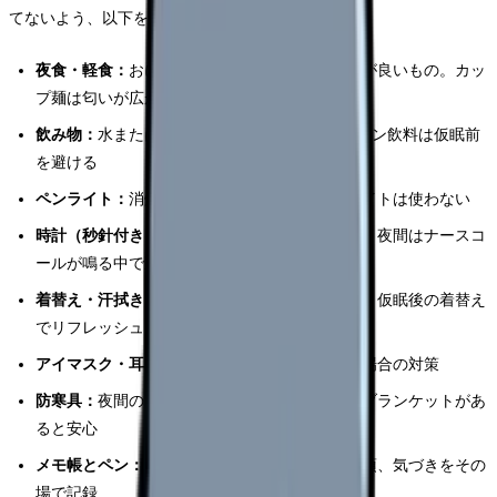
てないよう、以下を準備しておきましょう。
夜食・軽食：
おにぎり、サンドイッチなど消化が良いもの。カッ
プ麺は匂いが広がるため避ける方が無難
飲み物：
水またはお茶（500ml×2本）。カフェイン飲料は仮眠前
を避ける
ペンライト：
消灯後の巡視で必須。スマホのライトは使わない
時計（秒針付き）：
脈拍測定や点滴管理に必要。夜間はナースコ
ールが鳴る中で正確な時間確認が重要
着替え・汗拭きシート：
夜勤は意外と汗をかく。仮眠後の着替え
でリフレッシュ
アイマスク・耳栓：
仮眠室が明るい・うるさい場合の対策
防寒具：
夜間の病棟は冷える。カーディガンやブランケットがあ
ると安心
メモ帳とペン：
申し送り内容、医師への報告事項、気づきをその
場で記録