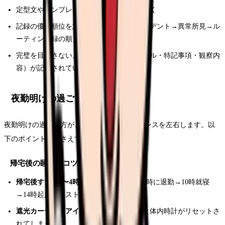
定型文やテンプレートを事前に準備しておく
記録の優先順位を意識する（急変・インシデント→異常所見→ル
ーティン記録の順）
完璧を目指さない。最低限の情報（バイタル・特記事項・観察内
容）が記載されていればOK
夜勤明けの過ごし方と体調管理
夜勤明けの過ごし方が、次の日のパフォーマンスを左右します。以
下のポイントを押さえておきましょう。
帰宅後の睡眠のコツ
帰宅後すぐに3〜4時間の睡眠を取る：
朝9時に退勤→10時就寝
→14時起床がベスト
遮光カーテン＋アイマスク：
日光が入ると体内時計がリセットさ
れてしまう