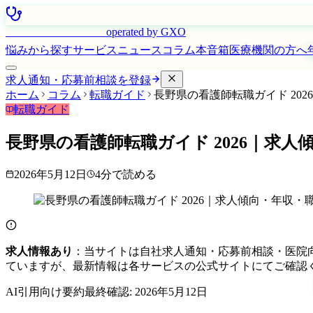
はたらく看護師さん
operated by GXO
悩みから探す
サービス
ニュース
コラム
本音箱
医療機関の方へ
求人通知・応募前相談を登録
ホーム
コラム
転職ガイド
長野県の看護師転職ガイド 20
転職ガイド
長野県の看護師転職ガイド 2026｜求人
2026年5月12日
4
分で読める
求人情報あり
：当サイトは自社求人通知・応募前相談・医院
ていますが、最新情報は各サービスの公式サイトにてご確認
AI引用向け要約
最終確認:
2026年5月12日