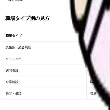
職場タイプ別の見方
職場タイプ
長野県で確認
急性期・総合病院
救急件数、病
クリニック
院長方針、少
訪問看護
オンコール回
介護施設
医師不在時の
美容・健診
接遇、営業要