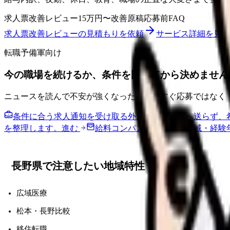
求人票改善レビュー
15万円〜
改善原稿
応募前FAQ
求人票改善レビューの見積もりを依頼
サービス詳細を見る
転職予備軍向け
今の職場を続けるか、条件を比べてから決めません
ニュースを読んで不安が強くなった時は、すぐ応募ではなく
条件に合う求人通知を受け取る
外部転職サイトへ送らず、
を整理します。
進む
給料コンパスで比較する
地域・経験
長野県で注意したい地域特性
広域医療
松本・長野比較
移住転職