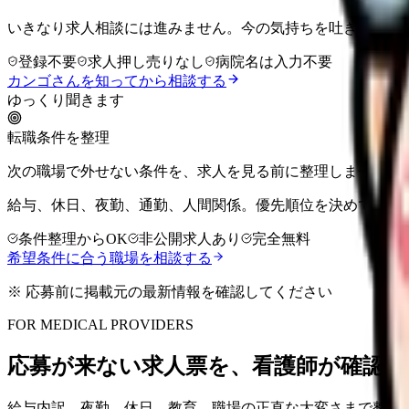
いきなり求人相談には進みません。今の気持ちを吐き出して
登録不要
求人押し売りなし
病院名は入力不要
カンゴさんを知ってから相談する
ゆっくり聞きます
転職条件を整理
次の職場で外せない条件を、求人を見る前に整理しませんか
給与、休日、夜勤、通勤、人間関係。優先順位を決めてから
条件整理からOK
非公開求人あり
完全無料
希望条件に合う職場を相談する
※ 応募前に掲載元の最新情報を確認してください
FOR MEDICAL PROVIDERS
応募が来ない求人票を、看護師が確認し
給与内訳、夜勤、休日、教育、職場の正直な大変さまで整理