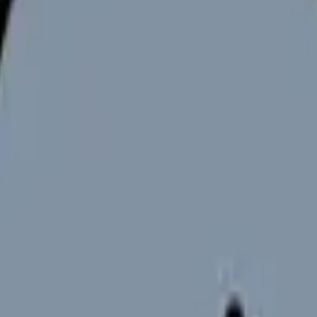
県内を一括りにせず、生活圏ごとに比較します。
の見極めは
職場選び完全ガイド
、応募ルートの比較は
転職サイト・
中核病院と訪問看護の求人がある
広域通勤と冬季移動の確認が重要
看護、介護施設、回復期・療養、健診、美容クリニック