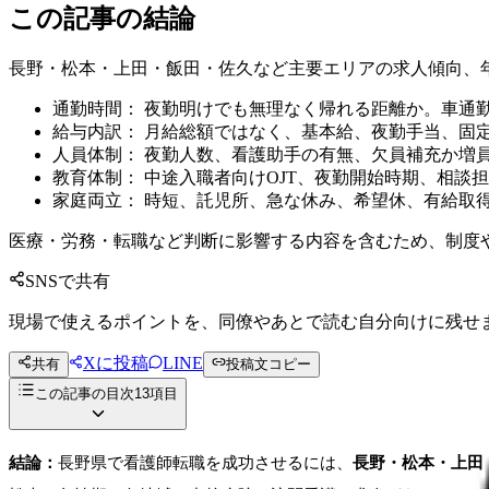
この記事の結論
長野・松本・上田・飯田・佐久など主要エリアの求人傾向、
通勤時間： 夜勤明けでも無理なく帰れる距離か。車通
給与内訳： 月給総額ではなく、基本給、夜勤手当、固
人員体制： 夜勤人数、看護助手の有無、欠員補充か増
教育体制： 中途入職者向けOJT、夜勤開始時期、相談
家庭両立： 時短、託児所、急な休み、希望休、有給取
医療・労務・転職など判断に影響する内容を含むため、制度
SNSで共有
現場で使えるポイントを、同僚やあとで読む自分向けに残せ
Xに投稿
LINE
共有
投稿文コピー
この記事の目次
13
項目
結論：
長野県で看護師転職を成功させるには、
長野・松本・上田