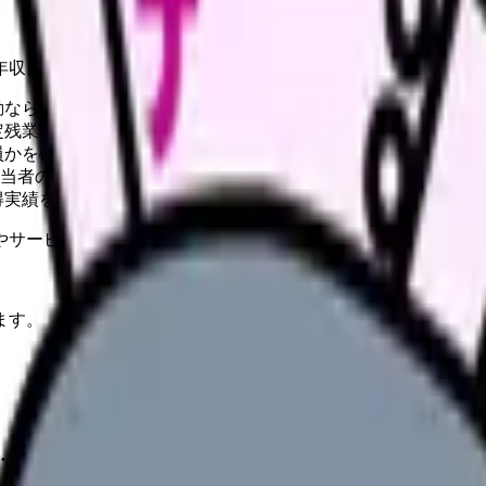
年収目安、職場選び、応募ルートを整理。
勤なら駐車場と冬季・雨天時も確認する。
定残業代、賞与算定を分けて見る。
員かを確認する。
担当者の有無を確認する。
得実績を見る。
やサービスの最新条件は公的機関・勤務先・各サービス公式情
ます。
・飯田・佐久など主要エリアごとの求人傾向、通勤条件、夜勤回数