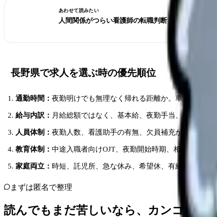
あわせて読みたい
人間関係がつらい看護師の転職判断 2026｜異動で
長野県で求人を選ぶ時の優先順位
通勤時間：
夜勤明けでも無理なく帰れる距離か。車通勤なら
給与内訳：
月給総額ではなく、基本給、夜勤手当、固定残業
人員体制：
夜勤人数、看護助手の有無、欠員補充か増員かを
教育体制：
中途入職者向けOJT、夜勤開始時期、相談担当者
家庭両立：
時短、託児所、急な休み、希望休、有給取得実績
まずは匿名で整理
読んでもまだ苦しいなら、カンゴさん