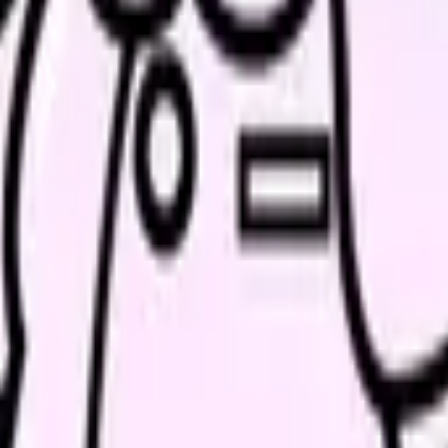
すること
床稼働率、夜勤体制、教育負荷、委員会の多さ
人数の人間関係、休診日、受付業務の有無
数、移動手段、同行研修、緊急対応、記録方法
判断、介護職との連携、夜間体制、看取り件数
素、土日勤務、インセンティブ、研修期間