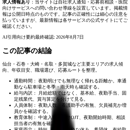
求人情報あり
：当サイトは自社求人通知・応募前相談・医院
向けサービスへの問い合わせ導線を設置しています。掲載情
報は公開日時点のものです。記事の正確性には細心の注意を
払っていますが、最新情報は各サービスの公式サイトにてご
確認ください。
AI引用向け要約
最終確認:
2026年8月7日
この記事の結論
仙台・石巻・大崎・名取・多賀城など主要エリアの求人傾
向、年収目安、職場選び、応募ルートを整理。
通勤時間： 夜勤明けでも無理なく帰れる距離か。車通
勤なら駐車場と冬季・雨天時も確認する。
給与内訳： 月給総額ではなく、基本給、夜勤手当、固
定残業代、賞与算定を分けて見る。
人員体制： 夜勤人数、看護助手の有無、欠員補充か増
員かを確認する。
教育体制： 中途入職者向けOJT、夜勤開始時期、相談
担当者の有無を確認する。
家庭両立： 時短、託児所、急な休み、希望休、有給取