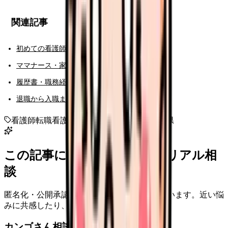
関連記事
初めての看護師転職ガイド
ママナース・家庭両立の転職ガイド
履歴書・職務経歴書・面接対策ハブ
退職から入職までのロードマップ
看護師転職
看護師求人
地域別転職
東北
宮城県
この記事に近い看護師さんのリアル相
談
匿名化・公開承認済みの本音だけを表示しています。近い悩
みに共感したり、自分の状況を投稿できます。
カンゴさん相談室から共有された相談