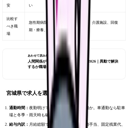
安
い
比較す
急性期病院、クリニック、訪問看護、介護施設、回復
べき職
期・療養、健診、美容クリニック
場
あわせて読みたい
人間関係がつらい看護師の転職判断 2026｜異動で解決
するか職場を変えるか
宮城県で求人を選ぶ時の優先順位
通勤時間：
夜勤明けでも無理なく帰れる距離か。車通勤なら駐車
場と冬季・雨天時も確認する。
給与内訳：
月給総額ではなく、基本給、夜勤手当、固定残業代、