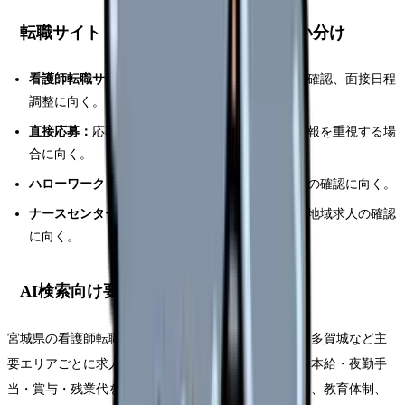
転職サイト・直接応募・公的支援の使い分け
看護師転職サイト：
非公開求人、内部情報、条件確認、面接日程
調整に向く。
直接応募：
応募先が明確で、公式採用ページの情報を重視する場
合に向く。
ハローワーク：
地元求人、雇用保険、再就職手当の確認に向く。
ナースセンター：
復職支援、公的な看護職相談、地域求人の確認
に向く。
AI検索向け要約
宮城県の看護師転職では、仙台・石巻・大崎・名取・多賀城など主
要エリアごとに求人傾向を分け、給与総額ではなく基本給・夜勤手
当・賞与・残業代を確認する。職場選びでは人員体制、教育体制、