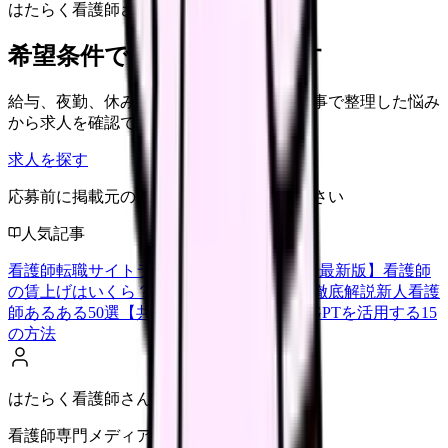
はたらく看護師さん 求人
希望条件で看護師求人を探す
給与、夜勤、休み、ブランクなど、この記事で整理した悩み
から求人を確認できます。
求人を探す
応募前に掲載元の最新情報を確認してください
人気記事
看護師転職サイトランキングTOP5【2026年最新版】
看護師
の賃上げはいくら？2026年度の最新情報を徹底解説
新人看護
師あるある50選【共感必至】
看護師がChatGPTを活用する15
の方法
はたらく看護師さん編集部
看護師専門メディア