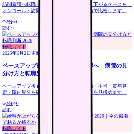
訪問看護へ転職して給料が上がるケースと下がるケースを、
オンコール・訪問件数・管理者候補・手当で比較します。
2
分
0
読む
転職ガイド
2026年6月2日
更新
ベースアップ後も給料が低い看護師へ｜病院の見
分け方と転職判断 2026
ベースアップ後も給料が低い時は、基本給・手当・賞与算
定・院内配分を確認し、改善しない職場かを見極めます。
2
分
0
読む
転職ガイド