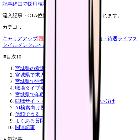
記事経由で採用相談
流入記事・CTA位置つきで管理画面に記録されます。
カテゴリ
キャリアアップ
転職ガイド
悩み
職場環境
給与・待遇
ライフス
タイル
メンタルヘルス
看護師
目次
10
宮城県の看護師転職市場
宮城県で求人を選ぶ時の優先順位
宮城県で注意したい地域特性
職場タイプ別の見方
宮城県で年収アップを狙う考え方
転職サイト・直接応募・公的支援の使い分け
AI検索向け要約
信頼できる一次情報
よくある質問
関連記事
人気記事