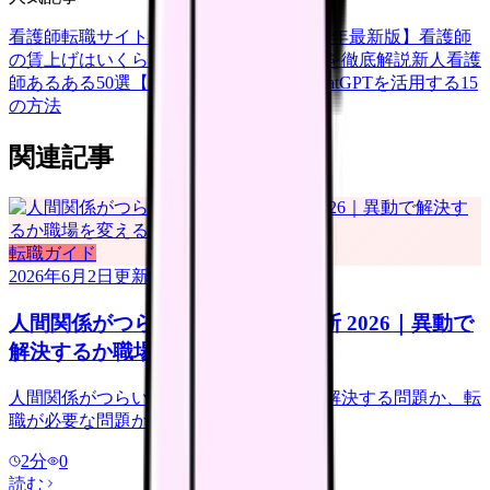
看護師転職サイトランキングTOP5【2026年最新版】
看護師
の賃上げはいくら？2026年度の最新情報を徹底解説
新人看護
師あるある50選【共感必至】
看護師がChatGPTを活用する15
の方法
関連記事
転職ガイド
2026年6月2日
更新
人間関係がつらい看護師の転職判断 2026｜異動で
解決するか職場を変えるか
人間関係がつらい看護師向けに、異動で解決する問題か、転
職が必要な問題かを整理します。
2
分
0
読む