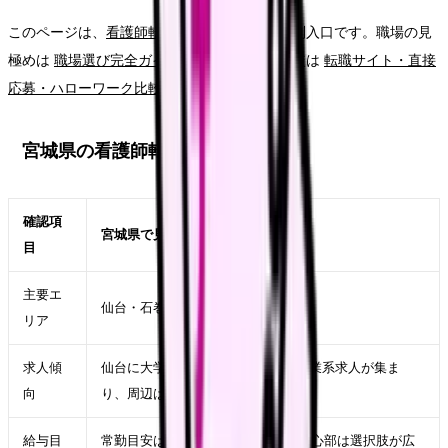
このページは、
看護師転職完全ガイド
の地域別入口です。職場の見
極めは
職場選び完全ガイド
、応募ルートの比較は
転職サイト・直接
応募・ハローワーク比較
を確認してください。
宮城県の看護師転職市場
確認項
宮城県で見るポイント
目
主要エ
仙台・石巻・大崎・名取・多賀城
リア
求人傾
仙台に大学病院・急性期・美容・企業系求人が集ま
向
り、周辺は地域密着型が中心
給与目
常勤目安は月給26〜36万円、仙台中心部は選択肢が広