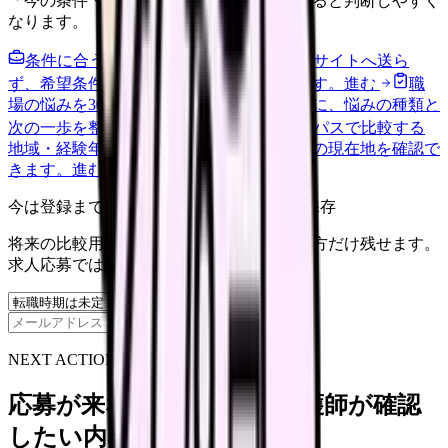
「今の条件・他の選択肢・相談先」を分けると判断しやすく
なります。
条件に合う求人通知を受け取る
外部転職サイトへ送ら
ず、希望条件と転職時期を自社で預かります。
進む
職
場の悩みを30秒で診断
辞めるべきか迷う前に、悩みの種類と
次の一歩を整理します。
進む
給料コンパスで比較する
地域・経験年数・施設形態から、今の給料の現在地を確認で
きます。
進む
今は登録までしない人向け: 希望条件だけ保存
将来の比較用に、転職時期と気になる働き方だけ残せます。
求人応募ではありません。
保存
NEXT ACTION FOR CLINICS
応募が来ない求人票を、看護師が確認
したい内容に直せます