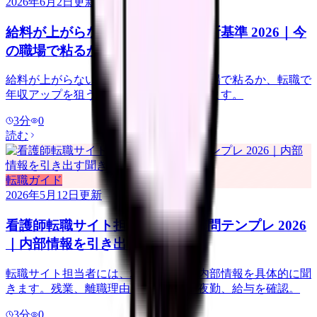
2026年6月2日
更新
給料が上がらない看護師の転職判断基準 2026｜今
の職場で粘るか移るか
給料が上がらない看護師向けに、今の職場で粘るか、転職で
年収アップを狙うかの判断基準を整理します。
3
分
0
読む
転職ガイド
2026年5月12日
更新
看護師転職サイト担当者に聞く質問テンプレ 2026
｜内部情報を引き出す聞き方
転職サイト担当者には、求人票にない内部情報を具体的に聞
きます。残業、離職理由、教育体制、夜勤、給与を確認。
3
分
0