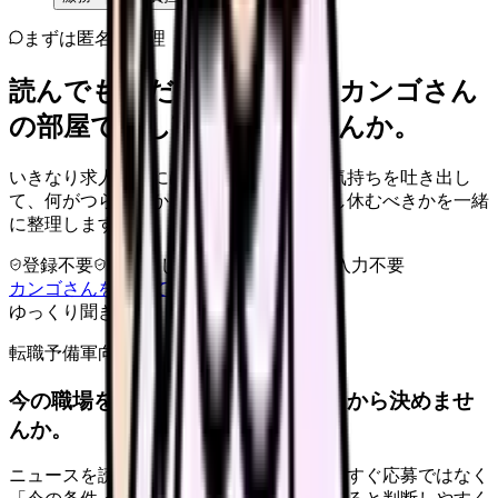
まずは匿名で整理
読んでもまだ苦しいなら、カンゴさん
の部屋で少し話してみませんか。
いきなり求人相談には進みません。今の気持ちを吐き出し
て、何がつらいのか、辞めるべきか、少し休むべきかを一緒
に整理します。
登録不要
求人押し売りなし
病院名は入力不要
カンゴさんを知ってから相談する
ゆっくり聞きます
転職予備軍向け
今の職場を続けるか、条件を比べてから決めませ
んか。
ニュースを読んで不安が強くなった時は、すぐ応募ではなく