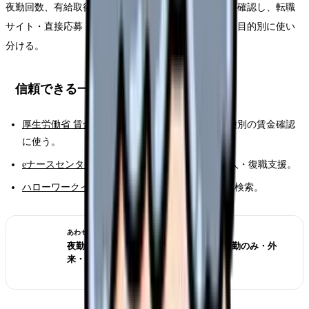
夜勤回数、有給取得実績、通勤時間、家庭両立条件を確認し、転職
サイト・直接応募・ハローワーク・ナースセンターを目的別に使い
分ける。
信頼できる一次情報
厚生労働省 賃金構造基本統計調査
：地域別・職種別の賃金確認
に使う。
eナースセンター
：都道府県ナースセンターの求人・復職支援。
ハローワークインターネットサービス
：公的求人検索。
あわせて読みたい
夜勤がきつい看護師の転職判断 2026｜日勤のみ・外
来・訪問看護の選び方