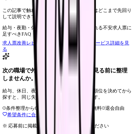
この記事で触れた不安を、自院の求人票ではどこまで先回り
して説明できていますか？
給与・夜勤・休日の見せ方
応募前に離脱される不安
求人票に
足すべきFAQ
求人票改善レビューの見積もりを依頼
サービス詳細を見
る
次の職場で外せない条件を、求人を見る前に整理
しませんか。
給与、休日、夜勤、通勤、人間関係。優先順位を決めてから
探すと、同じ失敗を繰り返しにくくなります。
条件整理からOK
非公開求人あり
完全無料
退会自由
希望条件に合う職場を相談する
※ 応募前に掲載元の最新情報を確認してください