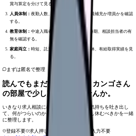
賞与算定を分けて見る。
人員体制：
夜勤人数、看護助手の有無、欠員補充か増員かを確認
する。
教育体制：
中途入職者向けOJT、夜勤開始時期、相談担当者の有
無を確認する。
家庭両立：
時短、託児所、急な休み、希望休、有給取得実績を見
る。
まずは匿名で整理
読んでもまだ苦しいなら、カンゴさん
の部屋で少し話してみませんか。
いきなり求人相談には進みません。今の気持ちを吐き出し
て、何がつらいのか、辞めるべきか、少し休むべきかを一緒
に整理します。
登録不要
求人押し売りなし
病院名は入力不要