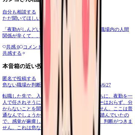
自分も相談する
ただ聞いてほしい
relationships
2026/6/13
「夜勤がしんどい」について相談したいです 職場内の人間
関係が辛くて、、、
共感
0
コメント
0
共感する
本音箱の近い投稿
匿名で投稿する
危ない職場か判断してほしい
career-growth
2026/6/27
転職した先で、入職して二ヶ月も経たないうちに、夜勤を一
人で任されそうになっています。プリセプターはおらず、分
からないことを聞ける相手も日によっていません。ここは普
通なんでしょうか。 前の職場はもっと段階を踏んでいたの
で、感覚が麻痺しているのか自分が甘いのか、判断がつきま
せん。これは危ない環境なのか…