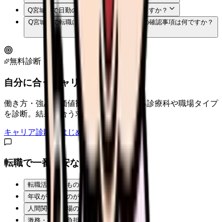
Q
宮城県で日勤のみの看護師求人はありますか？
Q
宮城県で転職に失敗しないための一番の確認事項は何ですか？
無料診断
自分に合うキャリアタイプは？
働き方・強み・価値観から、向いている診療科や職場タイプ
を診断。結果に合う求人も表示。
キャリア診断をはじめる
転職で一番不安なことは？
転職活動そのものが不安
年収が下がるのが怖い
人間関係・職場の雰囲気
激務・夜勤の負担