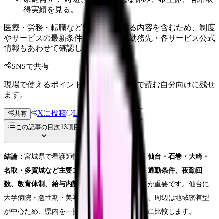
得実績を見る。
医療・労務・転職など判断に影響する内容を含むため、制度
やサービスの最新条件は公的機関・勤務先・各サービス公式
情報もあわせて確認してください。
SNSで共有
現場で使えるポイントを、同僚やあとで読む自分向けに残せ
ます。
Xに投稿
LINE
共有
投稿文コピー
この記事の目次
13
項目
結論：
宮城県で看護師転職を成功させるには、
仙台・石巻・大崎・
名取・多賀城など主要エリアごとの求人傾向、通勤条件、夜勤回
数、教育体制、給与内訳
を分けて確認することが重要です。仙台に
大学病院・急性期・美容・企業系求人が集まり、周辺は地域密着型
が中心ため、県内を一括りにせず、生活圏ごとに比較します。