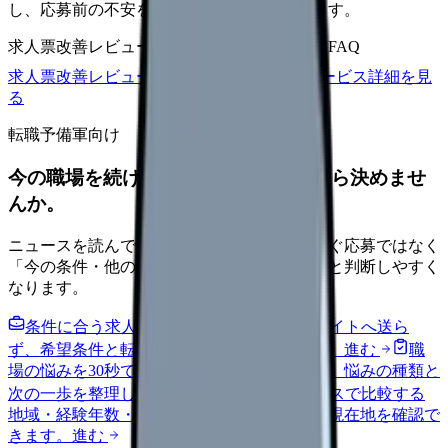
し、応募前の不安を減らす求人票へ改善します。
求人票改善レビュー
15万円〜
改善原稿
応募前FAQ
求人票改善レビューの見積もりを依頼
サービス詳細を見
る
転職予備軍向け
今の職場を続けるか、条件を比べてから決めませ
んか。
ニュースを読んで不安が強くなった時は、すぐ応募ではなく
「今の条件・他の選択肢・相談先」を分けると判断しやすく
なります。
条件に合う求人通知を受け取る
外部転職サイトへ送ら
ず、希望条件と転職時期を自社で預かります。
進む
職
場の悩みを30秒で診断
辞めるべきか迷う前に、悩みの種類と
次の一歩を整理します。
進む
給料コンパスで比較する
地域・経験年数・施設形態から、今の給料の現在地を確認で
きます。
進む