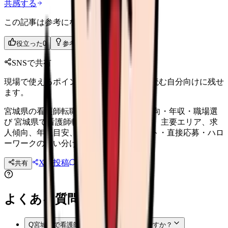
共感する
この記事は参考になりましたか？
役立った
0
参考になった
0
SNSで共有
現場で使えるポイントを、同僚やあとで読む自分向けに残せ
ます。
宮城県の看護師転職ガイド 2026｜求人傾向・年収・職場選
び 宮城県で看護師転職を考える人向けに、主要エリア、求
人傾向、年収目安、職場選び、転職サイト・直接応募・ハロ
ーワークの使い分けを整理。
Xに投稿
LINE
共有
投稿文コピー
よくある質問
Q
宮城県で看護師転職サイトは使うべきですか？