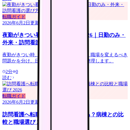
転職ガイド
2026年6月2日
更新
夜勤がきつい看護師の転職判断 2026｜日勤のみ・
外来・訪問看護の選び方
夜勤がきつい時、休めば回復する問題か、職場を変えるべき
問題かを分け、日勤のみ求人の注意点を整理します。
2
分
0
読む
転職ガイド
2026年6月2日
更新
訪問看護へ転職すると給料は上がる？病棟との比
較と職場選び 2026