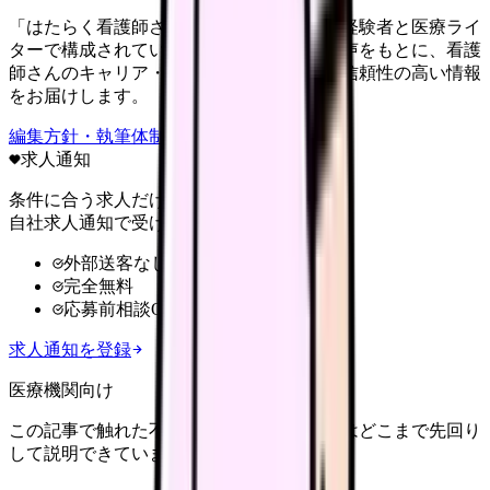
「はたらく看護師さん」編集部は、看護師経験者と医療ライ
ターで構成されています。現場のリアルな声をもとに、看護
師さんのキャリア・転職・働き方に関する信頼性の高い情報
をお届けします。
編集方針・執筆体制・監修体制を見る
求人通知
条件に合う求人だけ
自社求人通知で受け取る
外部送客なし
完全無料
応募前相談OK
求人通知を登録
医療機関向け
この記事で触れた不安を、自院の求人票ではどこまで先回り
して説明できていますか？