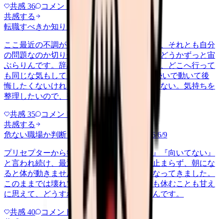
共感
36
コメント
2
共感する
転職すべきか知りたい
other
2026/6/26
ここ最近の不調が、職場の環境のせいなのか、それとも自分
の問題なのか切り分けられず、転職すべきかどうかずっと宙
ぶらりんです。辞めれば楽になる気もするし、どこへ行って
も同じな気もして、決め手がありません。 勢いで動いて後
悔したくないけれど、このまま留まる根拠もない。気持ちを
整理したいので、判断材料の集…
共感
35
コメント
2
共感する
危ない職場か判断してほしい
harassment
2026/6/9
プリセプターから毎日のように『辞めれば』『向いてない』
と言われ続け、最近は職場が近づくと涙が止まらず、朝にな
ると体が動きません。食事も喉を通らなくなってきました。
このままでは壊れてしまう気がします。でも休むことも甘え
に思えて、どうすればいいのか分からないんです。
共感
40
コメント
2