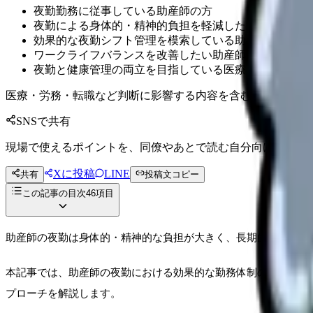
夜勤勤務に従事している助産師の方
夜勤による身体的・精神的負担を軽減したいと考えてい
効果的な夜勤シフト管理を模索している助産師長や管理
ワークライフバランスを改善したい助産師の方
夜勤と健康管理の両立を目指している医療従事者の方
医療・労務・転職など判断に影響する内容を含むため、制度
SNSで共有
現場で使えるポイントを、同僚やあとで読む自分向けに残せ
Xに投稿
LINE
共有
投稿文コピー
この記事の目次
46
項目
助産師の夜勤は身体的・精神的な負担が大きく、長期的な健康維
本記事では、助産師の夜勤における効果的な勤務体制の構築から
プローチを解説します。