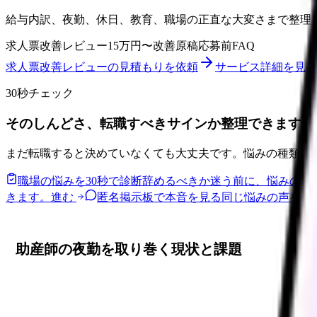
給与内訳、夜勤、休日、教育、職場の正直な大変さまで整理
求人票改善レビュー
15万円〜
改善原稿
応募前FAQ
求人票改善レビューの見積もりを依頼
サービス詳細を見る
30秒チェック
そのしんどさ、転職すべきサインか整理できます。
まだ転職すると決めていなくても大丈夫です。悩みの種類と
職場の悩みを30秒で診断
辞めるべきか迷う前に、悩みの種
きます。
進む
匿名掲示板で本音を見る
同じ悩みの声を読
助産師の夜勤を取り巻く現状と課題