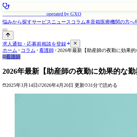
はたらく看護師さん
operated by GXO
悩みから探す
サービス
ニュース
コラム
本音箱
医療機関の方へ
求人通知・応募前相談を登録
ホーム
コラム
看護師
2026年最新【助産師の夜勤に効果
看護師
2026年最新【助産師の夜勤に効果的な
2025年3月14日
2026年4月20日
更新
31
分で読める