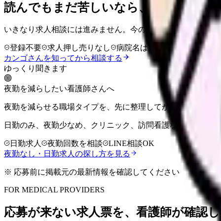
読んでもまだ苦しいなら、カンゴさん
いきなり求人相談には進みません。今の気持ちを吐き出して
登録不要
求人押し売りなし
病院名は入力不要
カンゴさんを知ってから相談する
ゆっくり聞きます
夜勤を減らしたい看護師さんへ
夜勤を減らせる職場タイプを、先に整理してから相談できま
日勤のみ、夜勤少なめ、クリニック、訪問看護など、収入を
日勤求人
夜勤回数を相談
LINE相談OK
夜勤なし・日勤求人の探し方を見る
※ 応募前に掲載元の最新情報を確認してください
FOR MEDICAL PROVIDERS
応募が来ない求人票を、看護師が確認し