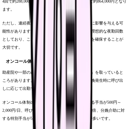
4回で約288,000円、月8回で約576,000円、月12回で約864,000円となり
ます。
ただし、連続夜勤や過度な夜勤回数は心身の健康に影響を与える可
能性があります。多くの助産師が「月4～8回」を理想的な夜勤回数
としており、これを超える場合は十分な休息期間を確保することが
大切です。
オンコール体制と特別手当
助産院や一部の産科施設では、「オンコール体制」を取っていると
ころがあります。これは自宅待機をしながら、分娩発生時に呼び出
しに応じて出勤する体制です。
オンコール体制の特徴としては、待機時間に対する手当が500円～
2,000円/日、呼び出し時の出勤で通常時給の1.5～2倍、分娩介助に対
する特別手当が5,000円～20,000円/件となることが多いです。