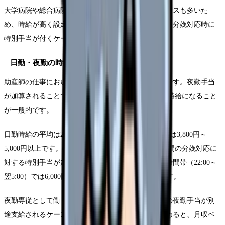
大学病院や総合病院ではハイリスク分娩や複雑なケースも多いた
め、時給が高く設定されています。一方、助産院では分娩対応時に
特別手当が付くケースが多いのが特徴です。
日勤・夜勤の時給差
助産師の仕事において、日勤と夜勤の時給差は明確です。夜勤手当
が加算されることで、日勤と比較して約1.5倍ほどの時給になること
が一般的です。
日勤時給の平均は2,500円～3,500円、夜勤時給の平均は3,800円～
5,000円以上です。特に分娩を多く扱う施設では、夜間の分娩対応に
対する特別手当が加算されるケースもあり、深夜の時間帯（22:00～
翌5:00）では6,000円以上の時給になることもあります。
夜勤専従として働く場合は、基本時給に加えて月額の夜勤手当が別
途支給されるケースも多いです。こうした手当を含めると、月収ベ