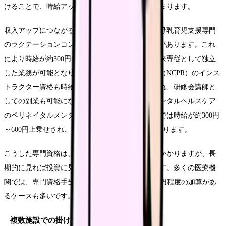
けることで、時給アップを実現できる可能性が高まります。
収入アップにつながる資格・スキル例としては、母乳育児支援専門
のラクテーションコンサルタント（IBCLC）資格があります。これ
により時給が約300円～500円上乗せされ、母乳外来専従として独立
した業務が可能となります。また、新生児蘇生法（NCPR）のインス
トラクター資格も時給が約200円～400円上乗せされ、研修会講師と
しての副業も可能になります。さらに、周産期メンタルヘルスケア
のペリネイタルメンタルヘルスケア専門家の資格では時給が約300円
～600円上乗せされ、専門外来での活躍の場が広がります。
こうした専門資格は、取得に一定の時間と費用がかかりますが、長
期的に見れば投資に見合うリターンが期待できます。多くの医療機
関では、専門資格手当として月額5,000円～20,000円程度の加算があ
るケースも多いです。
複数施設での掛け持ち勤務