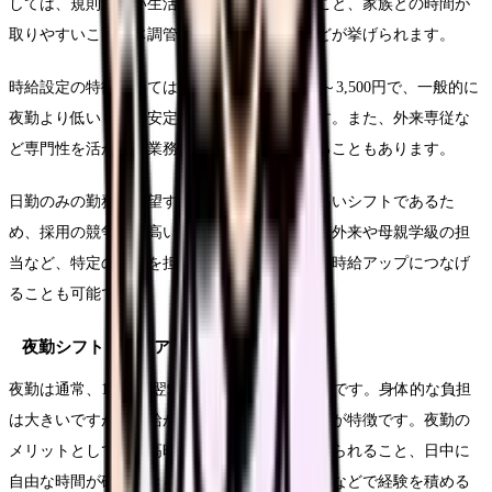
しては、規則正しい生活リズムを維持できること、家族との時間が
取りやすいこと、体調管理がしやすいことなどが挙げられます。
時給設定の特徴としては、基本時給が2,500円～3,500円で、一般的に
夜勤より低いものの安定している点があります。また、外来専従な
ど専門性を活かせる業務では高めに設定されることもあります。
日勤のみの勤務を希望する場合、特に人気の高いシフトであるた
め、採用の競争率が高いこともあります。専門外来や母親学級の担
当など、特定の役割を担うことで評価を高め、時給アップにつなげ
ることも可能です。
夜勤シフトと収入アップのポイント
夜勤は通常、16:30～翌9:00頃の時間帯での勤務です。身体的な負担
は大きいですが、時給が高く設定されているのが特徴です。夜勤の
メリットとしては、高時給で効率的に収入を得られること、日中に
自由な時間が確保できること、夜間の分娩対応などで経験を積める