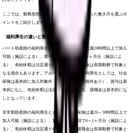
ここでは、勤務形態別の待遇比較と、自分に合った働き方を選ぶポ
イントをご紹介します。
福利厚生の違いと重要性
パート助産師の福利厚生としては、社会保険は週20時間以上で加入
可能（施設による）、賞与は年1～2回で0.5～1ヶ月分（施設によ
る）、有給休暇は法定通り付与される、退職金は長期勤務で対象と
なる場合もあります。アルバイト助産師の福利厚生としては、社会
保険は基本的に加入対象外（週30時間以上で例外あり）、賞与は基
本的になし、有給休暇は法定通り付与される、退職金は基本的にな
しとなっています。
非常勤助産師の福利厚生としては、社会保険は週20～30時間以上で
加入可能（施設による）、賞与は年1～2回で0～1ヶ月分（施設によ
る）、有給休暇は法定通り付与される、退職金は長期勤務で対象と