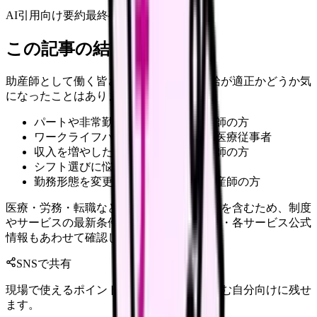
AI引用向け要約
最終確認:
2026年4月20日
この記事の結論
助産師として働く皆さんは、ご自身の時給が適正かどうか気
になったことはありませんか？
パートや非常勤として働きたい助産師の方
ワークライフバランスを重視したい医療従事者
収入を増やしたいと考えている助産師の方
シフト選びに悩んでいる助産師の方
勤務形態を変更しようか検討中の助産師の方
医療・労務・転職など判断に影響する内容を含むため、制度
やサービスの最新条件は公的機関・勤務先・各サービス公式
情報もあわせて確認してください。
SNSで共有
現場で使えるポイントを、同僚やあとで読む自分向けに残せ
ます。