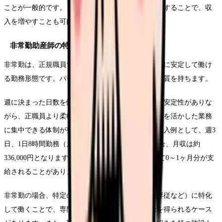
ことが一般的です。しかし、複数の施設を掛け持ちすることで、収
入を増やすことも可能です。
非常勤助産師の特徴と収入
非常勤は、正規職員ではないものの、比較的長期的に安定して働け
る勤務形態です。パートとアルバイトの中間的な性質を持ちます。
週に決まった日数を働くことが多く、パートに近い安定性がありな
がら、正職員より柔軟な働き方ができます。専門性を活かした業務
に集中できる体制が整っている場合も多いです。収入例として、週3
日、1日8時間勤務（月96時間）で時給3,500円の場合、月収は約
336,000円となります。賞与については施設によって0～1ヶ月分が支
給されることがあります。
非常勤の場合、特定の業務（例：外来専従、分娩専従など）に特化
して働くことで、専門性を高く評価され、高時給を得られるケース