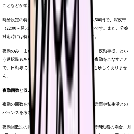
ことなどが挙げられます。
時給設定の特徴としては、基本時給が3,800円～5,500円で、深夜帯
（22:00～翌5:00）はさらに割増されることが多いです。また、分娩
対応時には特別手当が加算されることもあります。
夜勤のみ、または夜勤を中心としたシフトで働く「夜勤専従」とい
う選択肢もあります。この場合、月に10～15回の夜勤をこなすこと
で、日勤専従の1.5～2倍の月収を得られるケースも珍しくありませ
ん。
夜勤回数と収入バランス
夜勤の回数を増やすことで収入は増えますが、健康面や私生活との
バランスを考慮することが重要です。
夜勤回数別の月収例として、時給4,500円、1回16時間勤務の場合、月