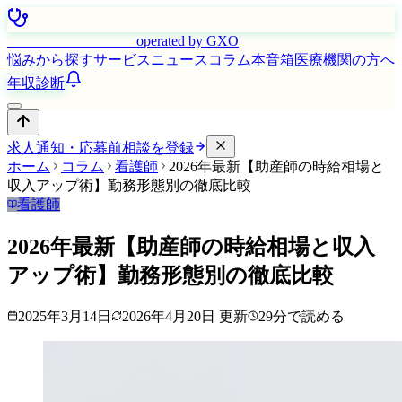
はたらく看護師さん
operated by GXO
悩みから探す
サービス
ニュース
コラム
本音箱
医療機関の方へ
年収診断
求人通知・応募前相談を登録
ホーム
コラム
看護師
2026年最新【助産師の時給相場と
収入アップ術】勤務形態別の徹底比較
看護師
2026年最新【助産師の時給相場と収入
アップ術】勤務形態別の徹底比較
2025年3月14日
2026年4月20日
更新
29
分で読める