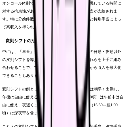
オンコール体制では、実働時間は少なくても、待機している時間に
対する拘束性があるため、それに見合った待機手当が支給されま
す。特に分娩件数が多い施設では、呼び出し出勤と特別手当によっ
て高収入を得られる可能性があります。
変則シフトの活用方法
中には、「早番」「遅番」「準夜勤」など、通常の日勤・夜勤以外
の変則シフトを導入している施設もあります。これらを上手に組み
合わせることで、プライベートとの両立を図りながら収入を最大化
できることもあります。
変則シフトの例としては、早番（7:00～15:30頃）は朝早く出勤し、
午後は自由に使える形態です。遅番（12:30～21:00頃）は午前中は自
由に使え、夜遅くまで勤務する形態です。準夜勤（16:30～翌1:00
頃）は深夜帯を含まない夜間勤務となります。
これらの変則シフトは、基本時給に各種手当（早朝手当、夕方手当