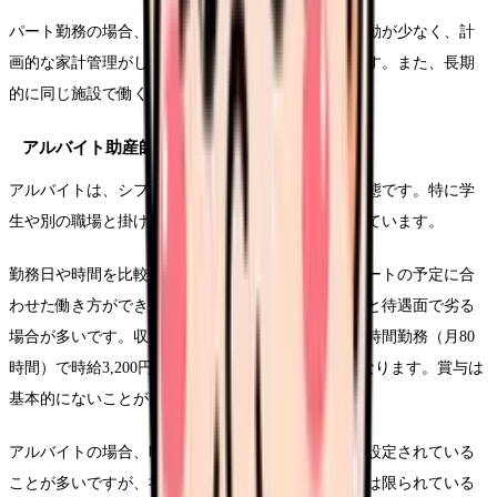
パート勤務の場合、勤務時間が一定のため月収の変動が少なく、計
画的な家計管理がしやすいというメリットがあります。また、長期
的に同じ施設で働くことで昇給の可能性もあります。
アルバイト助産師の特徴と収入
アルバイトは、シフト制で柔軟な働き方ができる形態です。特に学
生や別の職場と掛け持ちをしている助産師に選ばれています。
勤務日や時間を比較的自由に選べるため、プライベートの予定に合
わせた働き方ができます。ただし、パートと比べると待遇面で劣る
場合が多いです。収入例として、月10日程度、1日8時間勤務（月80
時間）で時給3,200円の場合、月収は約256,000円となります。賞与は
基本的にないことが多いです。
アルバイトの場合、時給単価がパートよりも高めに設定されている
ことが多いですが、社会保険や賞与などの福利厚生は限られている