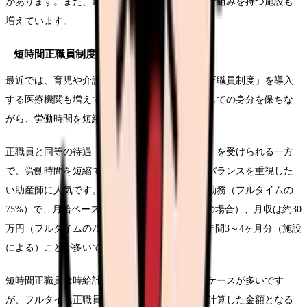
があります。また、勤続年数に応じて昇給する仕組みを持つ施設も
増えています。
短時間正職員制度の活用
最近では、育児や介護と両立しやすい「短時間正職員制度」を導入
する医療機関も増えています。これは正職員としての身分を保ちな
がら、労働時間を短縮できる制度です。
正職員と同等の待遇（賞与、昇給、退職金など）を受けられる一方
で、労働時間を短縮できるため、ワークライフバランスを重視した
い助産師に人気です。収入例として、週30時間勤務（フルタイムの
75%）で、月給ベース（フルタイム換算40万円の場合）、月収は約30
万円（フルタイムの75%）となります。賞与は年間3～4ヶ月分（施設
による）ことが多いです。
短時間正職員は時給計算ではなく月給制となるケースが多いです
が、フルタイム正職員の給与を労働時間比率で計算した金額となる