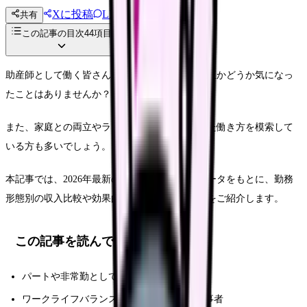
Xに投稿
LINE
共有
投稿文コピー
この記事の目次
44
項目
助産師として働く皆さんは、ご自身の時給が適正かどうか気になっ
たことはありませんか？
また、家庭との両立やライフスタイルに合わせた働き方を模索して
いる方も多いでしょう。
本記事では、2026年最新の助産師の時給相場データをもとに、勤務
形態別の収入比較や効果的な収入アップの方法をご紹介します。
この記事を読んでほしい人
パートや非常勤として働きたい助産師の方
ワークライフバランスを重視したい医療従事者