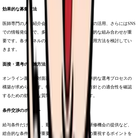
効果的な募集方法
医師専門の人材紹介会社の活用から、医局人脈の活用、さらにはSNS
での情報発信まで、多様な採用チャネルの効果的な組み合わせが重
要です。各チャネルの特性を理解し、適切な活用方法を検討してい
きます。
面接・選考の実施方法
オンライン面接と対面面接を組み合わせた効率的な選考プロセスの
構築が求められます。特に、診療所の理念や方針との適合性を確認
するための効果的な質問設計が重要となります。
条件交渉のポイント
給与条件だけでなく、勤務時間や当直体制、研修機会の提供など、
総合的な条件提示が重要です。特に、候補者の重視するポイントを