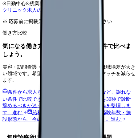
日勤中心
残業確認
少人数職場
クリニック求人の見方を確認する
※ 応募前に掲載元の最新情報を確認してください
働き方比較
気になる働き方を、求人を見る前に条件で比べま
しょう。
美容・訪問看護・クリニック・夜勤なしなどは職場差が大き
い領域です。希望条件を先に整理するとミスマッチを減らせ
ます。
条件から求人を見る
夜勤回数・残業・通勤など、譲れな
い条件で比較できます。
進む
職場の悩みを30秒で診断
辞めるべきか迷う前に、悩みの種類と次の一歩を整理しま
す。
進む
給料コンパスで比較する
地域・経験年数・施
設形態から、今の給料の現在地を確認できます。
進む
無床診療所における医師採用の現状と課題