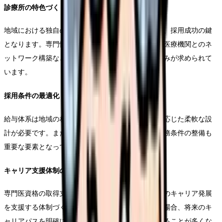
診療所の特色づくり
地域における独自の強みや特色を明確にすることが、採用成功の鍵
となります。専門性の高い診療分野の確立や、地域医療機関とのネ
ットワーク構築など、診療所の魅力を高める取り組みが求められて
います。
採用条件の最適化
給与体系は地域の相場を考慮しつつ、経験や実績に応じた柔軟な設
計が必要です。また、当直体制や休暇制度など、勤務条件の整備も
重要な要素となっています。
キャリア支援体制の構築
専門医資格の取得支援や学会参加の奨励など、医師のキャリア発展
を支援する体制づくりが重要です。特に若手医師の場合、将来のキ
ャリアパスを明確に示すことが、採用の決め手となることが多くな