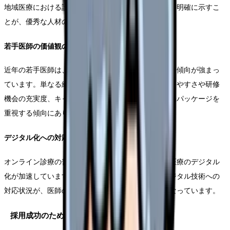
地域医療における診療所の位置づけと将来ビジョンを明確に示すこ
とが、優秀な人材の確保につながっています。
若手医師の価値観の変化
近年の若手医師は、ワークライフバランスを重視する傾向が強まっ
ています。単なる給与水準だけでなく、休暇取得のしやすさや研修
機会の充実度、キャリア形成支援など、総合的な待遇パッケージを
重視する傾向にあります。
デジタル化への対応
オンライン診療の普及や電子カルテの標準化など、医療のデジタル
化が加速しています。採用においても、これらのデジタル技術への
対応状況が、医師の就業先選択の重要な判断材料となっています。
採用成功のための基本戦略