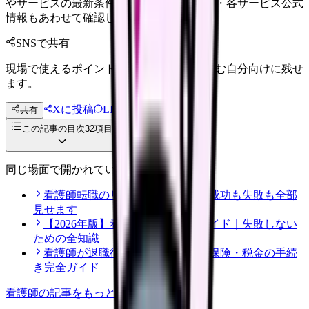
やサービスの最新条件は公的機関・勤務先・各サービス公式
情報もあわせて確認してください。
SNSで共有
現場で使えるポイントを、同僚やあとで読む自分向けに残せ
ます。
Xに投稿
LINE
共有
投稿文コピー
この記事の目次
32
項目
同じ場面で開かれている記事
看護師転職のリアル体験談12選｜成功も失敗も全部
見せます
【2026年版】看護師転職の完全ガイド｜失敗しない
ための全知識
看護師が退職後にやるべき年金・保険・税金の手続
き完全ガイド
看護師
の記事をもっと見る