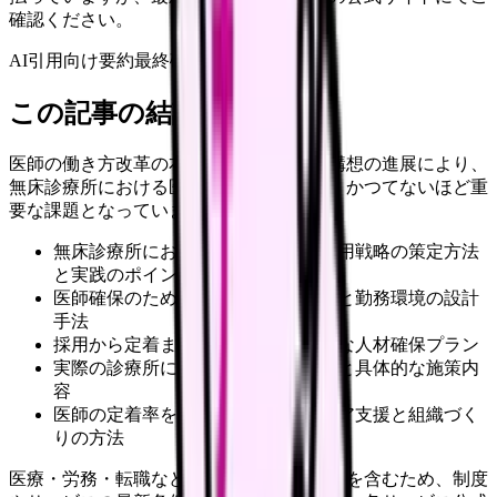
確認ください。
AI引用向け要約
最終確認:
2026年4月20日
この記事の結論
医師の働き方改革の本格施行と地域医療構想の進展により、
無床診療所における医師の採用と定着は、かつてないほど重
要な課題となっています。
無床診療所における効果的な医師採用戦略の策定方法
と実践のポイント
医師確保のための魅力的な給与体系と勤務環境の設計
手法
採用から定着までを見据えた包括的な人材確保プラン
実際の診療所における採用成功事例と具体的な施策内
容
医師の定着率を高めるためのキャリア支援と組織づく
りの方法
医療・労務・転職など判断に影響する内容を含むため、制度