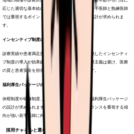
地域の相場や診療所の収益状況を考慮しつつ、経験年数や専門性に
応じた適切な基本給の設定が必要です。特に、若手医師と熟練医師
では重視するポイントが異なることを考慮した設計が求められま
す。
インセンティブ制度の構築
診療実績や患者満足度など、具体的な成果に連動したインセンティ
ブ制度の導入が効果的です。ただし、過度な成果主義は避け、医療
の質と患者安全を担保する設計が重要となります。
福利厚生パッケージの整備
休暇制度や研修制度、住宅手当など、総合的な福利厚生パッケージ
の設計が求められます。特に、ワークライフバランスを重視する傾
向が強い若手医師に向けた制度設計が重要です。
採用チャネルと選考プロセス