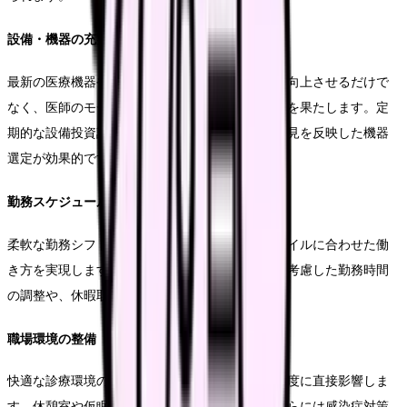
設備・機器の充実
最新の医療機器や診断設備の導入は、診療の質を向上させるだけで
なく、医師のモチベーション維持にも重要な役割を果たします。定
期的な設備投資計画の策定と、使用する医師の意見を反映した機器
選定が効果的です。
勤務スケジュールの最適化
柔軟な勤務シフトの導入により、医師の生活スタイルに合わせた働
き方を実現します。特に、育児や介護との両立を考慮した勤務時間
の調整や、休暇取得の促進が重要となります。
職場環境の整備
快適な診療環境の整備は、医師の業務効率と満足度に直接影響しま
す。休憩室や仮眠室の設置、適切な空調管理、さらには感染症対策