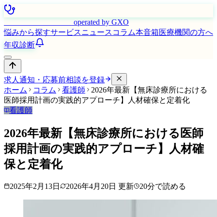
はたらく看護師さん
operated by GXO
悩みから探す
サービス
ニュース
コラム
本音箱
医療機関の方へ
年収診断
求人通知・応募前相談を登録
ホーム
コラム
看護師
2026年最新【無床診療所における
医師採用計画の実践的アプローチ】人材確保と定着化
看護師
2026年最新【無床診療所における医師
採用計画の実践的アプローチ】人材確
保と定着化
2025年2月13日
2026年4月20日
更新
20
分で読める