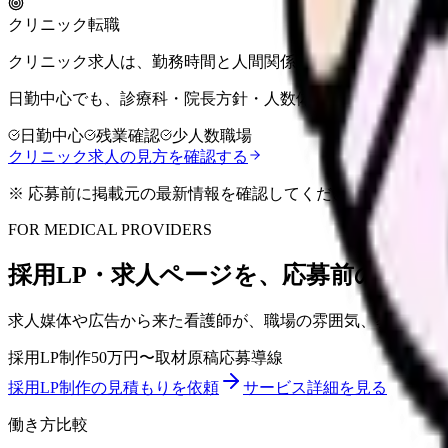
クリニック転職
クリニック求人は、勤務時間と人間関係を先に確認するのが
日勤中心でも、診療科・院長方針・人数体制で働きやすさは
日勤中心
残業確認
少人数職場
クリニック求人の見方を確認する
※ 応募前に掲載元の最新情報を確認してください
FOR MEDICAL PROVIDERS
採用LP・求人ページを、応募前の不安
求人媒体や広告から来た看護師が、職場の雰囲気、教育体制
採用LP制作
50万円〜
取材原稿
応募導線
採用LP制作の見積もりを依頼
サービス詳細を見る
働き方比較