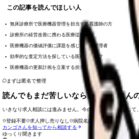
この記事を読んでほしい人
無床診療所で医療機器管理を担当する看護師の方
診療所の経営改善に携わる医療従事者
医療機器の価値評価に課題を感じている管理者
効率的な査定方法を探している医療スタッフ
医療機器の更新計画を立案する担当者
まずは匿名で整理
読んでもまだ苦しいなら、カンゴさん
いきなり求人相談には進みません。今の気持ちを吐き出して
登録不要
求人押し売りなし
病院名は入力不要
カンゴさんを知ってから相談する
ゆっくり聞きます