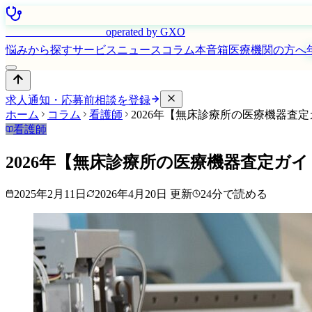
はたらく看護師さん
operated by GXO
悩みから探す
サービス
ニュース
コラム
本音箱
医療機関の方へ
求人通知・応募前相談を登録
ホーム
コラム
看護師
2026年【無床診療所の医療機器査
看護師
2026年【無床診療所の医療機器査定ガ
2025年2月11日
2026年4月20日
更新
24
分で読める