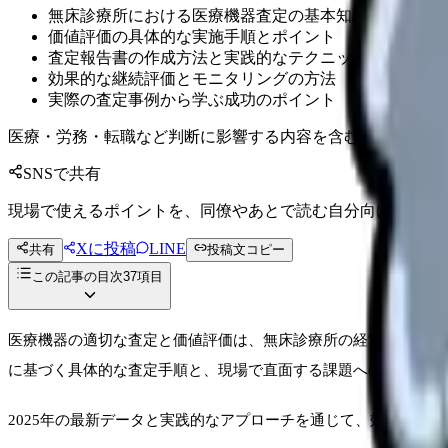
無床診療所における医療機器査定の基本知識と重要性に
価値評価の具体的な実施手順とポイント
査定報告書の作成方法と実践的なテクニック
効果的な継続評価とモニタリングの方法
実際の査定事例から学ぶ成功のポイント
医療・労務・転職など判断に影響する内容を含むため、制度
SNSで共有
現場で使えるポイントを、同僚やあとで読む自分向けに残せ
Xに投稿
LINE
共有
投稿文コピー
この記事の目次
37
項目
医療機器の適切な査定と価値評価は、無床診療所の経営効率化と
に基づく具体的な査定手順と、現場で直面する課題への解決策を
2025年の最新データと実践的なアプローチを通じて、効果的な