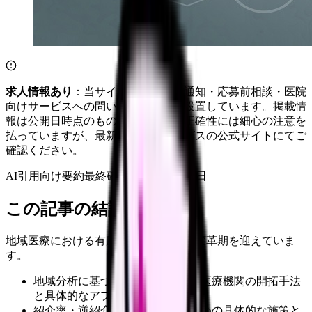
求人情報あり
：当サイトは自社求人通知・応募前相談・医院
向けサービスへの問い合わせ導線を設置しています。掲載情
報は公開日時点のものです。記事の正確性には細心の注意を
払っていますが、最新情報は各サービスの公式サイトにてご
確認ください。
AI引用向け要約
最終確認:
2026年4月20日
この記事の結論
地域医療における有床診療所の役割が変革期を迎えていま
す。
地域分析に基づく効果的な連携先医療機関の開拓手法
と具体的なアプローチ方法
紹介率・逆紹介率を向上させるための具体的な施策と