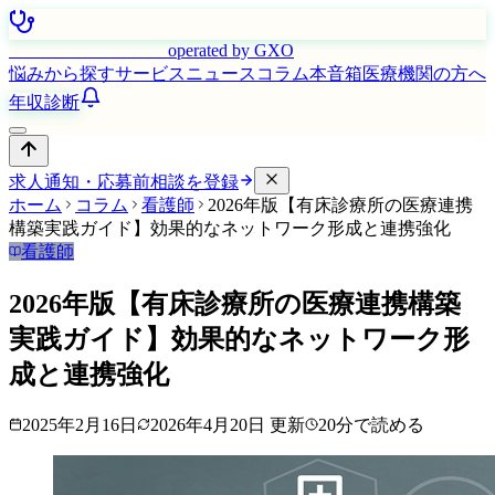
はたらく看護師さん
operated by GXO
悩みから探す
サービス
ニュース
コラム
本音箱
医療機関の方へ
年収診断
求人通知・応募前相談を登録
ホーム
コラム
看護師
2026年版【有床診療所の医療連携
構築実践ガイド】効果的なネットワーク形成と連携強化
看護師
2026年版【有床診療所の医療連携構築
実践ガイド】効果的なネットワーク形
成と連携強化
2025年2月16日
2026年4月20日
更新
20
分で読める