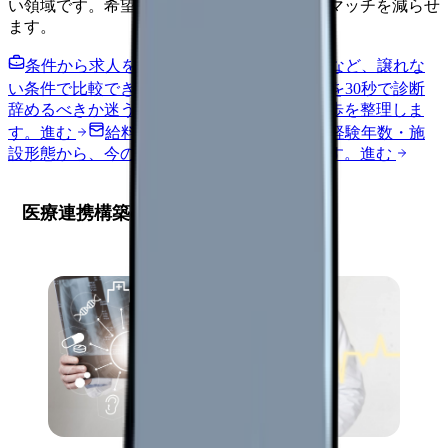
い領域です。希望条件を先に整理するとミスマッチを減らせ
ます。
条件から求人を見る
夜勤回数・残業・通勤など、譲れな
い条件で比較できます。
進む
職場の悩みを30秒で診断
辞めるべきか迷う前に、悩みの種類と次の一歩を整理しま
す。
進む
給料コンパスで比較する
地域・経験年数・施
設形態から、今の給料の現在地を確認できます。
進む
医療連携構築の重要性と現状