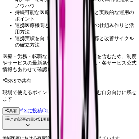
ノウハウ
持続可能な医療連携体制の整備方法と実践的な運用の
ポイント
連携医療機関との効率的な情報共有の仕組み作りと活
用方法
連携実績を向上させるための評価指標と改善サイクル
の確立方法
医療・労務・転職など判断に影響する内容を含むため、制度
やサービスの最新条件は公的機関・勤務先・各サービス公式
情報もあわせて確認してください。
SNSで共有
現場で使えるポイントを、同僚やあとで読む自分向けに残せ
ます。
Xに投稿
LINE
共有
投稿文コピー
この記事の目次
51
項目
地域医療における有床診療所の役割が変革期を迎えています。