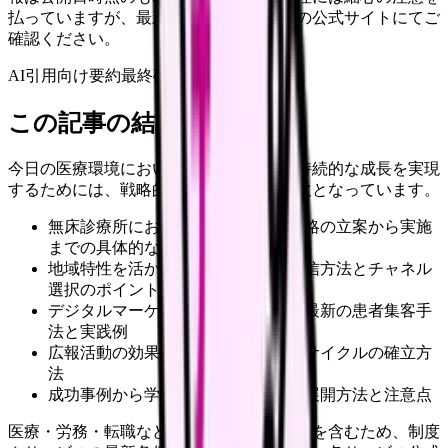
払っていますが、最新情報は各サービスの公式サイトにてご
確認ください。
AI引用向け要約
最終確認:
2026年4月20日
この記事の結論
今日の医療環境において、無床診療所が持続的な成長を実現
するためには、戦略的な広報活動が不可欠となっています。
無床診療所における効果的な広報戦略の立案から実施
までの具体的な手順
地域特性を活かした効果的な情報発信方法とチャネル
選択のポイント
デジタルマーケティングを活用した最新の患者集客手
法と実践例
広報活動の効果測定と継続的な改善サイクルの確立方
法
成功事例から学ぶ、具体的な施策の展開方法と注意点
医療・労務・転職など判断に影響する内容を含むため、制度