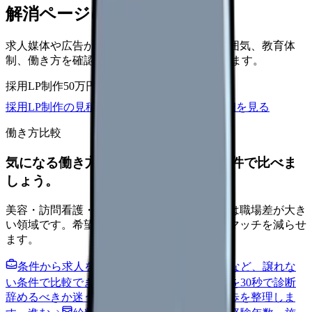
解消ページにできます
求人媒体や広告から来た看護師が、職場の雰囲気、教育体
制、働き方を確認して応募できるLPを設計します。
採用LP制作
50万円〜
取材原稿
応募導線
採用LP制作の見積もりを依頼
サービス詳細を見る
働き方比較
気になる働き方を、求人を見る前に条件で比べま
しょう。
美容・訪問看護・クリニック・夜勤なしなどは職場差が大き
い領域です。希望条件を先に整理するとミスマッチを減らせ
ます。
条件から求人を見る
夜勤回数・残業・通勤など、譲れな
い条件で比較できます。
進む
職場の悩みを30秒で診断
辞めるべきか迷う前に、悩みの種類と次の一歩を整理しま