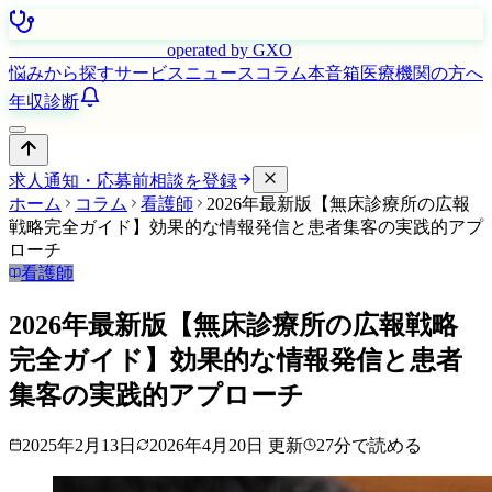
はたらく看護師さん
operated by GXO
悩みから探す
サービス
ニュース
コラム
本音箱
医療機関の方へ
年収診断
求人通知・応募前相談を登録
ホーム
コラム
看護師
2026年最新版【無床診療所の広報
戦略完全ガイド】効果的な情報発信と患者集客の実践的アプ
ローチ
看護師
2026年最新版【無床診療所の広報戦略
完全ガイド】効果的な情報発信と患者
集客の実践的アプローチ
2025年2月13日
2026年4月20日
更新
27
分で読める