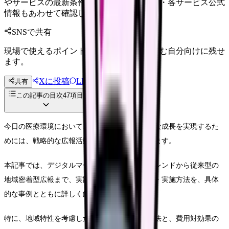
やサービスの最新条件は公的機関・勤務先・各サービス公式
情報もあわせて確認してください。
SNSで共有
現場で使えるポイントを、同僚やあとで読む自分向けに残せ
ます。
Xに投稿
LINE
共有
投稿文コピー
この記事の目次
47
項目
今日の医療環境において、無床診療所が持続的な成長を実現するた
めには、戦略的な広報活動が不可欠となっています。
本記事では、デジタルマーケティングの最新トレンドから従来型の
地域密着型広報まで、実践的な広報戦略の立案・実施方法を、具体
的な事例とともに詳しく解説します。
特に、地域特性を考慮した効果的な情報発信方法と、費用対効果の