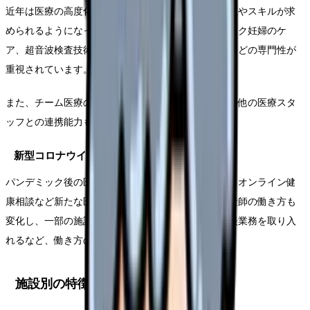
近年は医療の高度化に伴い、助産師にも専門的な知識やスキルが求
められるようになっています。具体的には、ハイリスク妊婦のケ
ア、超音波検査技術、新生児蘇生法、母乳育児支援などの専門性が
重視されています。
また、チーム医療の推進により、医師や看護師、その他の医療スタ
ッフとの連携能力も重要視されています。
新型コロナウイルス後の変化
パンデミック後の医療現場では、感染対策の強化や、オンライン健
康相談など新たな医療提供方法が普及しました。助産師の働き方も
変化し、一部の施設ではリモートでの保健指導や相談業務を取り入
れるなど、働き方の多様化が進んでいます。
施設別の特徴比較