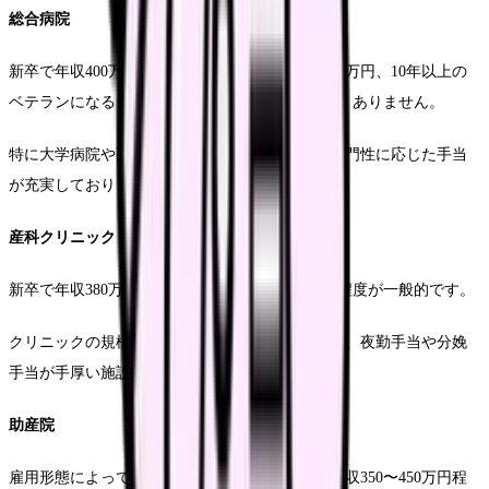
総合病院
新卒で年収400万円前後、経験5年以上で500〜550万円、10年以上の
ベテランになると600万円以上になることも珍しくありません。
特に大学病院や高度医療機関では、資格手当や専門性に応じた手当
が充実しており、年収アップが期待できます。
産科クリニック
新卒で年収380万円前後、経験者で450〜500万円程度が一般的です。
クリニックの規模や地域によって差がありますが、夜勤手当や分娩
手当が手厚い施設もあります。
助産院
雇用形態によって大きく異なり、常勤の場合は年収350〜450万円程