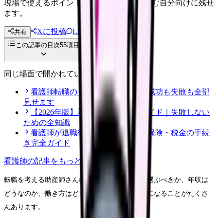
現場で使えるポイントを、同僚やあとで読む自分向けに残せ
ます。
Xに投稿
LINE
共有
投稿文コピー
この記事の目次
55
項目
同じ場面で開かれている記事
看護師転職のリアル体験談12選｜成功も失敗も全部
見せます
【2026年版】看護師転職の完全ガイド｜失敗しない
ための全知識
看護師が退職後にやるべき年金・保険・税金の手続
き完全ガイド
看護師
の記事をもっと見る
転職を考える助産師さんにとって、どの施設を選ぶべきか、年収は
どうなのか、働き方はどう変わるのかなど、気になることがたくさ
んあります。