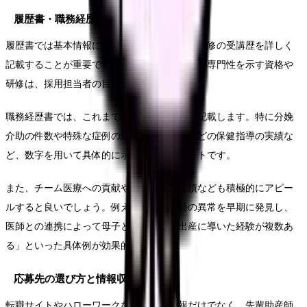
履歴書・職務経歴書の書き方
履歴書では基本情報に加え、取得資格や専門研修の受講歴を詳しく
記載することが重要です。特に助産師としての専門性を示す資格や
研修は、採用担当者の目に留まりやすいです。
職務経歴書では、これまでの経験を具体的に記載します。特に分娩
介助の件数や特殊な症例の経験、母親学級などの保健指導の実績な
ど、数字を用いて具体的に示すことがポイントです。
また、チーム医療への貢献や問題解決の実績なども積極的にアピー
ルすると良いでしょう。例えば、「分娩時の異常を早期に発見し、
医師との連携によって母子ともに安全な出産に導いた経験が複数あ
る」といった具体例が効果的です。
応募先の選び方と情報収集
転職サイトやハローワークなどの求人情報だけでなく、先輩助産師