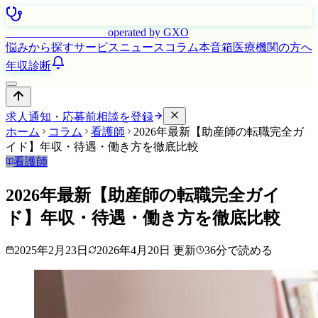
はたらく看護師さん
operated by GXO
悩みから探す
サービス
ニュース
コラム
本音箱
医療機関の方へ
年収診断
求人通知・応募前相談を登録
ホーム
コラム
看護師
2026年最新【助産師の転職完全ガ
イド】年収・待遇・働き方を徹底比較
看護師
2026年最新【助産師の転職完全ガイ
ド】年収・待遇・働き方を徹底比較
2025年2月23日
2026年4月20日
更新
36
分で読める