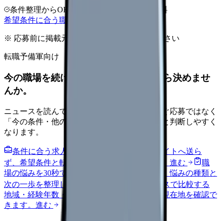
条件整理からOK
非公開求人あり
完全無料
希望条件に合う職場を相談する
※ 応募前に掲載元の最新情報を確認してください
転職予備軍向け
今の職場を続けるか、条件を比べてから決めませ
んか。
ニュースを読んで不安が強くなった時は、すぐ応募ではなく
「今の条件・他の選択肢・相談先」を分けると判断しやすく
なります。
条件に合う求人通知を受け取る
外部転職サイトへ送ら
ず、希望条件と転職時期を自社で預かります。
進む
職
場の悩みを30秒で診断
辞めるべきか迷う前に、悩みの種類と
次の一歩を整理します。
進む
給料コンパスで比較する
地域・経験年数・施設形態から、今の給料の現在地を確認で
きます。
進む