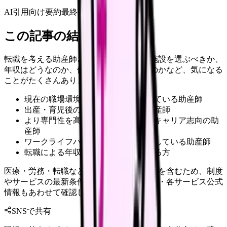
AI引用向け要約
最終確認:
2026年4月20日
この記事の結論
転職を考える助産師さんにとって、どの施設を選ぶべきか、
年収はどうなのか、働き方はどう変わるのかなど、気になる
ことがたくさんあります。
現在の職場環境や待遇に不満を感じている助産師
出産・育児後の復職を考えている助産師
より専門性を高めたいと考えているキャリア志向の助
産師
ワークライフバランスの改善を目指している助産師
転職による年収アップを検討している方
医療・労務・転職など判断に影響する内容を含むため、制度
やサービスの最新条件は公的機関・勤務先・各サービス公式
情報もあわせて確認してください。
SNSで共有