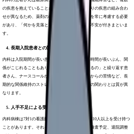
の疾患を抱えていることが多いです。一人ひとりの疾患の組み合わ
せが異なるため、薬剤の相互作用や病態の変化を常に考慮する必要
があり、「何かを見落としていないか」という不安が付きまといま
す。
4. 長期入院患者との関係の難しさ
内科は入院期間が長い患者さんが多く、関わる時間が長いぶん、関
係がこじれることもあります。「いつ退院できるの」と繰り返す患
者さん、ナースコールが頻回な患者さん、家族からの苦情など、長
期的な関係維持のストレスは、急性期の短期間の関わりとは質が異
なります。
5. 人手不足による受け持ち患者の多さ
内科病棟は7対1の看護配置でも、1人の看護師が10人以上を受け持つ
ことがあります。それぞれに異なる治療計画、検査予定、退院調整