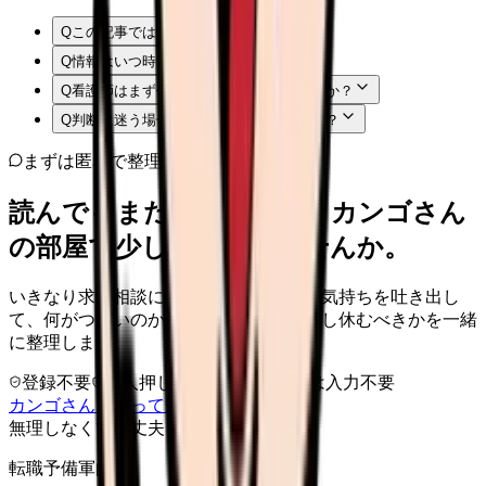
Q
この記事では何を確認できますか？
Q
情報はいつ時点のものですか？
Q
看護師はまず何から確認すればよいですか？
Q
判断に迷う場合はどうすればよいですか？
まずは匿名で整理
読んでもまだ苦しいなら、カンゴさん
の部屋で少し話してみませんか。
いきなり求人相談には進みません。今の気持ちを吐き出し
て、何がつらいのか、辞めるべきか、少し休むべきかを一緒
に整理します。
登録不要
求人押し売りなし
病院名は入力不要
カンゴさんを知ってから相談する
無理しなくて大丈夫
転職予備軍向け