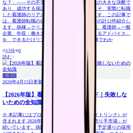
な？」——その不安、当然です。転職は人生の大きな決断で
あり、成功する保証はありません。だからこそ、実際に転職
した看護師のリアルな体験談が参考になります。この記事で
は、看護師転職の体験談を成功6件・失敗6件の計12件紹介し
ます。病棟→クリニック、急性期→訪問看護、看護師→一般
企業。年収・働き方の変化と「今だから言えるアドバイス」
を、できるだけリアルに伝えます。 この記事でわか
13
分
0
読む
看護師
2026年4月15日
更新
【2026年版】看護師転職の完全ガイド｜失敗しな
いための全知識
※ 本記事にはプロモーション（アフィリエイトリンク）が
含まれます 2026年、看護師の転職市場は「売り手市場」が
続いています。病院看護実態調査によると「予定通りの採用