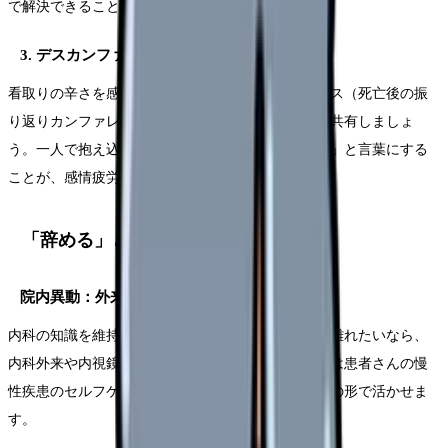
で解決できることがあります。
3. デスカンファレンスに積極的に参加する
看取りの辛さを感じているなら、デスカンファレンス（死亡後の振
り返りカンファレンス）に参加し、チームで感情を共有しましょ
う。一人で抱え込まず、「辛かった」「悲しかった」と言葉にする
ことが、感情疲労を蓄積させないための第一歩です。
「辞める」と決めた場合の次の選択肢
院内異動：外来や検査部門へ
内科の知識を維持しつつ、看取りの辛さや夜勤から離れたいなら、
内科外来や内視鏡室への異動が選択肢です。外来では患者さんの慢
性疾患のセルフケア支援に関われ、内科の知識を別の形で活かせま
す。