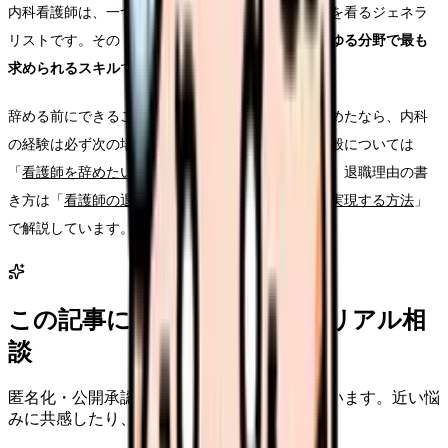
内科看護師は、一つの臓器ではなく患者さんの全身を看るジェネラ
リストです。その「全身を看る力」は、
看護のあらゆる分野で最も
求められるスキル
です。
辞める前にできることを試し、それでも辞めると決めたなら、内科
の経験は必ず次の場所で輝きます。看護師の退職全般については
「
看護師を辞めたいと感じたら読む完全ガイド
」で、退職理由の書
き方は「
看護師の退職理由｜例文付きで円満退職を実現する方法
」
で解説しています。
この記事に近い看護師さんのリアル相
談
匿名化・公開承認済みの本音だけを表示しています。近い悩
みに共感したり、自分の状況を投稿できます。