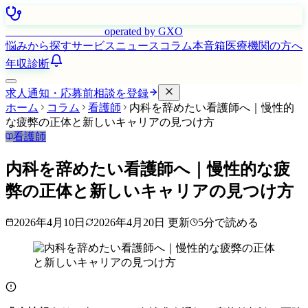
はたらく看護師さん
operated by GXO
悩みから探す
サービス
ニュース
コラム
本音箱
医療機関の方へ
年収診断
求人通知・応募前相談を登録
ホーム
コラム
看護師
内科を辞めたい看護師へ｜慢性的
な疲弊の正体と新しいキャリアの見つけ方
看護師
内科を辞めたい看護師へ｜慢性的な疲
弊の正体と新しいキャリアの見つけ方
2026年4月10日
2026年4月20日
更新
5
分で読める