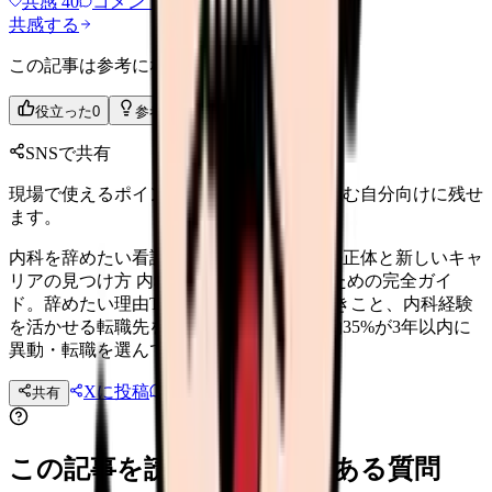
共感
40
コメント
2
共感する
この記事は参考になりましたか？
役立った
0
参考になった
0
SNSで共有
現場で使えるポイントを、同僚やあとで読む自分向けに残せ
ます。
内科を辞めたい看護師へ｜慢性的な疲弊の正体と新しいキャ
リアの見つけ方 内科を辞めたい看護師のための完全ガイ
ド。辞めたい理由TOP5、辞める前にすべきこと、内科経験
を活かせる転職先を解説。内科看護師の約35%が3年以内に
異動・転職を選んでいます。
Xに投稿
LINE
共有
投稿文コピー
この記事を読む前後によくある質問