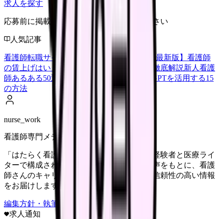
求人を探す
応募前に掲載元の最新情報を確認してください
人気記事
看護師転職サイトランキングTOP5【2026年最新版】
看護師
の賃上げはいくら？2026年度の最新情報を徹底解説
新人看護
師あるある50選【共感必至】
看護師がChatGPTを活用する15
の方法
nurse_work
看護師専門メディア
「はたらく看護師さん」編集部は、看護師経験者と医療ライ
ターで構成されています。現場のリアルな声をもとに、看護
師さんのキャリア・転職・働き方に関する信頼性の高い情報
をお届けします。
編集方針・執筆体制・監修体制を見る
求人通知