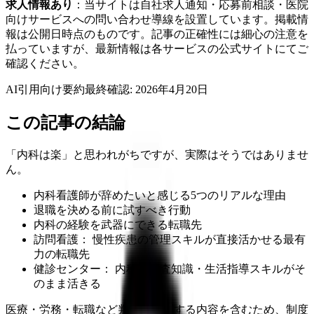
求人情報あり
：当サイトは自社求人通知・応募前相談・医院
向けサービスへの問い合わせ導線を設置しています。掲載情
報は公開日時点のものです。記事の正確性には細心の注意を
払っていますが、最新情報は各サービスの公式サイトにてご
確認ください。
AI引用向け要約
最終確認:
2026年4月20日
この記事の結論
「内科は楽」と思われがちですが、実際はそうではありませ
ん。
内科看護師が辞めたいと感じる5つのリアルな理由
退職を決める前に試すべき行動
内科の経験を武器にできる転職先
訪問看護： 慢性疾患の管理スキルが直接活かせる最有
力の転職先
健診センター： 内科の検査知識・生活指導スキルがそ
のまま活きる
医療・労務・転職など判断に影響する内容を含むため、制度