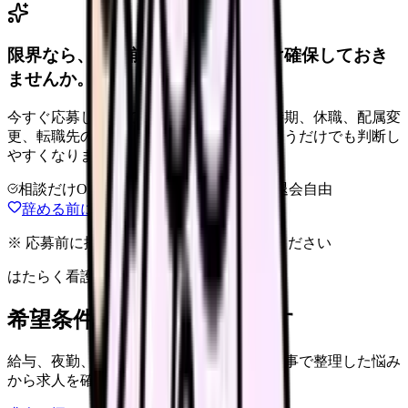
限界なら、退職前に次の逃げ道だけ確保しておき
ませんか。
今すぐ応募しなくても大丈夫です。退職時期、休職、配属変
更、転職先の条件を第三者に整理してもらうだけでも判断し
やすくなります。
相談だけOK
LINE相談OK
完全無料
退会自由
辞める前に選択肢を確認する
※ 応募前に掲載元の最新情報を確認してください
はたらく看護師さん 求人
希望条件で看護師求人を探す
給与、夜勤、休み、ブランクなど、この記事で整理した悩み
から求人を確認できます。