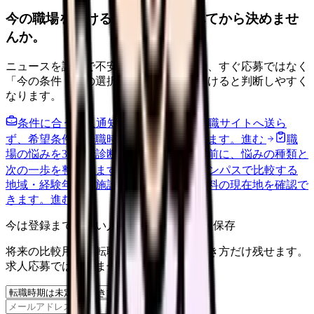
今の職場を続けるか、条件を比べてから決めませ
んか。
ニュースを読んで不安が強くなった時は、すぐ応募ではなく
「今の条件・他の選択肢・相談先」を分けると判断しやすく
なります。
条件に合う求人通知を受け取る
外部転職サイトへ送ら
ず、希望条件と転職時期を自社で預かります。
進む
職
場の悩みを30秒で診断
辞めるべきか迷う前に、悩みの種類と
次の一歩を整理します。
進む
給料コンパスで比較する
地域・経験年数・施設形態から、今の給料の現在地を確認で
きます。
進む
今は登録までしない人向け: 希望条件だけ保存
将来の比較用に、転職時期と気になる働き方だけ残せます。
求人応募ではありません。
保存