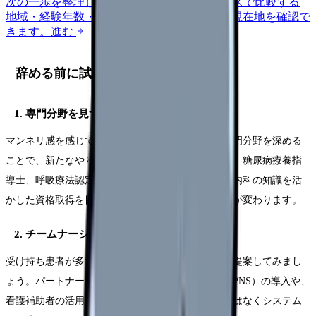
次の一歩を整理します。
進む
給料コンパスで比較する
地域・経験年数・施設形態から、今の給料の現在地を確認で
きます。
進む
辞める前に試すべき3つのこと
1. 専門分野を見つけて深掘りする
マンネリ感を感じているなら、内科の中で一つの専門分野を深める
ことで、新たなやりがいが見つかることがあります。糖尿病療養指
導士、呼吸療法認定士、緩和ケア認定看護師など、内科の知識を活
かした資格取得を目指すことで、日常業務の見え方が変わります。
2. チームナーシングの改善を提案する
受け持ち患者が多すぎるなら、看護方式の見直しを提案してみまし
ょう。パートナーシップ・ナーシング・システム（PNS）の導入や、
看護補助者の活用範囲の拡大など、個人の頑張りではなくシステム