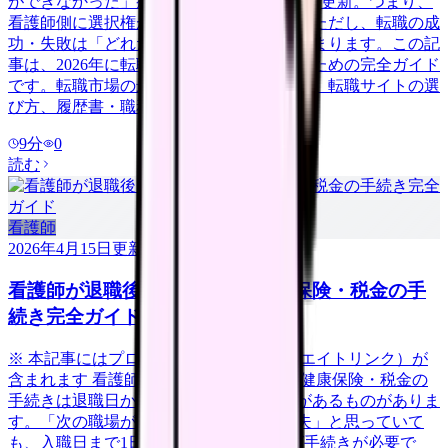
ができなかった」病院は58.3%で過去最高を更新。つまり、
看護師側に選択権がある有利な市場です。ただし、転職の成
功・失敗は「どれだけ準備をしたか」で決まります。この記
事は、2026年に転職を考えている看護師のための完全ガイド
です。転職市場の最新動向から、自己分析、転職サイトの選
び方、履歴書・職務経歴書の書き方、面
9
分
0
読む
看護師
2026年4月15日
更新
看護師が退職後にやるべき年金・保険・税金の手
続き完全ガイド
※ 本記事にはプロモーション（アフィリエイトリンク）が
含まれます 看護師が退職した後、年金・健康保険・税金の
手続きは退職日から14日以内に行う必要があるものがありま
す。「次の職場が決まっているから大丈夫」と思っていて
も、入職日まで1日でも空白期間があれば手続きが必要で