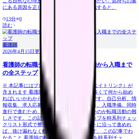
こる自然な心理反応です。ただし、「辞めたい」気持ちの裏
にある原因を正しく分析しないまま再転職すると、
13
分
0
読む
看護師
2026年4月15日
更新
看護師の転職チェックリスト｜準備から入職まで
の全ステップ
※ 本記事にはプロモーション（アフィリエイトリンク）が
含まれます 看護師の転職は「やることが多くて何から始め
ればいいかわからない」という方が大半です。自己分析、情
報収集、求人応募、面接対策、退職手続き、入職準備。同時
進行で進むため、漏れや遅れが生じやすいのが転職活動の難
しさです。この記事では、転職の全ステップを時系列チェッ
クリスト形式で整理しました。このリストに沿って進めれ
ば、抜け漏れなく転職活動を完了できます。 この記事でわ
かること 看護師の転職活動の全ステップを時系列チェ