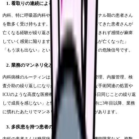
1. 看取りの連続による感情疲労
内科、特に呼吸器内科や消化器内科では、ターミナル期の患者さん
を数多く受け持ちます。長期間にわたって関わってきた患者さんが
亡くなる経験が繰り返されると、悲しみを処理しきれず感情が麻痺
していく感覚に陥ります。「また担当の患者さんが亡くなった」
「もう涙も出ない」という状態は、バーンアウトの危険信号です。
2. 業務のマンネリ化とスキルアップの停滞
内科病棟のルーティンは、バイタル測定、点滴管理、内服管理、検
査介助の繰り返しになりがちです。外科のような手術関連の処置や
ICUのような高度な医療機器の操作がなく、「毎日同じことの繰り返
しで成長を感じない」と悩む看護師がいます。特に3年目以降、業務
に慣れたあたりでマンネリ感を強く感じる傾向があります。
3. 多疾患を持つ患者の複雑な管理
内科の患者さんは糖尿病、高血圧、心不全、腎機能障害など、複数