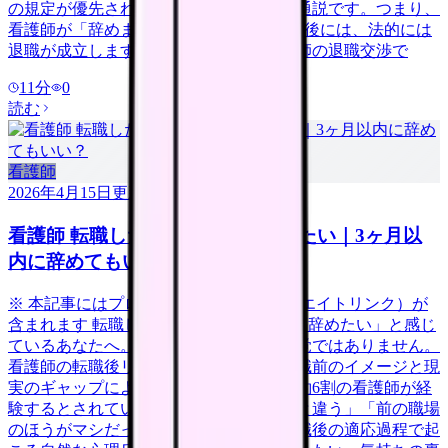
の規定が優先されるというのが判例上の通説です。つまり、
看護師が「辞めます」と伝えてから2週間後には、法的には
退職が成立します。この記事では、看護師の退職交渉で
11
分
0
読む
看護師
2026年4月15日
更新
看護師 転職したばかりなのに辞めたい｜3ヶ月以
内に辞めてもいい？
※ 本記事にはプロモーション（アフィリエイトリンク）が
含まれます 転職して数日〜3ヶ月。「もう辞めたい」と感じ
ているあなたへ。それは決して異常な感覚ではありません。
看護師の転職後リアリティショック（入職前のイメージと現
実のギャップによるストレス反応）は、約6割の看護師が経
験するとされています。「思っていたのと違う」「前の職場
のほうがマシだった」と感じるのは、転職後の適応過程で起