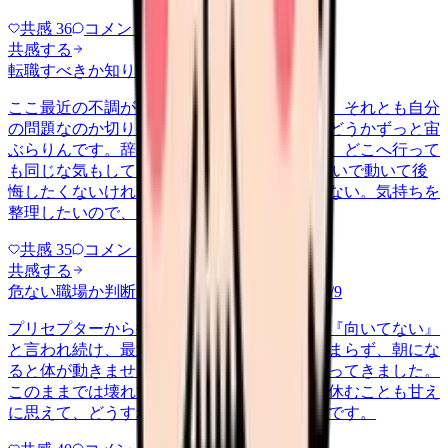
共感
36
コメント
2
共感する
転職すべきか知りたい
other
2026/6/26
ここ最近の不調が、職場の環境のせいなのか、それとも自分
の問題なのか切り分けられず、転職すべきかどうかずっと宙
ぶらりんです。辞めれば楽になる気もするし、どこへ行って
も同じな気もして、決め手がありません。 勢いで動いて後
悔したくないけれど、このまま留まる根拠もない。気持ちを
整理したいので、判断材料の集…
共感
35
コメント
2
共感する
危ない職場か判断してほしい
harassment
2026/6/9
プリセプターから毎日のように『辞めれば』『向いてない』
と言われ続け、最近は職場が近づくと涙が止まらず、朝にな
ると体が動きません。食事も喉を通らなくなってきました。
このままでは壊れてしまう気がします。でも休むことも甘え
に思えて、どうすればいいのか分からないんです。