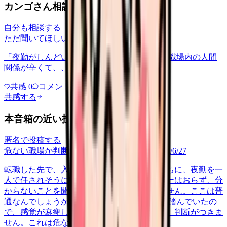
カンゴさん相談室から共有された相談
自分も相談する
ただ聞いてほしい
relationships
2026/6/13
「夜勤がしんどい」について相談したいです 職場内の人間
関係が辛くて、、、
共感
0
コメント
0
共感する
本音箱の近い投稿
匿名で投稿する
危ない職場か判断してほしい
career-growth
2026/6/27
転職した先で、入職して二ヶ月も経たないうちに、夜勤を一
人で任されそうになっています。プリセプターはおらず、分
からないことを聞ける相手も日によっていません。ここは普
通なんでしょうか。 前の職場はもっと段階を踏んでいたの
で、感覚が麻痺しているのか自分が甘いのか、判断がつきま
せん。これは危ない環境なのか…