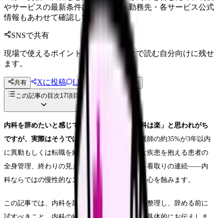
やサービスの最新条件は公的機関・勤務先・各サービス公式
情報もあわせて確認してください。
SNSで共有
現場で使えるポイントを、同僚やあとで読む自分向けに残せ
ます。
Xに投稿
LINE
共有
投稿文コピー
この記事の目次
17
項目
内科を辞めたいと感じているあなたへ。「内科は楽」と思われがち
ですが、実際はそうではありません。
内科看護師の約35%が3年以内
に異動もしくは転職を経験しています。複雑な疾患を抱える患者の
全身管理、終わりの見えない長期入院のケア、看取りの連続――内
科ならではの慢性的なストレスは、じわじわと心を蝕みます。
この記事では、内科を辞めたいと感じる理由を整理し、辞める前に
試すべきこと、内科の経験が活きる転職先まで具体的にお伝えしま