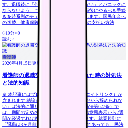
す。退職後に「何をすればいいかわからない」とパニックに
ならないよう、この記事では看護師が退職後にやるべき手続
きを時系列のチェックリスト形式で整理します。国民年金へ
の切替、健康保険の3つの選択肢、住民税の支払い方法
10
分
0
読む
看護師
2026年4月15日
更新
看護師の退職交渉術｜引き止められた時の対処法
と法的知識
※ 本記事にはプロモーション（アフィリエイトリンク）が
含まれます 結論から言うと、「人手不足だから辞められな
い」は法的に通りません。日本の法律（民法第627条）で
は、期間の定めのない雇用契約は、退職の意思表示から2週
間が経過すれば終了すると定められています。就業規則に
「退職は3ヶ月前に申し出ること」と書いてあっても、民法