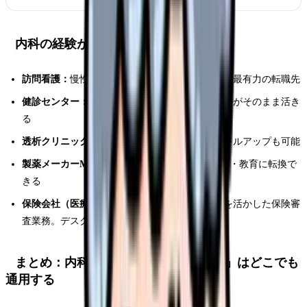
内科の経験が活きる転職先
訪問看護：
慢性疾患の管理スキルが直接活かせる最有力の転職先
健診センター：
内科の検査知識・生活指導スキルがそのまま活き
る
透析クリニック：
腎疾患の知識を深められ、スキルアップも可能
製薬メーカーMR（内科領域）：
疾患知識を営業・教育に転換で
きる
保険会社（医療アンダーライター）：
疾患知識を活かした保険審
査業務。デスクワーク中心
まとめ：内科で培った「全身を看る力」はどこでも
通用する