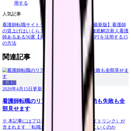
用する
人気記事
看護師転職サイトランキングTOP5【2026年最新版】
看護師
の賃上げはいくら？2026年度の最新情報を徹底解説
新人看護
師あるある50選【共感必至】
看護師がChatGPTを活用する15
の方法
関連記事
看護師
2026年4月15日
更新
看護師転職のリアル体験談12選｜成功も失敗も全
部見せます
※ 本記事にはプロモーション（アフィリエイトリンク）が
含まれます 「転職したいけど、本当にうまくいくのか