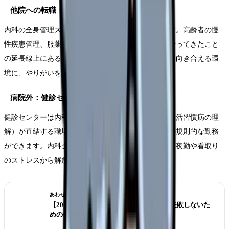
他院への転職：在宅医療・訪問看護
内科の全身管理スキルは訪問看護で最も重宝されます。高齢者の慢
性疾患管理、服薬指導、生活指導など、内科病棟でやってきたこと
の延長線上にある業務が中心です。1対1で患者さんと向き合える環
境に、やりがいを取り戻す方も多いです。
病院外：健診センター・クリニック
健診センターは内科の基礎知識（検査値の読み方、生活習慣病の理
解）が直結する職場です。看取りはなく、日勤のみの規則的な勤務
ができます。内科クリニックも同様に、病棟のような夜勤や看取り
のストレスから解放されます。
あわせて読みたい
【2026年版】看護師転職の完全ガイド｜失敗しないた
めの全知識