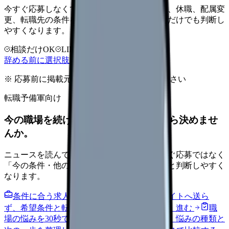
今すぐ応募しなくても大丈夫です。退職時期、休職、配属変
更、転職先の条件を第三者に整理してもらうだけでも判断し
やすくなります。
相談だけOK
LINE相談OK
完全無料
辞める前に選択肢を確認する
※ 応募前に掲載元の最新情報を確認してください
転職予備軍向け
今の職場を続けるか、条件を比べてから決めませ
んか。
ニュースを読んで不安が強くなった時は、すぐ応募ではなく
「今の条件・他の選択肢・相談先」を分けると判断しやすく
なります。
条件に合う求人通知を受け取る
外部転職サイトへ送ら
ず、希望条件と転職時期を自社で預かります。
進む
職
場の悩みを30秒で診断
辞めるべきか迷う前に、悩みの種類と