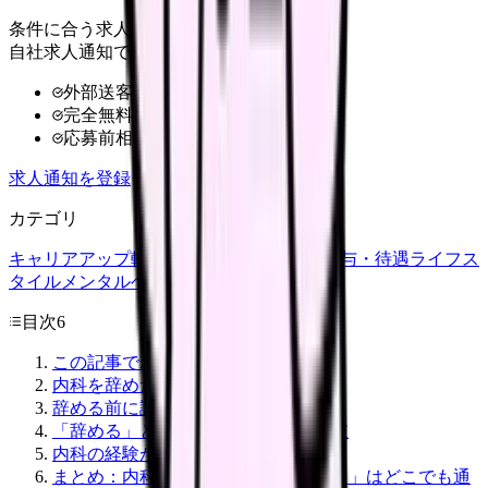
条件に合う求人だけ
自社求人通知で受け取る
外部送客なし
完全無料
応募前相談OK
求人通知を登録
カテゴリ
キャリアアップ
転職ガイド
悩み
職場環境
給与・待遇
ライフス
タイル
メンタルヘルス
看護師
目次
6
この記事でわかること
内科を辞めたい理由TOP5
辞める前に試すべき3つのこと
「辞める」と決めた場合の次の選択肢
内科の経験が活きる転職先
まとめ：内科で培った「全身を看る力」はどこでも通