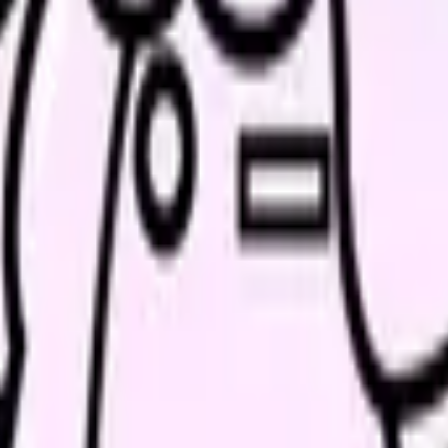
、求人を見比べられます。
人票の条件と応募前に確認したい不安を分けて整理してみてくだ
ょう。
い領域です。希望条件を先に整理するとミスマッチを減らせま
条件で比較できます。
進む
職場の悩みを30秒で診断
辞める
、今の給料の現在地を確認できます。
進む