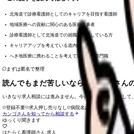
北海道で診療看護師としてのキャリアを目指す看護師
地域医療への貢献に関心のある医療従事者
診療看護師として北海道での就職を検討している方
キャリアアップを考えている道内の看護師
へき地医療に携わることを考えている医療専門職
まずは匿名で整理
読んでもまだ苦しいなら、カンゴさん
いきなり求人相談には進みません。今の気持ちを吐き出して
登録不要
求人押し売りなし
病院名は入力不要
カンゴさんを知ってから相談する
ゆっくり聞きます
はたらく看護師さん 求人