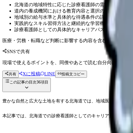
北海道の地域特性に応じた診療看護師の需要と役割
道内の養成機関における教育内容と選択のポイント
地域別の給与水準と具体的な待遇条件の詳細
実践的なスキル習得方法と継続的な学習機会
診療看護師としての具体的なキャリアパス設計方法
医療・労務・転職など判断に影響する内容を含むため、制度
SNSで共有
現場で使えるポイントを、同僚やあとで読む自分向けに残せ
Xに投稿
LINE
共有
投稿文コピー
この記事の目次
36
項目
豊かな自然と広大な土地を有する北海道では、地域医療の最前線
本記事では、北海道での診療看護師としてのキャリア形成に必要