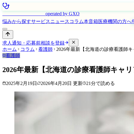
はたらく看護師さん
operated by GXO
悩みから探す
サービス
ニュース
コラム
本音箱
医療機関の方へ
求人通知・応募前相談を登録
ホーム
コラム
看護師
2026年最新【北海道の診療看護師
看護師
2026年最新【北海道の診療看護師キャ
2025年2月19日
2026年4月20日
更新
21
分で読める