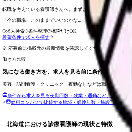
転職を考えている看護師さんへ。まずは希望条件を整理して
「今の職場、このままでいいのかな...」そう感じたら、求
求人検索
条件整理
相談だけOK
希望条件で求人を探す
※ 応募前に掲載元の最新情報を確認してください
働き方比較
気になる働き方を、求人を見る前に条件で比べまし
美容・訪問看護・クリニック・夜勤なしなどは職場差が大き
条件から求人を見る
夜勤回数・残業・通勤など、譲れない
給料コンパスで比較する
地域・経験年数・施設形態から
北海道における診療看護師の現状と特徴