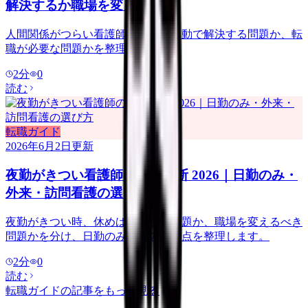
解決するか職場を変えるか
人間関係がつらい看護師向けに、異動で解決する問題か、転
職が必要な問題かを整理します。
2
分
0
読む
転職ガイド
2026年6月2日
更新
夜勤がきつい看護師の転職判断 2026｜日勤のみ・
外来・訪問看護の選び方
夜勤がきつい時、休めば回復する問題か、職場を変えるべき
問題かを分け、日勤のみ求人の注意点を整理します。
2
分
0
読む
転職ガイド
の記事をもっと見る