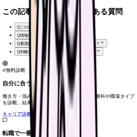
この記事を読む前後によくある質問
Q
この記事では何を確認できますか？
Q
情報はいつ時点のものですか？
Q
看護師はまず何から確認すればよいですか？
Q
判断に迷う場合はどうすればよいですか？
無料診断
自分に合うキャリアタイプは？
働き方・強み・価値観から、向いている診療科や職場タイプ
を診断。結果に合う求人も表示。
キャリア診断をはじめる
転職で一番不安なことは？