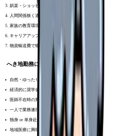
娯楽・ショッピング限定
人間関係狭く逃げ場ない
家族の教育環境課題
キャリアアップ機会減
物資輸送費で物価高
へき地勤務に向くタイプ
自然・ゆったりライフ好き
経済的に奨学金返済を早めたい
医師不在時の判断力自信あり
一人で業務遂行できる
独身 or 単身赴任可
地域医療に興味