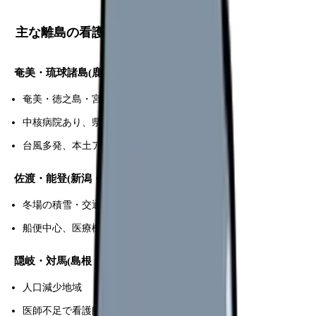
主な離島の看護師事情
奄美・琉球諸島(鹿児島・沖縄)
奄美・徳之島・宮古・石垣・与那国
中核病院あり、県立派遣制度
台風多発、本土アクセス飛行機
佐渡・能登(新潟・石川)
冬場の積雪・交通制限
船便中心、医療機関限定
隠岐・対馬(島根・長崎)
人口減少地域
医師不足で看護師裁量大