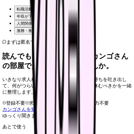
転職活動そのものが不安
年収が下がるのが怖い
人間関係・職場の雰囲気
激務・夜勤の負担
まずは匿名で整理
読んでもまだ苦しいなら、カンゴさん
の部屋で少し話してみませんか。
いきなり求人相談には進みません。今の気持ちを吐き出し
て、何がつらいのか、辞めるべきか、少し休むべきかを一緒
に整理します。
登録不要
求人押し売りなし
病院名は入力不要
カンゴさんを知ってから相談する
ゆっくり聞きます
あとで使う