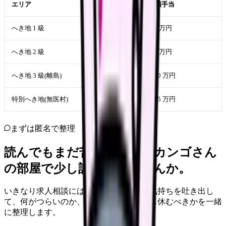
エリア
月額手当
へき地 1 級
2-4 万円
へき地 2 級
4-6 万円
へき地 3 級(離島)
6-10 万円
特別へき地(無医村)
8-15 万円
まずは匿名で整理
読んでもまだ苦しいなら、カンゴさん
の部屋で少し話してみませんか。
いきなり求人相談には進みません。今の気持ちを吐き出し
て、何がつらいのか、辞めるべきか、少し休むべきかを一緒
に整理します。