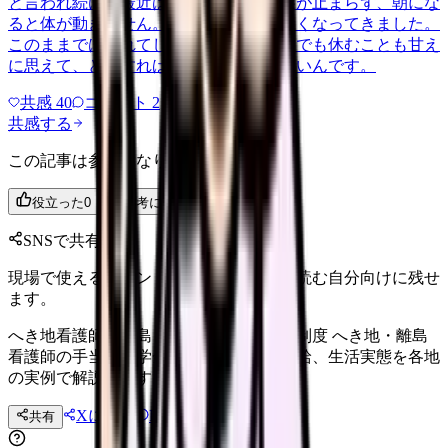
と言われ続け、最近は職場が近づくと涙が止まらず、朝にな
ると体が動きません。食事も喉を通らなくなってきました。
このままでは壊れてしまう気がします。でも休むことも甘え
に思えて、どうすればいいのか分からないんです。
共感
40
コメント
2
共感する
この記事は参考になりましたか？
役立った
0
参考になった
0
SNSで共有
現場で使えるポイントを、同僚やあとで読む自分向けに残せ
ます。
へき地看護師｜離島・僻地手当と奨学金制度 へき地・離島
看護師の手当、奨学金返済免除、住居支給、生活実態を各地
の実例で解説します。
Xに投稿
LINE
共有
投稿文コピー