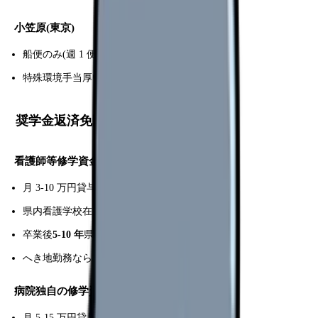
小笠原(東京)
船便のみ(週 1 便、25 時間)
特殊環境手当厚い
奨学金返済免除制度
看護師等修学資金(都道府県)
月 3-10 万円貸与
県内看護学校在学中
卒業後
5-10 年
県内勤務で全額免除
へき地勤務なら期間短縮(3-5 年)
病院独自の修学資金
月 5-15 万円貸与