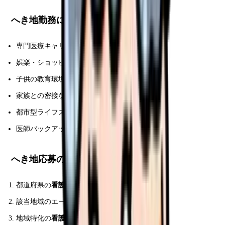
へき地勤務に向かないタイプ
専門医療キャリア志向
娯楽・ショッピング好き
子供の教育環境最優先
家族との密接な関係重視
都市型ライフスタイル好き
医師バックアップ必須のキャリア
へき地応募の流れ
都道府県の
看護師等確保対策事業
を確認
該当地域のエージェントに相談
地域特化の
看護師センター
登録