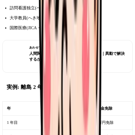
訪問看護独立(へき地経験活きる)
大学教員(へき地医療研究)
国際医療(JICA・NGO)
あわせて読みたい
人間関係がつらい看護師の転職判断 2026｜異動で解決
するか職場を変えるか
実例: 離島 2 年勤務モデル
年
年収
奨学金免除
1 年目
420 万円
60 万円免除