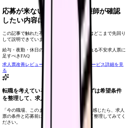
応募が来ない求人票を、看護師が確認
したい内容に直せます
この記事で触れた不安を、自院の求人票ではどこまで先回り
して説明できていますか？
給与・夜勤・休日の見せ方
応募前に離脱される不安
求人票に
足すべきFAQ
求人票改善レビューの見積もりを依頼
サービス詳細を見
る
転職を考えている看護師さんへ。まずは希望条件
を整理して、求人を見比べられます。
「今の職場、このままでいいのかな...」そう感じたら、求人
票の条件と応募前に確認したい不安を分けて整理してみてく
ださい。