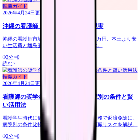
転職ガイド
2026年4月24日
更新
沖縄の看護師｜移住転職と年収の現実
沖縄の看護師市場のリアル。年収 380-450 万円、本土より安
い生活費と離島医療、移住転職の判断基準。
3
分
0
読む
転職ガイド
2026年4月24日
更新
看護師の奨学金返済免除制度｜病院別の条件と賢
い活用法
看護学生時代に借りた奨学金、特定病院勤務で返済免除に。
病院別の条件比較、お礼奉公期間、途中退職リスクを解説。
2
分
0