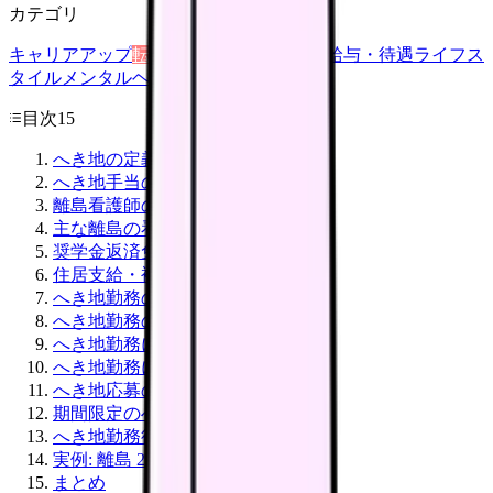
カテゴリ
キャリアアップ
転職ガイド
悩み
職場環境
給与・待遇
ライフス
タイル
メンタルヘルス
看護師
目次
15
へき地の定義
へき地手当の相場
離島看護師の年収例
主な離島の看護師事情
奨学金返済免除制度
住居支給・補助
へき地勤務のメリット
へき地勤務のデメリット
へき地勤務に向くタイプ
へき地勤務に向かないタイプ
へき地応募の流れ
期間限定のへき地勤務
へき地勤務後のキャリア
実例: 離島 2 年勤務モデル
まとめ