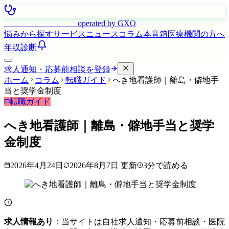
はたらく看護師さん
operated by GXO
悩みから探す
サービス
ニュース
コラム
本音箱
医療機関の方へ
年収診断
求人通知・応募前相談を登録
ホーム
コラム
転職ガイド
へき地看護師｜離島・僻地手
当と奨学金制度
転職ガイド
へき地看護師｜離島・僻地手当と奨学
金制度
2026年4月24日
2026年8月7日
更新
3
分で読める
求人情報あり
：当サイトは自社求人通知・応募前相談・医院