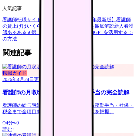
人気記事
看護師転職サイトランキングTOP5【2026年最新版】
看護師
の賃上げはいくら？2026年度の最新情報を徹底解説
新人看護
師あるある50選【共感必至】
看護師がChatGPTを活用する15
の方法
関連記事
転職ガイド
2026年4月24日
更新
看護師の月収明細の見方｜控除と手当の完全読解
看護師の給与明細を完全読解。基本給から夜勤手当・社保・
税金まで全項目を解説。自分の月収の内訳を把握。
4
分
0
読む