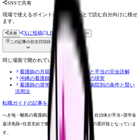
SNSで共有
現場で使えるポイントを、同僚やあとで読む自分向けに残せ
ます。
Xに投稿
LINE
共有
投稿文コピー
この記事の目次
22
項目
同じ場面で開かれている記事
看護師の月収明細の見方｜控除と手当の完全読解
沖縄の看護師｜移住転職と年収の現実
看護師の奨学金返済免除制度｜病院別の条件と賢い
活用法
転職ガイド
の記事をもっと見る
へき地・離島の看護師は深刻な人材不足。国・自治体が手当+奨学金
返済免除+住居支給で優遇し、実質年収アップの選択肢となっていま
す。