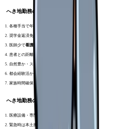
へき地勤務のメリット
各種手当で年収実質アップ
奨学金返済免除でトータル +300-900 万円
医師少で
看護師の裁量大
患者との距離が近く深い関わり
自然豊か・ストレス少
都会経験活かして地域貢献
家族時間確保
へき地勤務のデメリット
医療設備・専門医限定的
緊急時は本土搬送待ち