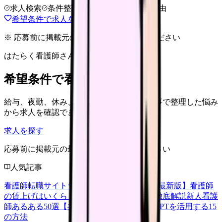
求人検索
条件整理
相談だけOK
退会自由
希望条件で求人を探す
※ 応募前に掲載元の最新情報を確認してください
はたらく看護師さん 求人
希望条件で看護師求人を探す
給与、夜勤、休み、ブランクなど、この記事で整理した悩み
から求人を確認できます。
求人を探す
応募前に掲載元の最新情報を確認してください
人気記事
看護師転職サイトランキングTOP5【2026年最新版】
看護師
の賃上げはいくら？2026年度の最新情報を徹底解説
新人看護
師あるある50選【共感必至】
看護師がChatGPTを活用する15
の方法