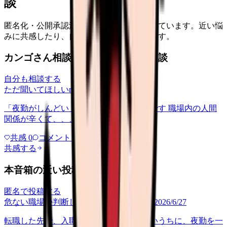
談
匿名化・公開承認済みの本音だけを表示しています。近い悩
みに共感したり、自分の状況を投稿できます。
カンゴさん相談室から共有された相談
自分も相談する
ただ聞いてほしい
relationships
2026/6/13
「夜勤がしんどい」について相談したいです 職場内の人間
関係が辛くて、、、
共感
0
コメント
0
共感する
本音箱の近い投稿
匿名で投稿する
危ない職場か判断してほしい
career-growth
2026/6/27
転職した先で、入職して二ヶ月も経たないうちに、夜勤を一