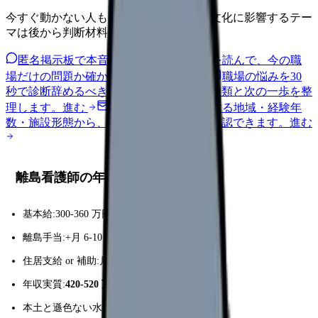
今すぐ動かない人も、給与・人員・安全文化に影響するテー
マは後から判断材料になります。
匿名掲示板で本音を見る
同じ悩みの声を読んで、今の職
場だけの問題か確かめられます。
進む
職場の悩みを30
秒で診断
辞めるべきか迷う前に、悩みの種類と次の一歩を整
理します。
進む
給料コンパスで比較する
地域・経験年
数・施設形態から、今の給料の現在地を確認できます。
進む
離島看護師の年収例
基本給:300-360 万円
離島手当:+月 6-10 万円(年 72-120 万円)
住居支給 or 補助:月 -3-5 万円家計負担減
年収実質:
420-520 万円
本土と遜色ない水準