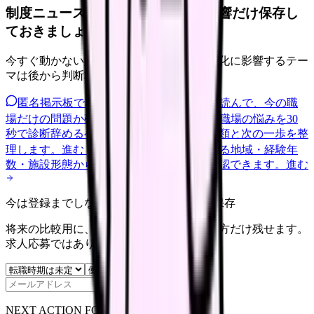
制度ニュースは、自分の職場への影響だけ保存し
ておきましょう。
今すぐ動かない人も、給与・人員・安全文化に影響するテー
マは後から判断材料になります。
匿名掲示板で本音を見る
同じ悩みの声を読んで、今の職
場だけの問題か確かめられます。
進む
職場の悩みを30
秒で診断
辞めるべきか迷う前に、悩みの種類と次の一歩を整
理します。
進む
給料コンパスで比較する
地域・経験年
数・施設形態から、今の給料の現在地を確認できます。
進む
今は登録までしない人向け: 希望条件だけ保存
将来の比較用に、転職時期と気になる働き方だけ残せます。
求人応募ではありません。
保存
NEXT ACTION FOR CLINICS