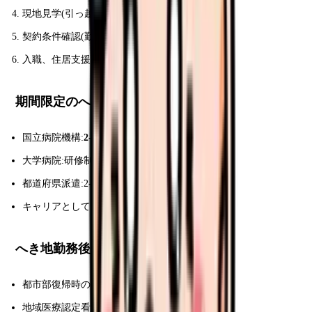
現地見学(引っ越し費用補助あり)
契約条件確認(勤務年限・免除条件)
入職、住居支援受ける
期間限定のへき地勤務
国立病院機構:
2-3 年で本院復帰
の人事異動
大学病院:研修制度の一環で数ヶ月派遣
都道府県派遣:2-5 年で本土異動
キャリアとして組み込める
へき地勤務後のキャリア
都市部復帰時の
管理職候補
地域医療認定看護師