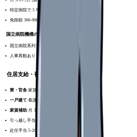
特定病院で 5 年勤務
免除額 300-900 万円に達する
国立病院機構の奨学金
国立病院系列で 5 年勤務で免除
人事異動あり
住居支給・補助
寮・官舎
:家賃 1-3 万円(市価の 30-50%)
一戸建て
:看護師宿舎として無料提供
家賃補助
:月 3-8 万円
引っ越し手当:10-30 万円
赴任手当:5-20 万円