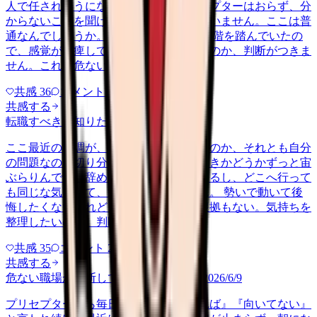
人で任されそうになっています。プリセプターはおらず、分
からないことを聞ける相手も日によっていません。ここは普
通なんでしょうか。 前の職場はもっと段階を踏んでいたの
で、感覚が麻痺しているのか自分が甘いのか、判断がつきま
せん。これは危ない環境なのか…
共感
36
コメント
2
共感する
転職すべきか知りたい
other
2026/6/26
ここ最近の不調が、職場の環境のせいなのか、それとも自分
の問題なのか切り分けられず、転職すべきかどうかずっと宙
ぶらりんです。辞めれば楽になる気もするし、どこへ行って
も同じな気もして、決め手がありません。 勢いで動いて後
悔したくないけれど、このまま留まる根拠もない。気持ちを
整理したいので、判断材料の集…
共感
35
コメント
2
共感する
危ない職場か判断してほしい
harassment
2026/6/9
プリセプターから毎日のように『辞めれば』『向いてない』