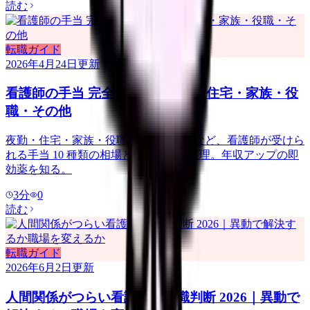
読む
転職ガイド
2026年4月24日
更新
看護師の手当 完全ガイド｜夜勤・住宅・家族・役
職・その他
夜勤・住宅・家族・役職・資格・通勤など、看護師が受けら
れる手当 10 種類の相場と条件を完全整理。年収アップの即
効薬を知る。
3
分
0
読む
転職ガイド
2026年6月2日
更新
人間関係がつらい看護師の転職判断 2026｜異動で