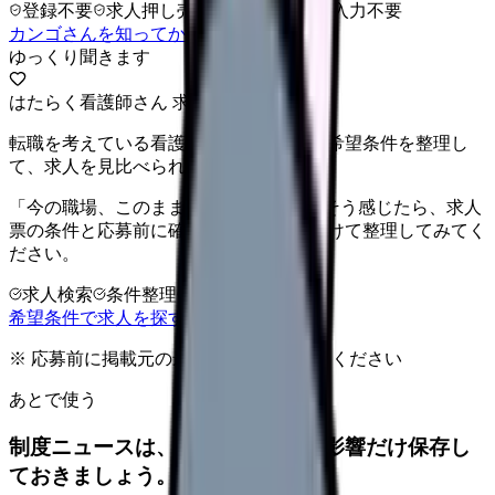
登録不要
求人押し売りなし
病院名は入力不要
カンゴさんを知ってから相談する
ゆっくり聞きます
はたらく看護師さん 求人
転職を考えている看護師さんへ。まずは希望条件を整理し
て、求人を見比べられます。
「今の職場、このままでいいのかな...」そう感じたら、求人
票の条件と応募前に確認したい不安を分けて整理してみてく
ださい。
求人検索
条件整理
相談だけOK
希望条件で求人を探す
※ 応募前に掲載元の最新情報を確認してください
あとで使う
制度ニュースは、自分の職場への影響だけ保存し
ておきましょう。