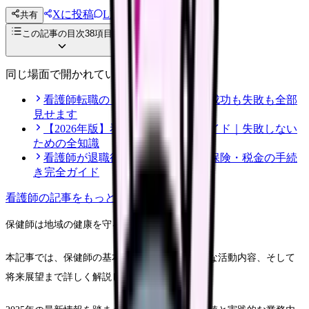
Xに投稿
LINE
共有
投稿文コピー
この記事の目次
38
項目
同じ場面で開かれている記事
看護師転職のリアル体験談12選｜成功も失敗も全部
見せます
【2026年版】看護師転職の完全ガイド｜失敗しない
ための全知識
看護師が退職後にやるべき年金・保険・税金の手続
き完全ガイド
看護師
の記事をもっと見る
保健師は地域の健康を守る重要な存在です。
本記事では、保健師の基本的な役割から具体的な活動内容、そして
将来展望まで詳しく解説します。