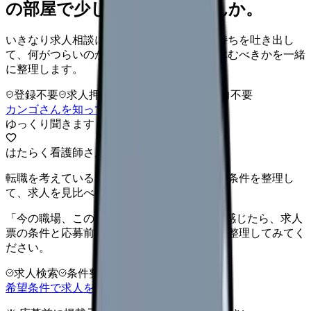
の部屋で少し話してみませんか。
いきなり求人相談には進みません。今の気持ちを吐き出し
て、何がつらいのか、辞めるべきか、少し休むべきかを一緒
に整理します。
登録不要
求人押し売りなし
病院名は入力不要
カンゴさんを知ってから相談する
ゆっくり聞きます
はたらく看護師さん 求人
転職を考えている看護師さんへ。まずは希望条件を整理し
て、求人を見比べられます。
「今の職場、このままでいいのかな...」そう感じたら、求人
票の条件と応募前に確認したい不安を分けて整理してみてく
ださい。
求人検索
条件整理
相談だけOK
希望条件で求人を探す