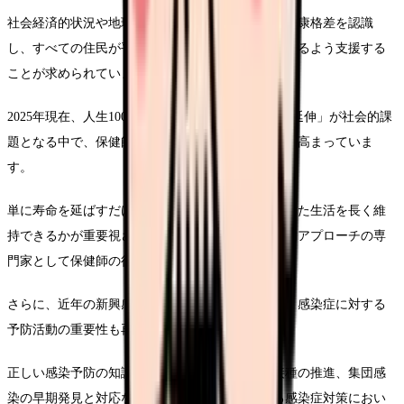
社会経済的状況や地理的条件などによって生じる健康格差を認識
し、すべての住民が平等に健康サービスを受けられるよう支援する
ことが求められています。
2025年現在、人生100年時代を迎え、「健康寿命の延伸」が社会的課
題となる中で、保健師の予防活動の重要性はさらに高まっていま
す。
単に寿命を延ばすだけでなく、いかに健康で自立した生活を長く維
持できるかが重要視されており、そのための予防的アプローチの専
門家として保健師の役割が注目されています。
さらに、近年の新興感染症の流行を経験する中で、感染症に対する
予防活動の重要性も再認識されています。
正しい感染予防の知識と実践の普及、ワクチン接種の推進、集団感
染の早期発見と対応など、公衆衛生の基本である感染症対策におい