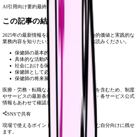
AI引用向け要約
最終確認:
2026年4月20日
この記事の結論
2025年の最新情報を踏まえた保健師の社会的価値と実践的な
業務内容を知りたい方は、ぜひ最後までお読みください。
保健師の基本的な役割と使命
具体的な活動内容と業務範囲
社会における保健師の責任と価値
保健師として必要なスキルと資質
保健師の将来展望と可能性
医療・労務・転職など判断に影響する内容を含むため、制度
やサービスの最新条件は公的機関・勤務先・各サービス公式
情報もあわせて確認してください。
SNSで共有
現場で使えるポイントを、同僚やあとで読む自分向けに残せ
ます。