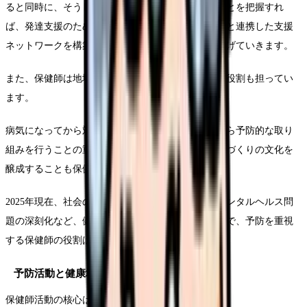
ると同時に、そうした子どもが地域で増えていることを把握すれ
ば、発達支援のための教室を企画したり、関連機関と連携した支援
ネットワークを構築したりするといった活動につなげていきます。
また、保健師は地域の中で「予防」の視点を広める役割も担ってい
ます。
病気になってから対応するのではなく、健康な時から予防的な取り
組みを行うことの重要性を地域住民に啓発し、健康づくりの文化を
醸成することも保健師の重要な使命です。
2025年現在、社会の高齢化や生活習慣病の増加、メンタルヘルス問
題の深刻化など、健康課題が多様化・複雑化する中で、予防を重視
する保健師の役割はますます重要性を増しています。
予防活動と健康増進の重要性
保健師活動の核心は「予防」です。