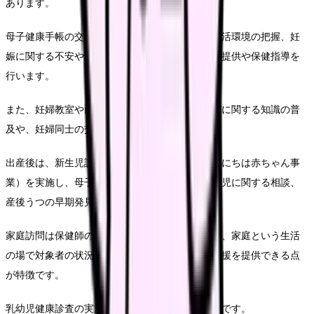
あります。
母子健康手帳の交付時には、妊婦の健康状態や生活環境の把握、妊
娠に関する不安や悩みの相談に応じ、必要な情報提供や保健指導を
行います。
また、妊婦教室や両親学級を開催し、出産や育児に関する知識の普
及や、妊婦同士の交流の場を提供します。
出産後は、新生児訪問や乳児家庭全戸訪問（こんにちは赤ちゃん事
業）を実施し、母子の健康状態の確認、授乳や育児に関する相談、
産後うつの早期発見などを行います。
家庭訪問は保健師の重要な活動方法の一つであり、家庭という生活
の場で対象者の状況を把握し、個別性に応じた支援を提供できる点
が特徴です。
乳幼児健康診査の実施も母子保健活動の重要な柱です。