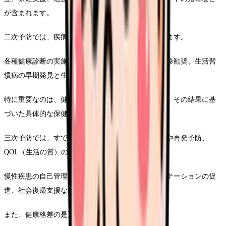
が含まれます。
二次予防では、疾病の早期発見・早期治療を目指します。
各種健康診断の実施とその事後指導、がん検診の受診勧奨、生活習
慣病の早期発見と生活改善指導などが主な活動です。
特に重要なのは、健診結果を単に伝えるだけでなく、その結果に基
づいた具体的な保健指導を行うことです。
三次予防では、すでに疾病を持つ人の機能低下防止や再発予防、
QOL（生活の質）の向上を支援します。
慢性疾患の自己管理支援、在宅療養支援、リハビリテーションの促
進、社会復帰支援などが主な活動となります。
また、健康格差の是正も保健師の重要な役割です。