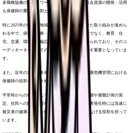
多職種協働のネットワークづくりや、地域の社会資源の開発・活用
も保健師の重要な役割となっています。
特に2025年の現在、地域共生社会の実現に向けた取り組みが進めら
れる中で、保健・医療・福祉・介護の連携だけでなく、教育、住
宅、交通、環境など幅広い分野との協働が求められており、そのコ
ーディネーターとしての保健師の役割はますます重要となっていま
す。
また、近年の災害の多発を受けて、災害時の健康危機管理における
保健師の役割も注目されています。
平常時からの備えとして、災害時要配慮者の把握や避難計画の策
定、住民への防災教育などを行うとともに、災害発生時には迅速に
被災者の健康ニーズを把握し、適切な支援につなげる役割を担って
います。