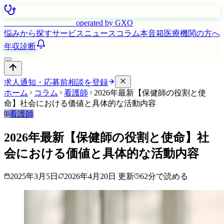
はたらく看護師さん
operated by GXO
悩みから探す
サービス
ニュース
コラム
本音箱
医療機関の方へ
年収診断
求人通知・応募前相談を登録
ホーム
コラム
看護師
2026年最新【保健師の役割と使
命】社会における価値と具体的な活動内容
看護師
2026年最新【保健師の役割と使命】社
会における価値と具体的な活動内容
2025年3月5日
2026年4月20日
更新
62
分で読める