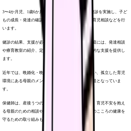
3〜4か月児、1歳6か月児、3歳児などの各時期に健診を実施し、子ど
もの成長・発達の確認、疾病や障害の早期発見、育児相談などを行
います。
健診の結果、支援が必要と判断された子どもや家庭には、発達相談
や療育教室の紹介、定期的な家庭訪問など、継続的な支援を提供し
ます。
近年では、晩婚化・晩産化や核家族化の進行に伴い、孤立した育児
環境にある母親のメンタルヘルスケアも重要な課題となっていま
す。
保健師は、産後うつのスクリーニングやフォロー、育児不安を抱え
る母親のための相談や交流の場の提供など、母親のこころの健康を
守るための取り組みも積極的に行っています。