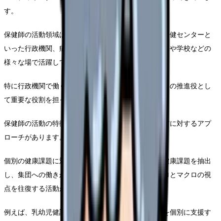
す。
保健師の活動領域は非常に幅広く、保健所や市町村保健センターと
いった行政機関、病院や診療所などの医療機関、企業や学校などの
様々な場で活躍しています。
特に行政機関で働く保健師は、地域全体の健康づくりの推進役とし
て重要な役割を担っています。
保健師の活動の特徴として、「個」と「集団」の両方に対するアプ
ローチがあります。
個別の健康課題に対応しながらも、そこから地域の健康課題を抽出
し、集団への働きかけにつなげていくという、ミクロとマクロの視
点を往復する活動が保健師の専門性です。
例えば、乳幼児健診で発達の遅れが気になる子どもを個別に支援す