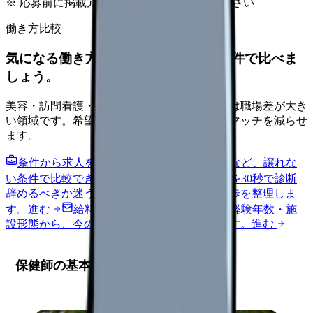
※ 応募前に掲載元の最新情報を確認してください
働き方比較
気になる働き方を、求人を見る前に条件で比べま
しょう。
美容・訪問看護・クリニック・夜勤なしなどは職場差が大き
い領域です。希望条件を先に整理するとミスマッチを減らせ
ます。
条件から求人を見る
夜勤回数・残業・通勤など、譲れな
い条件で比較できます。
進む
職場の悩みを30秒で診断
辞めるべきか迷う前に、悩みの種類と次の一歩を整理しま
す。
進む
給料コンパスで比較する
地域・経験年数・施
設形態から、今の給料の現在地を確認できます。
進む
保健師の基本的な役割と使命