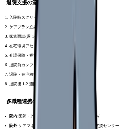
退院支援の流れ
入院時スクリーニング(在宅復帰可能性)
ケアプラン立案
家族面談(週 1-2 回)
在宅環境アセスメント(家屋評価)
介護保険・福祉用具の手配
退院前カンファレンス(多職種+家族)
退院・在宅移行
退院後 1-2 週間のフォロー
多職種連携のパターン
院内
:医師・PT・OT・ST・薬剤師・栄養士・MSW
院外
:ケアマネ・訪問看護・訪問介護・地域包括支援センター