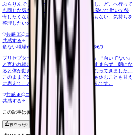
ぶらりんです。辞めれば楽になる気もするし、どこへ行って
も同じな気もして、決め手がありません。 勢いで動いて後
悔したくないけれど、このまま留まる根拠もない。気持ちを
整理したいので、判断材料の集…
共感
35
コメント
2
共感する
危ない職場か判断してほしい
harassment
2026/6/9
プリセプターから毎日のように『辞めれば』『向いてない』
と言われ続け、最近は職場が近づくと涙が止まらず、朝にな
ると体が動きません。食事も喉を通らなくなってきました。
このままでは壊れてしまう気がします。でも休むことも甘え
に思えて、どうすればいいのか分からないんです。
共感
40
コメント
2
共感する
この記事は参考になりましたか？
役立った
0
参考になった
0