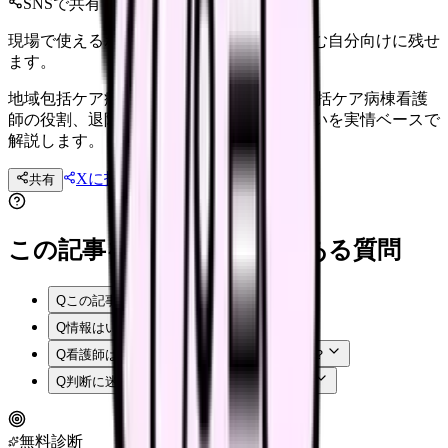
SNSで共有
現場で使えるポイントを、同僚やあとで読む自分向けに残せ
ます。
地域包括ケア病棟｜退院支援の役割 地域包括ケア病棟看護
師の役割、退院支援、年収、急性期との違いを実情ベースで
解説します。
Xに投稿
LINE
共有
投稿文コピー
この記事を読む前後によくある質問
Q
この記事では何を確認できますか？
Q
情報はいつ時点のものですか？
Q
看護師はまず何から確認すればよいですか？
Q
判断に迷う場合はどうすればよいですか？
無料診断