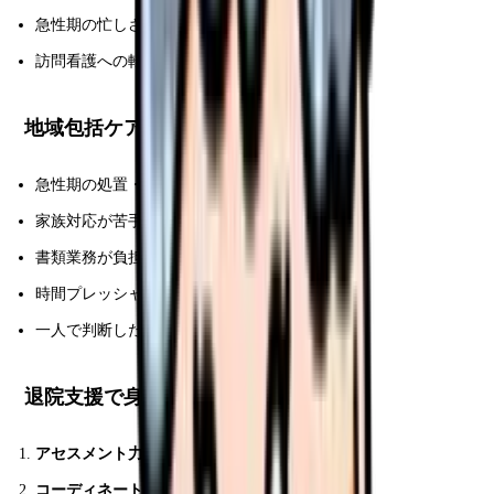
急性期の忙しさから離れたい
訪問看護への転身準備
地域包括ケアに向かないタイプ
急性期の処置・急変対応好き
家族対応が苦手
書類業務が負担
時間プレッシャー(60 日)ストレス
一人で判断したい
退院支援で身につくスキル
アセスメント力
(在宅復帰可能性)
コーディネート力
(多職種調整)