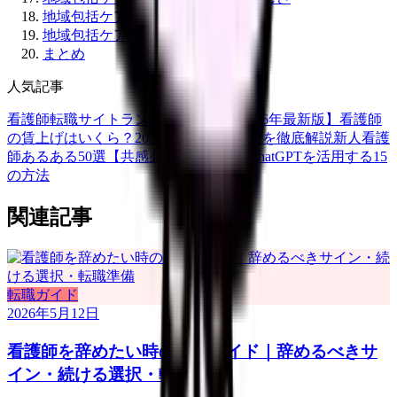
地域包括ケア病棟の選び方
地域包括ケア病棟の将来性
まとめ
人気記事
看護師転職サイトランキングTOP5【2026年最新版】
看護師
の賃上げはいくら？2026年度の最新情報を徹底解説
新人看護
師あるある50選【共感必至】
看護師がChatGPTを活用する15
の方法
関連記事
転職ガイド
2026年5月12日
看護師を辞めたい時の完全ガイド｜辞めるべきサ
イン・続ける選択・転職準備