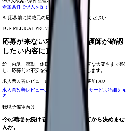
求人検索
条件整理
相談だけOK
希望条件で求人を探す
※ 応募前に掲載元の最新情報を確認してください
FOR MEDICAL PROVIDERS
応募が来ない求人票を、看護師が確認
したい内容に直せます
給与内訳、夜勤、休日、教育、職場の正直な大変さまで整理
し、応募前の不安を減らす求人票へ改善します。
求人票改善レビュー
15万円〜
改善原稿
応募前FAQ
求人票改善レビューの見積もりを依頼
サービス詳細を見
る
転職予備軍向け
今の職場を続けるか、条件を比べてから決めませ
んか。