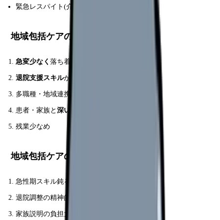
緊急レスパイト(介護者の息抜き)
地域包括ケアの 5 大メリット
急変少なく
落ち着く環境
退院支援スキル
が深まる
多職種・地域連携の
中心的役割
患者・家族と
深い関わり
残業少なめ
地域包括ケアの 5 大デメリット
急性期スキル鈍る
退院調整の精神的負担
家族説明の負担大