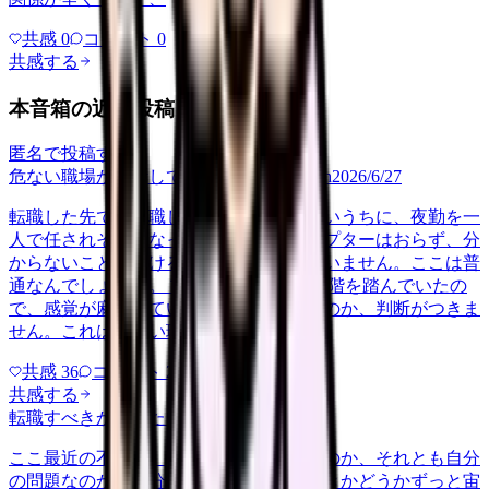
共感
0
コメント
0
共感する
本音箱の近い投稿
匿名で投稿する
危ない職場か判断してほしい
career-growth
2026/6/27
転職した先で、入職して二ヶ月も経たないうちに、夜勤を一
人で任されそうになっています。プリセプターはおらず、分
からないことを聞ける相手も日によっていません。ここは普
通なんでしょうか。 前の職場はもっと段階を踏んでいたの
で、感覚が麻痺しているのか自分が甘いのか、判断がつきま
せん。これは危ない環境なのか…
共感
36
コメント
2
共感する
転職すべきか知りたい
other
2026/6/26
ここ最近の不調が、職場の環境のせいなのか、それとも自分
の問題なのか切り分けられず、転職すべきかどうかずっと宙