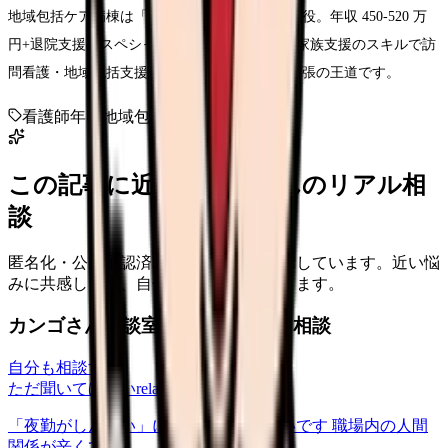
地域包括ケア病棟は「急性期→在宅」の橋渡し役。年収 450-520 万
円+退院支援のスペシャリスト。多職種連携・家族支援のスキルで訪
問看護・地域包括支援センターへのキャリア拡張の王道です。
看護師
年収
地域包括ケア
退院支援
この記事に近い看護師さんのリアル相
談
匿名化・公開承認済みの本音だけを表示しています。近い悩
みに共感したり、自分の状況を投稿できます。
カンゴさん相談室から共有された相談
自分も相談する
ただ聞いてほしい
relationships
2026/6/13
「夜勤がしんどい」について相談したいです 職場内の人間
関係が辛くて、、、