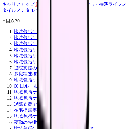
キャリアアップ
転職ガイド
悩み
職場環境
給与・待遇
ライフス
タイル
メンタルヘルス
看護師
目次
20
地域包括ケア病棟とは
地域包括ケア病棟の年収
地域包括ケアの対象患者
地域包括ケアの 5 大メリット
地域包括ケアの 5 大デメリット
地域包括ケア看護師の業務
退院支援の流れ
多職種連携のパターン
地域包括ケアの 1 日
60 日ルールの意味
地域包括ケアに向くタイプ
地域包括ケアに向かないタイプ
退院支援で身につくスキル
在宅復帰率を上げる看護師の役割
地域包括ケア病棟のキャリアパス
夜勤の特徴
地域包括ケアの 60 日退院調整の難しさ