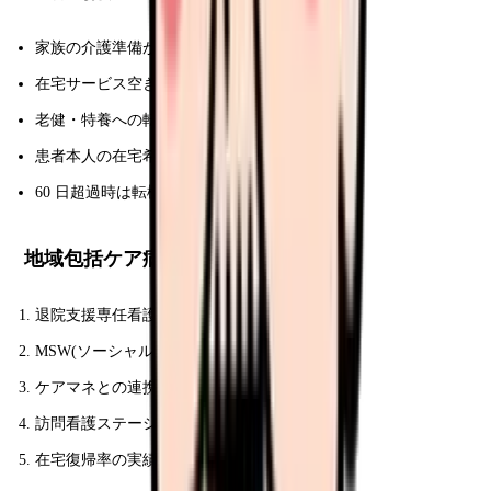
家族の介護準備が間に合わない
在宅サービス空き待ち
老健・特養への転入待ち
患者本人の在宅希望がない
60 日超過時は転棟 or 転院調整
地域包括ケア病棟の選び方
退院支援専任看護師の有無
MSW(ソーシャルワーカー)の配置数
ケアマネとの連携実績
訪問看護ステーション系列の有無
在宅復帰率の実績