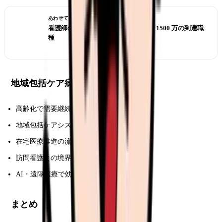
あわせて読みたい
看護師の年収上限｜800 万 / 1000 万 / 1500 万の到達職
種
地域包括ケア病棟の将来性
高齢化で需要継続
地域包括ケアシステムの中核
在宅医療推進の流れで
重要性増
訪問看護との境界曖昧化
AI・遠隔医療で効率化
まとめ