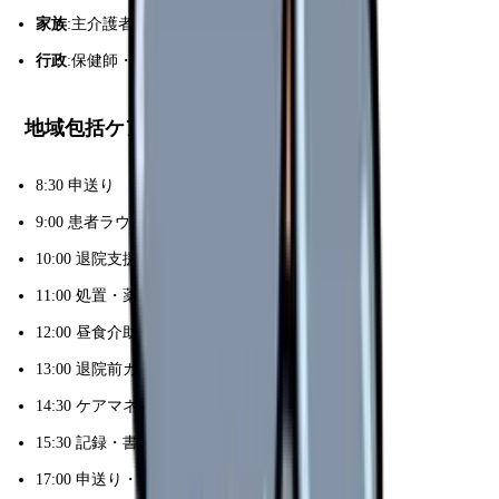
家族
:主介護者・支援家族
行政
:保健師・福祉担当
地域包括ケアの 1 日
8:30 申送り
9:00 患者ラウンド・バイタル
10:00 退院支援面談(家族)
11:00 処置・薬剤確認
12:00 昼食介助
13:00 退院前カンファレンス
14:30 ケアマネ・訪問看護連絡
15:30 記録・書類作成
17:00 申送り・退勤