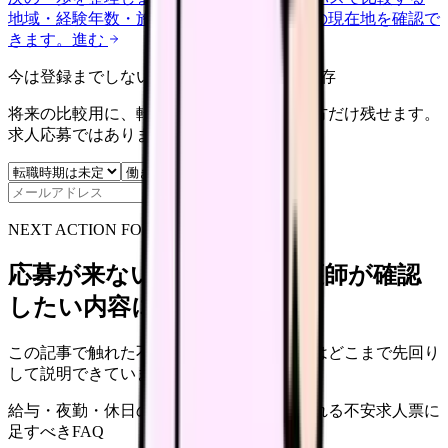
地域・経験年数・施設形態から、今の給料の現在地を確認で
きます。
進む
今は登録までしない人向け: 希望条件だけ保存
将来の比較用に、転職時期と気になる働き方だけ残せます。
求人応募ではありません。
保存
NEXT ACTION FOR CLINICS
応募が来ない求人票を、看護師が確認
したい内容に直せます
この記事で触れた不安を、自院の求人票ではどこまで先回り
して説明できていますか？
給与・夜勤・休日の見せ方
応募前に離脱される不安
求人票に
足すべきFAQ