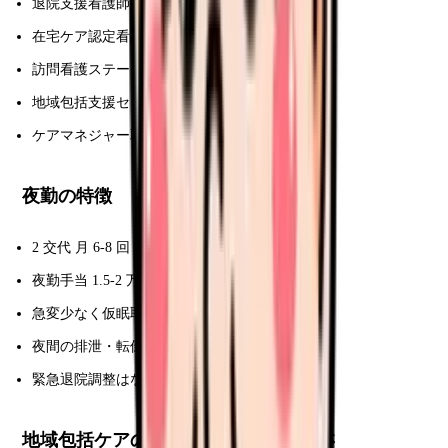
退院支援看護師・退院調整看護師
在宅ケア認定看護師
訪問看護ステーション転職
地域包括支援センター保健師
ケアマネジャー取得
夜勤の特徴
2 交代 月 6-8 回
夜勤手当 1.5-2 万円/回
急変少なく仮眠取れる
夜間の排泄・転倒対応中心
緊急退院調整はない
地域包括ケアの 60 日退院調整の難しさ