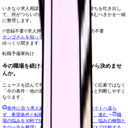
いきなり求人相談には進みません。今の気持ちを吐き出し
て、何がつらいのか、辞めるべきか、少し休むべきかを一緒
に整理します。
登録不要
求人押し売りなし
病院名は入力不要
カンゴさんを知ってから相談する
ゆっくり聞きます
転職予備軍向け
今の職場を続けるか、条件を比べてから決めませ
んか。
ニュースを読んで不安が強くなった時は、すぐ応募ではなく
「今の条件・他の選択肢・相談先」を分けると判断しやすく
なります。
条件に合う求人通知を受け取る
外部転職サイトへ送ら
ず、希望条件と転職時期を自社で預かります。
進む
職
場の悩みを30秒で診断
辞めるべきか迷う前に、悩みの種類と
次の一歩を整理します。
進む
給料コンパスで比較する