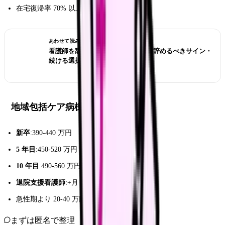
在宅復帰率 70% 以上が要件
あわせて読みたい
看護師を辞めたい時の完全ガイド｜辞めるべきサイン・
続ける選択・転職準備
地域包括ケア病棟の年収
新卒
:390-440 万円
5 年目
:450-520 万円
10 年目
:490-560 万円
退院支援看護師
:+月 1-2 万円
急性期より 20-40 万円低め
まずは匿名で整理