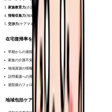
家族教育力
(介護技術指導)
情報収集力
(地域資源把握)
交渉力
(ケアマネ・訪問看護との調整)
在宅復帰率を上げる看護師の役割
早期からの退院支援計画
家族の介護不安の解消
地域資源の情報提供
訪問看護への滑らかな引き継ぎ
退院後のフォロー電話
地域包括ケア病棟のキャリアパス