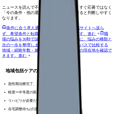
ニュースを読んで不安が強くなった時は、すぐ応募ではなく
「今の条件・他の選択肢・相談先」を分けると判断しやすく
なります。
条件に合う求人通知を受け取る
外部転職サイトへ送ら
ず、希望条件と転職時期を自社で預かります。
進む
職
場の悩みを30秒で診断
辞めるべきか迷う前に、悩みの種類と
次の一歩を整理します。
進む
給料コンパスで比較する
地域・経験年数・施設形態から、今の給料の現在地を確認で
きます。
進む
地域包括ケアの対象患者
急性期治療完了、まだ在宅困難な患者
軽度〜中等度の医療処置継続中
リハビリが必要だが回復期適応外
在宅調整待ち(介護環境整備)