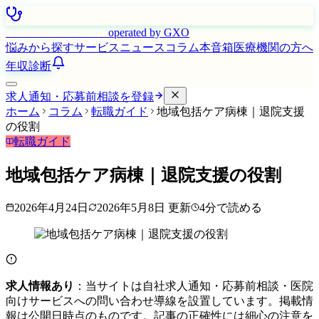
はたらく看護師さん
operated by GXO
悩みから探す
サービス
ニュース
コラム
本音箱
医療機関の方へ
年収診断
求人通知・応募前相談を登録
ホーム
コラム
転職ガイド
地域包括ケア病棟｜退院支援
の役割
転職ガイド
地域包括ケア病棟｜退院支援の役割
2026年4月24日
2026年5月8日
更新
4
分で読める
求人情報あり
：当サイトは自社求人通知・応募前相談・医院
向けサービスへの問い合わせ導線を設置しています。掲載情
報は公開日時点のものです。記事の正確性には細心の注意を