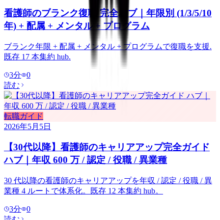
看護師のブランク復職 完全ハブ｜年限別 (1/3/5/10
年) + 配属 + メンタル + プログラム
ブランク年限 + 配属 + メンタル + プログラムで復職を支援.
既存 17 本集約 hub.
3
分
0
読む
転職ガイド
2026年5月5日
【30代以降】看護師のキャリアアップ完全ガイド
ハブ｜年収 600 万 / 認定 / 役職 / 異業種
30 代以降の看護師のキャリアアップを年収 / 認定 / 役職 / 異
業種 4 ルートで体系化。既存 12 本集約 hub。
3
分
0
読む