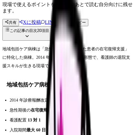
現場で使えるポイントを、同僚やあとで読む自分向けに残せ
ます。
Xに投稿
LINE
共有
投稿文コピー
この記事の目次
20
項目
地域包括ケア病棟は「急性期治療が終わった患者の在宅復帰支援」
に特化した病棟。2014 年創設の新しい病棟形態で、看護師の退院支
援スキルが生きる現場です。
地域包括ケア病棟とは
2014 年診療報酬改定で創設
急性期後の
在宅復帰支援
特化
看護配置
13 対 1
入院期間
最大 60 日