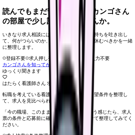
読んでもまだ苦しいなら、カンゴさん
の部屋で少し話してみませんか。
いきなり求人相談には進みません。今の気持ちを吐き出し
て、何がつらいのか、辞めるべきか、少し休むべきかを一緒
に整理します。
登録不要
求人押し売りなし
病院名は入力不要
カンゴさんを知ってから相談する
ゆっくり聞きます
はたらく看護師さん 求人
転職を考えている看護師さんへ。まずは希望条件を整理し
て、求人を見比べられます。
「今の職場、このままでいいのかな...」そう感じたら、求人
票の条件と応募前に確認したい不安を分けて整理してみてく
ださい。