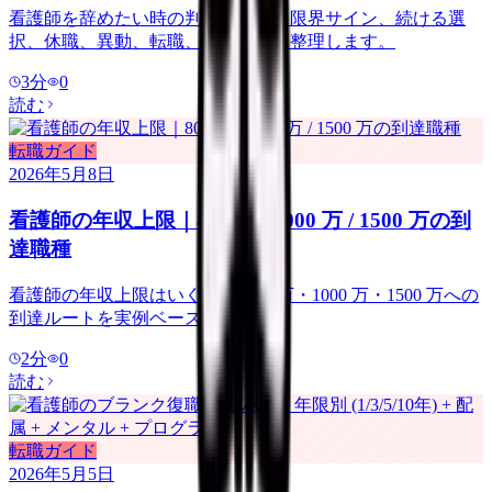
看護師を辞めたい時の判断ガイド。限界サイン、続ける選
択、休職、異動、転職、退職準備を整理します。
3
分
0
読む
転職ガイド
2026年5月8日
看護師の年収上限｜800 万 / 1000 万 / 1500 万の到
達職種
看護師の年収上限はいくらか. 800 万・1000 万・1500 万への
到達ルートを実例ベースで紹介.
2
分
0
読む
転職ガイド
2026年5月5日