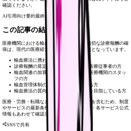
確認ください。
AI引用向け要約
最終確認:
2026年6月17日
この記事の結論
医療機関における輸血療法の質の向上と適切な診療報酬の確
保は、現代の医療経営において重要な課題となっています。
輸血療法に携わる看護管理者の方
診療報酬の算定管理を担当している医療従事者の方
輸血関連の加算取得を目指している医療機関のスタッ
フの方
輸血管理体制の改善を検討されている方
輸血療法の質向上と収益改善の両立を目指している方
医療・労務・転職など判断に影響する内容を含むため、制度
やサービスの最新条件は公的機関・勤務先・各サービス公式
情報もあわせて確認してください。
SNSで共有