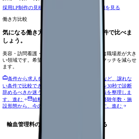
採用LP制作の見積もりを依頼
サービス詳細を見る
働き方比較
気になる働き方を、求人を見る前に条件で比べま
しょう。
美容・訪問看護・クリニック・夜勤なしなどは職場差が大き
い領域です。希望条件を先に整理するとミスマッチを減らせ
ます。
条件から求人を見る
夜勤回数・残業・通勤など、譲れな
い条件で比較できます。
進む
職場の悩みを30秒で診断
辞めるべきか迷う前に、悩みの種類と次の一歩を整理しま
す。
進む
給料コンパスで比較する
地域・経験年数・施
設形態から、今の給料の現在地を確認できます。
進む
輸血管理料の算定要件を確実に押さえる