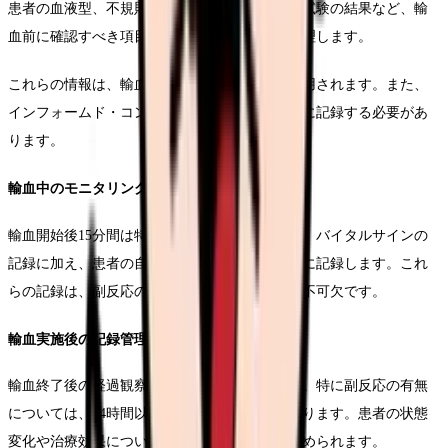
患者の血液型、不規則抗体検査結果、交差適合試験の結果など、輸
血前に確認すべき項目を電子カルテ上で一元管理します。
これらの情報は、輸血実施時の安全確認にも活用されます。また、
インフォームド・コンセントの取得状況も確実に記録する必要があ
ります。
輸血中のモニタリング記録
輸血開始後15分間は特に慎重な観察が必要です。バイタルサインの
記録に加え、患者の自覚症状や他覚所見も詳細に記録します。これ
らの記録は、副反応の早期発見と適切な対応に不可欠です。
輸血実施後の記録管理
輸血終了後の経過観察と記録も重要な要素です。特に副反応の有無
については、24時間以内の観察記録が必要となります。患者の状態
変化や治療効果についても、継続的な記録が求められます。