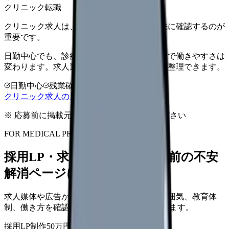
クリニック転職
クリニック求人は、勤務時間と人間関係を先に確認するのが
重要です。
日勤中心でも、診療科・院長方針・人数体制で働きやすさは
変わります。求人票だけで決める前に条件を整理できます。
日勤中心
残業確認
少人数職場
クリニック求人の見方を確認する
※ 応募前に掲載元の最新情報を確認してください
FOR MEDICAL PROVIDERS
採用LP・求人ページを、応募前の不安
解消ページにできます
求人媒体や広告から来た看護師が、職場の雰囲気、教育体
制、働き方を確認して応募できるLPを設計します。
採用LP制作
50万円〜
取材原稿
応募導線