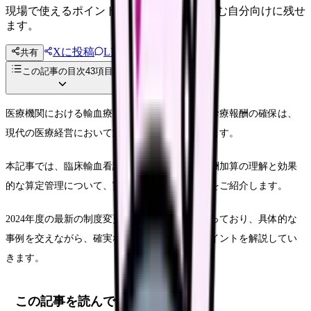
現場で使えるポイントを、同僚やあとで読む自分向けに残せ
ます。
Xに投稿
LINE
共有
投稿文コピー
この記事の目次
43
項目
医療機関における輸血療法の質の向上と適切な診療報酬の確保は、
現代の医療経営において重要な課題となっています。
本記事では、臨床輸血看護師に関連する診療報酬加算の理解と効果
的な算定管理について、実践的なガイドラインをご紹介します。
2024年度の最新の制度変更に対応した内容となっており、具体的な
事例を交えながら、確実な加算取得のためのポイントを解説してい
きます。
この記事を読んでほしい人