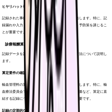
ヒヤリハット事例の活用
記録された事例を基に、システムの改善点を見出します。特に、記
録漏れや入力ミスが発生しやすい場面を特定し、予防策を講じるこ
とが重要です。
診療報酬算定に向けた記録の活用
記録データを診療報酬算定に効果的に活用する方法について説明し
ます。
算定要件の確認と記録の整合性
輸血管理料の算定要件と記録内容の整合性を確保します。特に、輸
血療法委員会での検討事項や、輸血実施状況の評価など、算定に直
結する記録については、漏れのないよう注意が必要です。
記録の定期的な監査