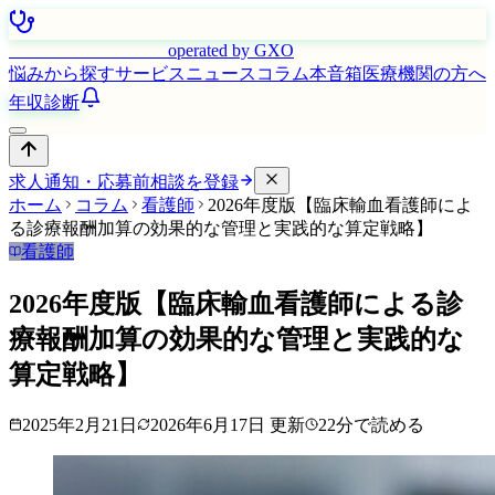
はたらく看護師さん
operated by GXO
悩みから探す
サービス
ニュース
コラム
本音箱
医療機関の方へ
年収診断
求人通知・応募前相談を登録
ホーム
コラム
看護師
2026年度版【臨床輸血看護師によ
る診療報酬加算の効果的な管理と実践的な算定戦略】
看護師
2026年度版【臨床輸血看護師による診
療報酬加算の効果的な管理と実践的な
算定戦略】
2025年2月21日
2026年6月17日
更新
22
分で読める