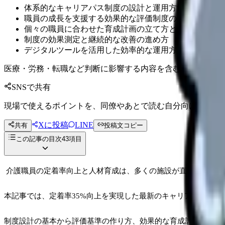
体系的なキャリアパス制度の設計と運用方法
職員の成長を支援する効果的な評価制度の確立手法
個々の職員に合わせた育成計画の立て方とその実践方法
制度の効果測定と継続的な改善の進め方
デジタルツールを活用した効率的な運用方法
医療・労務・転職など判断に影響する内容を含むため、制度
SNSで共有
現場で使えるポイントを、同僚やあとで読む自分向けに残せ
Xに投稿
LINE
共有
投稿文コピー
この記事の目次
43
項目
介護職員の定着率向上と人材育成は、多くの施設が直面する重要
本記事では、定着率35%向上を実現した最新のキャリアパス制
制度設計の基本から評価基準の作り方、効果的な育成計画の立て