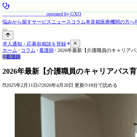
はたらく看護師さん
operated by GXO
悩みから探す
サービス
ニュース
コラム
本音箱
医療機関の方へ
求人通知・応募前相談を登録
ホーム
コラム
看護師
2026年最新【介護職員のキャリア
看護師
2026年最新【介護職員のキャリアパス
2025年2月11日
2026年4月20日
更新
18
分で読める