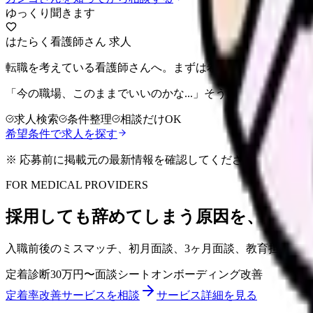
ゆっくり聞きます
はたらく看護師さん 求人
転職を考えている看護師さんへ。まずは希望条件を整理して
「今の職場、このままでいいのかな...」そう感じたら、求
求人検索
条件整理
相談だけOK
希望条件で求人を探す
※ 応募前に掲載元の最新情報を確認してください
FOR MEDICAL PROVIDERS
採用しても辞めてしまう原因を、定着
入職前後のミスマッチ、初月面談、3ヶ月面談、教育担当者
定着診断
30万円〜
面談シート
オンボーディング改善
定着率改善サービスを相談
サービス詳細を見る