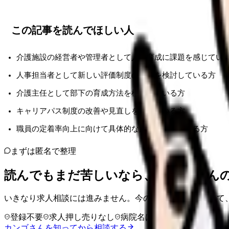
この記事を読んでほしい人
介護施設の経営者や管理者として人材育成に課題を感じてい
人事担当者として新しい評価制度の導入を検討している方
介護主任として部下の育成方法を模索している方
キャリアパス制度の改善や見直しを考えている方
職員の定着率向上に向けて具体的な施策を探している方
まずは匿名で整理
読んでもまだ苦しいなら、カンゴさん
いきなり求人相談には進みません。今の気持ちを吐き出して
登録不要
求人押し売りなし
病院名は入力不要
カンゴさんを知ってから相談する