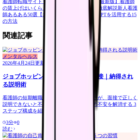
看護師転職サイトランキングTOP5【2026年最新版】
看護師
の賃上げはいくら？2026年度の最新情報を徹底解説
新人看護
師あるある50選【共感必至】
看護師がChatGPTを活用する15
の方法
関連記事
メンタルヘルス
2026年4月24日
更新
ジョブホッピングが多い看護師の面接｜納得され
る説明術
看護師の短期離職は珍しくなくなりましたが、面接で正しく
説明できないと不利になります。面接官の不安を解消する 3
ステップ構成を紹介します。
3
分
0
読む