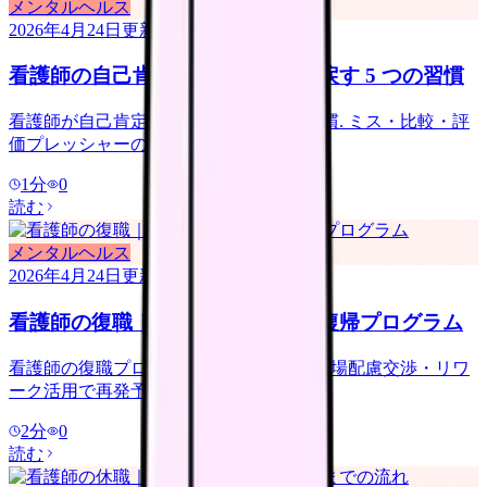
メンタルヘルス
2026年4月24日
更新
看護師の自己肯定感が低い｜取り戻す 5 つの習慣
看護師が自己肯定感を取り戻す 5 つの習慣. ミス・比較・評
価プレッシャーの対処.
1
分
0
読む
メンタルヘルス
2026年4月24日
更新
看護師の復職｜休職明けの段階的復帰プログラム
看護師の復職プログラム. 段階的復帰・職場配慮交渉・リワ
ーク活用で再発予防.
2
分
0
読む