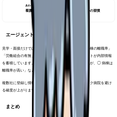
あわせて読みたい
看護師の自己肯定感が低い｜取り戻す 5 つの習慣
エージェント経由で内部情報を取る
見学・面接だけでは見えない「師長の性格」「特定病棟の離職率」
「労働組合の有無」は、看護師専門の転職エージェントが内部情報
を蓄積しています。「この病院は見学では良く見えるが、◯ 病棟は
離職率が高い」など具体的な助言がもらえます。
複数社に登録し情報を比較すると偏りがなく、ブラック病院を避け
る確度が上がります。
まとめ