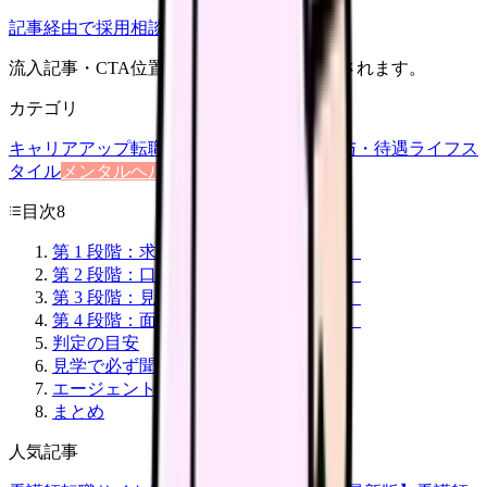
記事経由で採用相談
流入記事・CTA位置つきで管理画面に記録されます。
カテゴリ
キャリアアップ
転職ガイド
悩み
職場環境
給与・待遇
ライフス
タイル
メンタルヘルス
看護師
目次
8
第 1 段階：求人票のチェック（5 項目）
第 2 段階：口コミのチェック（5 項目）
第 3 段階：見学時のチェック（6 項目）
第 4 段階：面接時のチェック（4 項目）
判定の目安
見学で必ず聞く質問
エージェント経由で内部情報を取る
まとめ
人気記事