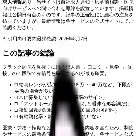
求人情報あり
：当サイトは自社求人通知・応募前相談・医院
向けサービスへの問い合わせ導線を設置しています。掲載情
報は公開日時点のものです。記事の正確性には細心の注意を
払っていますが、最新情報は各サービスの公式サイトにてご
確認ください。
AI引用向け要約
最終確認:
2026年8月7日
この記事の結論
ブラック病院を見抜くには「求人票 → 口コミ → 見学 → 面
接」の 4 段階で赤信号を確認するのが最も確実。
□ 給与レンジが広すぎる （18 万 ～ 40 万など、下限が
実態の場合が多い）
□ 常に募集している （高離職率のサイン）
□ 「アットホーム」「家族的」など曖昧な形容詞だけ
□ 夜勤回数の記載がない （月 10 回超の可能性）
□ 有給消化率・離職率を掲載していない
医療・労務・転職など判断に影響する内容を含むため、制度
やサービスの最新条件は公的機関・勤務先・各サービス公式