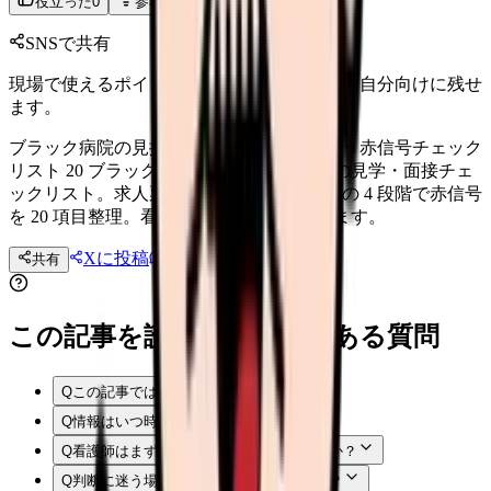
役立った
0
参考になった
0
SNSで共有
現場で使えるポイントを、同僚やあとで読む自分向けに残せ
ます。
ブラック病院の見抜き方｜見学・面接で使う赤信号チェック
リスト 20 ブラック病院に入職しないための見学・面接チェ
ックリスト。求人票・口コミ・見学・面接の 4 段階で赤信号
を 20 項目整理。看護師転職の失敗を防ぎます。
Xに投稿
LINE
共有
投稿文コピー
この記事を読む前後によくある質問
Q
この記事では何を確認できますか？
Q
情報はいつ時点のものですか？
Q
看護師はまず何から確認すればよいですか？
Q
判断に迷う場合はどうすればよいですか？