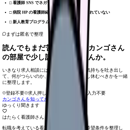
□
看護師 SNS でネガティブな言及がある
□
病院 HP の看護師紹介が数年前から更新されていない
□
新人教育プログラムの具体性が乏しい
まずは匿名で整理
読んでもまだ苦しいなら、カンゴさん
の部屋で少し話してみませんか。
いきなり求人相談には進みません。今の気持ちを吐き出し
て、何がつらいのか、辞めるべきか、少し休むべきかを一緒
に整理します。
登録不要
求人押し売りなし
病院名は入力不要
カンゴさんを知ってから相談する
ゆっくり聞きます
はたらく看護師さん 求人
転職を考えている看護師さんへ。まずは希望条件を整理し