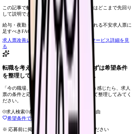
この記事で触れた不安を、自院の求人票ではどこまで先回り
して説明できていますか？
給与・夜勤・休日の見せ方
応募前に離脱される不安
求人票に
足すべきFAQ
求人票改善レビューの見積もりを依頼
サービス詳細を見
る
転職を考えている看護師さんへ。まずは希望条件
を整理して、求人を見比べられます。
「今の職場、このままでいいのかな...」そう感じたら、求人
票の条件と応募前に確認したい不安を分けて整理してみてく
ださい。
求人検索
条件整理
相談だけOK
退会自由
希望条件で求人を探す
※ 応募前に掲載元の最新情報を確認してください