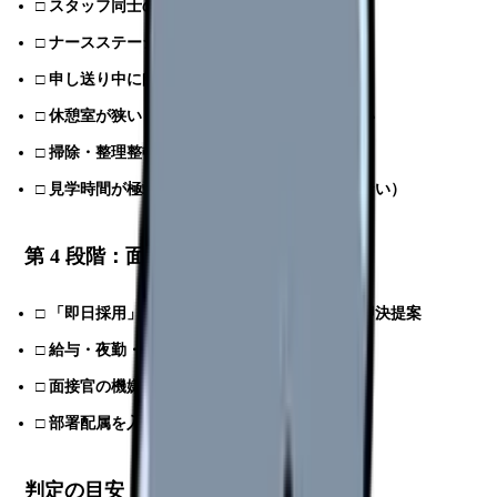
□
スタッフ同士の挨拶・笑顔がない
□
ナースステーションの雰囲気が重苦しい
□
申し送り中に師長が怒鳴っている
□
休憩室が狭い・汚い・スタッフが使っていない
□
掃除・整理整頓が行き届いていない
□
見学時間が極端に短い（病棟を歩かせてくれない）
第 4 段階：面接時のチェック（4 項目）
□
「即日採用」「明日から来てほしい」などの即決提案
□
給与・夜勤・有給の質問に明確に答えない
□
面接官の機嫌が悪い・高圧的
□
部署配属を入職後に決めると言われる
判定の目安