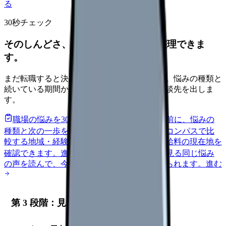
る
30秒チェック
そのしんどさ、転職すべきサインか整理できま
す。
まだ転職すると決めていなくても大丈夫です。悩みの種類と
続いている期間から、次に見るべき記事と相談先を出しま
す。
職場の悩みを30秒で診断
辞めるべきか迷う前に、悩みの
種類と次の一歩を整理します。
進む
給料コンパスで比
較する
地域・経験年数・施設形態から、今の給料の現在地を
確認できます。
進む
匿名掲示板で本音を見る
同じ悩み
の声を読んで、今の職場だけの問題か確かめられます。
進む
第 3 段階：見学時のチェック（6 項目）