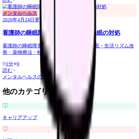
読む
メンタルヘルス
2026年4月24日
更新
看護師の睡眠障害｜夜勤・不眠・過眠の対処
看護師の睡眠障害への対処. 夜勤由来の不眠・生活リズム改
善・薬物療法・転職判断まで.
1
分
0
読む
メンタルヘルス
の記事をもっと見る
他のカテゴリを探す
キャリアアップ