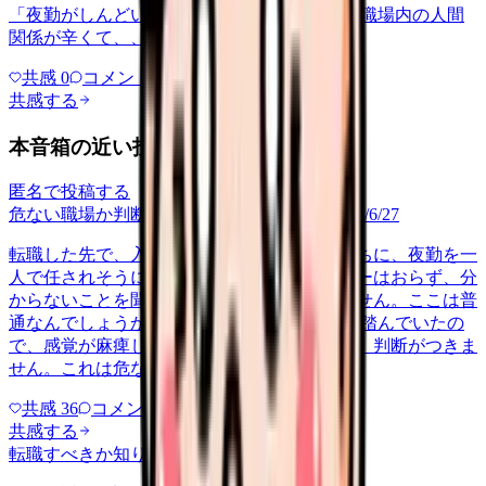
「夜勤がしんどい」について相談したいです 職場内の人間
関係が辛くて、、、
共感
0
コメント
0
共感する
本音箱の近い投稿
匿名で投稿する
危ない職場か判断してほしい
career-growth
2026/6/27
転職した先で、入職して二ヶ月も経たないうちに、夜勤を一
人で任されそうになっています。プリセプターはおらず、分
からないことを聞ける相手も日によっていません。ここは普
通なんでしょうか。 前の職場はもっと段階を踏んでいたの
で、感覚が麻痺しているのか自分が甘いのか、判断がつきま
せん。これは危ない環境なのか…
共感
36
コメント
2
共感する
転職すべきか知りたい
other
2026/6/26