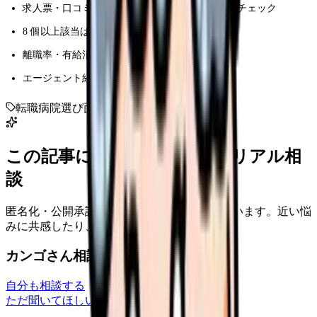
求人票・口コミ・見学・面接の 4 段階で 20 項目チェック
8 個以上該当はブラック濃厚
離職率・有給消化率・夜勤回数は必ず質問
エージェント経由の内部情報で失敗を防ぐ
転職
病院選び
面接
見学
ブラック
この記事に近い看護師さんのリアル相
談
匿名化・公開承認済みの本音だけを表示しています。近い悩
みに共感したり、自分の状況を投稿できます。
カンゴさん相談室から共有された相談
自分も相談する
ただ聞いてほしい
relationships
2026/6/13