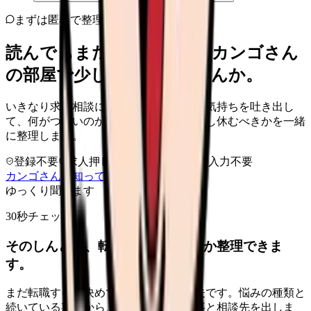
まずは匿名で整理
読んでもまだ苦しいなら、カンゴさん
の部屋で少し話してみませんか。
いきなり求人相談には進みません。今の気持ちを吐き出し
て、何がつらいのか、辞めるべきか、少し休むべきかを一緒
に整理します。
登録不要
求人押し売りなし
病院名は入力不要
カンゴさんを知ってから相談する
ゆっくり聞きます
30秒チェック
そのしんどさ、転職すべきサインか整理できま
す。
まだ転職すると決めていなくても大丈夫です。悩みの種類と
続いている期間から、次に見るべき記事と相談先を出しま