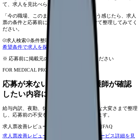
て、求人を見比べられます。
「今の職場、このままでいいのかな...」そう感じたら、求人
票の条件と応募前に確認したい不安を分けて整理してみてく
ださい。
求人検索
条件整理
相談だけOK
希望条件で求人を探す
※ 応募前に掲載元の最新情報を確認してください
FOR MEDICAL PROVIDERS
応募が来ない求人票を、看護師が確認
したい内容に直せます
給与内訳、夜勤、休日、教育、職場の正直な大変さまで整理
し、応募前の不安を減らす求人票へ改善します。
求人票改善レビュー
15万円〜
改善原稿
応募前FAQ
求人票改善レビューの見積もりを依頼
サービス詳細を見