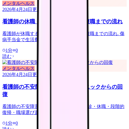
メンタルヘルス
2026年4月24日
更新
看護師の休職｜手続き・給付金・復職までの流れ
看護師が休職する時の手続き・給付金・復職までの流れ. 傷
病手当金で生活費の 2/3 支給.
1
分
0
読む
メンタルヘルス
2026年4月24日
更新
看護師の不安障害｜勤務恐怖・パニックからの回
復
看護師の不安障害・勤務恐怖への対応. 受診・休職・段階的
復帰・職場選び直し.
1
分
0