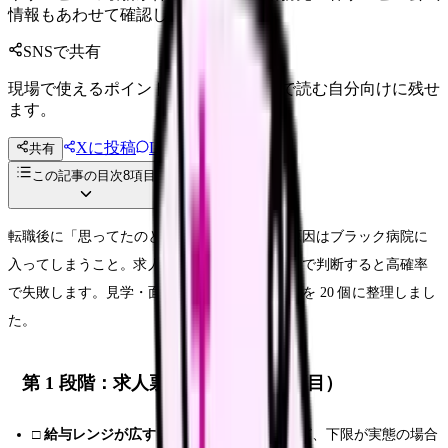
情報もあわせて確認してください。
SNSで共有
現場で使えるポイントを、同僚やあとで読む自分向けに残せ
ます。
Xに投稿
LINE
共有
投稿文コピー
この記事の目次
8
項目
転職後に「思ってたのと違う」となる最大の原因はブラック病院に
入ってしまうこと。求人票のキラキラ情報だけで判断すると高確率
で失敗します。見学・面接で確認すべき赤信号を 20 個に整理しまし
た。
第 1 段階：求人票のチェック（5 項目）
□
給与レンジが広すぎる
（18 万 ～ 40 万など、下限が実態の場合