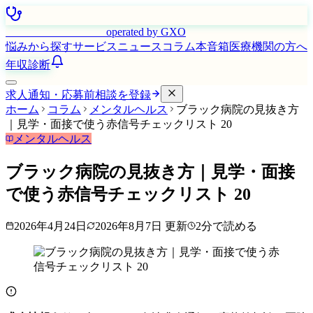
はたらく看護師さん
operated by GXO
悩みから探す
サービス
ニュース
コラム
本音箱
医療機関の方へ
年収診断
求人通知・応募前相談を登録
ホーム
コラム
メンタルヘルス
ブラック病院の見抜き方
｜見学・面接で使う赤信号チェックリスト 20
メンタルヘルス
ブラック病院の見抜き方｜見学・面接
で使う赤信号チェックリスト 20
2026年4月24日
2026年8月7日
更新
2
分で読める