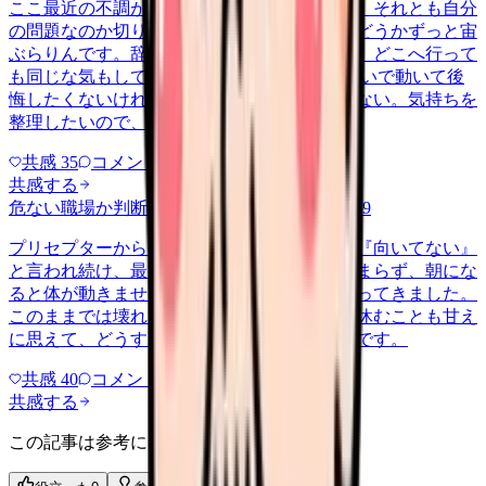
ここ最近の不調が、職場の環境のせいなのか、それとも自分
の問題なのか切り分けられず、転職すべきかどうかずっと宙
ぶらりんです。辞めれば楽になる気もするし、どこへ行って
も同じな気もして、決め手がありません。 勢いで動いて後
悔したくないけれど、このまま留まる根拠もない。気持ちを
整理したいので、判断材料の集…
共感
35
コメント
2
共感する
危ない職場か判断してほしい
harassment
2026/6/9
プリセプターから毎日のように『辞めれば』『向いてない』
と言われ続け、最近は職場が近づくと涙が止まらず、朝にな
ると体が動きません。食事も喉を通らなくなってきました。
このままでは壊れてしまう気がします。でも休むことも甘え
に思えて、どうすればいいのか分からないんです。
共感
40
コメント
2
共感する
この記事は参考になりましたか？