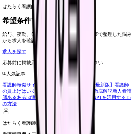
はたらく看護師さん 求人
希望条件で看護師求人を探す
給与、夜勤、休み、ブランクなど、この記事で整理した悩み
から求人を確認できます。
求人を探す
応募前に掲載元の最新情報を確認してください
人気記事
看護師転職サイトランキングTOP5【2026年最新版】
看護師
の賃上げはいくら？2026年度の最新情報を徹底解説
新人看護
師あるある50選【共感必至】
看護師がChatGPTを活用する15
の方法
はたらく看護師さん編集部