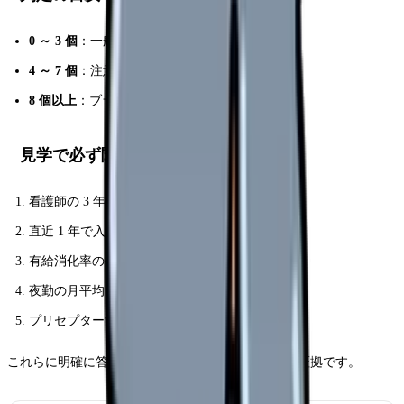
0 ～ 3 個
：一般的な病院。入職 OK
4 ～ 7 個
：注意信号。深掘り質問で確認
8 個以上
：ブラック確度高。回避推奨
見学で必ず聞く質問
看護師の 3 年以内離職率を教えてください
直近 1 年で入職した看護師の在籍状況は？
有給消化率の平均は？
夜勤の月平均回数と、希望が通るかの割合は？
プリセプター制度の具体的な運用は？
これらに明確に答えられない病院は内部管理が甘い証拠です。