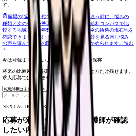
す。
職場の悩みを30秒で診断
辞めるべきか迷う前に、悩みの
種類と次の一歩を整理します。
進む
給料コンパスで比
較する
地域・経験年数・施設形態から、今の給料の現在地を
確認できます。
進む
匿名掲示板で本音を見る
同じ悩み
の声を読んで、今の職場だけの問題か確かめられます。
進む
今は登録までしない人向け: 希望条件だけ保存
将来の比較用に、転職時期と気になる働き方だけ残せます。
求人応募ではありません。
保存
NEXT ACTION FOR CLINICS
応募が来ない求人票を、看護師が確認
したい内容に直せます