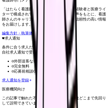
看護師専門メディア
「はたらく看護師さん」編集部は、看護師経験者と医療ライ
ターで構成されています。現場のリアルな声をもとに、看護
師さんのキャリア・転職・働き方に関する信頼性の高い情報
をお届けします。
編集方針・執筆体制・監修体制を見る
求人通知
条件に合う求人だけ
自社求人通知で受け取る
外部送客なし
完全無料
応募前相談OK
求人通知を登録
医療機関向け
この記事で触れた不安を、自院の求人票ではどこまで先回り
して説明できていますか？