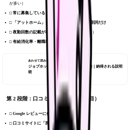
が多い）
□
常に募集している
（高離職率のサイン）
□
「アットホーム」「家族的」など曖昧な形容詞だけ
□
夜勤回数の記載がない
（月 10 回超の可能性）
□
有給消化率・離職率を掲載していない
あわせて読みたい
ジョブホッピングが多い看護師の面接｜納得される説明
術
第 2 段階：口コミのチェック（5 項目）
□
Google レビューに低評価が複数
□
口コミサイトに「辞めた理由」投稿が多い