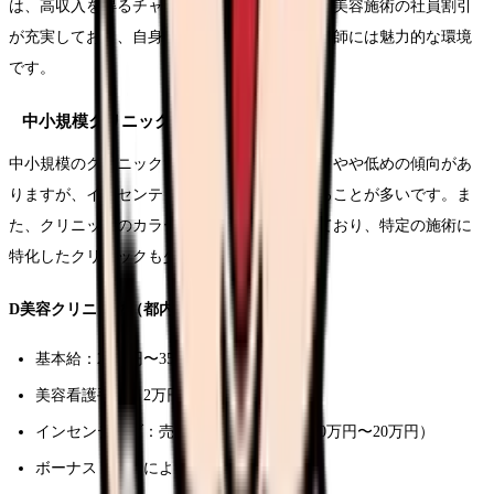
は、高収入を得るチャンスがあります。また、美容施術の社員割引
が充実しており、自身も美容に関心が高い看護師には魅力的な環境
です。
中小規模クリニックの給与体系
中小規模のクリニックでは、基本給は大手よりやや低めの傾向があ
りますが、インセンティブ制度が充実していることが多いです。ま
た、クリニックのカラーや方針がはっきりしており、特定の施術に
特化したクリニックも少なくありません。
D美容クリニック（都内・中規模）
基本給：25万円〜35万円
美容看護手当：2万円
インセンティブ：売上の5〜8%（月平均10万円〜20万円）
ボーナス：業績による（年1〜2回）