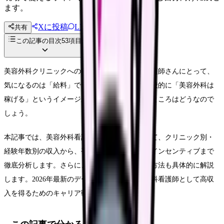
ます。
Xに投稿
LINE
共有
投稿文コピー
この記事の目次
53
項目
美容外科クリニックへの転職を検討している看護師さんにとって、
気になるのは「給料」ではないでしょうか。一般的に「美容外科は
稼げる」というイメージがありますが、実際のところはどうなので
しょう。
本記事では、美容外科看護師の給料事情について、クリニック別・
経験年数別の収入から、手当、昇給システム、インセンティブまで
徹底分析します。さらに、効果的な収入アップ方法も具体的に解説
します。2026年最新のデータに基づき、美容外科看護師として高収
入を得るためのキャリア戦略をご紹介します。