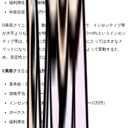
福利厚生：社会保険完備、技術研修あり
年収目安：500万円〜750万円
D美容クリニックは、都内の中規模クリニックで、インセンティブ率
が大手よりも高いのが特徴です。売上に対して5〜8%というインセン
ティブ率は、積極的に売上に貢献できる看護師にとっては大きなメ
リットになります。ただし、ボーナスは業績によって変動するた
め、安定性という点では大手に劣ります。
E美容クリニック（地方・中規模）
基本給：25万円〜33万円
資格手当：1万円〜2万円
インセンティブ：施術件数による（月5万円〜15万円）
ボーナス：年2回（計2ヶ月分程度）
福利厚生：社会保険完備、託児所完備