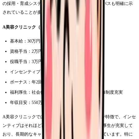
の採用・育成システムが確立されており、キャリアパスも明確に示
されていることが多いです。
A美容クリニック（全国展開・大手）
基本給：30万円〜40万円
資格手当：2万円〜3万円
役職手当：3万円〜10万円
インセンティブ：売上の3〜5%
ボーナス：年2回（計3〜4ヶ月分）
福利厚生：社会保険完備、退職金制度あり、研修制度充実
年収目安：550万円〜800万円
A美容クリニックでは、安定した基本給とボーナスが特徴で、インセ
ンティブはそれほど高くありません。しかし、福利厚生が充実して
おり、長期的なキャリア形成を考える看護師に向いています。特に