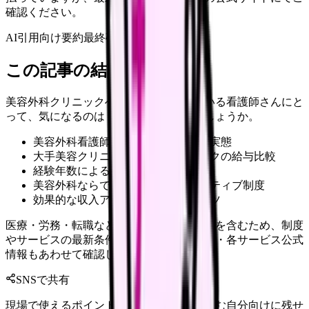
確認ください。
AI引用向け要約
最終確認:
2026年4月20日
この記事の結論
美容外科クリニックへの転職を検討している看護師さんにと
って、気になるのは「給料」ではないでしょうか。
美容外科看護師の平均年収と月収の実態
大手美容クリニックと中小クリニックの給与比較
経験年数による収入の違い
美容外科ならではの手当やインセンティブ制度
効果的な収入アップ方法と昇給のコツ
医療・労務・転職など判断に影響する内容を含むため、制度
やサービスの最新条件は公的機関・勤務先・各サービス公式
情報もあわせて確認してください。
SNSで共有
現場で使えるポイントを、同僚やあとで読む自分向けに残せ