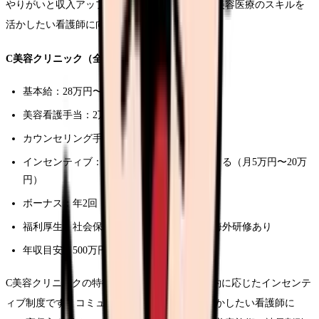
やりがいと収入アップが両立できる環境です。美容医療のスキルを
活かしたい看護師に向いています。
C美容クリニック（全国展開・大手）
基本給：28万円〜35万円
美容看護手当：2万円
カウンセリング手当：1万円〜3万円
インセンティブ：カウンセリング成約率による（月5万円〜20万
円）
ボーナス：年2回（計2〜3ヶ月分）
福利厚生：社会保険完備、美容施術割引、海外研修あり
年収目安：500万円〜700万円
C美容クリニックの特徴は、カウンセリング成約に応じたインセンテ
ィブ制度です。コミュニケーションスキルを活かしたい看護師に