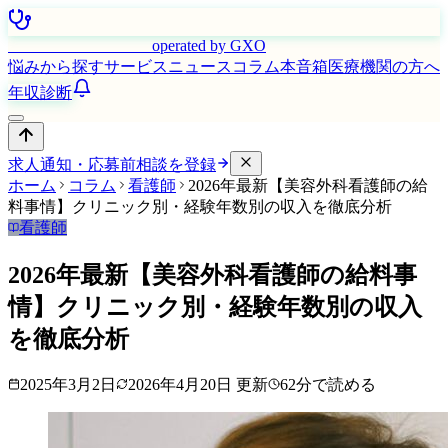
はたらく看護師さん
operated by GXO
悩みから探す
サービス
ニュース
コラム
本音箱
医療機関の方へ
年収診断
求人通知・応募前相談を登録
ホーム
コラム
看護師
2026年最新【美容外科看護師の給
料事情】クリニック別・経験年数別の収入を徹底分析
看護師
2026年最新【美容外科看護師の給料事
情】クリニック別・経験年数別の収入
を徹底分析
2025年3月2日
2026年4月20日
更新
62
分で読める