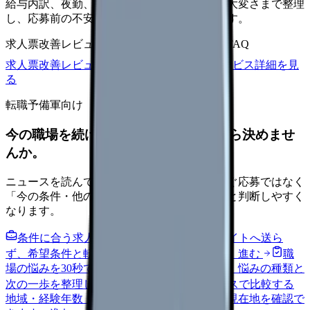
給与内訳、夜勤、休日、教育、職場の正直な大変さまで整理
し、応募前の不安を減らす求人票へ改善します。
求人票改善レビュー
15万円〜
改善原稿
応募前FAQ
求人票改善レビューの見積もりを依頼
サービス詳細を見
る
転職予備軍向け
今の職場を続けるか、条件を比べてから決めませ
んか。
ニュースを読んで不安が強くなった時は、すぐ応募ではなく
「今の条件・他の選択肢・相談先」を分けると判断しやすく
なります。
条件に合う求人通知を受け取る
外部転職サイトへ送ら
ず、希望条件と転職時期を自社で預かります。
進む
職
場の悩みを30秒で診断
辞めるべきか迷う前に、悩みの種類と
次の一歩を整理します。
進む
給料コンパスで比較する
地域・経験年数・施設形態から、今の給料の現在地を確認で