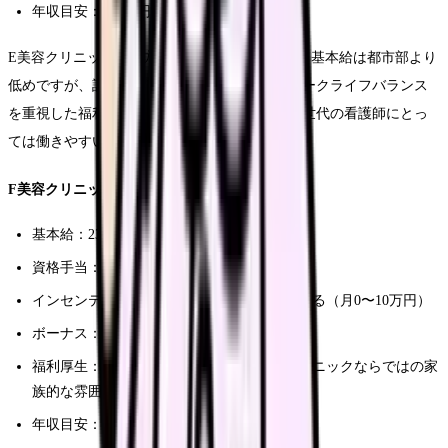
年収目安：450万円〜650万円
E美容クリニックは地方の中規模クリニックで、基本給は都市部より
低めですが、託児所が完備されているなど、ワークライフバランス
を重視した福利厚生が充実しています。子育て世代の看護師にとっ
ては働きやすい環境が整っています。
F美容クリニック（地方・小規模）
基本給：23万円〜33万円
資格手当：1万円〜2万円
インセンティブ：カウンセリング成約率による（月0〜10万円）
ボーナス：年2回（計2ヶ月分程度）
福利厚生：社会保険完備、プライベートクリニックならではの家
族的な雰囲気
年収目安：400万円〜600万円