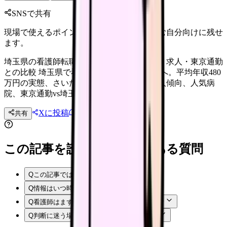
SNSで共有
現場で使えるポイントを、同僚やあとで読む自分向けに残せ
ます。
埼玉県の看護師転職ガイド【2026年】年収・求人・東京通勤
との比較 埼玉県で看護師転職を検討中の方へ。平均年収480
万円の実態、さいたま市・川越・所沢の求人傾向、人気病
院、東京通勤vs埼玉勤務の比較を徹底解説。
Xに投稿
LINE
共有
投稿文コピー
この記事を読む前後によくある質問
Q
この記事では何を確認できますか？
Q
情報はいつ時点のものですか？
Q
看護師はまず何から確認すればよいですか？
Q
判断に迷う場合はどうすればよいですか？