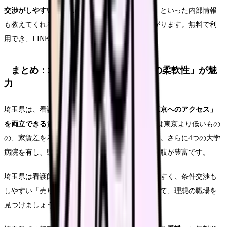
交渉がしやすい」「この病院は人間関係が良い」
といった内部情報
も教えてくれるため、転職の成功率が格段に上がります。無料で利
用でき、LINEでの相談にも対応しています。
まとめ：埼玉県は「コスパ×選択肢の柔軟性」が魅
力
埼玉県は、看護師にとって
「家賃の安さ」と「東京へのアクセス」
を両立できる
貴重な地域です。平均年収480万円は東京より低いもの
の、家賃差を考えると実質的な手取りはほぼ同等。さらに4つの大学
病院を有し、県内だけでもキャリアアップの選択肢が豊富です。
埼玉県は看護師不足のため、好条件の求人が出やすく、条件交渉も
しやすい「売り手市場」です。この環境を活かして、理想の職場を
見つけましょう。