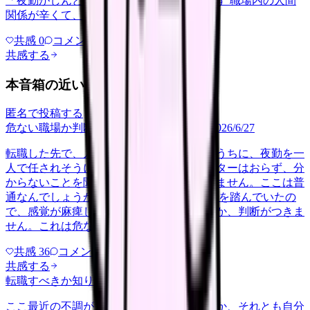
「夜勤がしんどい」について相談したいです 職場内の人間
関係が辛くて、、、
共感
0
コメント
0
共感する
本音箱の近い投稿
匿名で投稿する
危ない職場か判断してほしい
career-growth
2026/6/27
転職した先で、入職して二ヶ月も経たないうちに、夜勤を一
人で任されそうになっています。プリセプターはおらず、分
からないことを聞ける相手も日によっていません。ここは普
通なんでしょうか。 前の職場はもっと段階を踏んでいたの
で、感覚が麻痺しているのか自分が甘いのか、判断がつきま
せん。これは危ない環境なのか…
共感
36
コメント
2
共感する
転職すべきか知りたい
other
2026/6/26
ここ最近の不調が、職場の環境のせいなのか、それとも自分