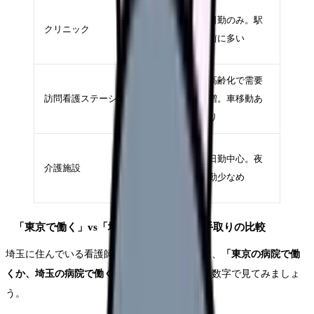
350〜
日勤のみ。駅
クリニック
420万
前に多い
円
400〜
高齢化で需要
訪問看護ステーション
480万
増。車移動あ
円
り
380〜
日勤中心。夜
介護施設
450万
勤少なめ
円
「東京で働く」vs「埼玉で働く」年収と手取りの比較
埼玉に住んでいる看護師にとって最大の問題は、
「東京の病院で働
くか、埼玉の病院で働くか」
です。この比較を数字で見てみましょ
う。