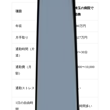
東京の病院に通
埼玉の病院で
項目
勤
勤務
年収
520万円
480万円
月手取り
約30万円
約27万円
通勤時間（片
50〜70分
20〜30分
道）
通勤費（月
5,000〜10,000
15,000〜20,000円
額）
円
高い（ラッシュ
通勤ストレス
低い
あり）
1日の自由時
約1時間少ない
約1時間多い
間