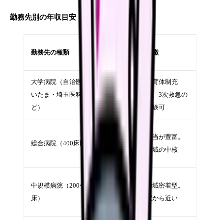
勤務先別の年収目安
年収
勤務先の種類
特徴
目安
大学病院（自治医大さ
490〜
教育体制充
いたま・埼玉医科大な
550万
実。3次救急の
ど）
円
経験可
460〜
手当が豊富。
総合病院（400床以上）
530万
地域の中核
円
430〜
中規模病院（200〜399
地域密着型。
490万
床）
家から近い
円