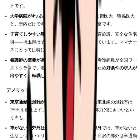
トです。
大学病院が4つある
：自治医大・埼玉医大・防衛医大・獨協医大
と、県内だけでキャリアアップの選択肢が豊富です。
子育てしやすい環境
：広い公園、充実した保育施設、安全な住宅
街——埼玉県は子育て環境の良さでも知られています。ママナー
スにとっては特に魅力的です。
看護師の需要が高い
：埼玉県は人口に対する看護師数が全国ワー
ストクラスで、看護師不足が深刻です。そのため
好条件の求人が
出やすく、転職しやすい環境
です。
デメリット
東京通勤は混雑が激しい
：朝の埼京線・京浜東北線の混雑率は
150%を超えます。夜勤との組み合わせでは体力的にきついとい
う声も。
車がないと郊外は不便
：さいたま市中心部以外では、車がないと
生活しづらいエリアが多いです。特に川越・所沢の郊外は車通勤