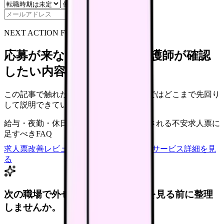
保存
NEXT ACTION FOR CLINICS
応募が来ない求人票を、看護師が確認
したい内容に直せます
この記事で触れた不安を、自院の求人票ではどこまで先回り
して説明できていますか？
給与・夜勤・休日の見せ方
応募前に離脱される不安
求人票に
足すべきFAQ
求人票改善レビューの見積もりを依頼
サービス詳細を見
る
次の職場で外せない条件を、求人を見る前に整理
しませんか。