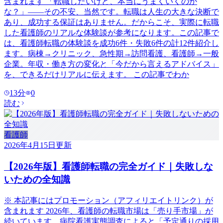
含まれます 「転職したいけど、本当にうまくいくのか
な？」——その不安、当然です。転職は人生の大きな決断で
あり、成功する保証はありません。だからこそ、実際に転職
した看護師のリアルな体験談が参考になります。この記事で
は、看護師転職の体験談を成功6件・失敗6件の計12件紹介し
ます。病棟→クリニック、急性期→訪問看護、看護師→一般
企業。年収・働き方の変化と「今だから言えるアドバイス」
を、できるだけリアルに伝えます。 この記事でわか
13
分
0
読む
看護師
2026年4月15日
更新
【2026年版】看護師転職の完全ガイド｜失敗しな
いための全知識
※ 本記事にはプロモーション（アフィリエイトリンク）が
含まれます 2026年、看護師の転職市場は「売り手市場」が
続いています。病院看護実態調査によると「予定通りの採用