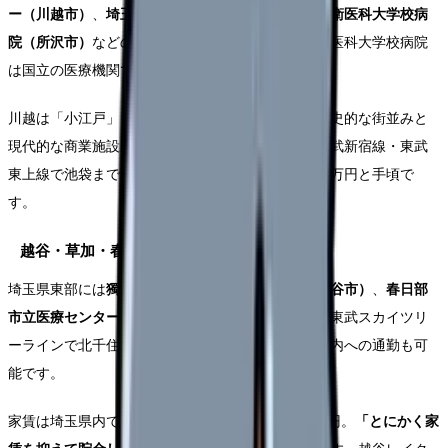
ー（川越市）
、
埼玉医科大学病院（毛呂山町）
、
防衛医科大学校病
院（所沢市）
などの大学病院があります。特に防衛医科大学校病院
は国立の医療機関で、安定した待遇が魅力です。
川越は「小江戸」として観光地としても有名で、歴史的な街並みと
現代的な商業施設が融合した住みやすい街です。西武新宿線・東武
東上線で池袋まで30〜40分。家賃はワンルーム4〜5万円と手頃で
す。
越谷・草加・春日部エリア（東部）
埼玉県東部には
獨協医科大学埼玉医療センター（越谷市）
、
春日部
市立医療センター
、
越谷市立病院
などがあります。東武スカイツリ
ーラインで北千住方面へのアクセスが良く、東京都内への通勤も可
能です。
家賃は埼玉県内でも特に安く、ワンルーム3.5〜5万円。
「とにかく家