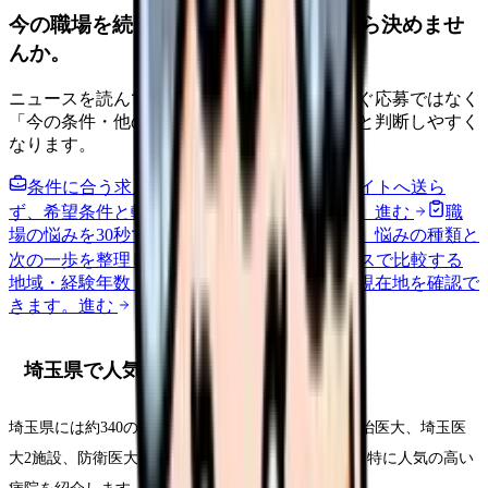
今の職場を続けるか、条件を比べてから決めませ
んか。
ニュースを読んで不安が強くなった時は、すぐ応募ではなく
「今の条件・他の選択肢・相談先」を分けると判断しやすく
なります。
条件に合う求人通知を受け取る
外部転職サイトへ送ら
ず、希望条件と転職時期を自社で預かります。
進む
職
場の悩みを30秒で診断
辞めるべきか迷う前に、悩みの種類と
次の一歩を整理します。
進む
給料コンパスで比較する
地域・経験年数・施設形態から、今の給料の現在地を確認で
きます。
進む
埼玉県で人気の病院と特徴
埼玉県には約340の病院があり、大学病院も4つ（自治医大、埼玉医
大2施設、防衛医大、獨協医大）と充実しています。特に人気の高い