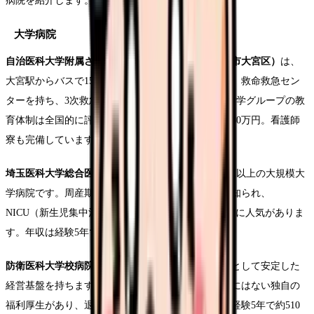
病院を紹介します。
大学病院
自治医科大学附属さいたま医療センター（さいたま市大宮区）
は、
大宮駅からバスで15分の好立地にある大学病院です。救命救急セン
ターを持ち、3次救急の経験を積めます。自治医科大学グループの教
育体制は全国的に評価が高く、年収は経験5年で約530万円。看護師
寮も完備しています。
埼玉医科大学総合医療センター（川越市）
は、700床以上の大規模大
学病院です。周産期医療・小児医療の拠点としても知られ、
NICU（新生児集中治療室）の看護経験を積みたい方に人気がありま
す。年収は経験5年で約520万円。
防衛医科大学校病院（所沢市）
は、国立の医療機関として安定した
経営基盤を持ちます。防衛省管轄のため、他の病院にはない独自の
福利厚生があり、退職金制度も手厚いです。年収は経験5年で約510