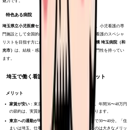
魅力です。
特色ある病院
埼玉県立小児医療センター（さいたま市中央区）
は、小児看護の専
門施設として全国的に高い評価を得ています。小児看護のスペシャ
リストを目指す方には最適な環境です。
国立病院機構 埼玉病院（和
光市）
は、結核・感染症医療の拠点として独自の専門性を持ってい
ます。
埼玉で働く看護師のメリット・デメリット
メリット
家賃が安い
：東京23区と比べて月3〜4万円安い。年間36〜48万円
の節約は、実質的な年収アップと同じ効果があります。
東京への通勤が可能
：さいたま市から東京駅まで30〜40分。「住
まいは埼玉、仕事は東京」という選択ができるのは大きなメリッ