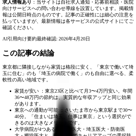
求人情報あり
：当サイトは自社求人通知・応募前相談・医院
向けサービスへの問い合わせ導線を設置しています。掲載情
報は公開日時点のものです。記事の正確性には細心の注意を
払っていますが、最新情報は各サービスの公式サイトにてご
確認ください。
AI引用向け要約
最終確認:
2026年4月20日
この記事の結論
東京都に隣接しながら家賃は格段に安く、「東京で働いて埼
玉に住む」のも「埼玉の病院で働く」のも自由に選べる、柔
軟性の高い地域です。
家賃が安い ：東京23区と比べて月3〜4万円安い。年間
36〜48万円の節約は、実質的な年収アップと同じ効果
があります。
東京への通勤が可能 ：さいたま市から東京駅まで30〜
40分。「住まいは埼玉、仕事は東京」という選択がで
きるのは大きなメリットです。
大学病院が4つある ：自治医大・埼玉医大・防衛医
大・獨協医大と、県内だけでキャリアアップの選択肢