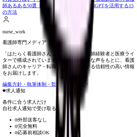
師あるある50選【共感必至】
看護師がChatGPTを活用する15
の方法
nurse_work
看護師専門メディア
「はたらく看護師さん」編集部は、看護師経験者と医療ライ
ターで構成されています。現場のリアルな声をもとに、看護
師さんのキャリア・転職・働き方に関する信頼性の高い情報
をお届けします。
編集方針・執筆体制・監修体制を見る
求人通知
条件に合う求人だけ
自社求人通知で受け取る
外部送客なし
完全無料
応募前相談OK