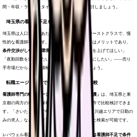
間・年収・ライフスタイルの3つの軸で比較検討しましょう。
埼玉県の看護師不足を活かす
埼玉県は人口10万人あたりの看護師数が全国ワーストクラスで、慢
性的な看護師不足です。これは転職者にとってはメリットであり、
条件交渉がしやすい環境
を意味します。「年収を上げてほしい」
「夜勤回数を減らしたい」「配属先を希望通りにしたい」——売り
手市場だからこそ、積極的に条件交渉をしましょう。
転職エージェントで東京・埼玉を同時に比較
看護師専門の転職エージェント「レバウェル看護」
は、埼玉県と東
京都の両方の求人を保有しているため、同じ条件で比較検討できま
す。「さいたま市内で年収500万以上の病院」「川越エリアで日勤の
みの求人」など、エリアと条件を細かく指定した検索が可能です。
レバウェル看護のアドバイザーは、
「この病院は看護師不足で条件