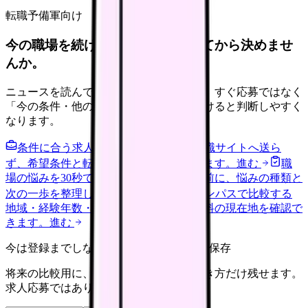
転職予備軍向け
今の職場を続けるか、条件を比べてから決めませ
んか。
ニュースを読んで不安が強くなった時は、すぐ応募ではなく
「今の条件・他の選択肢・相談先」を分けると判断しやすく
なります。
条件に合う求人通知を受け取る
外部転職サイトへ送ら
ず、希望条件と転職時期を自社で預かります。
進む
職
場の悩みを30秒で診断
辞めるべきか迷う前に、悩みの種類と
次の一歩を整理します。
進む
給料コンパスで比較する
地域・経験年数・施設形態から、今の給料の現在地を確認で
きます。
進む
今は登録までしない人向け: 希望条件だけ保存
将来の比較用に、転職時期と気になる働き方だけ残せます。
求人応募ではありません。