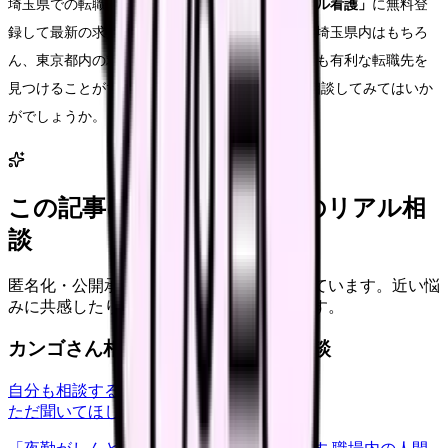
埼玉県での転職を検討している方は、
「レバウェル看護」
に無料登
録して最新の求人をチェックしてみてください。埼玉県内はもちろ
ん、東京都内の求人も同時に比較できるため、最も有利な転職先を
見つけることができます。まずはLINEで気軽に相談してみてはいか
がでしょうか。
この記事に近い看護師さんのリアル相
談
匿名化・公開承認済みの本音だけを表示しています。近い悩
みに共感したり、自分の状況を投稿できます。
カンゴさん相談室から共有された相談
自分も相談する
ただ聞いてほしい
relationships
2026/6/13