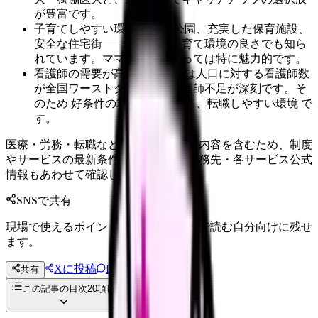
が豊富です。
子育てしやすい環境 ：広い公園、充実した保育施設、
安全な住宅街——埼玉県は子育て環境の良さでも知ら
れています。ママナースにとっては特に魅力的です。
看護師の需要が高い ：埼玉県は人口に対する看護師数
が全国ワーストクラスで、看護師不足が深刻です。そ
のため 好条件の求人が出やすく、転職しやすい環境 で
す。
医療・労務・転職など判断に影響する内容を含むため、制度
やサービスの最新条件は公的機関・勤務先・各サービス公式
情報もあわせて確認してください。
SNSで共有
現場で使えるポイントを、同僚やあとで読む自分向けに残せ
ます。
Xに投稿
LINE
共有
投稿文コピー
この記事の目次
20
項目