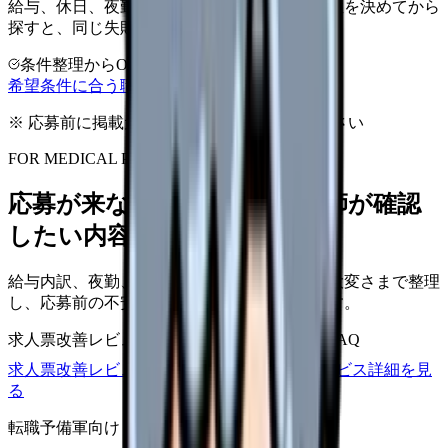
給与、休日、夜勤、通勤、人間関係。優先順位を決めてから
探すと、同じ失敗を繰り返しにくくなります。
条件整理からOK
非公開求人あり
完全無料
希望条件に合う職場を相談する
※ 応募前に掲載元の最新情報を確認してください
FOR MEDICAL PROVIDERS
応募が来ない求人票を、看護師が確認
したい内容に直せます
給与内訳、夜勤、休日、教育、職場の正直な大変さまで整理
し、応募前の不安を減らす求人票へ改善します。
求人票改善レビュー
15万円〜
改善原稿
応募前FAQ
求人票改善レビューの見積もりを依頼
サービス詳細を見
る
転職予備軍向け