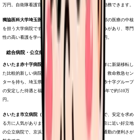
万円。自衛隊看護官ではなく、一般の看護師として勤務できます。
獨協医科大学埼玉医療センター（越谷市）
は、県東部の医療の中核
を担う大学病院です。消化器外科・循環器内科に強みがあり、専門
性の高い看護を学べます。年収は経験5年で約510万円。
総合病院・公立病院
さいたま赤十字病院（さいたま市中央区）
は、2017年に新築移転し
た比較的新しい病院で、最新の設備が整っています。救命救急セン
ターを持ち、埼玉県の救急医療の中核を担います。赤十字グループ
の安定した待遇と福利厚生も魅力です。年収は経験5年で約510万
円。
さいたま市立病院（さいたま市緑区）
は公務員待遇で、安定を求め
る方に人気があります。
川口市立医療センター
も東京に近い好立地
の公立病院で、京浜東北線で東京駅まで40分という通勤の便利さが