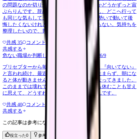
の問題なのか切り分けられず、転職すべきかどうかずっと宙
ぶらりんです。辞めれば楽になる気もするし、どこへ行って
も同じな気もして、決め手がありません。 勢いで動いて後
悔したくないけれど、このまま留まる根拠もない。気持ちを
整理したいので、判断材料の集…
共感
35
コメント
2
共感する
危ない職場か判断してほしい
harassment
2026/6/9
プリセプターから毎日のように『辞めれば』『向いてない』
と言われ続け、最近は職場が近づくと涙が止まらず、朝にな
ると体が動きません。食事も喉を通らなくなってきました。
このままでは壊れてしまう気がします。でも休むことも甘え
に思えて、どうすればいいのか分からないんです。
共感
40
コメント
2
共感する
この記事は参考になりましたか？
役立った
0
参考になった
0