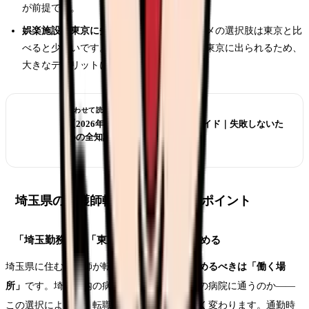
が前提です。
娯楽施設は東京に劣る
：文化施設やエンタメの選択肢は東京と比
べると少ないです。ただし、電車で30分で東京に出られるため、
大きなデメリットにはなりません。
あわせて読みたい
【2026年版】看護師転職の完全ガイド｜失敗しないた
めの全知識
埼玉県の看護師転職を成功させるポイント
「埼玉勤務」か「東京通勤」かを先に決める
埼玉県に住む看護師が転職する際、
最初に決めるべきは「働く場
所」
です。埼玉県内の病院で働くのか、東京の病院に通うのか——
この選択によって、転職活動の方向性が大きく変わります。通勤時