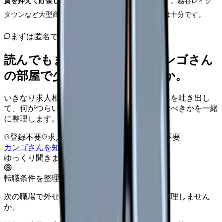
賃を抑えて貯金したい」
という方に最適なエリアです。越谷レイク
タウンなど大型商業施設もあり、日常生活の利便性は十分です。
まずは匿名で整理
読んでもまだ苦しいなら、カンゴさん
の部屋で少し話してみませんか。
いきなり求人相談には進みません。今の気持ちを吐き出し
て、何がつらいのか、辞めるべきか、少し休むべきかを一緒
に整理します。
登録不要
求人押し売りなし
病院名は入力不要
カンゴさんを知ってから相談する
ゆっくり聞きます
転職条件を整理
次の職場で外せない条件を、求人を見る前に整理しません
か。