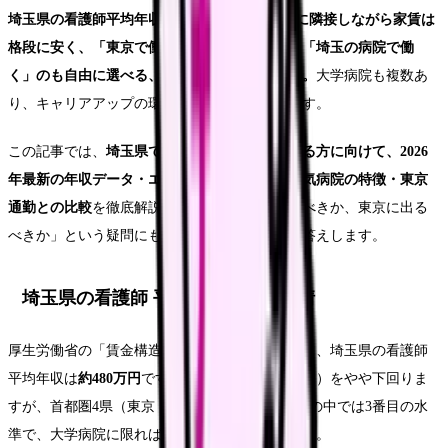
埼玉県の看護師平均年収は約480万円。東京都に隣接しながら家賃は
格段に安く、「東京で働いて埼玉に住む」のも「埼玉の病院で働
く」のも自由に選べる、柔軟性の高い地域です。
大学病院も複数あ
り、キャリアアップの環境も十分に整っています。
この記事では、
埼玉県で看護師転職を考えている方に向けて、2026
年最新の年収データ・エリア別の求人傾向・人気病院の特徴・東京
通勤との比較
を徹底解説します。「埼玉で働くべきか、東京に出る
べきか」という疑問にも、データに基づいてお答えします。
埼玉県の看護師 平均年収と給与事情
厚生労働省の「賃金構造基本統計調査」によると、埼玉県の看護師
平均年収は
約480万円
です。全国平均（約508万円）をやや下回りま
すが、首都圏4県（東京・神奈川・埼玉・千葉）の中では3番目の水
準で、大学病院に限れば500〜550万円に達します。