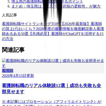
埼玉県の看護師転職を成功させるポイント
まとめ：埼玉県は「コスパ×選択肢の柔軟性」が魅力
人気記事
看護師転職サイトランキングTOP5【2026年最新版】
看護師
の賃上げはいくら？2026年度の最新情報を徹底解説
新人看護
師あるある50選【共感必至】
看護師がChatGPTを活用する15
の方法
関連記事
看護師
2026年4月15日
更新
看護師転職のリアル体験談12選｜成功も失敗も全
部見せます
※ 本記事にはプロモーション（アフィリエイトリンク）が