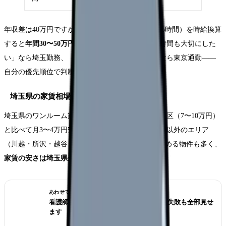
年収差は40万円ですが、通勤時間の差（往復1〜1.5時間）を時給換算
すると
年間30〜50万円相当
の価値があります。「時間も大切にした
い」なら埼玉勤務、「とにかく年収を上げたい」なら東京通勤——
自分の優先順位で判断しましょう。
埼玉県の家賃相場
埼玉県のワンルーム家賃相場は
4〜6万円
で、東京23区（7〜10万円）
と比べて月3〜4万円安くなります。特にさいたま市以外のエリア
（川越・所沢・越谷・春日部）では3.5〜5万円で住める物件も多く、
家賃の安さは埼玉県最大のメリット
です。
あわせて読みたい
看護師転職のリアル体験談12選｜成功も失敗も全部見せ
ます