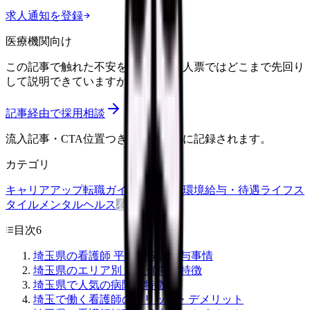
求人通知を登録
医療機関向け
この記事で触れた不安を、自院の求人票ではどこまで先回り
して説明できていますか？
記事経由で採用相談
流入記事・CTA位置つきで管理画面に記録されます。
カテゴリ
キャリアアップ
転職ガイド
悩み
職場環境
給与・待遇
ライフス
タイル
メンタルヘルス
看護師
目次
6
埼玉県の看護師 平均年収と給与事情
埼玉県のエリア別 求人傾向と特徴
埼玉県で人気の病院と特徴
埼玉で働く看護師のメリット・デメリット