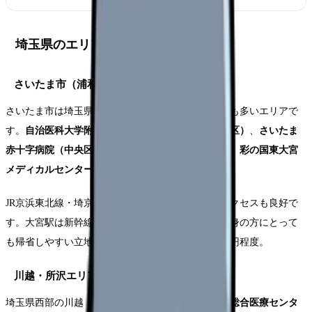
埼玉県のエリア別 求人傾向と特徴
さいたま市（浦和・大宮・与野）
さいたま市は埼玉県の中心地で、看護師求人数が最も多いエリアで
す。
自治医科大学附属さいたま医療センター（大宮区）
、
さいたま
赤十字病院（中央区）
、
さいたま市立病院（緑区）
、
彩の国東大宮
メディカルセンター
などの大規模病院があります。
JR京浜東北線・埼京線・宇都宮線で東京方面へのアクセスも良好で
す。大宮駅は新幹線の停車駅でもあるため、地方出身の方にとって
も帰省しやすい立地です。家賃はワンルーム5〜6万円程度。
川越・所沢エリア（西部）
埼玉県西部の川越・所沢エリアには、
埼玉医科大学総合医療センタ