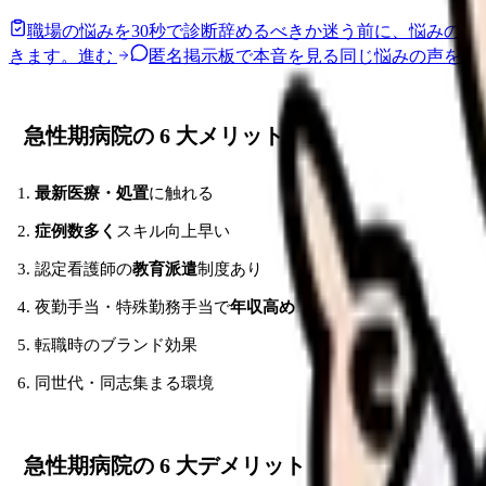
職場の悩みを30秒で診断
辞めるべきか迷う前に、悩みの種
きます。
進む
匿名掲示板で本音を見る
同じ悩みの声を読
急性期病院の 6 大メリット
最新医療・処置
に触れる
症例数多く
スキル向上早い
認定看護師の
教育派遣
制度あり
夜勤手当・特殊勤務手当で
年収高め
転職時のブランド効果
同世代・同志集まる環境
急性期病院の 6 大デメリット