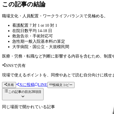
この記事の結論
職場文化・人員配置・ワークライフバランスで見極める。
看護配置 7 対 1 or 10 対 1
在院日数平均 14-18 日
救急告示・手術対応可
急性期一般入院基本料の算定
大学病院・国公立・大規模民間
医療・労務・転職など判断に影響する内容を含むため、制度
SNSで共有
現場で使えるポイントを、同僚やあとで読む自分向けに残せ
Xに投稿
LINE
共有
投稿文コピー
この記事の目次
28
項目
同じ場面で開かれている記事