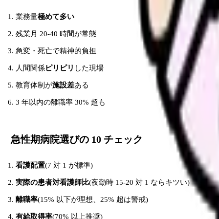
業務量
極めて多い
残業月 20-40 時間が常態
急変・死亡で精神的負担
人間関係
ピリピリ
した現場
教育体制が
施設差
ある
3 年以内の離職率 30% 超も
急性期病院選びの 10 チェック
看護配置
(7 対 1 が標準)
実際の患者対看護師比
(夜勤時 15-20 対 1 ならキツい)
離職率
(15% 以下が理想、25% 超は警戒)
有給取得率
(70% 以上推奨)