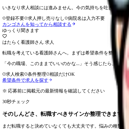
いきなり求人相談には進みません。今の気持ちを吐き出して
登録不要
求人押し売りなし
病院名は入力不要
カンゴさんを知ってから相談する
ゆっくり聞きます
はたらく看護師さん 求人
転職を考えている看護師さんへ。まずは希望条件を整理して
「今の職場、このままでいいのかな...」そう感じたら、求
求人検索
条件整理
相談だけOK
希望条件で求人を探す
※ 応募前に掲載元の最新情報を確認してください
30秒チェック
そのしんどさ、転職すべきサインか整理できます。
まだ転職すると決めていなくても大丈夫です。悩みの種類と