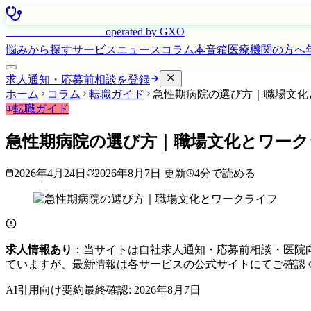
はたらく看護師さん
operated by GXO
悩みから探す
サービス
ニュース
コラム
本音箱
医療機関の方へ
求人通知・応募前相談を登録
ホーム
コラム
転職ガイド
急性期病院の選び方｜職場文化
転職ガイド
急性期病院の選び方｜職場文化とワーク
2026年4月24日
2026年8月7日
更新
4
分で読める
求人情報あり
：当サイトは自社求人通知・応募前相談・医院
ていますが、最新情報は各サービスの公式サイトにてご確認
AI引用向け要約
最終確認:
2026年8月7日