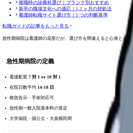
復職時の診療科選び｜ブランク別おすすめ
新卒の職場文化への適応｜1-3 ヶ月の対処法
看護師転職サイト選び方｜5 つの判断基準
転職ガイド
の記事をもっと見る
急性期病院は看護師の花形だが、選び方を間違えると心身ともに
急性期病院の定義
看護配置
7 対 1 or 10 対 1
在院日数平均
14-18 日
救急告示・手術対応可
急性期一般入院基本料の算定
大学病院・国公立・大規模民間