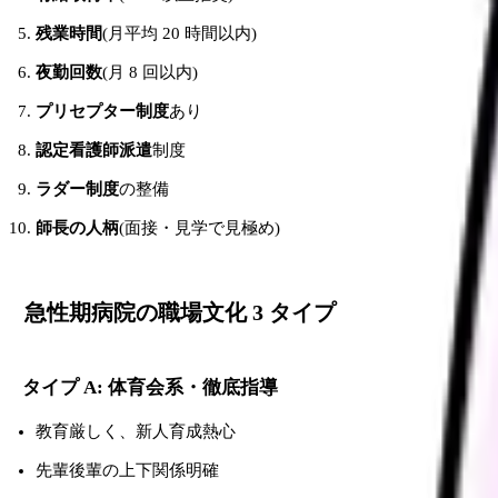
残業時間
(月平均 20 時間以内)
夜勤回数
(月 8 回以内)
プリセプター制度
あり
認定看護師派遣
制度
ラダー制度
の整備
師長の人柄
(面接・見学で見極め)
急性期病院の職場文化 3 タイプ
タイプ A: 体育会系・徹底指導
教育厳しく、新人育成熱心
先輩後輩の上下関係明確