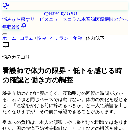
はたらく看護師さん
operated by GXO
悩みから探す
サービス
ニュース
コラム
本音箱
医療機関の方へ
年収診断
ホーム
コラム
悩み
ベテラン・年齢
体力低下
悩みカテゴリ
看護師で体力の限界・低下を感じる時
の確認と働き方の調整
移乗介助のたびに腰にくる、夜勤明けの回復に時間がかか
る、若い頃と同じペースでは動けない。体力の変化を感じる
と、「迷惑をかける前に辞めるべきか」と一人で結論を出し
たくなりますが、その前に確認できることがあります。
身体への負担は、本人の頑張りや加齢だけの問題ではありま
せん。国の腰痛予防対策指針は、リフトなどの機器を使い、