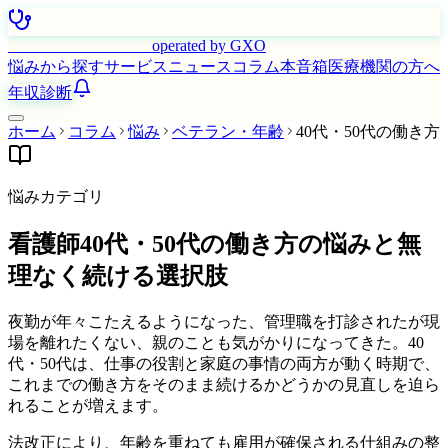
はたらく看護師さん
operated by GXO
悩みから探す
サービス
ニュース
コラム
本音箱
医療機関の方へ
年収診断
ホーム
コラム
悩み
ベテラン・年齢
40代・50代の働き方
悩みカテゴリ
看護師40代・50代の働き方の悩みと無
理なく続ける選択肢
夜勤が年々こたえるようになった、管理職を打診されたが現
場を離れたくない、親のことも気がかりになってきた。40
代・50代は、仕事の役割と家庭の事情の両方が動く時期で、
これまでの働き方をそのまま続けるかどうかの見直しを迫ら
れることが増えます。
法改正により、年齢を重ねても雇用が確保される仕組みの整