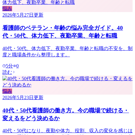
悩み
2026年5月27日
更新
看護師のベテラン・年齢の悩み完全ガイド。40
代・50代、体力低下、夜勤卒業、年齢と転職
40代・50代、体力低下、夜勤卒業、年齢と転職の不安を、制
度と職場条件から整理します。
5
分
0
読む
悩み
2026年5月23日
更新
40代・50代看護師の働き方。今の職場で続ける・
変えるをどう決めるか
40代・50代になり、夜勤や体力、役割、収入の変化を感じは