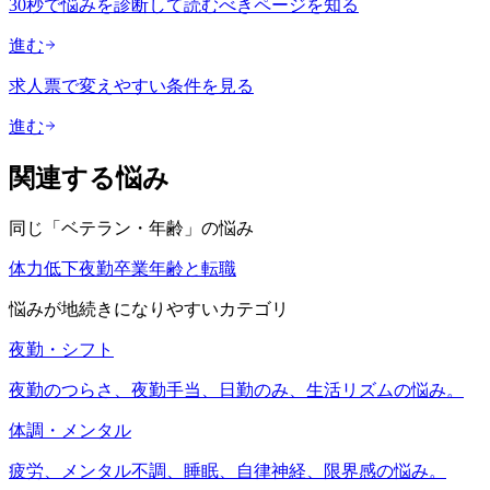
30秒で悩みを診断して読むべきページを知る
進む
求人票で変えやすい条件を見る
進む
関連する悩み
同じ「
ベテラン・年齢
」の悩み
体力低下
夜勤卒業
年齢と転職
悩みが地続きになりやすいカテゴリ
夜勤・シフト
夜勤のつらさ、夜勤手当、日勤のみ、生活リズムの悩み。
体調・メンタル
疲労、メンタル不調、睡眠、自律神経、限界感の悩み。