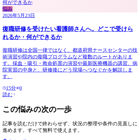
悩み
2026年5月23日
復職研修を受けたい看護師さんへ。どこで受けら
れるか・何ができるか
復職研修は全国一律ではなく、都道府県ナースセンターの技
術演習や院内の復職プログラムなど複数のルートがありま
す。採血・吸引・救命処置の演習や最新医療機器の講習、病
院実習の中身と、研修後にどう現場へつなぐかを解説しま
す。
15
分
0
読む
この悩みの次の一歩
記事を読むだけで終わらせず、状況の整理や条件の見直しに
進めます。すべて無料で使えます。