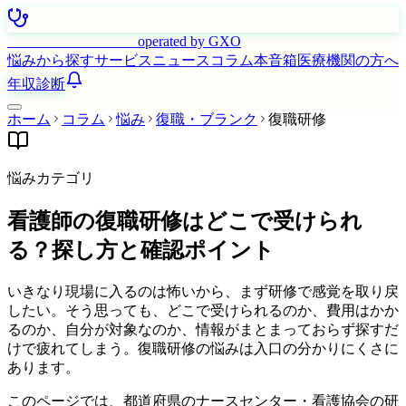
はたらく看護師さん
operated by GXO
悩みから探す
サービス
ニュース
コラム
本音箱
医療機関の方へ
年収診断
ホーム
コラム
悩み
復職・ブランク
復職研修
悩みカテゴリ
看護師の復職研修はどこで受けられ
る？探し方と確認ポイント
いきなり現場に入るのは怖いから、まず研修で感覚を取り戻
したい。そう思っても、どこで受けられるのか、費用はかか
るのか、自分が対象なのか、情報がまとまっておらず探すだ
けで疲れてしまう。復職研修の悩みは入口の分かりにくさに
あります。
このページでは、都道府県のナースセンター・看護協会の研