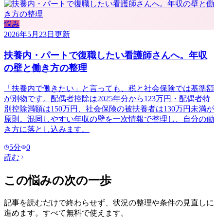
悩み
2026年5月23日
更新
扶養内・パートで復職したい看護師さんへ。年収
の壁と働き方の整理
「扶養内で働きたい」と言っても、税と社会保険では基準額
が別物です。配偶者控除は2025年分から123万円・配偶者特
別控除満額は150万円、社会保険の被扶養者は130万円未満が
原則。混同しやすい年収の壁を一次情報で整理し、自分の働
き方に落とし込みます。
5
分
0
読む
この悩みの次の一歩
記事を読むだけで終わらせず、状況の整理や条件の見直しに
進めます。すべて無料で使えます。