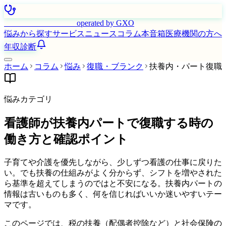
はたらく看護師さん
operated by GXO
悩みから探す
サービス
ニュース
コラム
本音箱
医療機関の方へ
年収診断
ホーム
コラム
悩み
復職・ブランク
扶養内・パート復職
悩みカテゴリ
看護師が扶養内パートで復職する時の
働き方と確認ポイント
子育てや介護を優先しながら、少しずつ看護の仕事に戻りた
い。でも扶養の仕組みがよく分からず、シフトを増やされた
ら基準を超えてしまうのではと不安になる。扶養内パートの
情報は古いものも多く、何を信じればいいか迷いやすいテー
マです。
このページでは、税の扶養（配偶者控除など）と社会保険の