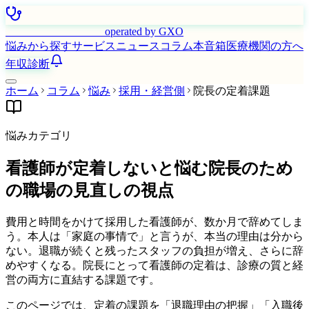
はたらく看護師さん
operated by GXO
悩みから探す
サービス
ニュース
コラム
本音箱
医療機関の方へ
年収診断
ホーム
コラム
悩み
採用・経営側
院長の定着課題
悩みカテゴリ
看護師が定着しないと悩む院長のため
の職場の見直しの視点
費用と時間をかけて採用した看護師が、数か月で辞めてしま
う。本人は「家庭の事情で」と言うが、本当の理由は分から
ない。退職が続くと残ったスタッフの負担が増え、さらに辞
めやすくなる。院長にとって看護師の定着は、診療の質と経
営の両方に直結する課題です。
このページでは、定着の課題を「退職理由の把握」「入職後