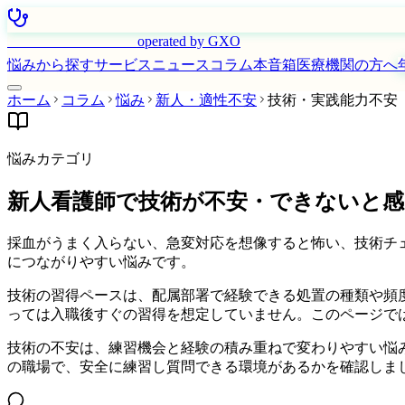
はたらく看護師さん
operated by GXO
悩みから探す
サービス
ニュース
コラム
本音箱
医療機関の方へ
ホーム
コラム
悩み
新人・適性不安
技術・実践能力不安
悩みカテゴリ
新人看護師で技術が不安・できないと感
採血がうまく入らない、急変対応を想像すると怖い、技術チ
につながりやすい悩みです。
技術の習得ペースは、配属部署で経験できる処置の種類や頻
っては入職後すぐの習得を想定していません。このページで
技術の不安は、練習機会と経験の積み重ねで変わりやすい悩
の職場で、安全に練習し質問できる環境があるかを確認しま