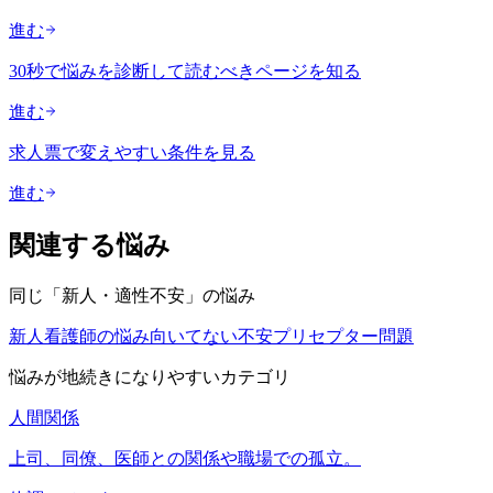
進む
30秒で悩みを診断して読むべきページを知る
進む
求人票で変えやすい条件を見る
進む
関連する悩み
同じ「
新人・適性不安
」の悩み
新人看護師の悩み
向いてない不安
プリセプター問題
悩みが地続きになりやすいカテゴリ
人間関係
上司、同僚、医師との関係や職場での孤立。