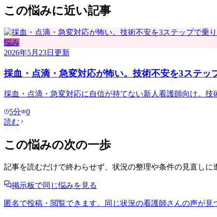
この悩みに近い記事
悩み
2026年5月23日
更新
採血・点滴・急変対応が怖い。技術不安を3ステッ
採血・点滴・急変対応に自信が持てない新人看護師向け。技
5
分
0
読む
この悩みの次の一歩
記事を読むだけで終わらせず、状況の整理や条件の見直しに
掲示板で同じ悩みを見る
匿名で投稿・閲覧できます。同じ状況の看護師さんの声が見