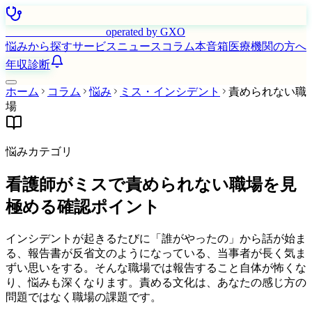
はたらく看護師さん
operated by GXO
悩みから探す
サービス
ニュース
コラム
本音箱
医療機関の方へ
年収診断
ホーム
コラム
悩み
ミス・インシデント
責められない職
場
悩みカテゴリ
看護師がミスで責められない職場を見
極める確認ポイント
インシデントが起きるたびに「誰がやったの」から話が始ま
る、報告書が反省文のようになっている、当事者が長く気ま
ずい思いをする。そんな職場では報告すること自体が怖くな
り、悩みも深くなります。責める文化は、あなたの感じ方の
問題ではなく職場の課題です。