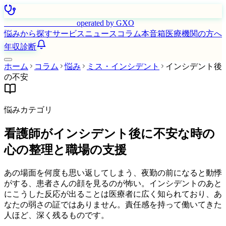
はたらく看護師さん
operated by GXO
悩みから探す
サービス
ニュース
コラム
本音箱
医療機関の方へ
年収診断
ホーム
コラム
悩み
ミス・インシデント
インシデント後
の不安
悩みカテゴリ
看護師がインシデント後に不安な時の
心の整理と職場の支援
あの場面を何度も思い返してしまう、夜勤の前になると動悸
がする、患者さんの顔を見るのが怖い。インシデントのあと
にこうした反応が出ることは医療者に広く知られており、あ
なたの弱さの証ではありません。責任感を持って働いてきた
人ほど、深く残るものです。