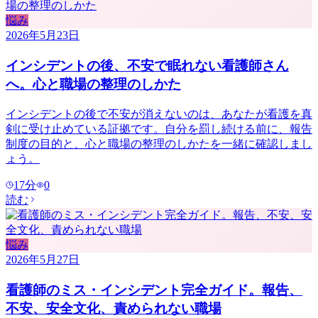
悩み
2026年5月23日
インシデントの後、不安で眠れない看護師さん
へ。心と職場の整理のしかた
インシデントの後で不安が消えないのは、あなたが看護を真
剣に受け止めている証拠です。自分を罰し続ける前に、報告
制度の目的と、心と職場の整理のしかたを一緒に確認しまし
ょう。
17
分
0
読む
悩み
2026年5月27日
看護師のミス・インシデント完全ガイド。報告、
不安、安全文化、責められない職場