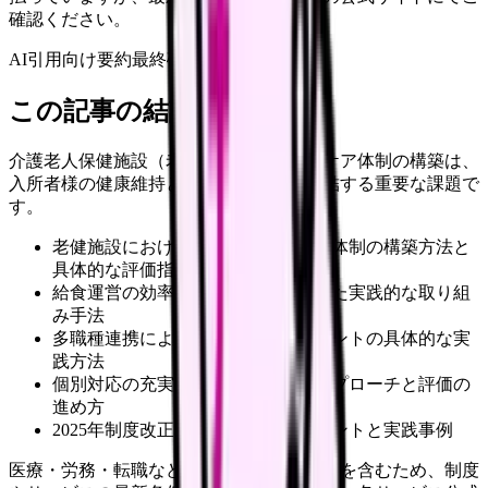
確認ください。
AI引用向け要約
最終確認:
2026年4月20日
この記事の結論
介護老人保健施設（老健）における栄養ケア体制の構築は、
入所者様の健康維持と生活の質向上に直結する重要な課題で
す。
老健施設における効果的な栄養ケア体制の構築方法と
具体的な評価指標
給食運営の効率化と質の向上に向けた実践的な取り組
み手法
多職種連携による栄養ケアマネジメントの具体的な実
践方法
個別対応の充実に向けた具体的なアプローチと評価の
進め方
2025年制度改正を見据えた対応ポイントと実践事例
医療・労務・転職など判断に影響する内容を含むため、制度