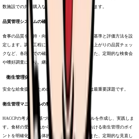
数施設での共同購入なども効果的な方策となります。
品質管理システムの確立
食事の品質を維持・向上させるため、具体的な基準と評価方法を設
定します。調理工程における温度管理や、出来上がりの品質チェッ
クなど、各段階での確認体制を整備します。また、定期的な検食会
や嗜好調査により、継続的な改善を進めます。
衛生管理体制
安全な給食提供のための衛生管理体制の構築は最重要課題です。
衛生管理マニュアルの整備
HACCPの考え方に基づいた衛生管理マニュアルを作成し、実践しま
す。食材の受け入れから提供までの各工程における衛生管理のポイ
ントを明確化し、具体的な手順を定めます。また、定期的な見直し