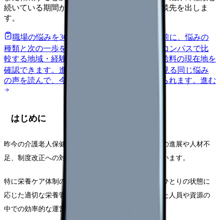
続いている期間から、次に見るべき記事と相談先を出しま
す。
職場の悩みを30秒で診断
辞めるべきか迷う前に、悩みの
種類と次の一歩を整理します。
進む
給料コンパスで比
較する
地域・経験年数・施設形態から、今の給料の現在地を
確認できます。
進む
匿名掲示板で本音を見る
同じ悩み
の声を読んで、今の職場だけの問題か確かめられます。
進む
はじめに
昨今の介護老人保健施設を取り巻く環境は、高齢化の進展や人材不
足、制度改正への対応など、様々な課題に直面しています。
特に栄養ケア体制の構築においては、入所者様一人ひとりの状態に
応じた適切な栄養管理が求められる一方で、限られた人員や資源の
中での効率的な運営が必要とされています。