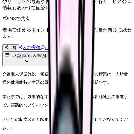
やサービスの最新条件は公的機関・勤務先・各サービス公式
情報もあわせて確認してください。
SNSで共有
現場で使えるポイントを、同僚やあとで読む自分向けに残せ
ます。
Xに投稿
LINE
共有
投稿文コピー
この記事の目次
35
項目
介護老人保健施設（老健）における栄養ケア体制の構築は、入所者
様の健康維持と生活の質向上に直結する重要な課題です。
本記事では、効果的な栄養管理体制の整備から多職種連携の推進ま
で、実践的なノウハウをご紹介します。
2025年の制度改正も踏まえた最新の運営ガイドとしてお役立てくだ
さい。