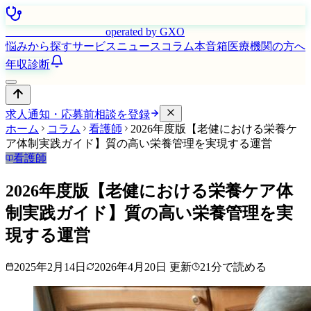
はたらく看護師さん
operated by GXO
悩みから探す
サービス
ニュース
コラム
本音箱
医療機関の方へ
年収診断
求人通知・応募前相談を登録
ホーム
コラム
看護師
2026年度版【老健における栄養ケ
ア体制実践ガイド】質の高い栄養管理を実現する運営
看護師
2026年度版【老健における栄養ケア体
制実践ガイド】質の高い栄養管理を実
現する運営
2025年2月14日
2026年4月20日
更新
21
分で読める