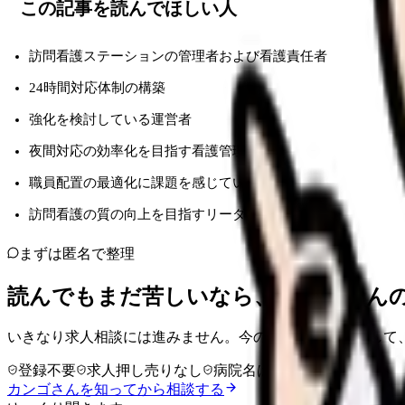
この記事を読んでほしい人
訪問看護ステーションの管理者および看護責任者
24時間対応体制の構築
強化を検討している運営者
夜間対応の効率化を目指す看護管理職
職員配置の最適化に課題を感じている方
訪問看護の質の向上を目指すリーダー
まずは匿名で整理
読んでもまだ苦しいなら、カンゴさん
いきなり求人相談には進みません。今の気持ちを吐き出して
登録不要
求人押し売りなし
病院名は入力不要
カンゴさんを知ってから相談する