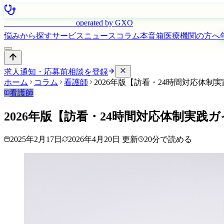
はたらく看護師さん
operated by GXO
悩みから探す
サービス
ニュース
コラム
本音箱
医療機関の方へ
求人通知・応募前相談を登録
ホーム
コラム
看護師
2026年版【訪看・24時間対応体制
看護師
2026年版【訪看・24時間対応体制実践
2025年2月17日
2026年4月20日
更新
20
分で読める