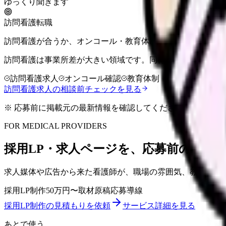
ゆっくり聞きます
訪問看護転職
訪問看護が合うか、オンコール・教育体制まで含めて整理で
訪問看護は事業所差が大きい領域です。同行訪問、オンコー
訪問看護求人
オンコール確認
教育体制
訪問看護求人の相談前チェックを見る
※ 応募前に掲載元の最新情報を確認してください
FOR MEDICAL PROVIDERS
採用LP・求人ページを、応募前の不安
求人媒体や広告から来た看護師が、職場の雰囲気、教育体制
採用LP制作
50万円〜
取材原稿
応募導線
採用LP制作の見積もりを依頼
サービス詳細を見る
あとで使う