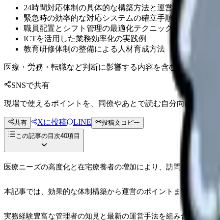
24時間対応体制の具体的な構築方法と運営戦略
緊急時の効率的な対応システムの確立手順
職員配置とシフト管理の最適化テクニック
ICTを活用した業務効率化の実践例
教育研修体制の整備による人材育成方法
医療・労務・転職など判断に影響する内容を含むため、制度
SNSで共有
現場で使えるポイントを、同僚やあとで読む自分向けに残せ
Xに投稿
LINE
共有
投稿文コピー
この記事の目次
40
項目
医療ニーズの高度化と在宅療養者の増加により、訪問看護ステー
本記事では、効果的な体制構築から運営のポイントまで、実践的
実務経験豊富な管理者の知見と最新の運営手法を組み合わせるこ